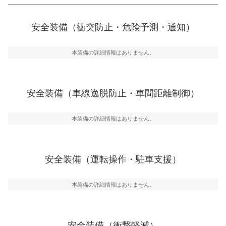
衝突防止
一般的な荷物のサイズの目安
前走車や歩行者との衝突を回避するプリクラッシュブレ
安全装備（衝突防止・危険予測・通知）
ーキアシスト、ABSなどが装備されています。
危険予測・通知
本装備の詳細情報はありません。
見えにくい場所に潜む危険を予測・通知するためのシス
テムなどが装備されています。
車線逸脱防止
安全装備（車線逸脱防止・車間距離制御）
車線のはみだしやふらつきを防止するためにレーンキー
プアシストなどが装備されています
本装備の詳細情報はありません。
車間距離制御
安全な車間距離を保ちながら前車を追従するアダプティ
ブ・クルーズ・コントロールなどが装備されています。
安全装備（運転操作・駐車支援）
運転・駐車支援
駐車をスムーズに行うためにインテリジェンスパーキン
グ・アシストやサイドブラインドモニターなどが装備さ
本装備の詳細情報はありません。
れています。
衝撃軽減
万が一車体が衝撃を受けたときに、運転者・同乗者を守
安全装備（衝撃軽減）