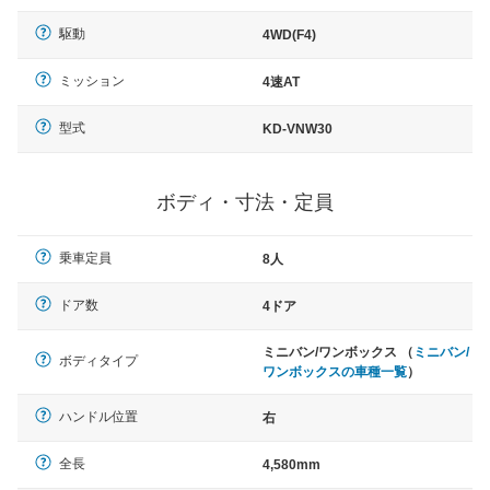
駆動
4WD(F4)
ミッション
4速AT
型式
KD-VNW30
ボディ・寸法・定員
乗車定員
8人
ドア数
4ドア
ミニバン/ワンボックス （
ミニバン/
ボディタイプ
ワンボックスの車種一覧
）
ハンドル位置
右
全長
4,580mm