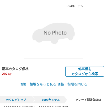
1993年モデル
新車カタログ価格
他車種を
297
カタログから検索
万円
車買取価格 *
価格・相場をもっと見る
価格・相場を閉じる
車買取相場
0.2
～
44
万円
万円
シミュレーション
1996年式/20万km
～
1997年式/5千km
カタログトップ
1993年モデル
グレード別装備詳細
全国平均の車検価格 *
楽天Car車検で