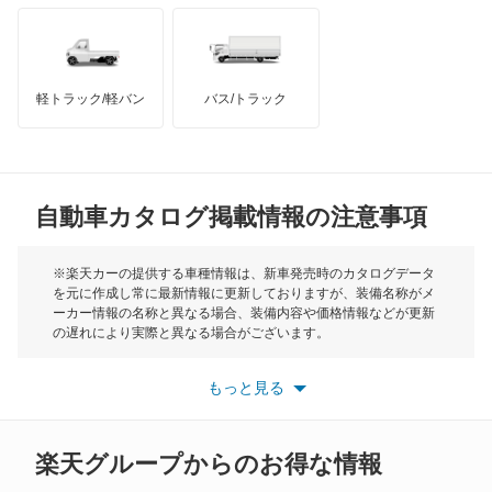
オースチン
キャラバンワゴン
インフィニティ
モーリス
キューブ
軽トラック/軽バン
バス/トラック
トライアンフ
もっと見る
キューブキュービック
MG
クリッパーEV
自動車カタログ掲載情報の注意事項
ミニ
クリッパートラック
モーク
※楽天カーの提供する車種情報は、新車発売時のカタログデータ
を元に作成し常に最新情報に更新しておりますが、装備名称がメ
クリッパーバン
ーカー情報の名称と異なる場合、装備内容や価格情報などが更新
もっと見る
の遅れにより実際と異なる場合がございます。
クリッパーリオ
※最新情報につきましては、各メーカーの情報をご確認くださ
い。
もっと見る
※また安全装備につきましては同名称の装備であっても動作範囲
クルー
や性能に違いがございますので、詳細情報は各メーカーの情報を
ご確認ください。
グロリア
楽天グループからのお得な情報