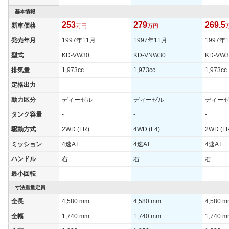
基本情報
253
279
269.5
新車価格
万円
万円
発売年月
1997年11月
1997年11月
1997年
型式
KD-VW30
KD-VNW30
KD-VW3
排気量
1,973cc
1,973cc
1,973cc
定格出力
-
-
-
動力区分
ディーゼル
ディーゼル
ディー
タンク容量
-
-
-
駆動方式
2WD (FR)
4WD (F4)
2WD (F
ミッション
4速AT
4速AT
4速AT
ハンドル
右
右
右
最小回転
-
-
-
寸法重量定員
全長
4,580 mm
4,580 mm
4,580 
全幅
1,740 mm
1,740 mm
1,740 