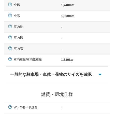
全幅
1,740mm
全高
1,850mm
室内長
-
室内幅
-
室内高
-
車両重量/車両総重量
1,730kg/-
一般的な駐車場・車体・荷物のサイズを確認
一般的に塗料などによる駐車場ライン施工の際には、1台
当たりのスペースと駐車に必要な車路幅が、幅 2,500mm
燃費・環境仕様
× 長さ 5,000mm 車路幅 5,000mmというサイズが標準値
（最低値）とされる事が多いようです。
WLTCモード燃費
-