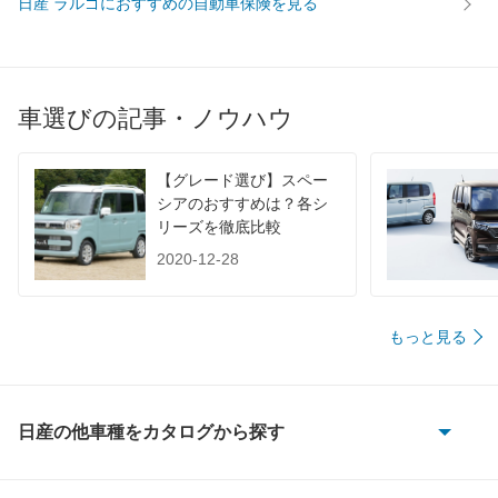
日産 ラルゴにおすすめの自動車保険を見る
WLTC/高速道路
-
-
-
JC08
-
-
-
1015
-
-
-
車選びの記事・ノウハウ
60km定地
-
-
-
装備詳細を見る
装備詳細を見る
装備
装備オプション
【グレード選び】スペー
シアのおすすめは？各シ
リーズを徹底比較
2020-12-28
もっと見る
日産の他車種をカタログから探す
180SX