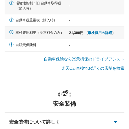
環境性能割：旧 自動車取得税
-
軽自動車
（購入時）
N-BOX、ワゴンR、タント、アル
ト など
自動車税重量税（購入時）
-
車検費用相場（基本料金のみ）
21,300円 （
車検費用の詳細
）
中型車
自賠責保険料
-
ノア、セレナ、プリウス、カロー
ラ、ステップワゴン など
自動車保険なら楽天損保のドライブアシスト
楽天Car車検でお近くの店舗を検索
大型車
クラウン、アルファード、フォレ
スター、ハイエースワゴン、デリ
安全装備
カD:5 など
安全装備について詳しく