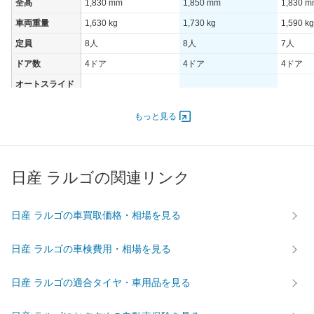
全高
1,830 mm
1,850 mm
1,830 
車両重量
1,630 kg
1,730 kg
1,590 kg
定員
8人
8人
7人
ドア数
4ドア
4ドア
4ドア
オートスライド
-
-
-
ドア
エンジン
もっと見る
最高出力
- [-]/ -
- [-]/ -
- [-]/ -
最高トルク
- [-]/ -
- [-]/ -
- [-]/ -
日産 ラルゴの関連リンク
過給機
-
-
-
タイヤ
前輪サイズ
-
-
-
日産 ラルゴの車買取価格・相場を見る
後輪サイズ
-
-
-
日産 ラルゴの車検費用・相場を見る
燃費
WLTC
-
-
-
日産 ラルゴの適合タイヤ・車用品を見る
WLTC/市街地
-
-
-
WLTC/郊外
-
-
-