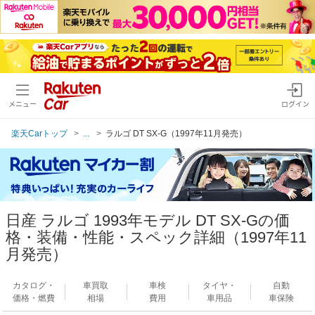
メニュー
ログイン
楽天Carトップ
...
ラルゴ DT SX-G（1997年11月発売）
日産 ラルゴ 1993年モデル DT SX-Gの価
格・装備・性能・スペック詳細（1997年11
月発売）
カタログ・
車買取
車検
タイヤ・
自動
価格・燃費
相場
費用
車用品
車保険