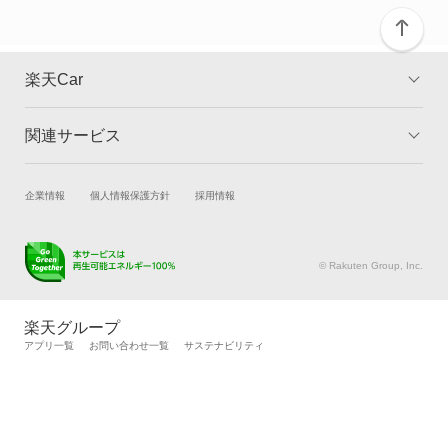
グロリアセダン
グロリアバン
楽天Car
グロリアワゴン
関連サービス
TOP
よくある質問
サクラ
キャンペーン一覧
試乗・商談
新車購入
企業情報
個人情報保護方針
採用情報
サニー
楽天Car車買取
車検予約
サニーカリフォルニア
キズ修理予約
洗車・コーティング予約
© Rakuten Group, Inc.
メンテナンス管理
タイヤ・パーツ購入
サニートラック
タイヤ交換サービス
楽天Car マガジン
楽天グループ
自動車カタログ
自動車保険
アプリ一覧
お問い合わせ一覧
サステナビリティ
サニーバン
楽天マイカー割
サファリ