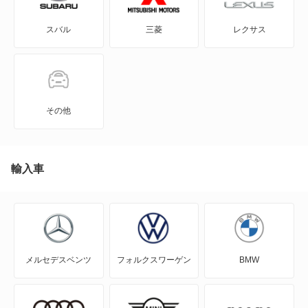
GT-R
スバル
三菱
レクサス
KICKS
KIX
NT100クリッパー
その他
NT450アトラス
NT450アトラス ダンプ
輸入車
NV100クリッパー
NV100クリッパーリオ
メルセデスベンツ
フォルクスワーゲン
BMW
NV150 AD
NV200バネット