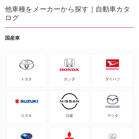
AD
他車種をメーカーから探す｜自動車カタ
ログ
AD エキスパート
AD-MAXバン
国産車
AD-MAXワゴン
ADバン
トヨタ
ホンダ
ダイハツ
ADワゴン
BE-1
e-NV200バン
スズキ
日産
マツダ
e-NV200ワゴン