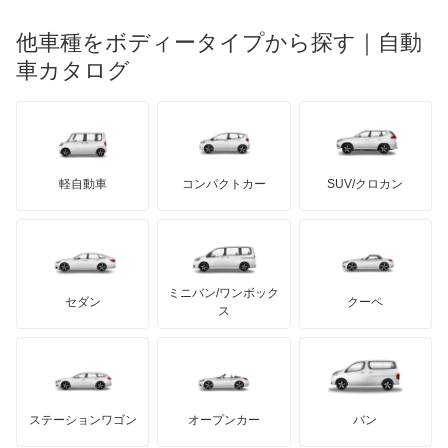
エクストレイル
メルセデス・ベンツ
デーウ
もっと見る
マーキュリー
BYD
ロータス
ランチア
他車種をボディータイプから探す｜自動
日産ディーゼル
もっと見る
エクストレイル ハイブリッド
マイバッハ
キア
リンカーン
プロトン
車カタログ
ローバー
ランボルギーニ
日野自動車
エスカルゴ
ブラバス
サンヨン
デロリアン
TD
ロールスロイス
デトマソ
三菱ふそう
エルグランド
ミニ
ADモータース
サリーン
ドンカーブート
ジネッタ
アバルト
軽自動車
コンパクトカー
SUV/クロカン
UDトラックス
オッティ
アルテガ
プリムス
バーキン
もっと見る
ケータハム
イノチェンティ
レクサス
オースター
テスラ
セアト
もっと見る
カーボディーズ
もっと見る
アキュラ
オーラ
ミニバン/ワンボック
ジープ
KTM
セダン
クーペ
モーガン
ス
キャラバンコーチ
もっと見る
ダッジ
アルテガ
バンデンプラス
キャラバンバン
GMC
マクラーレン
もっと見る
ステーションワゴン
オープンカー
バン
キャラバンマイクロバス
ハマー