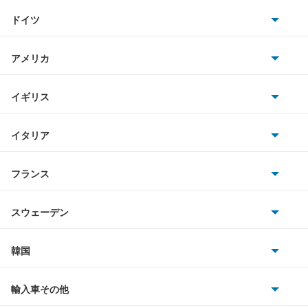
トヨタ
アトラスバン
ドイツ
日産
アトラスロコ
AMG
アメリカ
ホンダ
アベニール
BMW
キャデラック
イギリス
三菱
アベニールカーゴ
BMWアルピナ
クライスラー
TVR
イタリア
マツダ
アベニールサリュー
スマート
サターン
アストンマーティン
アルファロメオ
フランス
いすゞ
アリア
アウディ
シボレー
ジャガー
アウトビアンキ
シトロエン
スバル
インフィニティQ45
スウェーデン
オペル
ビュイック
ダイムラー
フィアット
プジョー
スズキ
サーブ
ウイングロード
フォルクスワーゲン
韓国
フォード
ベントレー
フェラーリ
ルノー
ダイハツ
ボルボ
エキスパート
ポルシェ
ヒョンデ
ポンティアック
輸入車その他
ランドローバー
マセラティ
ブガッティ
光岡自動車