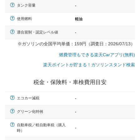
タンク容量
-
使用燃料
軽油
適合規制・認定レベル値
-
※ガソリンの全国平均単価：159円（調査日：2026/07/13）
燃費管理もできる楽天Carアプリ(無料)
楽天ポイントが貯まる！ガソリンスタンド検索
税金・保険料・車検費用目安
エコカー減税
-
グリーン化特例
-
自動車税／軽自動車税（購入
一般的な車体のサイズの目安
-
時）