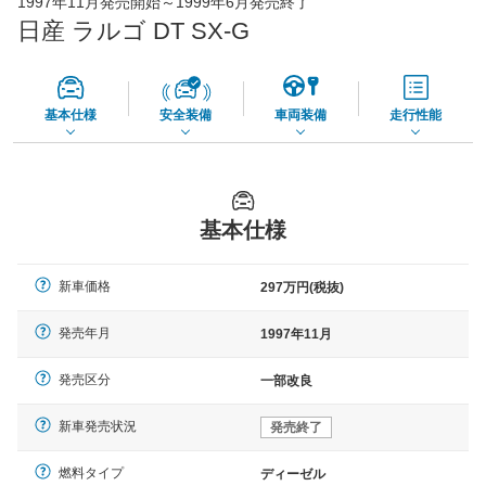
1997年11月発売開始～1999年6月発売終了
73,850
店舗を検索
円
日産 ラルゴ DT SX-G
*当該価格は車種別の価格となります。
基本仕様
安全装備
車両装備
走行性能
基本仕様
新車価格
297万円(税抜)
発売年月
1997年11月
発売区分
一部改良
新車発売状況
発売終了
燃料タイプ
ディーゼル