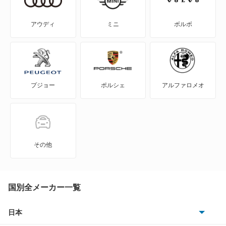
NV200バネットバン
アウディ
ミニ
ボルボ
NV350キャラバン
NV350キャラバン マイクロバス
プジョー
ポルシェ
アルファロメオ
NV350キャラバン ワゴン
NXクーペ
VWサンタナ
その他
アトラス
アトラス ハイブリッド
国別全メーカー一覧
アトラスダンプ
日本