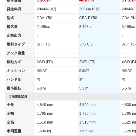
新車価格
万円
万円
万
燃費
発売年月
2004年10月
2004年10月
2004年
WLTCモード
-
-
-
型式
CBA-Y50
CBA-PY50
CBA-PN
WLTCモード(市
-
-
-
排気量
2,495cc
3,498cc
3,498cc
街地)
定格出力
-
-
-
WLTCモード(郊
-
-
-
外)
燃料タイプ
ガソリン
ガソリン
ガソリ
WLTCモード(高
タンク容量
-
-
-
-
-
-
速道路)
駆動方式
2WD (FR)
2WD (FR)
4WD (F4
JC08モード
-
-
-
ミッション
5速AT
5速AT
5速AT
1015モード
8.1km/L
8.1km/L
11.2km/
ハンドル
右
右
右
60km定地
-
-
-
最小回転
5.3 m
5.3 m
5.5 m
装備詳細を見る
装備詳細を見る
装備
装備オプション
寸法重量定員
全長
4,840 mm
4,840 mm
4,830 
全幅
1,795 mm
1,795 mm
1,795 
全高
1,510 mm
1,510 mm
1,525 
車両重量
1,630 kg
1,650 kg
1,720 kg