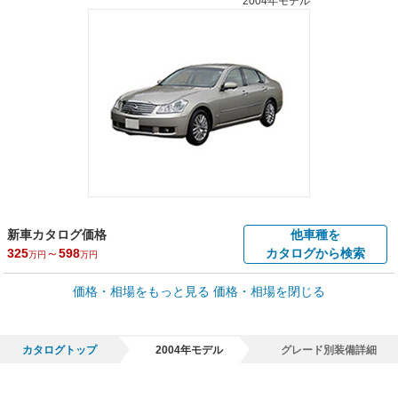
2004年モデル
新車カタログ価格
他車種を
325
～
598
カタログから検索
万円
万円
車買取価格 *
価格・相場をもっと見る
価格・相場を閉じる
車買取相場
0
～
239.3
万円
万円
シミュレーション
2006年式/20万km
～
2022年式/5千km
カタログトップ
2004年モデル
グレード別装備詳細
全国平均の車検価格 *
楽天Car車検で
73,850
店舗を検索
円