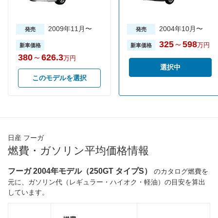
WLTCモード(郊
-
-
-
外)
WLTCモード(高
2009年11月〜
-
-
2004年10月〜
-
発売
発売
速道路)
325
～
598
万円
新車価格
新車価格
JC08モード
-
-
-
380
～
626.3
万円
1015モード
11.2km/L
9.2km/L
8.6km/L
選択中
60km定地
-
-
-
このモデルを選択
装備詳細を見る
装備詳細を見る
装備
装備オプション
日産 フーガ
燃費・ガソリン平均価格情報
フーガ 2004年モデル（250GT タイプS）
のカタログ燃費を
元に、ガソリン代（レギュラー・ハイオク・軽油）の目安を算出
しています。