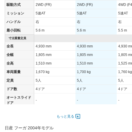
駆動方式
2WD (FR)
2WD (FR)
4WD (F4
JC08モード
-
ミッション
5速AT
5速AT
5速AT
1015モード
11.2km/L
ハンドル
右
右
右
60km定地
-
最小回転
5.6 m
5.6 m
5.5 m
装備詳細を見る
装備オプション
寸法重量定員
全長
4,930 mm
4,930 mm
4,930 
全幅
1,805 mm
1,805 mm
1,805 
全高
1,510 mm
1,510 mm
1,525 
車両重量
1,670 kg
1,700 kg
1,760 kg
定員
5人
5人
5人
ドア数
4ドア
4ドア
4ドア
オートスライド
-
-
-
ドア
エンジン
もっと見る
最高出力
164.00 [223]/ 6,800
230.00 [313]/ 6,800
230.00 [
最高トルク
263 [26.8]/ 4,800
358 [36.5]/ 4,800
358 [36.
日産 フーガ 2004年モデル