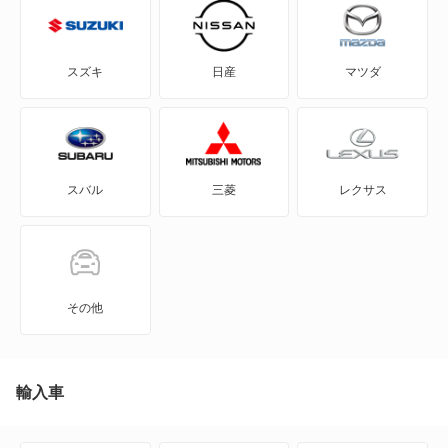
BE-1
スカイライン ハイブリッド
e-NV200バン
セドリック
スズキ
日産
マツダ
e-NV200ワゴン
セドリックセダン
GT-R
セフィーロ
スバル
三菱
レクサス
KICKS
ティアナ
KIX
パルサー
NT100クリッパー
フーガ ハイブリッド
その他
NT450アトラス
ブルーバード
NT450アトラス ダンプ
輸入車
ブルーバードシルフィ
NV100クリッパー
プリメーラ