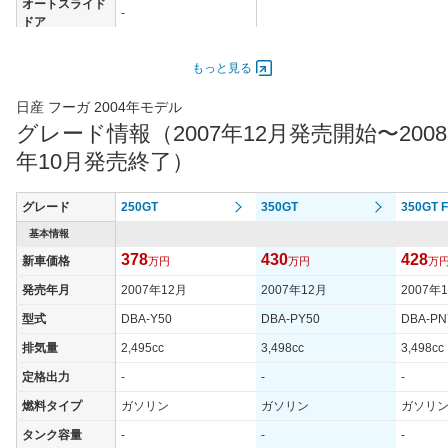
オートスライド
-
ドア
エンジン
もっと見る
最高出力
164.00 [223]/ 6,800
最高トルク
263 [26.8]/ 4,800
日産 フーガ 2004年モデル
グレード情報（2007年12月発売開始〜2008
過給機
-
年10月発売終了）
タイヤ
タイヤサイズ
245/40R19 94W
(前)
グレード
250GT
350GT
350GT 
タイヤサイズ
基本情報
245/40R19 94W
(後)
378
430
428
新車価格
万円
万円
万
燃費
発売年月
2007年12月
2007年12月
2007年
WLTCモード
-
型式
DBA-Y50
DBA-PY50
DBA-PN
WLTCモード(市
-
排気量
2,495cc
3,498cc
3,498cc
街地)
定格出力
-
-
-
WLTCモード(郊
-
外)
燃料タイプ
ガソリン
ガソリン
ガソリ
WLTCモード(高
タンク容量
-
-
-
-
速道路)