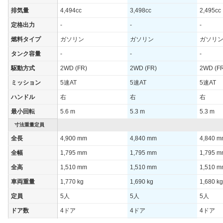
街地)
排気量
4,494cc
3,498cc
2,495cc
WLTCモード(郊
-
-
-
定格出力
-
-
-
外)
燃料タイプ
ガソリン
ガソリン
ガソリ
WLTCモード(高
-
-
-
速道路)
タンク容量
-
-
-
JC08モード
-
-
-
駆動方式
2WD (FR)
2WD (FR)
2WD (F
1015モード
11.2km/L
9.2km/L
8.6km/L
ミッション
5速AT
5速AT
5速AT
60km定地
-
-
-
ハンドル
右
右
右
最小回転
5.6 m
5.3 m
5.3 m
装備詳細を見る
装備詳細を見る
装備
装備オプション
寸法重量定員
全長
4,900 mm
4,840 mm
4,840 
全幅
1,795 mm
1,795 mm
1,795 
全高
1,510 mm
1,510 mm
1,510 
車両重量
1,770 kg
1,690 kg
1,680 kg
定員
5人
5人
5人
ドア数
4ドア
4ドア
4ドア