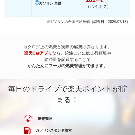
円/L
ガソリン 単価
（ハイオク）
※ガソリンの全国平均単価（調査日：2026/07/13）
カタログ上の燃費と実際の燃費は異なります。
楽天Carアプリ
なら、給油ごとに総走行距離や
給油量を記録することで
かんたんにフーガの燃費管理ができます。
毎日のドライブで楽天ポイントが貯
まる！
燃費管理
ガソリンスタンド検索