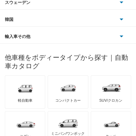
スバル
インフィニティQ45
スウェーデン
オペル
ビュイック
ダイムラー
フィアット
プジョー
スズキ
サーブ
ウイングロード
フォルクスワーゲン
韓国
フォード
ベントレー
フェラーリ
ルノー
ダイハツ
ボルボ
エキスパート
ポルシェ
ヒョンデ
ポンティアック
輸入車その他
ランドローバー
マセラティ
ブガッティ
光岡自動車
エクストレイル
メルセデス・ベンツ
デーウ
もっと見る
マーキュリー
BYD
ロータス
ランチア
他車種をボディータイプから探す｜自動
日産ディーゼル
もっと見る
エクストレイル ハイブリッド
マイバッハ
キア
リンカーン
プロトン
車カタログ
ローバー
ランボルギーニ
日野自動車
エスカルゴ
ブラバス
サンヨン
デロリアン
TD
ロールスロイス
デトマソ
三菱ふそう
エルグランド
ミニ
ADモータース
サリーン
ドンカーブート
ジネッタ
アバルト
軽自動車
コンパクトカー
SUV/クロカン
UDトラックス
オッティ
アルテガ
プリムス
バーキン
もっと見る
ケータハム
イノチェンティ
レクサス
オースター
テスラ
セアト
もっと見る
カーボディーズ
もっと見る
アキュラ
オーラ
ミニバン/ワンボック