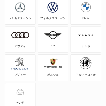
NV100クリッパーリオ
プリメーラUK
メルセデスベンツ
フォルクスワーゲン
BMW
NV150 AD
プリメーラカミノ
NV200バネット
プレジデント
NV200バネットバン
プレジデント JS
アウディ
ミニ
ボルボ
NV350キャラバン
プレセア
NV350キャラバン マイクロバス
ラティオ
プジョー
ポルシェ
アルファロメオ
NV350キャラバン ワゴン
レパード
NXクーペ
レパードJフェリー
VWサンタナ
ローレル
その他