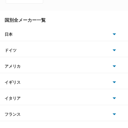
アトラス
もっと見る
アトラス ハイブリッド
国別全メーカー一覧
アトラスダンプ
日本
トヨタ
アトラスバン
ドイツ
日産
アトラスロコ
AMG
アメリカ
ホンダ
アベニール
BMW
キャデラック
イギリス
三菱
アベニールカーゴ
BMWアルピナ
クライスラー
TVR
イタリア
マツダ
アベニールサリュー
スマート
サターン
アストンマーティン
アルファロメオ
フランス
いすゞ
アリア
アウディ
シボレー
ジャガー
アウトビアンキ
シトロエン