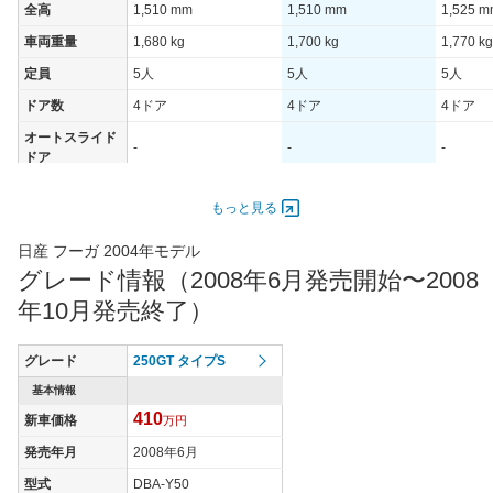
全高
1,510 mm
1,510 mm
1,525 
車両重量
1,680 kg
1,700 kg
1,770 kg
定員
5人
5人
5人
ドア数
4ドア
4ドア
4ドア
オートスライド
-
-
-
ドア
エンジン
もっと見る
最高出力
164.00 [223]/ 6,800
230.00 [313]/ 6,800
230.00 [
最高トルク
263 [26.8]/ 4,800
358 [36.5]/ 4,800
358 [36.
日産 フーガ 2004年モデル
グレード情報（2008年6月発売開始〜2008
過給機
-
-
-
年10月発売終了）
タイヤ
タイヤサイズ
245/45R18 96W
245/45R18 96W
245/45
(前)
グレード
250GT タイプS
タイヤサイズ
基本情報
245/45R18 96W
245/45R18 96W
245/45
(後)
410
新車価格
万円
燃費
発売年月
2008年6月
WLTCモード
-
-
-
型式
DBA-Y50