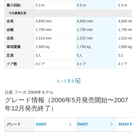
装備詳細を見る
装備詳細を見る
装備
装備オプション
最小回転
5.3 m
5.5 m
5.3 m
寸法重量定員
全長
4,840 mm
4,840 mm
4,840 
全幅
1,795 mm
1,795 mm
1,795 
全高
1,510 mm
1,525 mm
1,510 
車両重量
1,660 kg
1,750 kg
1,680 kg
定員
5人
5人
5人
ドア数
4ドア
4ドア
4ドア
オートスライド
-
-
-
ドア
もっと見る
エンジン
日産 フーガ 2004年モデル
最高出力
154.00 [210]/ 6,000
206.00 [280]/ 6,200
206.00 [
グレード情報（2006年5月発売開始〜2007
最高トルク
265 [27]/ 4,400
363 [37]/ 4,800
363 [37]
年12月発売終了）
過給機
-
-
-
タイヤ
グレード
250GT
350GT
350XV 
タイヤサイズ
245/45R18 96W
245/45R18 96W
245/45
(前)