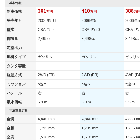
基本情報
タイヤサイズ
361
410
388
新車価格
245/45R18 96W
万円
245/45R18 96W
万円
245/45
万
(後)
発売年月
2006年5月
2006年5月
2006年
燃費
型式
CBA-Y50
CBA-PY50
CBA-PN
WLTCモード
-
-
-
排気量
2,495cc
3,498cc
3,498cc
WLTCモード(市
-
-
-
街地)
定格出力
-
-
-
WLTCモード(郊
燃料タイプ
ガソリン
ガソリン
ガソリ
-
-
-
外)
タンク容量
-
-
-
WLTCモード(高
-
-
-
駆動方式
2WD (FR)
2WD (FR)
4WD (F4
速道路)
ミッション
5速AT
5速AT
5速AT
JC08モード
-
-
-
ハンドル
右
右
右
1015モード
11.2km/L
8.6km/L
9.2km/L
最小回転
5.3 m
5.3 m
5.5 m
60km定地
-
-
-
寸法重量定員
装備詳細を見る
装備詳細を見る
装備
装備オプション
全長
4,840 mm
4,840 mm
4,830 
全幅
1,795 mm
1,795 mm
1,795 
全高
1,510 mm
1,510 mm
1,525 