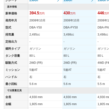
グレード
250GT
350GT
350GT 
基本情報
394.5
430
446
新車価格
万円
万円
万
発売年月
2008年10月
2008年10月
2008年
型式
DBA-Y50
DBA-PY50
DBA-PN
排気量
2,495cc
3,498cc
3,498cc
定格出力
-
-
-
燃料タイプ
ガソリン
ガソリン
ガソリ
タンク容量
80 L
80 L
80 L
駆動方式
2WD (FR)
2WD (FR)
4WD (F4
ミッション
5速AT
5速AT
5速AT
ハンドル
右
右
右
最小回転
5.6 m
5.6 m
5.5 m
寸法重量定員
全長
4,930 mm
4,930 mm
4,930 
全幅
1,805 mm
1,805 mm
1,805 