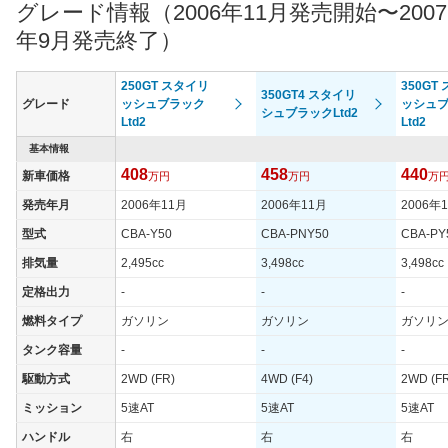
グレード情報（2006年11月発売開始〜2007
過給機
-
-
-
年9月発売終了）
タイヤ
タイヤサイズ
245/45R18 96W
245/45R18 96W
245/45
(前)
250GT スタイリ
350GT
350GT4 スタイリ
グレード
ッシュブラック
ッシュ
シュブラックLtd2
タイヤサイズ
Ltd2
Ltd2
245/45R18 96W
245/45R18 96W
245/45
(後)
基本情報
燃費
408
458
440
新車価格
万円
万円
万
WLTCモード
-
-
-
発売年月
2006年11月
2006年11月
2006年
WLTCモード(市
-
-
-
街地)
型式
CBA-Y50
CBA-PNY50
CBA-PY
WLTCモード(郊
排気量
2,495cc
3,498cc
3,498cc
-
-
-
外)
定格出力
-
-
-
WLTCモード(高
-
-
-
燃料タイプ
ガソリン
ガソリン
ガソリ
速道路)
タンク容量
-
-
-
JC08モード
-
-
-
駆動方式
2WD (FR)
4WD (F4)
2WD (F
1015モード
11.2km/L
9.3km/L
8.7km/L
ミッション
5速AT
5速AT
5速AT
60km定地
-
-
-
ハンドル
右
右
右