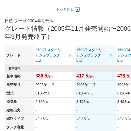
オートスライド
-
-
-
ドア
もっと見る
エンジン
日産 フーガ 2004年モデル
最高出力
245.00 [333]/ 6,400
206.00 [280]/ 6,200
154.00 [
グレード情報（2005年11月発売開始〜2006
最高トルク
455 [46]/ 4,000
363 [37]/ 4,800
265 [27]
年3月発売終了）
過給機
-
-
-
タイヤ
250GT スタイリ
350GT スタイリ
350GT
タイヤサイズ
グレード
ッシュブラック
ッシュブラック
ッシュ
245/45R18 96W
245/45R18 96W
245/45
(前)
Ltd
Ltd
Ltd
タイヤサイズ
基本情報
245/45R18 96W
245/45R18 96W
245/45
(後)
380.5
417.5
438.5
新車価格
万円
万円
燃費
発売年月
2005年11月
2005年11月
2005年
WLTCモード
-
-
-
型式
CBA-Y50
CBA-PY50
CBA-PN
WLTCモード(市
-
-
-
排気量
2,495cc
3,498cc
3,498cc
街地)
定格出力
-
-
-
WLTCモード(郊
-
-
-
外)
燃料タイプ
ガソリン
ガソリン
ガソリ
WLTCモード(高
タンク容量
-
-
-
-
-
-
速道路)