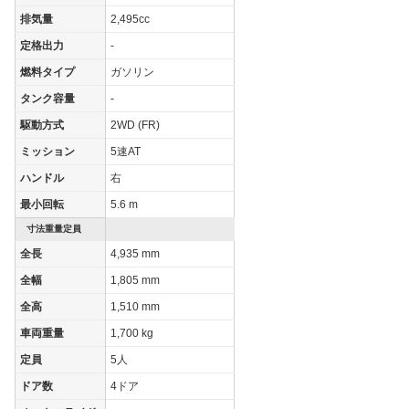
WLTCモード(市
-
-
-
排気量
2,495cc
街地)
定格出力
-
WLTCモード(郊
-
-
-
外)
燃料タイプ
ガソリン
WLTCモード(高
タンク容量
-
-
-
-
速道路)
駆動方式
2WD (FR)
JC08モード
-
-
-
ミッション
5速AT
1015モード
11.2km/L
9.3km/L
8.7km/L
ハンドル
右
60km定地
-
-
-
最小回転
5.6 m
装備詳細を見る
装備詳細を見る
装備
装備オプション
寸法重量定員
全長
4,935 mm
全幅
1,805 mm
全高
1,510 mm
車両重量
1,700 kg
定員
5人
ドア数
4ドア