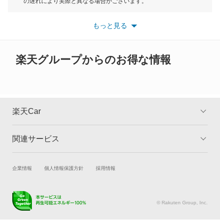
もっと見る
の遅れにより実際と異なる場合がございます。
クリッパーリオ
※最新情報につきましては、各メーカーの情報をご確認くださ
い。
もっと見る
※また安全装備につきましては同名称の装備であっても動作範囲
クルー
や性能に違いがございますので、詳細情報は各メーカーの情報を
ご確認ください。
グロリア
楽天グループからのお得な情報
グロリアセダン
グロリアバン
楽天Car
グロリアワゴン
関連サービス
TOP
よくある質問
サクラ
キャンペーン一覧
試乗・商談
新車購入
企業情報
個人情報保護方針
採用情報
サニー
楽天Car車買取
車検予約
サニーカリフォルニア
キズ修理予約
洗車・コーティング予約
© Rakuten Group, Inc.
メンテナンス管理
タイヤ・パーツ購入