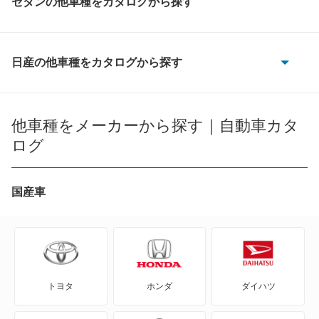
セダンの他車種をカタログから探す
インフィニティQ45
クルー
日産の他車種をカタログから探す
180SX
グロリア
AD
他車種をメーカーから探す｜自動車カタ
グロリアセダン
ログ
AD エキスパート
サニー
AD-MAXバン
国産車
シルフィ
AD-MAXワゴン
シーマ
ADバン
シーマ ハイブリッド
トヨタ
ホンダ
ダイハツ
ADワゴン
スカイライン