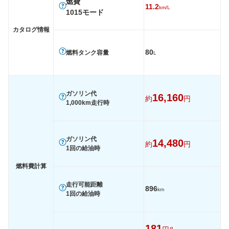
燃費
11.2
km/L
1015モード
カタログ情報
80
燃料タンク容量
L
ガソリン代
16,160
約
円
1,000km走行時
ガソリン代
14,480
約
円
1回の給油時
燃料費計算
走行可能距離
896
km
1回の給油時
181