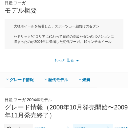
日産 フーガ
*当該価格は車種別の価格となります。
モデル概要
大径ホイールを装着した、スポーツカー顔負けのセダン
セドリック/グロリアに代わって日産の高級セダンのポジションに
収まったのが2004年に登場した初代フーガ。19インチホイール
を装着するなどスポーツ性を主張した。そして2代目フーガは
2009年11月に登場。FR（後輪駆動）車らしい、ロングノーズ・
ショートキャビンのスタイリングを採用した。ボディサイズは全
もっと見る
長4945mm。全幅1845mmのEセグメントに属する。エンジンは
3.7LV6と2.5LV6の2種類で、マニュアルモード付7速ATが駆動方
式を問わず組み合わされる。駆動方式はFRを中心に4WDも設定
し、JC08モード燃費は2.5L車が11.2km/L、3.7LFR車が
グレード情報
歴代モデル
燃費
9.4km/L（タイプSは9.0km/L）を実現している。グレードは全8
グレード。柔らかなセミアニリン本革シートを採用した後席重視
仕様のVIP、装備を簡素化したAパッケージに加えて、スポーツチ
ューンドサスペンションをはじめ、20インチホイール、大容量ブ
日産 フーガ 2004年モデル
レーキシステムなど、走りのための専用パーツを搭載したタイプ
グレード情報（2008年10月発売開始〜2009
Sを用意。売れ筋はサイドブラインドモニターをはじめ安全装備
年11月発売終了）
が充実し、燃費性能も魅力的な250GT。