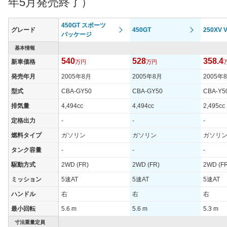
年5月発売終了）
過給機
-
-
-
タイヤ
450GT スポーツ
グレード
450GT
250XV V
タイヤサイズ
パッケージ
245/45R18 96W
245/45R18 96W
245/45
(前)
基本情報
タイヤサイズ
540
528
358.4
新車価格
245/45R18 96W
万円
245/45R18 96W
万円
245/45
(後)
発売年月
2005年8月
2005年8月
2005年
燃費
型式
CBA-GY50
CBA-GY50
CBA-Y5
WLTCモード
-
-
-
排気量
4,494cc
4,494cc
2,495cc
WLTCモード(市
-
-
-
街地)
定格出力
-
-
-
WLTCモード(郊
燃料タイプ
ガソリン
ガソリン
ガソリ
-
-
-
外)
タンク容量
-
-
-
WLTCモード(高
-
-
-
駆動方式
2WD (FR)
2WD (FR)
2WD (F
速道路)
ミッション
5速AT
5速AT
5速AT
JC08モード
-
-
-
ハンドル
右
右
右
1015モード
11.2km/L
9.2km/L
8.6km/L
最小回転
5.6 m
5.6 m
5.3 m
60km定地
-
-
-
寸法重量定員