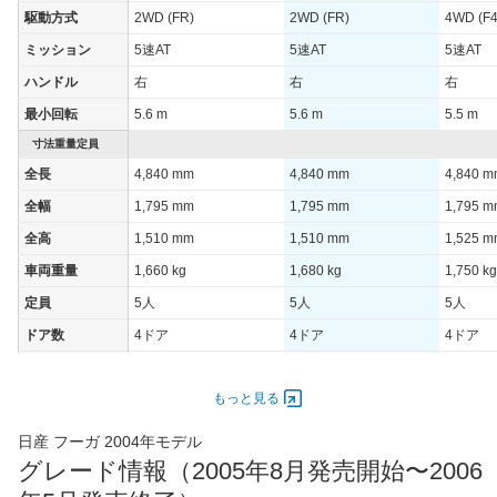
駆動方式
2WD (FR)
2WD (FR)
4WD (F4
JC08モード
-
-
-
ミッション
5速AT
5速AT
5速AT
1015モード
8.1km/L
9.2km/L
11.2km/
ハンドル
右
右
右
60km定地
-
-
-
最小回転
5.6 m
5.6 m
5.5 m
装備詳細を見る
装備詳細を見る
装備
装備オプション
寸法重量定員
全長
4,840 mm
4,840 mm
4,840 
全幅
1,795 mm
1,795 mm
1,795 
全高
1,510 mm
1,510 mm
1,525 
車両重量
1,660 kg
1,680 kg
1,750 kg
定員
5人
5人
5人
ドア数
4ドア
4ドア
4ドア
オートスライド
-
-
-
ドア
もっと見る
エンジン
日産 フーガ 2004年モデル
最高出力
150.00 [210]/ 6,000
206.00 [280]/ 6,200
206.00 [
グレード情報（2005年8月発売開始〜2006
最高トルク
265 [27]/ 4,400
363 [37]/ 4,800
363 [37]