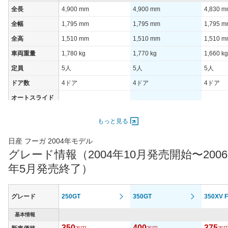
装備詳細を見る
装備詳細を見る
装備
装備オプション
全長
4,900 mm
4,900 mm
4,830 
全幅
1,795 mm
1,795 mm
1,795 
全高
1,510 mm
1,510 mm
1,510 
車両重量
1,780 kg
1,770 kg
1,660 kg
定員
5人
5人
5人
ドア数
4ドア
4ドア
4ドア
オートスライド
-
-
-
ドア
エンジン
もっと見る
最高出力
245.00 [333]/ 6,400
245.00 [333]/ 6,400
154.00 [
日産 フーガ 2004年モデル
最高トルク
455 [46]/ 4,000
455 [46]/ 4,000
265 [27]
グレード情報（2004年10月発売開始〜2006
過給機
-
-
-
年5月発売終了）
タイヤ
タイヤサイズ
245/40R19 94W
245/45R18 96W
225/55R
グレード
250GT
350GT
350XV 
(前)
タイヤサイズ
基本情報
245/40R19 94W
245/45R18 96W
225/55R
(後)
350
400
375