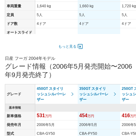
車両重量
1,640 kg
1,660 kg
1,720 kg
定員
5人
5人
5人
ドア数
4ドア
4ドア
4ドア
オートスライド
-
-
-
ドア
エンジン
もっと見る
最高出力
154.00 [210]/ 6,000
206.00 [280]/ 6,200
206.00 [
日産 フーガ 2004年モデル
最高トルク
265 [27]/ 4,400
363 [37]/ 4,800
363 [37]
グレード情報（2006年5月発売開始〜2006
過給機
-
-
-
年9月発売終了）
タイヤ
タイヤサイズ
450GT スタイリ
350GT スタイリ
250GT
225/55R17 95V
225/55R17 95V
225/55R
(前)
グレード
ッシュシルバーレ
ッシュシルバーレ
ッシュ
ザー
ザー
ザー
タイヤサイズ
225/55R17 95V
225/55R17 95V
225/55R
(後)
基本情報
531
454
416
新車価格
万円
万円
万
燃費
WLTCモード
-
-
-
発売年月
2006年5月
2006年5月
2006年
WLTCモード(市
型式
CBA-GY50
CBA-PY50
CBA-Y5
-
-
-