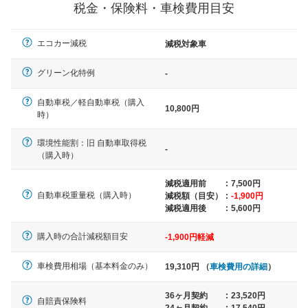
税金・保険料・車検費用目安
軽自動車
エコカー減税
減税対象車
N-BOX、ワゴンR、タント、アル
ト など
グリーン化特例
-
自動車税／軽自動車税（購入
10,800円
時）
中型車
環境性能割：旧 自動車取得税
ノア、セレナ、プリウス、カロー
-
（購入時）
ラ、ステップワゴン など
減税適用前
:
7,500円
自動車税重量税（購入時）
減税額（目安）
:
-1,900円
減税適用後
:
5,600円
大型車
購入時の合計減税額目安
-1,900円軽減
クラウン、アルファード、フォレ
スター、ハイエースワゴン、デリ
車検費用相場（基本料金のみ）
カD:5 など
19,310円 （
車検費用の詳細
）
36ヶ月契約
:
23,520円
自賠責保険料
24ヶ月契約
:
17,540円