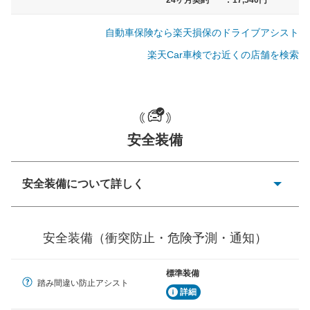
自動車保険なら楽天損保のドライブアシスト
一般的な荷物のサイズの目安
楽天Car車検でお近くの店舗を検索
安全装備
安全装備について詳しく
衝突防止
前走車や歩行者との衝突を回避するプリクラッシュブレ
安全装備（衝突防止・危険予測・通知）
ーキアシスト、ABSなどが装備されています。
危険予測・通知
標準装備
見えにくい場所に潜む危険を予測・通知するためのシス
踏み間違い防止アシスト
テムなどが装備されています。
詳細