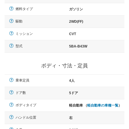
燃料タイプ
ガソリン
駆動
2WD(FF)
ミッション
CVT
型式
5BA-B43W
ボディ・寸法・定員
乗車定員
4人
ドア数
5ドア
ボディタイプ
軽自動車 （
軽自動車の車種一覧
）
ハンドル位置
右