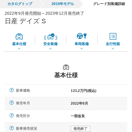
カタログトップ
2019年モデル
グレード別装備詳細
全国平均の車検価格 *
楽天Car車検で
2022年9月発売開始～2023年12月発売終了
45,550
店舗を検索
円
日産 デイズ S
*当該価格は車種別の価格となります。
基本仕様
安全装備
車両装備
走行性能
基本仕様
新車価格
133.2万円(税込)
発売年月
2022年9月
発売区分
一部改良
新車発売状況
発売終了