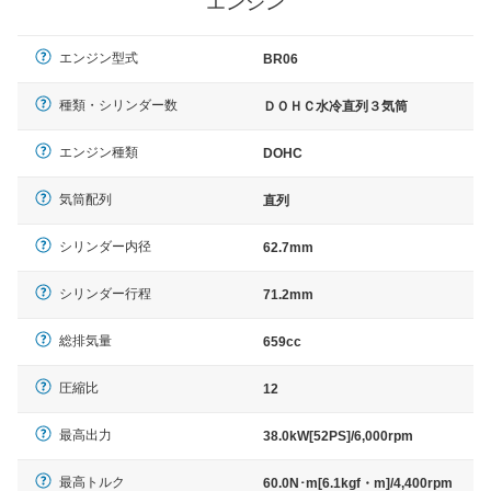
エンジン
エンジン型式
BR06
種類・シリンダー数
ＤＯＨＣ水冷直列３気筒
エンジン種類
DOHC
気筒配列
直列
シリンダー内径
62.7mm
シリンダー行程
71.2mm
総排気量
659cc
圧縮比
12
最高出力
38.0kW[52PS]/6,000rpm
最高トルク
60.0N･m[6.1kgf・m]/4,400rpm