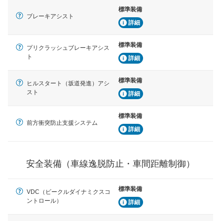
車線逸脱防止
標準装備
ブレーキアシスト
車線のはみだしやふらつきを防止するためにレーンキー
詳細
プアシストなどが装備されています
標準装備
車間距離制御
プリクラッシュブレーキアシス
安全な車間距離を保ちながら前車を追従するアダプティ
ト
詳細
ブ・クルーズ・コントロールなどが装備されています。
標準装備
ヒルスタート（坂道発進）アシ
運転・駐車支援
スト
詳細
駐車をスムーズに行うためにインテリジェンスパーキン
グ・アシストやサイドブラインドモニターなどが装備さ
れています。
標準装備
前方衝突防止支援システム
衝撃軽減
詳細
万が一車体が衝撃を受けたときに、運転者・同乗者を守
るSRSエアバッグシステム、プリテンショナーシートベ
ルトなどが装備されています。
安全装備（車線逸脱防止・車間距離制御）
標準装備
VDC（ビークルダイナミクスコ
ントロール）
詳細