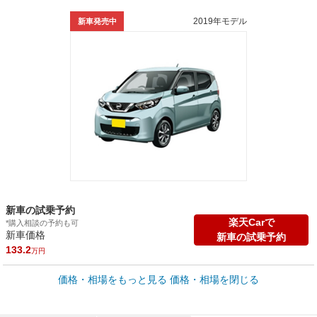
2019年モデル
新車発売中
新車の試乗予約
楽天Carで
*購入相談の予約も可
新車価格
新車の試乗予約
133.2
万円
車買取価格 *
価格・相場をもっと見る
価格・相場を閉じる
車買取相場
1.9
～
137.2
万円
万円
シミュレーション
2015年式/20万km
～
2025年式/5千km