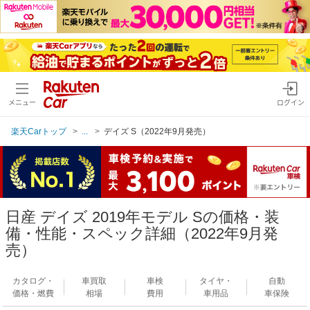
メニュー
ログイン
楽天Carトップ
...
デイズ S（2022年9月発売）
日産 デイズ 2019年モデル Sの価格・装
備・性能・スペック詳細（2022年9月発
売）
カタログ・
車買取
車検
タイヤ・
自動
価格・燃費
相場
費用
車用品
車保険