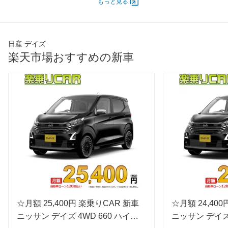
もっと見る
オートスライド
-
-
-
ドア
エンジン
最高出力
38.00 [52]/ 6,000
38.00 [52]/ 6,000
38.00 [5
日産 デイズ
楽天市場おすすめの新車
最高トルク
60 [6.1]/ 4,400
60 [6.1]/ 4,400
60 [6.1]/
過給機
-
-
-
タイヤ
前輪サイズ
155/65R14
155/65R14
155/65
後輪サイズ
155/65R14
155/65R14
155/65
燃費
WLTC
21km/L
23.2km/L
21km/L
WLTC/市街地
18km/L
19.4km/L
18km/L
WLTC/郊外
22.7km/L
24.9km/L
22.7km/
WLTC/高速道路
21.5km/L
24.1km/L
21.5km/
JC08
24.2km/L
29km/L
24.2km/
☆月額 25,400円 楽乗りCAR 新車
☆月額 24,40
1015
ニッサン デイズ 4WD 660 ハイウ
-
-
ニッサン デイズ 
-