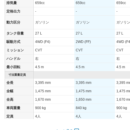
排気量
659cc
659cc
659cc
定格出力
-
-
-
動力区分
ガソリン
ガソリン
ガソリ
タンク容量
27 L
27 L
27 L
駆動方式
4WD (F4)
2WD (FF)
4WD (F4
ミッション
CVT
CVT
CVT
ハンドル
右
右
右
最小回転
4.5 m
4.5 m
4.5 m
寸法重量定員
全長
3,395 mm
3,395 mm
3,395 
全幅
1,475 mm
1,475 mm
1,475 
全高
1,670 mm
1,650 mm
1,670 
車両重量
900 kg
840 kg
900 kg
定員
4人
4人
4人
ドア数
5ドア
5ドア
5ドア