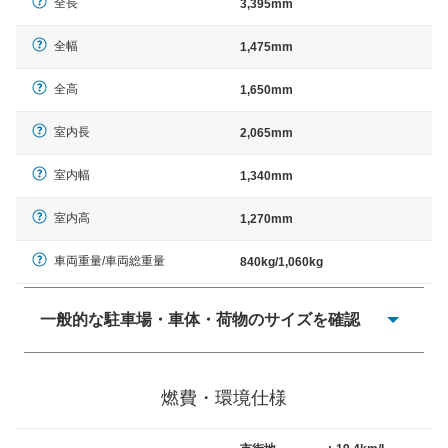
全長
3,395mm
全幅
1,475mm
全高
1,650mm
室内長
2,065mm
室内幅
1,340mm
室内高
1,270mm
車両重量/車両総重量
840kg/1,060kg
一般的な駐車場・車体・荷物のサイズを確認
一般的に塗料などによる駐車場ライン施工の際には、1台
当たりのスペースと駐車に必要な車路幅が、幅 2,500mm
燃費・環境仕様
× 長さ 5,000mm 車路幅 5,000mmというサイズが標準値
（最低値）とされる事が多いようです。