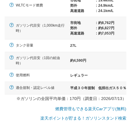
市街地
:
19.4km/L
WLTCモード燃費
郊外
:
24.9km/L
高速道路
:
24.1km/L
市街地
:
約8,762円
ガソリン代目安（1,000km走行
郊外
:
約6,827円
時）
高速道路
:
約7,053円
タンク容量
27L
ガソリン代目安（1回の給油
約4,590円
時）
使用燃料
レギュラー
適合規制・認定レベル値
平成３０年規制 低排出ガス５０％
※ガソリンの全国平均単価：170円（調査日：2026/07/13）
燃費管理もできる楽天Carアプリ(無料)
楽天ポイントが貯まる！ガソリンスタンド検索
一般的な車体のサイズの目安