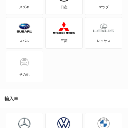
e-NV200バン
スズキ
日産
マツダ
e-NV200ワゴン
GT-R
スバル
三菱
レクサス
KICKS
KIX
NT100クリッパー
その他
NT450アトラス
NT450アトラス ダンプ
輸入車
NV100クリッパー
NV100クリッパーリオ