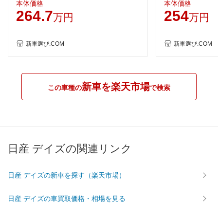
ェイスターGターボ アーバンクロ
ェイスターGタ
60km定地
-
-
-
本体価格
本体価格
264.7
254
ム プロパイロットエディション
ム
万円
万円
装備詳細を見る
装備詳細を見る
装備
装備オプション
新車選び.COM
新車選び.COM
新車を楽天市場
この車種の
で検索
日産 デイズの関連リンク
日産 デイズの新車を探す（楽天市場）
日産 デイズの車買取価格・相場を見る