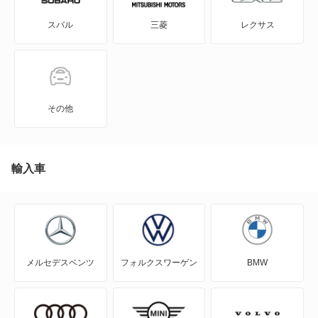
スバル
三菱
レクサス
KICKS
KIX
NT100クリッパー
その他
NT450アトラス
NT450アトラス ダンプ
輸入車
NV100クリッパー
NV100クリッパーリオ
メルセデスベンツ
フォルクスワーゲン
BMW
NV150 AD
NV200バネット