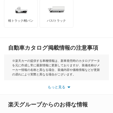
キャラバンワゴン
インフィニティ
モーリス
キューブ
軽トラック/軽バン
バス/トラック
トライアンフ
もっと見る
キューブキュービック
MG
クリッパーEV
自動車カタログ掲載情報の注意事項
ミニ
クリッパートラック
モーク
※楽天カーの提供する車種情報は、新車発売時のカタログデータ
を元に作成し常に最新情報に更新しておりますが、装備名称がメ
クリッパーバン
ーカー情報の名称と異なる場合、装備内容や価格情報などが更新
もっと見る
の遅れにより実際と異なる場合がございます。
クルー
※最新情報につきましては、各メーカーの情報をご確認くださ
い。
もっと見る
※また安全装備につきましては同名称の装備であっても動作範囲
グロリア
や性能に違いがございますので、詳細情報は各メーカーの情報を
ご確認ください。
グロリアセダン
楽天グループからのお得な情報