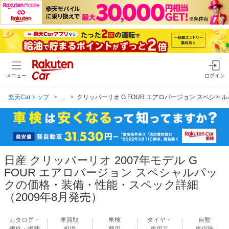
メニュー
ログイン
楽天Carトップ
...
クリッパーリオ G FOUR エアロバージョン スペシャル
日産 クリッパーリオ 2007年モデル G
FOUR エアロバージョン スペシャルパッ
クの価格・装備・性能・スペック詳細
（2009年8月発売）
カタログ・
車買取
車検
タイヤ・
自動
価格・燃費
相場
費用
車用品
車保険