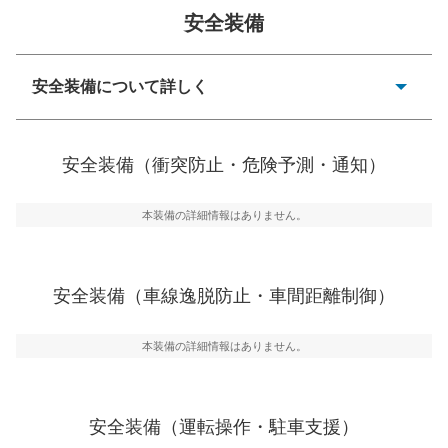
安全装備
一般的な荷物のサイズの目安
安全装備について詳しく
衝突防止
前走車や歩行者との衝突を回避するプリクラッシュブレ
安全装備（衝突防止・危険予測・通知）
ーキアシスト、ABSなどが装備されています。
危険予測・通知
本装備の詳細情報はありません。
見えにくい場所に潜む危険を予測・通知するためのシス
テムなどが装備されています。
車線逸脱防止
安全装備（車線逸脱防止・車間距離制御）
車線のはみだしやふらつきを防止するためにレーンキー
プアシストなどが装備されています
本装備の詳細情報はありません。
車間距離制御
安全な車間距離を保ちながら前車を追従するアダプティ
ブ・クルーズ・コントロールなどが装備されています。
安全装備（運転操作・駐車支援）
運転・駐車支援