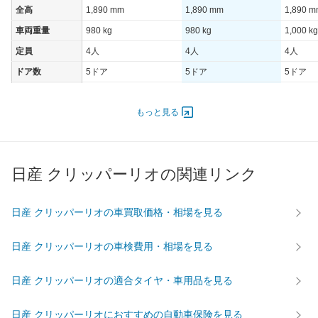
全高
1,890 mm
1,890 mm
1,890 
車両重量
980 kg
980 kg
1,000 kg
定員
4人
4人
4人
ドア数
5ドア
5ドア
5ドア
オートスライド
-
-
-
ドア
もっと見る
エンジン
最高出力
35.00 [48]/ 6,000
35.00 [48]/ 6,000
47.00 [6
最高トルク
62 [6.3]/ 4,000
62 [6.3]/ 4,000
86 [8.8]/
日産 クリッパーリオの関連リンク
過給機
-
-
TB
タイヤ
日産 クリッパーリオの車買取価格・相場を見る
前輪サイズ
165/65R13
165/65R13
165/65R
後輪サイズ
165/65R13
165/65R13
165/65R
日産 クリッパーリオの車検費用・相場を見る
燃費
日産 クリッパーリオの適合タイヤ・車用品を見る
WLTC
-
-
-
WLTC/市街地
-
-
-
日産 クリッパーリオにおすすめの自動車保険を見る