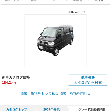
2007年モデル
新車カタログ価格
他車種を
184.2
カタログから検索
万円
車買取価格 *
価格・相場をもっと見る
価格・相場を閉じる
車買取相場
0
～
146.3
万円
万円
シミュレーション
2008年式/20万km
～
2026年式/5千km
カタログトップ
2007年モデル
グレード別装備詳細