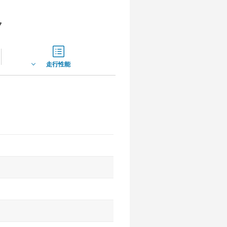
ク
走行性能