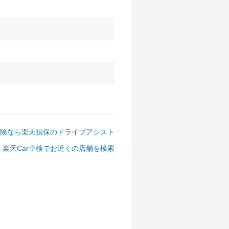
アルファード、フォレスター、
ゴン、デリカD:5 など
険なら楽天損保のドライブアシスト
楽天Car車検でお近くの店舗を検索