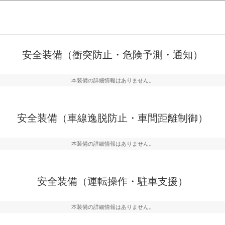
危険予測・通知
衝突を回避するプリクラッシュブレ
見えにくい場所に潜む
安全装備（衝突防止・危険予測・通知）
などが装備されています。
テムなどが装備されて
本装備の詳細情報はありません。
車間距離制御
らつきを防止するためにレーンキー
安全な車間距離を保ち
備されています
ブ・クルーズ・コント
安全装備（車線逸脱防止・車間距離制御）
衝撃軽減
本装備の詳細情報はありません。
うためにインテリジェンスパーキン
万が一車体が衝撃を受
ドブラインドモニターなどが装備さ
るSRSエアバッグシス
ルトなどが装備されて
安全装備（運転操作・駐車支援）
本装備の詳細情報はありません。