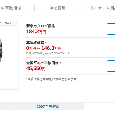
車買取
相場
車検
費用
タイヤ・
車用
2007年モデル
新車カタログ価格
184.2
万円
車買取価格 *
0
～
146.3
万円
万円
2008年式/20万km
～
2026年式/5千km
全国平均の車検価格 *
45,550
円
*当該価格は車種別の価格となります。
2007年モデル