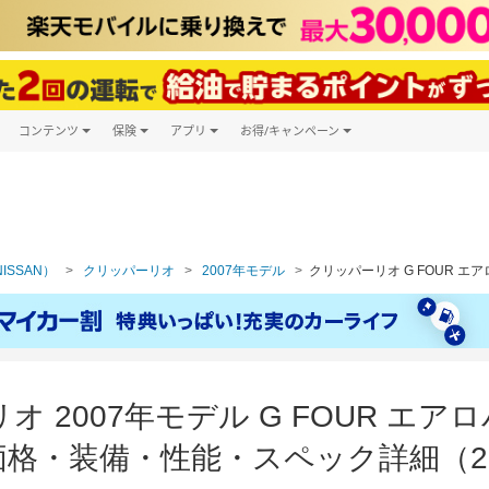
コンテンツ
保険
アプリ
お得/キャンペーン
楽天Carマガジン
キャンペーン一覧
ツ購入
自動車保険
楽天Carアプリ
自動車カタログ
ービス
楽天マイカー割
ISSAN）
クリッパーリオ
2007年モデル
クリッパーリオ G FOUR エ
オ 2007年モデル G FOUR エア
格・装備・性能・スペック詳細（20