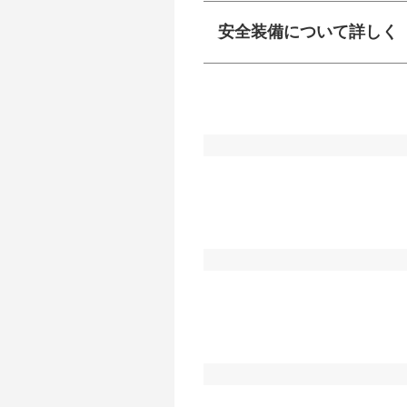
安全装備について詳しく
衝突防止
前走車や歩行者との
ーキアシスト、ABS
車線逸脱防止
車線のはみだしやふ
プアシストなどが装
運転・駐車支援
駐車をスムーズに行
グ・アシストやサイ
れています。