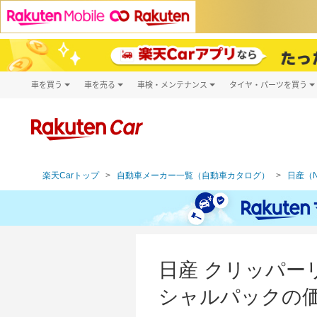
車を買う
車を売る
車検・メンテナンス
タイヤ・パーツを買う
試乗・商談
楽天Car車買取
車検予約
タイヤ・パー
キズ修理予約
新車
タイヤ交換サ
洗車・コーティング予約
メンテナンス管理
楽天Carトップ
自動車メーカー一覧（自動車カタログ）
日産（N
日産 クリッパーリ
シャルパックの価