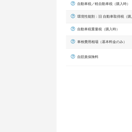
自動車税／軽自動車税（購入時）
環境性能割：旧 自動車取得税（購
自動車税重量税（購入時）
車検費用相場（基本料金のみ）
自賠責保険料
軽自動車
N-BOX、ワゴンR、タント、アル