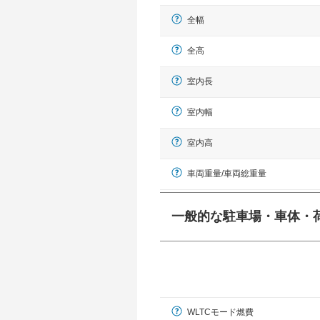
全幅
全高
室内長
室内幅
室内高
車両重量/車両総重量
一般的な駐車場・車体・
一般的に塗料などによる駐車場ライン
幅 5,000mmというサイズが
WLTCモード燃費