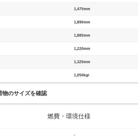
1,475mm
1,890mm
1,885mm
1,220mm
1,325mm
1,050kg/-
荷物のサイズを確認
施工の際には、1台当たりのスペースと駐車に必要な車路幅が、幅 2,500m
標準値（最低値）とされる事が多いようです。
燃費・環境仕様
-