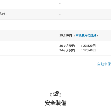
-
入時）
-
-
19,310円 （
車検費用の詳細
）
36ヶ月契約
:
23,520円
24ヶ月契約
:
17,540円
中型車
大型車
ト など
ノア、セレナ、プリウス、カローラ、ステ
クラウン、
ップワゴン など
ハイエースワ
自動車保
一般的な荷物のサイズの目安
安全装備