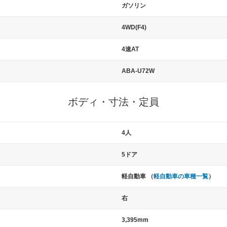
ガソリン
4WD(F4)
4速AT
ABA-U72W
ボディ・寸法・定員
4人
5ドア
軽自動車 （
軽自動車の車種一覧
）
右
3,395mm