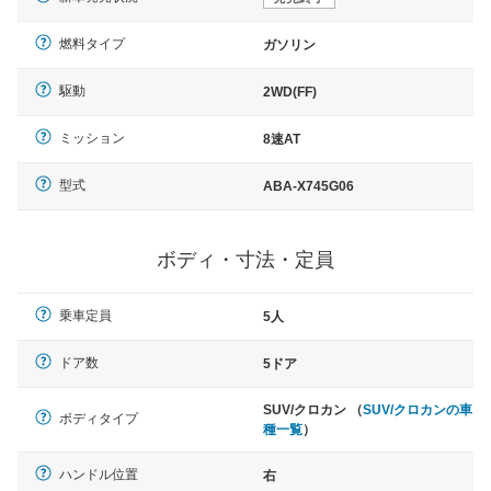
燃料タイプ
ガソリン
駆動
2WD(FF)
ミッション
8速AT
型式
ABA-X745G06
ボディ・寸法・定員
乗車定員
5人
ドア数
5ドア
SUV/クロカン （
SUV/クロカンの車
ボディタイプ
種一覧
）
ハンドル位置
右