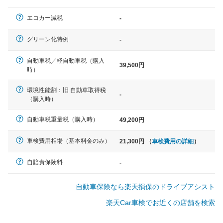
一般的な車体のサイズの目安
エコカー減税
-
軽自動車
グリーン化特例
-
N-BOX、ワゴンR、タント、アル
ト など
自動車税／軽自動車税（購入
39,500円
時）
環境性能割：旧 自動車取得税
-
（購入時）
中型車
ノア、セレナ、プリウス、カロー
自動車税重量税（購入時）
49,200円
ラ、ステップワゴン など
車検費用相場（基本料金のみ）
21,300円 （
車検費用の詳細
）
自賠責保険料
-
大型車
自動車保険なら楽天損保のドライブアシスト
クラウン、アルファード、フォレ
スター、ハイエースワゴン、デリ
楽天Car車検でお近くの店舗を検索
カD:5 など