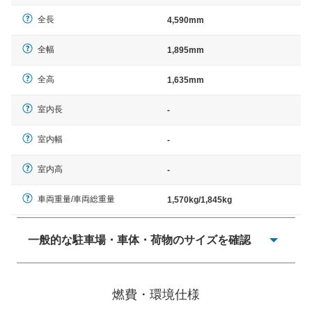
全長
4,590mm
全幅
1,895mm
全高
1,635mm
室内長
-
室内幅
-
室内高
-
車両重量/車両総重量
1,570kg/1,845kg
一般的な駐車場・車体・荷物のサイズを確認
一般的に塗料などによる駐車場ライン施工の際には、1台
当たりのスペースと駐車に必要な車路幅が、幅 2,500mm
燃費・環境仕様
× 長さ 5,000mm 車路幅 5,000mmというサイズが標準値