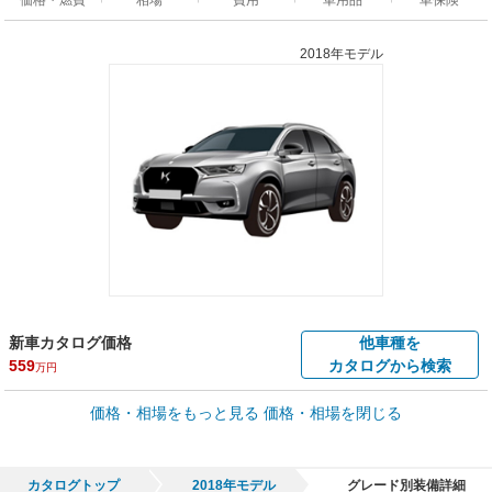
2018年モデル
新車カタログ価格
他車種を
559
カタログから検索
万円
車買取価格 *
価格・相場をもっと見る
価格・相場を閉じる
車買取相場
28.9
～
331.4
万円
万円
シミュレーション
2020年式/20万km
～
2023年式/5千km
カタログトップ
2018年モデル
グレード別装備詳細