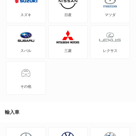
C3 プルリエル
スズキ
日産
マツダ
C4
C4 カクタス
スバル
三菱
レクサス
C4 ピカソ
C5
C5 X
その他
C5 X PHEV
C5 エアクロス SUV
輸入車
C5 エアクロス SUV PHEV