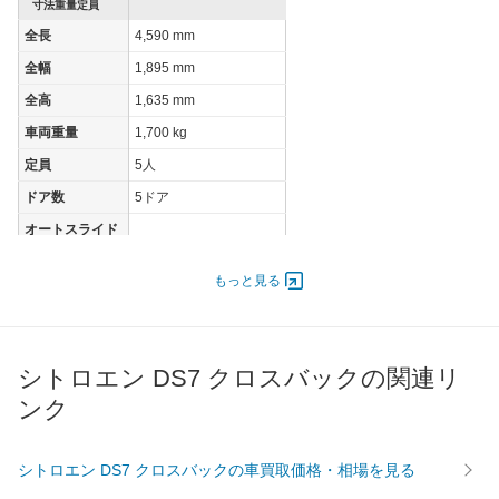
寸法重量定員
全長
4,590 mm
全幅
1,895 mm
全高
1,635 mm
車両重量
1,700 kg
定員
5人
ドア数
5ドア
オートスライド
-
ドア
エンジン
もっと見る
最高出力
130.00 [177]/ 3,750
最高トルク
400 [40.8]/ 2,000
シトロエン DS7 クロスバックの関連リ
過給機
TB
ンク
タイヤ
前輪サイズ
235/45R20
後輪サイズ
235/45R20
シトロエン DS7 クロスバックの車買取価格・相場を見る
燃費