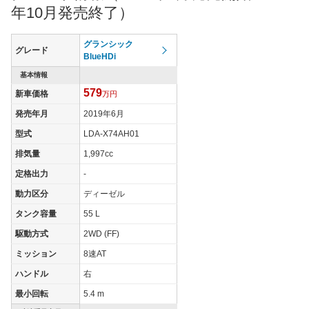
年10月発売終了）
グランシック
グレード
BlueHDi
基本情報
579
新車価格
万円
発売年月
2019年6月
型式
LDA-X74AH01
排気量
1,997cc
定格出力
-
動力区分
ディーゼル
タンク容量
55 L
駆動方式
2WD (FF)
ミッション
8速AT
ハンドル
右
最小回転
5.4 m