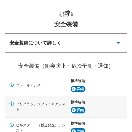
安全装備
一般的な荷物のサイズの目安
安全装備について詳しく
衝突防止
前走車や歩行者との衝突を回避するプリクラッシュブレ
安全装備（衝突防止・危険予測・通知）
ーキアシスト、ABSなどが装備されています。
危険予測・通知
標準装備
見えにくい場所に潜む危険を予測・通知するためのシス
ブレーキアシスト
テムなどが装備されています。
詳細
車線逸脱防止
標準装備
プリクラッシュブレーキアシス
車線のはみだしやふらつきを防止するためにレーンキー
ト
詳細
プアシストなどが装備されています
標準装備
車間距離制御
ヒルスタート（坂道発進）アシ
安全な車間距離を保ちながら前車を追従するアダプティ
スト
詳細