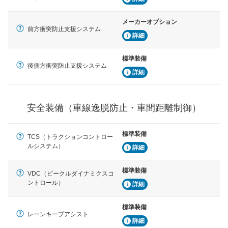
ブ・クルーズ・コントロールなどが装備されています。
メーカーオプション
運転・駐車支援
前方衝突防止支援システム
詳細
駐車をスムーズに行うためにインテリジェンスパーキン
グ・アシストやサイドブラインドモニターなどが装備さ
れています。
標準装備
後側方衝突防止支援システム
衝撃軽減
詳細
万が一車体が衝撃を受けたときに、運転者・同乗者を守
るSRSエアバッグシステム、プリテンショナーシートベ
ルトなどが装備されています。
安全装備（車線逸脱防止・車間距離制御）
標準装備
TCS（トラクションコントロー
ルシステム）
詳細
標準装備
VDC（ビークルダイナミクスコ
ントロール）
詳細
標準装備
レーンキープアシスト
詳細