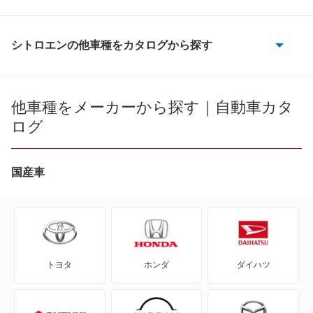
シトロエンの他車種をカタログから探す
2CV6
AX
他車種をメーカーから探す｜自動車カタ
ログ
BX
BX ブレーク
国産車
C1
C2
トヨタ
ホンダ
ダイハツ
C3
C3 エアクロス SUV