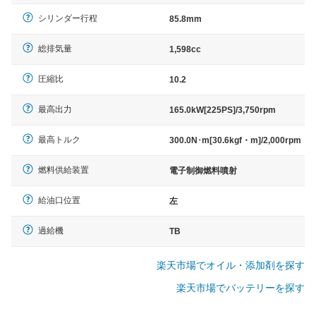
シリンダー行程
85.8mm
総排気量
1,598cc
圧縮比
10.2
最高出力
165.0kW[225PS]/3,750rpm
最高トルク
300.0N･m[30.6kgf・m]/2,000rpm
燃料供給装置
電子制御燃料噴射
給油口位置
左
過給機
TB
楽天市場でオイル・添加剤を探す
楽天市場でバッテリーを探す