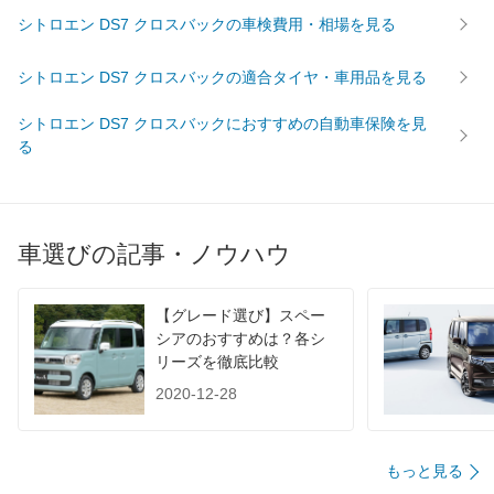
シトロエン DS7 クロスバックの車検費用・相場を見る
WLTC
-
WLTC/市街地
-
シトロエン DS7 クロスバックの適合タイヤ・車用品を見る
WLTC/郊外
-
シトロエン DS7 クロスバックにおすすめの自動車保険を見
WLTC/高速道路
-
る
JC08
16.4km/L
1015
-
60km定地
-
車選びの記事・ノウハウ
装備詳細を見る
装備オプション
【グレード選び】スペー
シアのおすすめは？各シ
リーズを徹底比較
2020-12-28
もっと見る