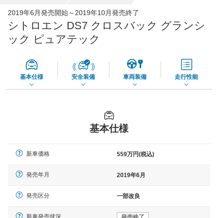
全国平均の車検価格 *
楽天Car車検で
2019年6月発売開始～2019年10月発売終了
73,850
店舗を検索
円
シトロエン DS7 クロスバック グランシ
*当該価格は車種別の価格となります。
ック ピュアテック
基本仕様
安全装備
車両装備
走行性能
基本仕様
新車価格
559万円(税込)
発売年月
2019年6月
発売区分
一部改良
新車発売状況
発売終了