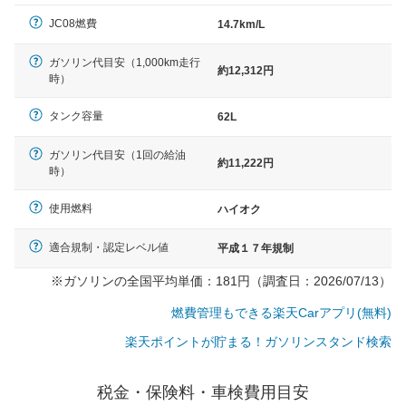
（最低値）とされる事が多いようです。
JC08燃費
14.7km/L
ガソリン代目安（1,000km走行
約12,312円
時）
タンク容量
62L
ガソリン代目安（1回の給油
約11,222円
時）
使用燃料
ハイオク
適合規制・認定レベル値
平成１７年規制
※ガソリンの全国平均単価：181円（調査日：2026/07/13）
燃費管理もできる楽天Carアプリ(無料)
楽天ポイントが貯まる！ガソリンスタンド検索
税金・保険料・車検費用目安