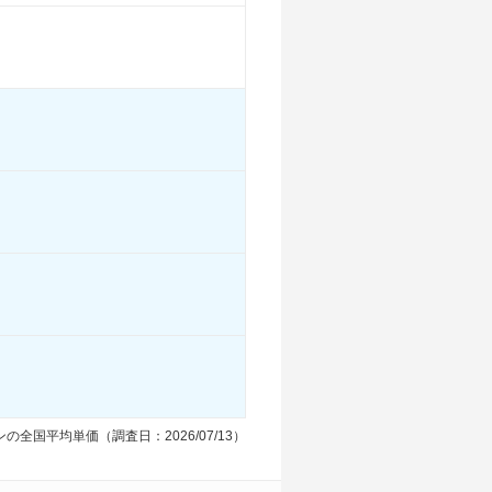
19.1km/L
23.2km/L
23.2km/L
19.9km/L
-
-
-
-
-
-
-
-
る
装備詳細を見る
装備詳細を見る
装備詳細を見る
の全国平均単価（調査日：2026/07/13）