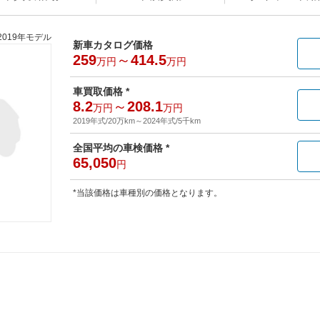
2019年モデル
新車カタログ価格
259
～
414.5
万円
万円
車買取価格 *
8.2
～
208.1
万円
万円
2019年式/20万km
～
2024年式/5千km
全国平均の車検価格 *
65,050
円
*当該価格は車種別の価格となります。