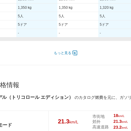
1,350 kg
1,350 kg
1,320 kg
5人
5人
5人
5ドア
5ドア
5ドア
-
-
-
,500
88.00 [120]/ 5,000
88.00 [120]/ 5,000
96.00 [130]/ 5,000
もっと見る
000
300 [30.6]/ 4,000
300 [30.6]/ 4,000
230 [23.5]/ 4,000
TB
TB
TB
205/60R16
215/50R17
215/50R17
格情報
205/60R16
215/50R17
215/50R17
9年モデル（トリコロール エディション）
のカタログ燃費を元に、ガソ
21.3km/L
21.3km/L
16.7km/L
18km/L
18km/L
12.9km/L
18
市街地
km/L
21.3
21.3
郊外
km/L
km/L
21.3km/L
21.3km/L
16.7km/L
Cモード
高速道路
23.2
km/L