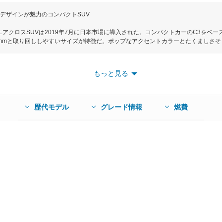
デザインが魅力のコンパクトSUV
エアクロスSUVは2019年7月に日本市場に導入された。コンパクトカーのC3をベ
高1630mmと取り回ししやすいサイズが特徴だ。ポップなアクセントカラーとたくまし
UVらしいタフさを感じさせる。一方インテリアは、ファブリックを貼り込んだリラ
最大15cmの前後スライドとリクライニングが可能でリラックスして移動できる。
、ルーム面積のほとんどがガラスとなり、圧倒的な開放感をもたらしてくれる。搭載す
もっと見る
2L直列3気筒ターボ。組み合わされるミッションは6速ATで、駆動方式はFF（2WD
エン独自のグリップコントロールを装備する。燃費性能は実走行に近いWLTCモードで
のアクティブセーフティブレーキをはじめ、インテリジェントハイビーム、レーン
タートアシスト、パークアシストなど多くの先進安全支援機能とドライバーサポート
歴代モデル
グレード情報
燃費
.7）