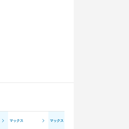
キュイール
マックス
マックス BlueHDi
BlueHDi