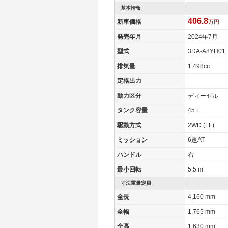
基本情報
406.8
新車価格
万円
発売年月
2024年7月
型式
3DA-A8YH01
排気量
1,498cc
定格出力
-
動力区分
ディーゼル
タンク容量
45 L
駆動方式
2WD (FF)
ミッション
6速AT
ハンドル
右
最小回転
5.5 m
寸法重量定員
全長
4,160 mm
全幅
1,765 mm
全高
1,630 mm