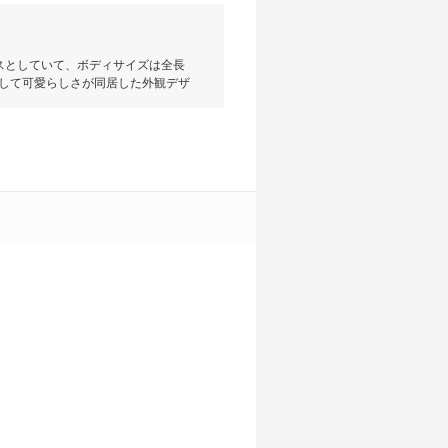
ースとしていて、ボディサイズは全長
さそして可愛らしさが同居した外観デザ
ックス感あふれるリビングのような
また、オプションで設定されている
るエンジンは最高出力110ps、
）だが、一部グレードには路面状況に応
14.7km/Lを実現している。安
デパーチャーウォーニング／ドライ
を装備している。2020年7月に車