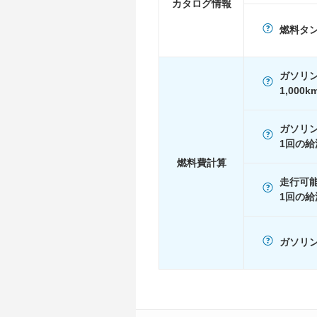
WLTC/高速道路
23.2km/L
カタログ情報
JC08
-
燃料タ
1015
-
60km定地
-
ガソリ
装備詳細
装備オプション
1,000
ガソリ
1回の給
燃料費計算
走行可
1回の給
ガソリン