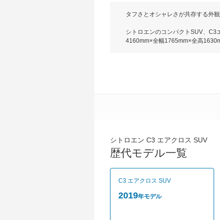
タフさとオシャレさが共存する外観
シトロエンのコンパクトSUV、C3
4160mm×全幅1765mm×全
インはコンパクトサイズながら、S
空間が広がる。さらにリアシートは
電動ガラスサンルーフを装着すると
最大トルク205Nmを発生する1.
じてトラクションを最適化するシトロ
全装備では、衝突被害軽減ブレーキ
バーアテンションアラート、ヒルス
両本体価格を変更している。（2020
シトロエン C3 エアクロス SUV
歴代モデル一覧
C3 エアクロス SUV
2019
年モデル