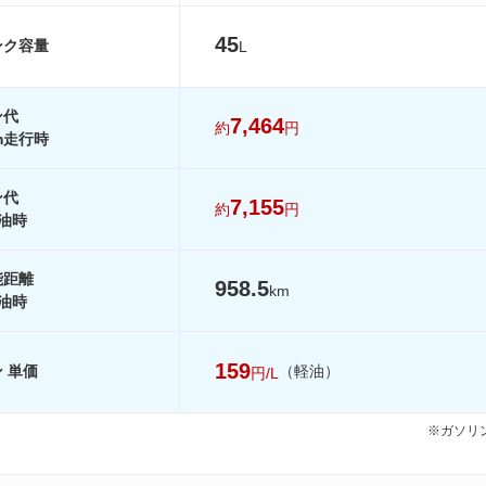
23.2km/L
23.2km/L
19.1km/L
-
-
19.9km/L
45
ンク容量
L
-
-
-
-
-
-
ン代
7,464
約
円
を見る
装備詳細を見る
装備詳細を見る
装備詳細を見
km走行時
ン代
7,155
約
円
油時
能距離
958.5
km
油時
159
 単価
（軽油）
円/L
※ガソリン