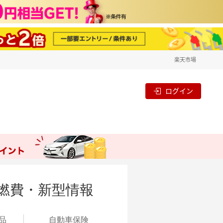
楽天市場
ログイン
・燃費・新型情報
品
自動
車保険