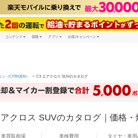
コンテンツ
保険
アプリ
お得/キャンペーン
楽天Carマガジン
キャンペーン一覧
ツ購入
自動車保険
楽天Carアプリ
自動車カタログ
ービス
楽天マイカー割
ン（CITROEN）
C3 エアクロス SUVのカタログ
 エアクロス SUVのカタログ｜価格
車買取
相場
車検
費用
タイヤ・
車用