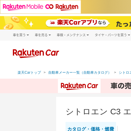
車を買う
車を売る
車検・メンテナンス
タイヤ・パーツを買う
試乗・商談
楽天Car車買取
車検予約
タイヤ・パー
キズ修理予約
新車
タイヤ交換サ
洗車・コーティング予約
メンテナンス管理
楽天Carトップ
自動車メーカー一覧（自動車カタログ）
シトロエ
シトロエン C3
カタログ・
価格・燃費