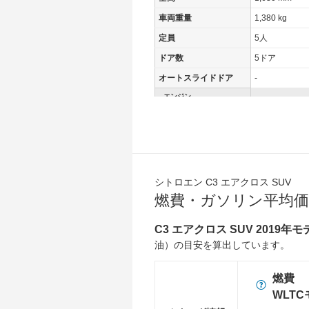
車両重量
1,380 kg
定員
5人
ドア数
5ドア
オートスライドドア
-
エンジン
最高出力
88.00 [120]/ 5
最高トルク
300 [30.6]/ 2,
過給機
TB
タイヤ
シトロエン C3 エアクロス SUV
前輪サイズ
215/50R17
燃費・ガソリン平均価
後輪サイズ
215/50R17
C3 エアクロス SUV 201
燃費
油）の目安を算出しています。
WLTC
21.3km/L
WLTC/市街地
18km/L
燃費
WLTC/郊外
21.3km/L
WLT