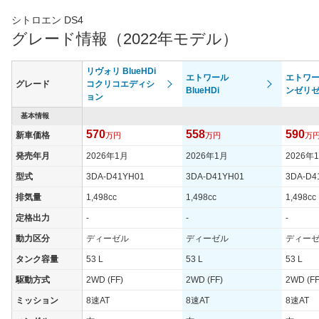
シトロエン DS4
グレード情報（2022年モデル）
リヴォリ BlueHDi
エトワール
エトワー
グレード
コクリコエディシ
BlueHDi
ンゼリ
ョン
基本情報
570
558
590
新車価格
万円
万円
万
発売年月
2026年1月
2026年1月
2026年
型式
3DA-D41YH01
3DA-D41YH01
3DA-D4
排気量
1,498cc
1,498cc
1,498cc
定格出力
-
-
-
動力区分
ディーゼル
ディーゼル
ディー
タンク容量
53 L
53 L
53 L
駆動方式
2WD (FF)
2WD (FF)
2WD (FF
ミッション
8速AT
8速AT
8速AT