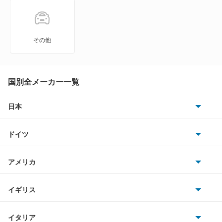
DS3 クロスバック
DS3 クロスバック E-テンス
その他
DS4 E-テンス
DS5
国別全メーカー一覧
DS7
日本
トヨタ
DS7 E-テンス 4×4
ドイツ
日産
DS7 PHEV
AMG
アメリカ
ホンダ
DS7 クロスバック
BMW
キャデラック
イギリス
三菱
DS7 クロスバック E-テンス4×4
BMWアルピナ
クライスラー
TVR
イタリア