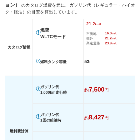
ョン）
のカタログ燃費を元に、ガソリン代（レギュラー・ハイオ
後輪サイズ
205/55R19
205/55R19
205/55
ク・軽油）の目安を算出しています。
燃費
21.2
WLTC
21.2km/L
21.2km/L
21.2km/
km/L
燃費
16.8
WLTC/市街地
16.8km/L
16.8km/L
16.8km/
市街地
km/L
WLTCモード
21.2
郊外
km/L
WLTC/郊外
21.2km/L
21.2km/L
21.2km/
高速道路
23.9
km/L
カタログ情報
WLTC/高速道路
23.9km/L
23.9km/L
23.9km/
JC08
22.6km/L
22.6km/L
22.6km/
53
燃料タンク容量
L
1015
-
-
-
60km定地
-
-
-
ガソリン代
7,500
約
円
装備詳細を見る
装備詳細を見る
装備
装備オプション
1,000km走行時
ガソリン代
8,427
約
円
1回の給油時
燃料費計算