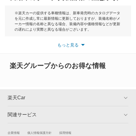
もっと見る
モーク
※楽天カーの提供する車種情報は、新車発売時のカタログデータ
を元に作成し常に最新情報に更新しておりますが、装備名称がメ
ーカー情報の名称と異なる場合、装備内容や価格情報などが更新
もっと見る
の遅れにより実際と異なる場合がございます。
※最新情報につきましては、各メーカーの情報をご確認くださ
い。
もっと見る
※また安全装備につきましては同名称の装備であっても動作範囲
や性能に違いがございますので、詳細情報は各メーカーの情報を
ご確認ください。
楽天グループからのお得な情報
楽天Car
関連サービス
TOP
よくある質問
キャンペーン一覧
試乗・商談
新車購入
企業情報
個人情報保護方針
採用情報