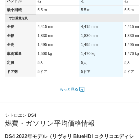
ハンドル
右
右
右
最小回転
5.5 m
5.5 m
5.5 m
寸法重量定員
全長
4,415 mm
4,415 mm
4,415 
全幅
1,830 mm
1,830 mm
1,830 
全高
1,495 mm
1,495 mm
1,495 
車両重量
1,500 kg
1,470 kg
1,470 kg
定員
5人
5人
5人
ドア数
5ドア
5ドア
5ドア
オートスライド
-
-
-
ドア
もっと見る
エンジン
最高出力
96.00 [130]/ 5,500
96.00 [130]/ 5,500
96.00 [1
最高トルク
300 [30.6]/ 1,750
300 [30.6]/ 1,750
300 [30.
シトロエン DS4
過給機
TB
TB
TB
燃費・ガソリン平均価格情報
タイヤ
DS4 2022年モデル（リヴォリ BlueHDi コクリコエディシ
前輪サイズ
205/55R19
205/55R19
205/55