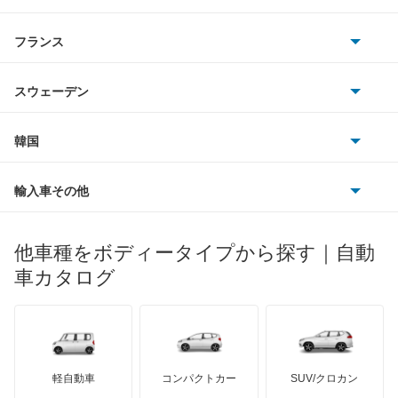
マツダ
DS9
スマート
サターン
アストンマーティン
アルファロメオ
フランス
いすゞ
DS9 E-テンス
アウディ
シボレー
ジャガー
アウトビアンキ
シトロエン
スバル
e-C3
スウェーデン
オペル
ビュイック
ダイムラー
フィアット
プジョー
スズキ
サーブ
E-C4
フォルクスワーゲン
韓国
フォード
ベントレー
フェラーリ
ルノー
ダイハツ
ボルボ
N°4
ポルシェ
ヒョンデ
ポンティアック
輸入車その他
ランドローバー
マセラティ
ブガッティ
光岡自動車
N°8
メルセデス・ベンツ
デーウ
もっと見る
マーキュリー
BYD
ロータス
ランチア
他車種をボディータイプから探す｜自動
日産ディーゼル
もっと見る
XM
マイバッハ
キア
リンカーン
プロトン
車カタログ
ローバー
ランボルギーニ
日野自動車
XM ブレーク
ブラバス
サンヨン
デロリアン
TD
ロールスロイス
デトマソ
三菱ふそう
ZX
ミニ
ADモータース
サリーン
ドンカーブート
ジネッタ
アバルト
軽自動車
コンパクトカー
SUV/クロカン
UDトラックス
ZX ブレーク
アルテガ