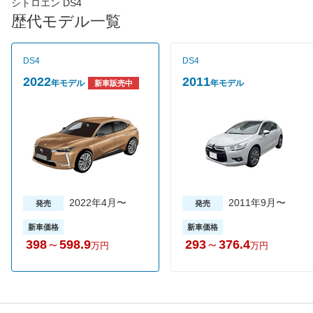
は162馬力とミッションによって最高出力が異なる。JC08モード
シトロエン DS4
燃費は6MT車が12.9km/L、6EGSが11.7km/L、6ATが11.3km/L。
歴代モデル一覧
グレードはMT車のスポーツシックとEGS/ATのシックの２タイ
プ。売れ筋はバイエルン産の最高級牛革を素材としたクラブレザ
ーをオプションで選べるシックの6AT車。新車価格は309万円か
DS4
DS4
ら。
2022
2011
年モデル
年モデル
新車販売中
2022年4月〜
2011年9月〜
発売
発売
新車価格
新車価格
398
～
598.9
293
～
376.4
万円
万円