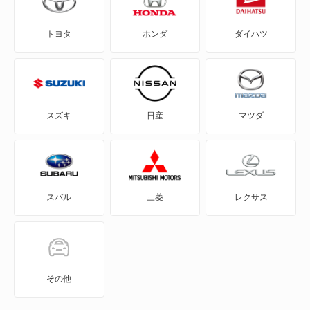
C2
DS5
トヨタ
ホンダ
ダイハツ
C3
e-C3
C3 エアクロス SUV
E-C4
C3 プルリエル
N°4
スズキ
日産
マツダ
C4
エグザンティア
C4 カクタス
クサラ
スバル
三菱
レクサス
C4 ピカソ
サクソ
C5
シャンソン
C5 X
その他
もっと見る
C5 X PHEV