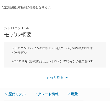
*当該価格は車種別の価格となります。
シトロエン DS4
モデル概要
シトロエンDSラインの中核モデルはクーペとSUVのクロスオー
バーモデル
2011年９月に販売開始したシトロエンDSラインの第二弾DS4
は、クーペのような美しいボディラインと高いアイポイントが特
徴のSUVをクロスオーバーさせた４ドアクーペだ。ボディサイズ
は全長が4275mm、全高は1535mmでＣセグメントに属する。ベ
もっと見る
ースのC4に比べて全長は－55mm、全幅は＋20mm、全高＋
45mmとワイド＆ハイの特徴的なボディサイズだ。スタイリング
へのこだわりはリアのドアハンドルをリアサイドウィンドウに配
置したり、リアウィンドウははめ殺しで開閉しないなどハンパじ
歴代モデル
グレード情報
燃費
ゃない。エンジンは1.6L直4DOHC直噴ターボの１種類でミッシ
ョンは6MT、2ペダルマニュアルの6速EGSに加えて2012年９月
に6速ATが追加された。最高出力は6MT車が200馬力、6EGS/6AT