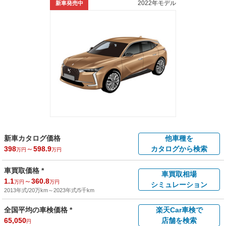
2022年モデル
新車発売中
新車カタログ価格
他車種を
398
～
598.9
カタログから検索
万円
万円
車買取価格 *
車買取相場
1.1
～
360.8
万円
万円
シミュレーション
2013年式/20万km
～
2023年式/5千km
全国平均の車検価格 *
楽天Car車検で
65,050
店舗を検索
円