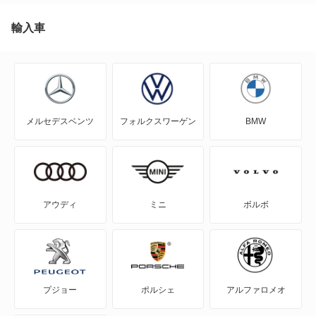
C5 エアクロス SUV
輸入車
C5 エアクロス SUV PHEV
C5 ツアラー
メルセデスベンツ
フォルクスワーゲン
BMW
C5 ブレーク
C6
CX
アウディ
ミニ
ボルボ
DS
DS3
プジョー
ポルシェ
アルファロメオ
DS3 カブリオ