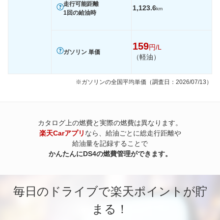
走行可能距離
1,123.6
km
1回の給油時
159
円/L
ガソリン 単価
（軽油）
※ガソリンの全国平均単価（調査日：2026/07/13）
カタログ上の燃費と実際の燃費は異なります。
楽天Carアプリ
なら、給油ごとに総走行距離や
給油量を記録することで
かんたんにDS4の燃費管理ができます。
毎日のドライブで楽天ポイントが貯
まる！