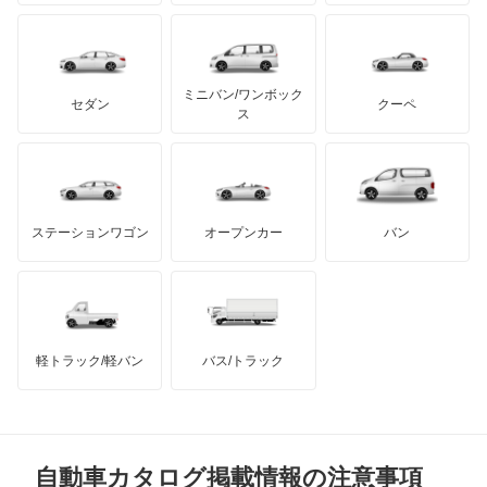
プリムス
バーキン
もっと見る
ケータハム
イノチェンティ
レクサス
エグザンティア
テスラ
セアト
もっと見る
カーボディーズ
もっと見る
アキュラ
エグザンティア ブレーク
ミニバン/ワンボック
ジープ
KTM
セダン
クーペ
モーガン
ス
クサラ
もっと見る
ダッジ
アルテガ
バンデンプラス
クサラ ブレーク
GMC
マクラーレン
もっと見る
ステーションワゴン
オープンカー
バン
グランド C4 スペースツアラー
ハマー
オースチン
グランド C4 ピカソ
インフィニティ
モーリス
サクソ
軽トラック/軽バン
バス/トラック
トライアンフ
もっと見る
シャンソン
MG
ベルランゴ
自動車カタログ掲載情報の注意事項
ミニ