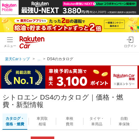
メニュー
ログイン
楽天Carトップ
...
DS4のカタログ
シトロエン DS4のカタログ｜価格・燃
費・新型情報
カタログ・
車買取
車検
タイヤ・
自動
価格・燃費
相場
費用
車用品
車保険