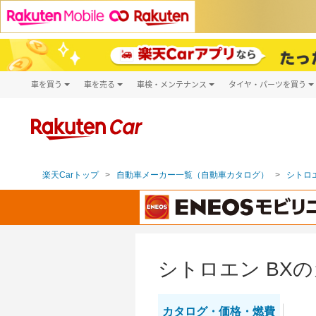
車を買う
車を売る
車検・メンテナンス
タイヤ・パーツを買う
試乗・商談
楽天Car車買取
車検予約
タイヤ・パー
キズ修理予約
新車
タイヤ交換サ
洗車・コーティング予約
メンテナンス管理
楽天Carトップ
自動車メーカー一覧（自動車カタログ）
シトロエ
シトロエン BX
カタログ・
価格・燃費