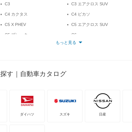
C3
C3 エアクロス SUV
C4 カクタス
C4 ピカソ
C5 X PHEV
C5 エアクロス SUV
C5 ブレーク
C6
もっと見る
DS3
DS3 カブリオ
DS4
DS4 E-テンス
DS7 E-テンス 4×4
DS7 PHEV
ら探す｜自動車カタログ
DS9
DS9 E-テンス
N°4
N°8
ZX
ZX ブレーク
クサラ
クサラ ブレーク
ダイハツ
スズキ
日産
サクソ
シャンソン