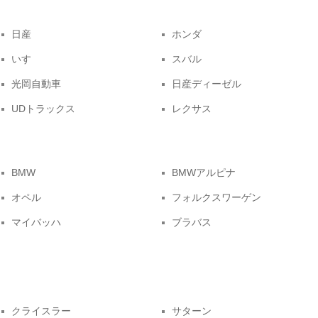
日産
ホンダ
いすゞ
スバル
光岡自動車
日産ディーゼル
UDトラックス
レクサス
BMW
BMWアルピナ
オペル
フォルクスワーゲン
マイバッハ
ブラバス
クライスラー
サターン