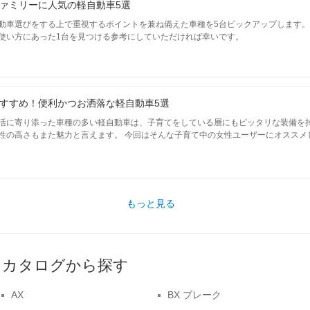
ァミリーに人気の軽自動車5選
動車選びをする上で重視するポイントを兼ね備えた車種を5台ピックアップします
使い方にあった1台を見つける参考にしていただければ幸いです。
すすめ！便利かつお洒落な軽自動車5選
活に寄り添った車種の多い軽自動車は、子育てをしている層にもピッタリな装備を
性の高さもまた魅力と言えます。 今回はそんな子育て中の女性ユーザーにオススメ
もっと見る
をカタログから探す
AX
BX ブレーク