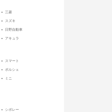
三菱
スズキ
日野自動車
アキュラ
スマート
ポルシェ
ミニ
シボレー