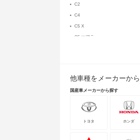
C2
C4
C5 X
C5 ツアラー
DS
DS3 クロスバック E-テンス
DS7
他車種をメーカーか
DS7 クロスバック E-テンス4×4
国産車
メーカーから探す
E-C4
XM ブレーク
エグザンティア ブレーク
トヨタ
ホンダ
グランド C4 ピカソ