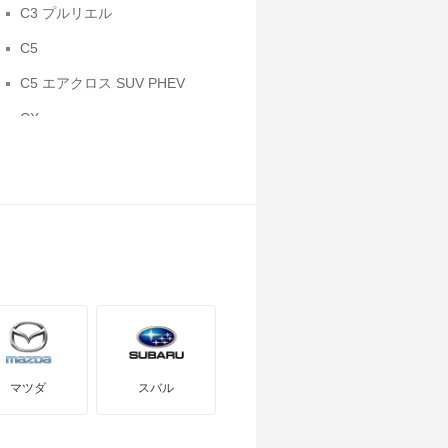
C3 プルリエル
C5
C5 エアクロス SUV PHEV
CX
DS3 クロスバック
DS5
DS7 クロスバック
e-C3
XM
エグザンティア
グランド C4 スペースツアラー
マツダ
スバル
ベルランゴ