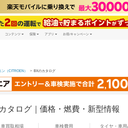
コンテンツ
保険
アプリ
お得/キャンペーン
楽天Carマガジン
キャンペーン一覧
ツ購入
自動車保険
楽天Carアプリ
自動車カタログ
ービス
楽天マイカー割
ン（CITROEN）
BXのカタログ
のカタログ｜価格・燃費・新型情報
車買取
相場
車検
費用
タイヤ・
車用