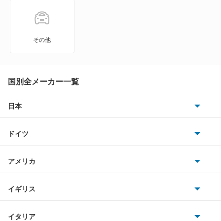
DS3 クロスバック E-テンス
DS4
その他
DS4 E-テンス
DS5
国別全メーカー一覧
DS7
日本
トヨタ
DS7 E-テンス 4×4
ドイツ
日産
DS7 PHEV
AMG
アメリカ
ホンダ
DS7 クロスバック
BMW
キャデラック
イギリス
三菱
DS7 クロスバック E-テンス4×4
BMWアルピナ
クライスラー
TVR
イタリア