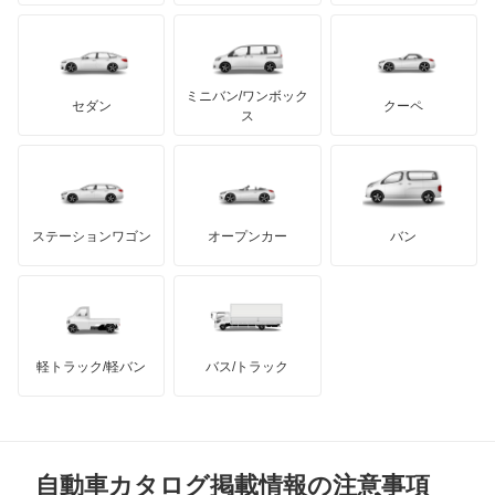
プリムス
バーキン
もっと見る
ケータハム
イノチェンティ
レクサス
エグザンティア
テスラ
セアト
もっと見る
カーボディーズ
もっと見る
アキュラ
エグザンティア ブレーク
ミニバン/ワンボック
ジープ
KTM
セダン
クーペ
モーガン
ス
クサラ
もっと見る
ダッジ
アルテガ
バンデンプラス
クサラ ブレーク
GMC
マクラーレン
もっと見る
ステーションワゴン
オープンカー
バン
グランド C4 スペースツアラー
ハマー
オースチン
グランド C4 ピカソ
インフィニティ
モーリス
サクソ
軽トラック/軽バン
バス/トラック
トライアンフ
もっと見る
シャンソン
MG
ベルランゴ
自動車カタログ掲載情報の注意事項
ミニ