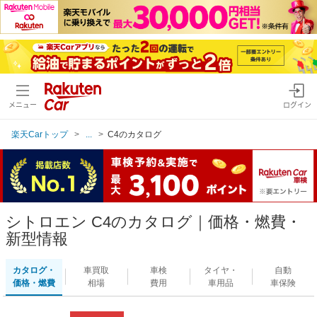
メニュー
ログイン
楽天Carトップ
...
C4のカタログ
シトロエン C4のカタログ｜価格・燃費・
新型情報
カタログ・
車買取
車検
タイヤ・
自動
価格・燃費
相場
費用
車用品
車保険