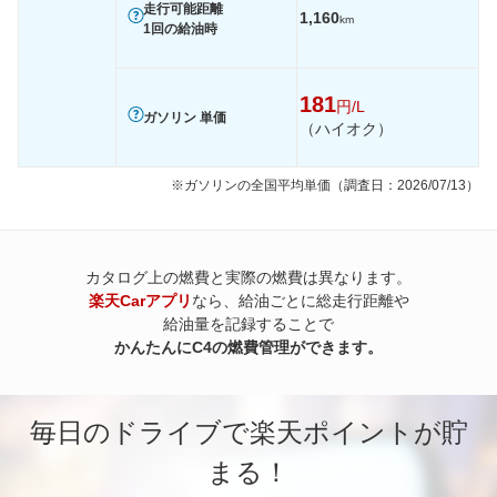
走行可能距離
1,160
km
1回の給油時
181
円/L
ガソリン 単価
（ハイオク）
※ガソリンの全国平均単価（調査日：2026/07/13）
カタログ上の燃費と実際の燃費は異なります。
楽天Carアプリ
なら、給油ごとに総走行距離や
給油量を記録することで
かんたんにC4の燃費管理ができます。
毎日のドライブで楽天ポイントが貯
まる！