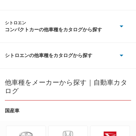
シトロエン
コンパクトカーの他車種をカタログから探す
C2
C3
シトロエンの他車種をカタログから探す
2CV6
C3 プルリエル
AX
他車種をメーカーから探す｜自動車カタ
C5
ログ
BX
DS3
BX ブレーク
国産車
DS4
C1
DS4 E-テンス