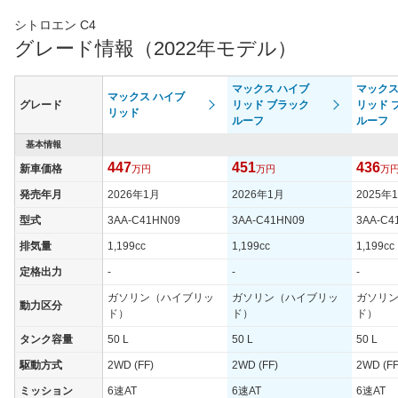
シトロエン C4
グレード情報（2022年モデル）
マックス ハイブ
マックス
マックス ハイブ
グレード
リッド ブラック
リッド 
リッド
ルーフ
ルーフ
基本情報
447
451
436
新車価格
万円
万円
万
発売年月
2026年1月
2026年1月
2025年
型式
3AA-C41HN09
3AA-C41HN09
3AA-C4
排気量
1,199cc
1,199cc
1,199cc
定格出力
-
-
-
ガソリン（ハイブリッ
ガソリン（ハイブリッ
ガソリ
動力区分
ド）
ド）
ド）
タンク容量
50 L
50 L
50 L
駆動方式
2WD (FF)
2WD (FF)
2WD (FF
ミッション
6速AT
6速AT
6速AT