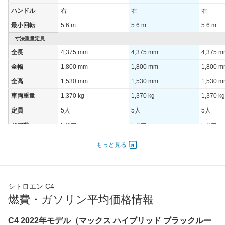
ハンドル
右
右
右
最小回転
5.6 m
5.6 m
5.6 m
寸法重量定員
全長
4,375 mm
4,375 mm
4,375 
全幅
1,800 mm
1,800 mm
1,800 
全高
1,530 mm
1,530 mm
1,530 
車両重量
1,370 kg
1,370 kg
1,370 kg
定員
5人
5人
5人
ドア数
5ドア
5ドア
5ドア
オートスライド
-
-
-
もっと見る
ドア
エンジン
最高出力
100.00 [130]/ 5,500
100.00 [136]/ 5,500
100.00 [
シトロエン C4
最高トルク
230 [23.5]/ 1,750
230 [23.5]/ 1,750
230 [23.
燃費・ガソリン平均価格情報
過給機
TB
TB
TB
タイヤ
C4 2022年モデル（マックス ハイブリッド ブラックルー