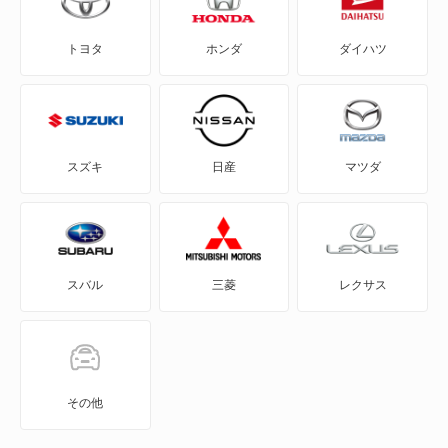
C2
DS5
トヨタ
ホンダ
ダイハツ
C3
e-C3
C3 エアクロス SUV
E-C4
C3 プルリエル
N°4
スズキ
日産
マツダ
C4 カクタス
エグザンティア
C4 ピカソ
クサラ
スバル
三菱
レクサス
C5
サクソ
C5 X
シャンソン
C5 X PHEV
その他
もっと見る
C5 エアクロス SUV