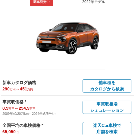
2022年モデル
新車発売中
新車カタログ価格
他車種を
290
～
451
カタログから検索
万円
万円
車買取価格 *
車買取相場
0.5
～
254.9
万円
万円
シミュレーション
2009年式/20万km
～
2024年式/5千km
全国平均の車検価格 *
楽天Car車検で
65,050
店舗を検索
円