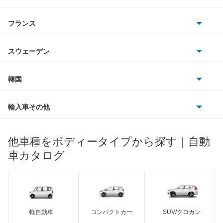
マツダ
DS9
スマート
サターン
アストンマーティン
アルファロメオ
フランス
いすゞ
DS9 E-テンス
アウディ
シボレー
ジャガー
アウトビアンキ
シトロエン
スバル
e-C3
スウェーデン
オペル
ビュイック
ダイムラー
フィアット
プジョー
スズキ
サーブ
E-C4
フォルクスワーゲン
韓国
フォード
ベントレー
フェラーリ
ルノー
ダイハツ
ボルボ
N°4
ポルシェ
ヒョンデ
ポンティアック
輸入車その他
ランドローバー
マセラティ
ブガッティ
光岡自動車
N°8
メルセデス・ベンツ
デーウ
もっと見る
マーキュリー
BYD
ロータス
ランチア
他車種をボディータイプから探す｜自動
日産ディーゼル
もっと見る
XM
マイバッハ
キア
リンカーン
プロトン
車カタログ
ローバー
ランボルギーニ
日野自動車
XM ブレーク
ブラバス
サンヨン
デロリアン
TD
ロールスロイス
デトマソ
三菱ふそう
ZX
ミニ
ADモータース
サリーン
ドンカーブート
ジネッタ
アバルト
軽自動車
コンパクトカー
SUV/クロカン
UDトラックス
ZX ブレーク
アルテガ