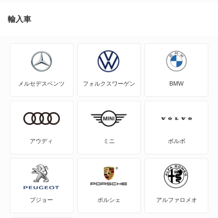
C5 エアクロス SUV PHEV
輸入車
C5 ツアラー
C5 ブレーク
メルセデスベンツ
フォルクスワーゲン
BMW
C6
CX
DS
アウディ
ミニ
ボルボ
DS3
DS3 カブリオ
プジョー
ポルシェ
アルファロメオ
DS3 クロスバック