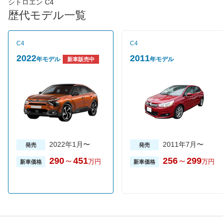
EGSと呼ばれる２ペダルMTが組み合わされる。16インチアルミ
シトロエン C4
ホイール＋エコタイヤの装着やパノラミックガラスルーフの非装
歴代モデル一覧
備によってJC08モード燃費は13.5km/Lと改善している。装備の
簡素化などによって新車価格は前期の同モデルと比べて33万円安
の266万円。ライバル車と比べても価格面でのバリューは大き
C4
C4
い。
2022
2011
年モデル
年モデル
新車販売中
2022年1月〜
2011年7月〜
発売
発売
290
～
451
256
～
299
万円
万円
新車価格
新車価格