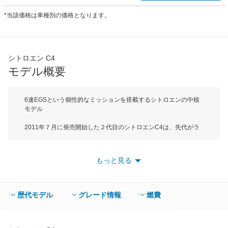
*当該価格は車種別の価格となります。
シトロエン C4
モデル概要
6速EGSという個性的なミッションを搭載するシトロエンの中核
モデル
2011年７月に発売開始した２代目のシトロエンC4は、先代がラ
インナップしたクーペと５ドアハッチバックの２モデルに対し、
５ドアハッチだけのラインナップとなった。フロントマスクに
は、シトロエンブランドのアイデンティティであるダブルシェブ
もっと見る
ロンをレイアウトして、個性を主張している、ボディサイズは全
長が4330mm、全高が1490mmでCセグメントに属する。先代に
比べて全長で＋35mm、全幅＋15mm、全高＋10mmと同じセグ
メントのクルマ同様にボディサイズは拡大したものの、最小回転
歴代モデル
グレード情報
燃費
半径は5.3mと取り回しは良くなっている。2013年５月にライン
ナップ変更を行い、エクスクルーシブの１グレードのみとなっ
た。エンジンは1.6L直4DOHC直噴ターボのみでミッションは6速