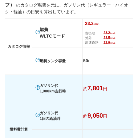
フ）
前輪サイズ
195/60R18
195/60R18
195/60
のカタログ燃費を元に、ガソリン代（レギュラー・ハイオ
ク・軽油）の目安を算出しています。
後輪サイズ
195/60R18
195/60R18
195/60
燃費
23.2
km/L
燃費
WLTC
23.2km/L
23.2km/L
23.2km/
23.2
市街地
km/L
WLTCモード
23.5
郊外
WLTC/市街地
23.2km/L
23.2km/L
23.2km/
km/L
高速道路
22.9
km/L
カタログ情報
WLTC/郊外
23.5km/L
23.5km/L
23.5km/
WLTC/高速道路
22.9km/L
22.9km/L
22.9km/
50
燃料タンク容量
L
JC08
-
-
-
1015
-
-
-
60km定地
-
-
-
ガソリン代
7,801
約
円
1,000km走行時
装備詳細を見る
装備詳細を見る
装備
装備オプション
ガソリン代
9,050
約
円
1回の給油時
燃料費計算