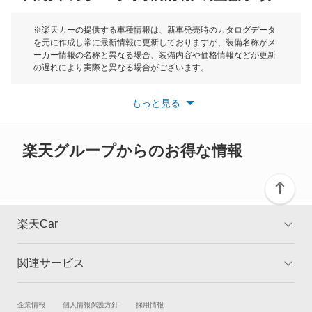
もっと見る
モーク
※楽天カーの提供する車種情報は、新車発売時のカタログデータ
を元に作成し常に最新情報に更新しておりますが、装備名称がメ
ーカー情報の名称と異なる場合、装備内容や価格情報などが更新
もっと見る
の遅れにより実際と異なる場合がございます。
※最新情報につきましては、各メーカーの情報をご確認くださ
い。
もっと見る
※また安全装備につきましては同名称の装備であっても動作範囲
や性能に違いがございますので、詳細情報は各メーカーの情報を
ご確認ください。
楽天グループからのお得な情報
楽天Car
関連サービス
TOP
よくある質問
キャンペーン一覧
試乗・商談
新車購入
企業情報
個人情報保護方針
採用情報