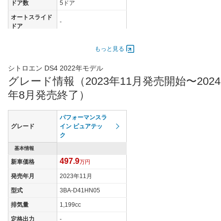
ドア数
5ドア
オートスライド
-
ドア
エンジン
もっと見る
最高出力
96.00 [130]/ 6,500
最高トルク
300 [30.6]/ 5,000
シトロエン DS4 2022年モデル
グレード情報（2023年11月発売開始〜2024
過給機
-
年8月発売終了）
タイヤ
タイヤサイズ
205/55R19
(前)
パフォーマンスラ
グレード
イン ピュアテッ
タイヤサイズ
ク
205/55R19
(後)
基本情報
燃費
497.9
新車価格
万円
WLTCモード
21.2km/L
発売年月
2023年11月
WLTCモード(市
16.8km/L
街地)
型式
3BA-D41HN05
WLTCモード(郊
排気量
1,199cc
21.2km/L
外)
定格出力
-