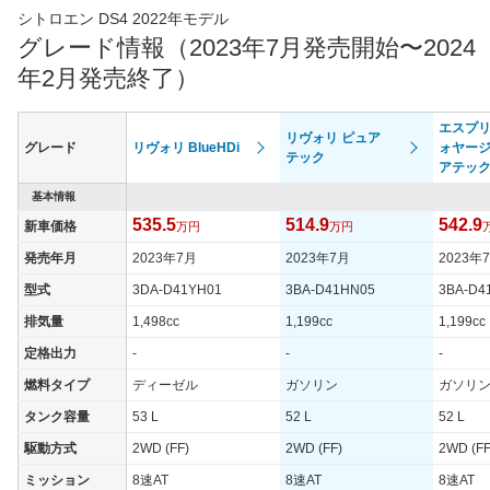
シトロエン DS4 2022年モデル
最高出力
96.00 [130]/ 5,500
グレード情報（2023年7月発売開始〜2024
最高トルク
230 [23.5]/ 1,750
年2月発売終了）
過給機
TB
タイヤ
エスプ
リヴォリ ピュア
タイヤサイズ
グレード
リヴォリ BlueHDi
ォヤージ
205/55R19
テック
(前)
アテッ
タイヤサイズ
基本情報
205/55R19
(後)
535.5
514.9
542.9
新車価格
万円
万円
燃費
発売年月
2023年7月
2023年7月
2023年
WLTCモード
17.7km/L
型式
3DA-D41YH01
3BA-D41HN05
3BA-D4
WLTCモード(市
14.5km/L
排気量
1,498cc
1,199cc
1,199cc
街地)
定格出力
-
-
-
WLTCモード(郊
17.3km/L
外)
燃料タイプ
ディーゼル
ガソリン
ガソリ
WLTCモード(高
タンク容量
53 L
52 L
52 L
19.9km/L
速道路)
駆動方式
2WD (FF)
2WD (FF)
2WD (FF
JC08モード
19.8km/L
ミッション
8速AT
8速AT
8速AT