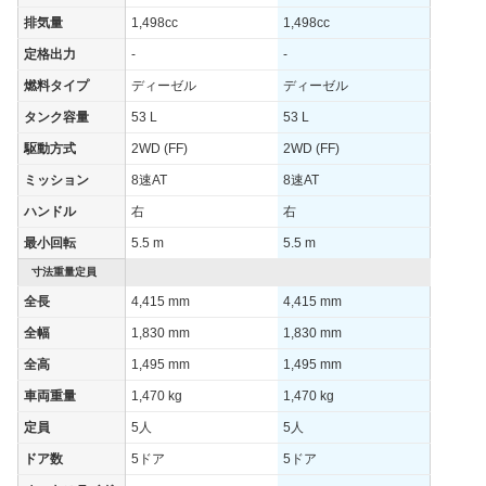
排気量
1,498cc
1,498cc
WLTCモード
21.2km/L
定格出力
-
-
WLTCモード(市
16.8km/L
街地)
燃料タイプ
ディーゼル
ディーゼル
WLTCモード(郊
タンク容量
53 L
53 L
21.2km/L
外)
駆動方式
2WD (FF)
2WD (FF)
WLTCモード(高
23.9km/L
ミッション
8速AT
8速AT
速道路)
ハンドル
右
右
JC08モード
22.6km/L
最小回転
5.5 m
5.5 m
1015モード
-
寸法重量定員
60km定地
-
全長
4,415 mm
4,415 mm
装備詳細を見る
装備オプション
全幅
1,830 mm
1,830 mm
全高
1,495 mm
1,495 mm
車両重量
1,470 kg
1,470 kg
定員
5人
5人
ドア数
5ドア
5ドア