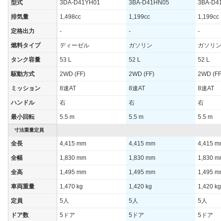
型式
3DA-D41YH01
3BA-D41HN05
3BA-D4
WLTCモード(市
16.8km/L
14.5km/L
14.5km/
排気量
1,498cc
1,199cc
1,199cc
街地)
定格出力
-
-
-
WLTCモード(郊
21.2km/L
17.3km/L
17.3km/
外)
燃料タイプ
ディーゼル
ガソリン
ガソリ
WLTCモード(高
タンク容量
53 L
52 L
52 L
23.9km/L
19.9km/L
19.9km/
速道路)
駆動方式
2WD (FF)
2WD (FF)
2WD (FF
JC08モード
22.6km/L
19.8km/L
19.8km/
ミッション
8速AT
8速AT
8速AT
1015モード
-
-
-
ハンドル
右
右
右
60km定地
-
-
-
最小回転
5.5 m
5.5 m
5.5 m
装備詳細を見る
装備詳細を見る
装備
装備オプション
寸法重量定員
全長
4,415 mm
4,415 mm
4,415 
全幅
1,830 mm
1,830 mm
1,830 
全高
1,495 mm
1,495 mm
1,495 
車両重量
1,470 kg
1,420 kg
1,420 kg
定員
5人
5人
5人
ドア数
5ドア
5ドア
5ドア