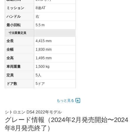
JC08モード
22.6km/L
19.8km/L
19.8km/
ミッション
8速AT
1015モード
-
-
-
ハンドル
右
60km定地
-
-
-
最小回転
5.5 m
装備詳細を見る
装備詳細を見る
装備
装備オプション
寸法重量定員
全長
4,415 mm
全幅
1,830 mm
全高
1,495 mm
車両重量
1,500 kg
定員
5人
ドア数
5ドア
オートスライド
-
ドア
もっと見る
エンジン
シトロエン DS4 2022年モデル
最高出力
96.00 [130]/ 5,500
グレード情報（2024年2月発売開始〜2024
最高トルク
300 [30.6]/ 3,500
年8月発売終了）
過給機
TB