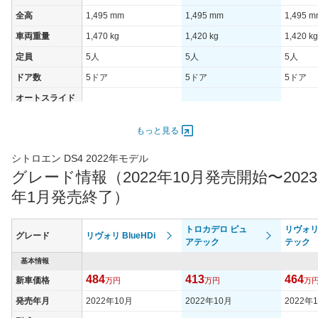
全高
1,495 mm
1,495 mm
1,495 
車両重量
1,470 kg
1,420 kg
1,420 kg
定員
5人
5人
5人
ドア数
5ドア
5ドア
5ドア
オートスライド
-
-
-
ドア
エンジン
もっと見る
最高出力
96.00 [130]/ 5,800
96.00 [130]/ 5,800
96.00 [1
シトロエン DS4 2022年モデル
最高トルク
300 [30.6]/ 5,000
230 [23.5]/ 5,000
230 [23.
グレード情報（2022年10月発売開始〜2023
過給機
TB
TB
TB
年1月発売終了）
タイヤ
タイヤサイズ
トロカデロ ピュ
リヴォリ
205/55R19
205/55R19
205/55
グレード
リヴォリ BlueHDi
(前)
アテック
テック
タイヤサイズ
基本情報
205/55R19
205/55R19
205/55
(後)
484
413
464
新車価格
万円
万円
万
燃費
発売年月
2022年10月
2022年10月
2022年
WLTCモード
21.2km/L
17.7km/L
17.7km/