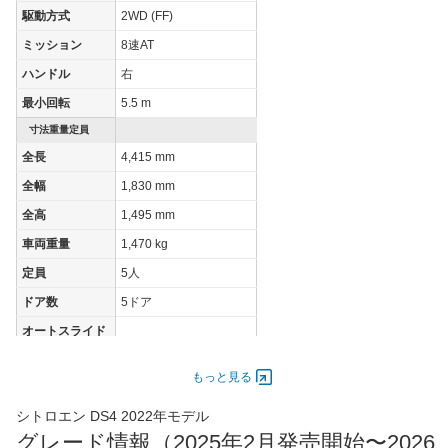
駆動方式
2WD (FF)
JC08モード
22.6km/L
22.6km/L
ミッション
8速AT
1015モード
-
-
ハンドル
右
60km定地
-
-
最小回転
5.5 m
装備詳細を見る
装備詳細を見る
装備オプション
寸法重量定員
全長
4,415 mm
全幅
1,830 mm
全高
1,495 mm
車両重量
1,470 kg
定員
5人
ドア数
5ドア
オートスライド
-
ドア
エンジン
もっと見る
最高出力
96.00 [130]/ 3,750
シトロエン DS4 2022年モデル
最高トルク
300 [30.6]/ 1,750
グレード情報（2025年2月発売開始〜2026