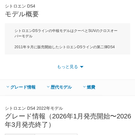
シトロエン DS4
*当該価格は車種別の価格となります。
モデル概要
シトロエンDSラインの中核モデルはクーペとSUVのクロスオー
バーモデル
2011年９月に販売開始したシトロエンDSラインの第二弾DS4
は、クーペのような美しいボディラインと高いアイポイントが特
徴のSUVをクロスオーバーさせた４ドアクーペだ。ボディサイズ
は全長が4275mm、全高は1535mmでＣセグメントに属する。ベ
もっと見る
ースのC4に比べて全長は－55mm、全幅は＋20mm、全高＋
45mmとワイド＆ハイの特徴的なボディサイズだ。スタイリング
へのこだわりはリアのドアハンドルをリアサイドウィンドウに配
置したり、リアウィンドウははめ殺しで開閉しないなどハンパじ
グレード情報
歴代モデル
燃費
ゃない。エンジンは1.6L直4DOHC直噴ターボの１種類でミッシ
ョンは6MT、2ペダルマニュアルの6速EGSに加えて2012年９月
に6速ATが追加された。最高出力は6MT車が200馬力、6EGS/6AT
は162馬力とミッションによって最高出力が異なる。JC08モード
シトロエン DS4 2022年モデル
燃費は6MT車が12.9km/L、6EGSが11.7km/L、6ATが11.3km/L。
グレード情報（2026年1月発売開始〜2026
グレードはMT車のスポーツシックとEGS/ATのシックの２タイ
年3月発売終了）
プ。売れ筋はバイエルン産の最高級牛革を素材としたクラブレザ
ーをオプションで選べるシックの6AT車。新車価格は309万円か
ら。