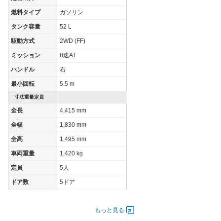
WLTCモード(高
23.9km/L
燃料タイプ
ガソリン
速道路)
タンク容量
52 L
JC08モード
22.6km/L
駆動方式
2WD (FF)
1015モード
-
ミッション
8速AT
60km定地
-
ハンドル
右
装備詳細を見る
装備オプション
最小回転
5.5 m
寸法重量定員
全長
4,415 mm
全幅
1,830 mm
全高
1,495 mm
車両重量
1,420 kg
定員
5人
ドア数
5ドア
オートスライド
-
ドア
もっと見る
エンジン