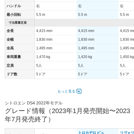
1015モード
-
ハンドル
右
右
右
60km定地
-
最小回転
5.5 m
5.5 m
5.5 m
装備詳細を見る
装備オプション
寸法重量定員
全長
4,415 mm
4,415 mm
4,415 
全幅
1,830 mm
1,830 mm
1,830 
全高
1,495 mm
1,495 mm
1,495 
車両重量
1,470 kg
1,420 kg
1,450 kg
定員
5人
5人
5人
ドア数
5ドア
5ドア
5ドア
オートスライド
-
-
-
ドア
もっと見る
エンジン
シトロエン DS4 2022年モデル
最高出力
96.00 [130]/ 3,750
96.00 [130]/ 3,750
96.00 [1
グレード情報（2023年1月発売開始〜2023
最高トルク
300 [30.6]/ 1,750
230 [23.5]/ 1,750
230 [23.
年7月発売終了）
過給機
TB
TB
TB
タイヤ
トロカデロ ピュ
リヴォリ