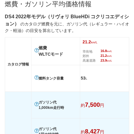
燃費・ガソリン平均価格情報
DS4 2022年モデル（リヴォリ BlueHDi コクリコエディシ
ョン）
のカタログ燃費を元に、ガソリン代（レギュラー・ハイオ
ク・軽油）の目安を算出しています。
21.2
km/L
燃費
16.8
市街地
km/L
WLTCモード
21.2
郊外
km/L
高速道路
23.9
km/L
カタログ情報
53
燃料タンク容量
L
ガソリン代
7,500
約
円
1,000km走行時
ガソリン代
8,427
約
円