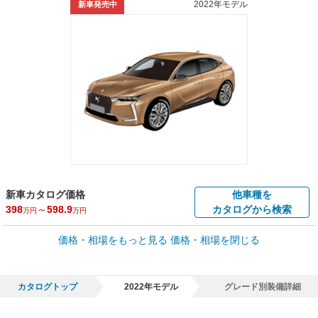
2022年モデル
新車発売中
新車カタログ価格
他車種を
398
～
598.9
カタログから検索
万円
万円
車買取価格 *
価格・相場をもっと見る
価格・相場を閉じる
車買取相場
1.1
～
360.8
万円
万円
シミュレーション
2013年式/20万km
～
2023年式/5千km
カタログトップ
2022年モデル
グレード別装備詳細
全国平均の車検価格 *
楽天Car車検で
65,050
店舗を検索
円