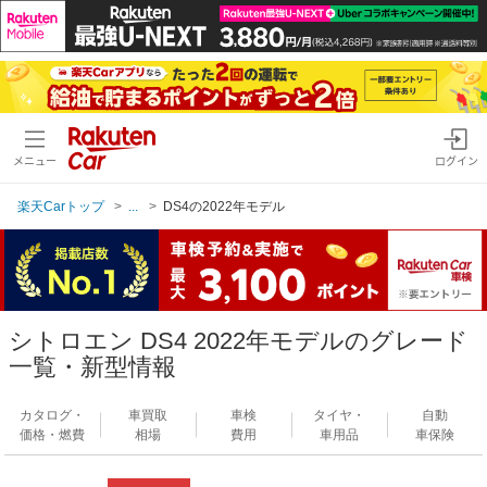
メニュー
ログイン
楽天Carトップ
...
DS4の2022年モデル
シトロエン DS4 2022年モデルのグレード
一覧・新型情報
カタログ・
車買取
車検
タイヤ・
自動
価格・燃費
相場
費用
車用品
車保険