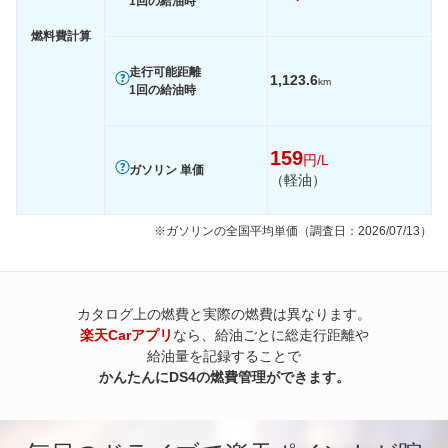
1回の給油時
燃料費計算
走行可能距離
1,123.6
km
1回の給油時
159
円/L
ガソリン 単価
（軽油）
※ガソリンの全国平均単価（調査日：2026/07/13）
カタログ上の燃費と実際の燃費は異なります。
楽天Carアプリ
なら、給油ごとに総走行距離や
給油量を記録することで
かんたんにDS4の燃費管理ができます。