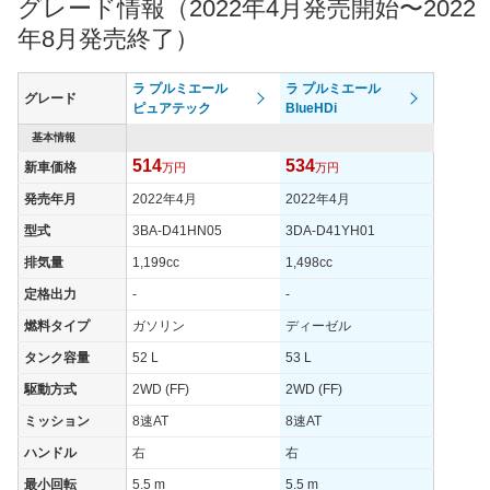
グレード情報（2022年4月発売開始〜2022
過給機
TB
TB
TB
年8月発売終了）
タイヤ
タイヤサイズ
ラ プルミエール
ラ プルミエール
205/55R19
205/55R19
205/55
グレード
(前)
ピュアテック
BlueHDi
タイヤサイズ
基本情報
205/55R19
205/55R19
205/55
(後)
514
534
新車価格
万円
万円
燃費
発売年月
2022年4月
2022年4月
WLTCモード
21.2km/L
17.7km/L
17.7km/
型式
3BA-D41HN05
3DA-D41YH01
WLTCモード(市
16.8km/L
14.5km/L
14.5km/
排気量
1,199cc
1,498cc
街地)
定格出力
-
-
WLTCモード(郊
21.2km/L
17.3km/L
17.3km/
外)
燃料タイプ
ガソリン
ディーゼル
WLTCモード(高
タンク容量
52 L
53 L
23.9km/L
19.9km/L
19.9km/
速道路)
駆動方式
2WD (FF)
2WD (FF)
JC08モード
22.6km/L
19.8km/L
19.8km/
ミッション
8速AT
8速AT
1015モード
-
-
-
ハンドル
右
右
60km定地
-
-
-
最小回転
5.5 m
5.5 m