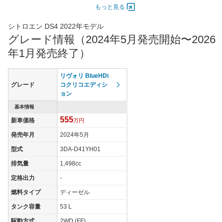
ドア
もっと見る
エンジン
シトロエン DS4 2022年モデル
最高出力
96.00 [130]/ 5,250
96.00 [130]/ 5,250
96.00 [1
グレード情報（2024年5月発売開始〜2026
最高トルク
300 [30.6]/ 2,250
230 [23.5]/ 2,250
230 [23.
年1月発売終了）
過給機
-
TB
TB
タイヤ
リヴォリ BlueHDi
タイヤサイズ
グレード
コクリコエディシ
205/55R19
205/55R19
205/55
(前)
ョン
タイヤサイズ
基本情報
205/55R19
205/55R19
205/55
(後)
555
新車価格
万円
燃費
発売年月
2024年5月
WLTCモード
21.2km/L
17.7km/L
17.7km/
型式
3DA-D41YH01
WLTCモード(市
16.8km/L
14.5km/L
14.5km/
排気量
1,498cc
街地)
定格出力
-
WLTCモード(郊
21.2km/L
17.3km/L
17.3km/
外)
燃料タイプ
ディーゼル
WLTCモード(高
タンク容量
53 L
23.9km/L
19.9km/L
19.9km/
速道路)
駆動方式
2WD (FF)