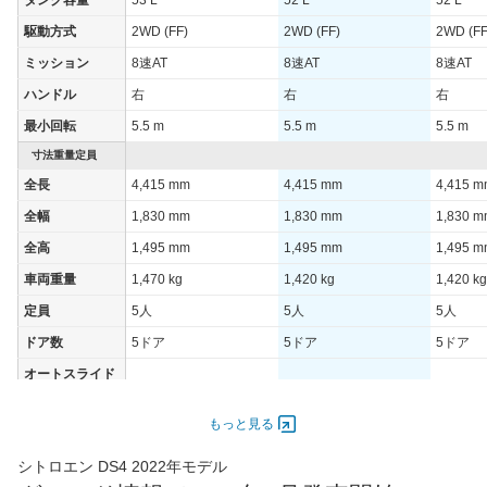
23.9km/L
19.9km/L
19.9km/
速道路)
駆動方式
2WD (FF)
2WD (FF)
2WD (FF
JC08モード
22.6km/L
19.8km/L
19.8km/
ミッション
8速AT
8速AT
8速AT
1015モード
-
-
-
ハンドル
右
右
右
60km定地
-
-
-
最小回転
5.5 m
5.5 m
5.5 m
装備詳細を見る
装備詳細を見る
装備
装備オプション
寸法重量定員
全長
4,415 mm
4,415 mm
4,415 
全幅
1,830 mm
1,830 mm
1,830 
全高
1,495 mm
1,495 mm
1,495 
車両重量
1,470 kg
1,420 kg
1,420 kg
定員
5人
5人
5人
ドア数
5ドア
5ドア
5ドア
オートスライド
-
-
-
ドア
エンジン
もっと見る
最高出力
96.00 [130]/ -
96.00 [130]/ -
96.00 [13
シトロエン DS4 2022年モデル
最高トルク
300 [30.6]/ -
230 [23.5]/ -
230 [23.5