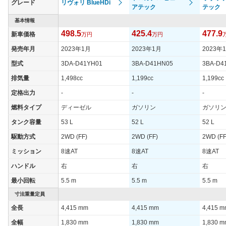
グレード
リヴォリ BlueHDi
タイヤサイズ
アテック
テック
205/55R19
205/55R19
205/55
(前)
基本情報
タイヤサイズ
498.5
425.4
477.9
新車価格
205/55R19
万円
205/55R19
万円
205/55
(後)
発売年月
2023年1月
2023年1月
2023年
燃費
型式
3DA-D41YH01
3BA-D41HN05
3BA-D4
WLTCモード
21.2km/L
17.7km/L
17.7km/
排気量
1,498cc
1,199cc
1,199cc
WLTCモード(市
16.8km/L
14.5km/L
14.5km/
街地)
定格出力
-
-
-
WLTCモード(郊
燃料タイプ
ディーゼル
ガソリン
ガソリ
21.2km/L
17.3km/L
17.3km/
外)
タンク容量
53 L
52 L
52 L
WLTCモード(高
23.9km/L
19.9km/L
19.9km/
駆動方式
2WD (FF)
2WD (FF)
2WD (FF
速道路)
ミッション
8速AT
8速AT
8速AT
JC08モード
22.6km/L
19.8km/L
19.8km/
ハンドル
右
右
右
1015モード
-
-
-
最小回転
5.5 m
5.5 m
5.5 m
60km定地
-
-
-
寸法重量定員
装備詳細を見る
装備詳細を見る
装備
装備オプション
全長
4,415 mm
4,415 mm
4,415 
全幅
1,830 mm
1,830 mm
1,830 