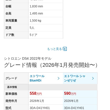
全幅
1,830 mm
全高
1,495 mm
車両重量
1,500 kg
定員
5人
ドア数
5ドア
オートスライド
-
ドア
もっと見る
エンジン
シトロエン DS4 2022年モデル
最高出力
96.00 [130]/ 5,500
グレード情報（2026年1月発売開始〜）
最高トルク
300 [30.6]/ 1,750
過給機
TB
エトワール
エトワール シャ
グレード
BlueHDi
ンゼリゼ
タイヤ
タイヤサイズ
基本情報
205/55R19
(前)
558
590
新車価格
万円
万円
タイヤサイズ
発売年月
205/55R19
2026年1月
2026年1月
(後)
型式
3DA-D41YH01
3DA-D41YH01
燃費