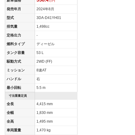
新車価格
205/55R19
万円
(後)
発売年月
2024年8月
燃費
型式
3DA-D41YH01
WLTCモード
21.2km/L
排気量
1,498cc
WLTCモード(市
16.8km/L
街地)
定格出力
-
WLTCモード(郊
燃料タイプ
ディーゼル
21.2km/L
外)
タンク容量
53 L
WLTCモード(高
23.9km/L
駆動方式
2WD (FF)
速道路)
ミッション
8速AT
JC08モード
22.6km/L
ハンドル
右
1015モード
-
最小回転
5.5 m
60km定地
-
寸法重量定員
装備詳細を見る
装備オプション
全長
4,415 mm
全幅
1,830 mm
全高
1,495 mm
車両重量
1,470 kg