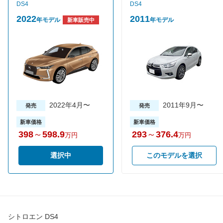
タイヤサイズ
DS4
DS4
205/55R19
205/55R19
(後)
2022
2011
年モデル
年モデル
新車販売中
燃費
WLTCモード
17.7km/L
21.2km/L
WLTCモード(市
14.5km/L
16.8km/L
街地)
WLTCモード(郊
17.3km/L
21.2km/L
外)
WLTCモード(高
2022年4月〜
19.9km/L
23.9km/L
2011年9月〜
発売
発売
速道路)
新車価格
新車価格
JC08モード
19.8km/L
22.6km/L
398
～
598.9
293
～
376.4
万円
万円
1015モード
-
-
60km定地
-
-
選択中
このモデルを選択
装備詳細を見る
装備詳細を見る
装備オプション
シトロエン DS4