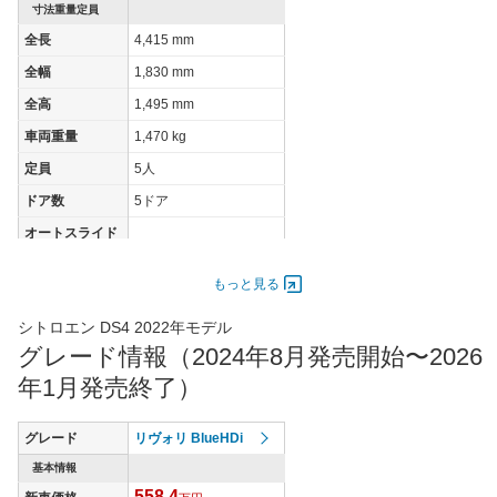
装備詳細を見る
装備オプション
寸法重量定員
全長
4,415 mm
全幅
1,830 mm
全高
1,495 mm
車両重量
1,470 kg
定員
5人
ドア数
5ドア
オートスライド
-
ドア
エンジン
もっと見る
最高出力
96.00 [130]/ 3,750
シトロエン DS4 2022年モデル
最高トルク
300 [30.6]/ 1,750
グレード情報（2024年8月発売開始〜2026
過給機
TB
年1月発売終了）
タイヤ
タイヤサイズ
グレード
リヴォリ BlueHDi
205/55R19
(前)
基本情報
タイヤサイズ
558.4