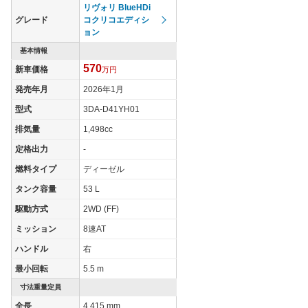
リヴォリ BlueHDi
グレード
コクリコエディシ
ョン
基本情報
570
新車価格
万円
発売年月
2026年1月
型式
3DA-D41YH01
排気量
1,498cc
定格出力
-
燃料タイプ
ディーゼル
タンク容量
53 L
駆動方式
2WD (FF)
ミッション
8速AT
ハンドル
右
最小回転
5.5 m
寸法重量定員
全長
4,415 mm