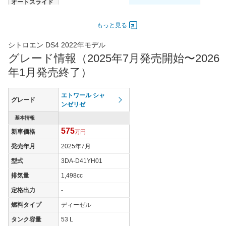
オートスライド
-
-
ドア
エンジン
もっと見る
最高出力
96.00 [130]/ 5,500
96.00 [130]/ 5,500
シトロエン DS4 2022年モデル
最高トルク
300 [30.6]/ 1,750
300 [30.6]/ 1,750
グレード情報（2025年7月発売開始〜2026
過給機
TB
TB
年1月発売終了）
タイヤ
タイヤサイズ
エトワール シャ
205/55R19
205/55R19
グレード
(前)
ンゼリゼ
タイヤサイズ
基本情報
205/55R19
205/55R19
(後)
575
新車価格
万円
燃費
発売年月
2025年7月
WLTCモード
21.2km/L
21.2km/L
型式
3DA-D41YH01
WLTCモード(市
16.8km/L
16.8km/L
排気量
1,498cc
街地)
定格出力
-
WLTCモード(郊
21.2km/L
21.2km/L
外)
燃料タイプ
ディーゼル
WLTCモード(高
タンク容量
53 L
23.9km/L
23.9km/L
速道路)