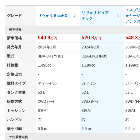
タイヤ
エスプ
リヴォリ ピュア
タイヤサイズ
グレード
リヴォリ BlueHDi
ォヤージ
205/55R19
テック
(前)
アテッ
タイヤサイズ
基本情報
205/55R19
(後)
540.9
520.3
548.3
新車価格
万円
万円
燃費
発売年月
2024年2月
2024年2月
2024年
WLTCモード
21.2km/L
型式
3DA-D41YH01
3BA-D41HN05
3BA-D4
WLTCモード(市
16.8km/L
排気量
1,498cc
1,199cc
1,199cc
街地)
定格出力
-
-
-
WLTCモード(郊
21.2km/L
外)
燃料タイプ
ディーゼル
ガソリン
ガソリ
WLTCモード(高
タンク容量
53 L
52 L
52 L
23.9km/L
速道路)
駆動方式
2WD (FF)
2WD (FF)
2WD (FF
JC08モード
22.6km/L
ミッション
8速AT
8速AT
8速AT
1015モード
-
ハンドル
右
右
右
60km定地
-
最小回転
5.5 m
5.5 m
5.5 m
装備詳細を見る
装備オプション
寸法重量定員