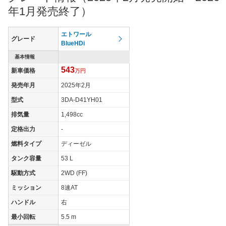
過給機
TB
年1月発売終了）
タイヤ
タイヤサイズ
エトワール
205/55R19
グレード
(前)
BlueHDi
タイヤサイズ
基本情報
205/55R19
(後)
543
新車価格
万円
燃費
発売年月
2025年2月
WLTCモード
21.2km/L
型式
3DA-D41YH01
WLTCモード(市
16.8km/L
排気量
1,498cc
街地)
定格出力
-
WLTCモード(郊
21.2km/L
外)
燃料タイプ
ディーゼル
WLTCモード(高
タンク容量
53 L
23.9km/L
速道路)
駆動方式
2WD (FF)
JC08モード
22.6km/L
ミッション
8速AT
1015モード
-
ハンドル
右
60km定地
-
最小回転
5.5 m