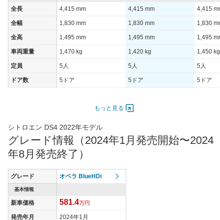
全長
4,415 mm
4,415 mm
4,415 
全幅
1,830 mm
1,830 mm
1,830 
全高
1,495 mm
1,495 mm
1,495 
車両重量
1,470 kg
1,420 kg
1,450 kg
定員
5人
5人
5人
ドア数
5ドア
5ドア
5ドア
オートスライド
-
-
-
ドア
もっと見る
エンジン
シトロエン DS4 2022年モデル
最高出力
96.00 [130]/ 5,250
96.00 [130]/ 5,250
96.00 [1
グレード情報（2024年1月発売開始〜2024
最高トルク
300 [30.6]/ 2,250
230 [23.5]/ 2,250
230 [23.
年8月発売終了）
過給機
TB
TB
TB
タイヤ
グレード
オペラ BlueHDi
タイヤサイズ
205/55R19
205/55R19
205/55
基本情報
(前)
581.4
新車価格
万円
タイヤサイズ
205/55R19
205/55R19
205/55
(後)
発売年月
2024年1月