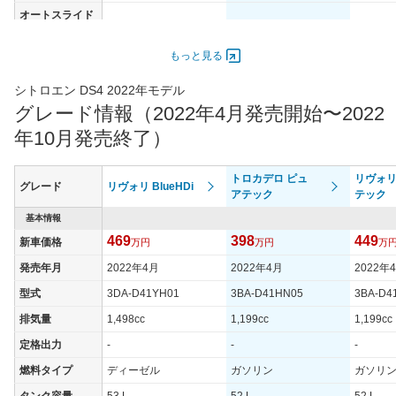
オートスライド
-
-
-
ドア
エンジン
もっと見る
最高出力
96.00 [130]/ 6,400
96.00 [130]/ 6,400
96.00 [1
シトロエン DS4 2022年モデル
最高トルク
300 [30.6]/ 4,500
230 [23.5]/ 4,500
230 [23.
グレード情報（2022年4月発売開始〜2022
過給機
TB
TB
TB
年10月発売終了）
タイヤ
タイヤサイズ
トロカデロ ピュ
リヴォリ
205/55R19
205/55R19
205/55
グレード
リヴォリ BlueHDi
(前)
アテック
テック
タイヤサイズ
基本情報
205/55R19
205/55R19
205/55
(後)
469
398
449
新車価格
万円
万円
万
燃費
発売年月
2022年4月
2022年4月
2022年
WLTCモード
21.2km/L
17.7km/L
17.7km/
型式
3DA-D41YH01
3BA-D41HN05
3BA-D4
WLTCモード(市
16.8km/L
14.5km/L
14.5km/
排気量
1,498cc
1,199cc
1,199cc
街地)
定格出力
-
-
-
WLTCモード(郊
21.2km/L
17.3km/L
17.3km/
外)
燃料タイプ
ディーゼル
ガソリン
ガソリ
WLTCモード(高
タンク容量
53 L
52 L
52 L