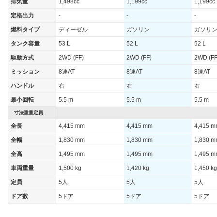
WLTCモード(郊
排気量
1,498cc
1,199cc
1,199cc
21.2km/L
外)
定格出力
-
-
-
WLTCモード(高
23.9km/L
燃料タイプ
ディーゼル
ガソリン
ガソリ
速道路)
タンク容量
53 L
52 L
52 L
JC08モード
22.6km/L
駆動方式
2WD (FF)
2WD (FF)
2WD (FF
1015モード
-
ミッション
8速AT
8速AT
8速AT
60km定地
-
ハンドル
右
右
右
装備詳細を見る
装備オプション
最小回転
5.5 m
5.5 m
5.5 m
寸法重量定員
全長
4,415 mm
4,415 mm
4,415 
全幅
1,830 mm
1,830 mm
1,830 
全高
1,495 mm
1,495 mm
1,495 
車両重量
1,500 kg
1,420 kg
1,450 kg
定員
5人
5人
5人
ドア数
5ドア
5ドア
5ドア
オートスライド
-
-
-