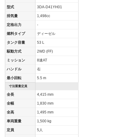
燃費
型式
3DA-D41YH01
WLTCモード
21.2km/L
17.7km/L
17.7km/
排気量
1,498cc
WLTCモード(市
定格出力
-
16.8km/L
14.5km/L
14.5km/
街地)
燃料タイプ
ディーゼル
WLTCモード(郊
21.2km/L
17.3km/L
17.3km/
タンク容量
53 L
外)
駆動方式
2WD (FF)
WLTCモード(高
23.9km/L
19.9km/L
19.9km/
速道路)
ミッション
8速AT
JC08モード
22.6km/L
19.8km/L
19.8km/
ハンドル
右
1015モード
-
-
-
最小回転
5.5 m
60km定地
-
-
-
寸法重量定員
全長
4,415 mm
装備詳細を見る
装備詳細を見る
装備
装備オプション
全幅
1,830 mm
全高
1,495 mm
車両重量
1,500 kg
定員
5人