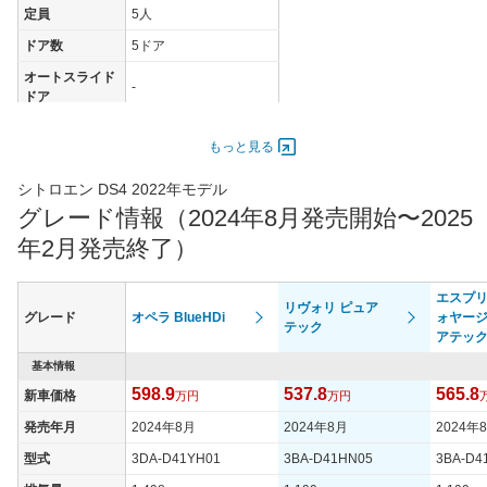
定員
5人
ドア数
5ドア
オートスライド
-
ドア
エンジン
もっと見る
最高出力
96.00 [130]/ 5,250
最高トルク
300 [30.6]/ 2,250
シトロエン DS4 2022年モデル
グレード情報（2024年8月発売開始〜2025
過給機
TB
年2月発売終了）
タイヤ
タイヤサイズ
205/55R19
(前)
エスプ
リヴォリ ピュア
グレード
オペラ BlueHDi
ォヤージ
テック
タイヤサイズ
アテッ
205/55R19
(後)
基本情報
燃費
598.9
537.8
565.8
新車価格
万円
万円
WLTCモード
21.2km/L
発売年月
2024年8月
2024年8月
2024年
WLTCモード(市
16.8km/L
街地)
型式
3DA-D41YH01
3BA-D41HN05
3BA-D4