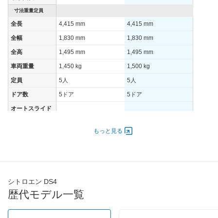
装備詳細を見る
装備詳細を見る
装備
装備オプション
寸法重量定員
全長
4,415 mm
4,415 mm
全幅
1,830 mm
1,830 mm
全高
1,495 mm
1,495 mm
車両重量
1,450 kg
1,500 kg
定員
5人
5人
ドア数
5ドア
5ドア
オートスライド
-
-
ドア
エンジン
もっと見る
最高出力
96.00 [130]/ -
96.00 [130]/ -
最高トルク
230 [23.5]/ -
300 [30.6]/ -
過給機
-
-
シトロエン DS4
タイヤ
歴代モデル一覧
タイヤサイズ
205/55R19
205/55R19
(前)