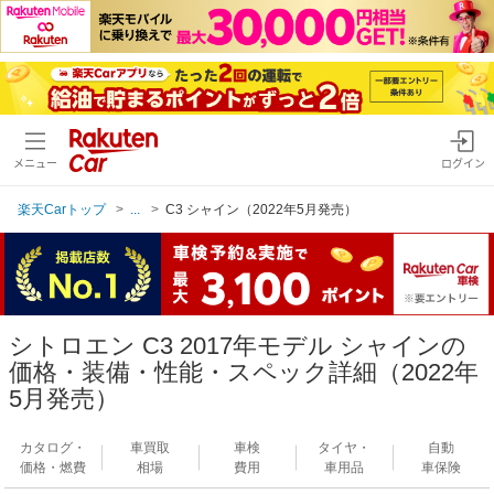
メニュー
ログイン
楽天Carトップ
...
C3 シャイン（2022年5月発売）
シトロエン C3 2017年モデル シャインの
価格・装備・性能・スペック詳細（2022年
5月発売）
カタログ・
車買取
車検
タイヤ・
自動
価格・燃費
相場
費用
車用品
車保険