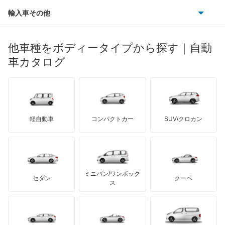
ダイハツ
ボルボ
N°4
ポルシェ
ヒョンデ
ポンティアック
輸入車その他
ランドローバー
マセラティ
ブガッティ
光岡自動車
N°8
メルセデス・ベンツ
デーウ
もっと見る
マーキュリー
BYD
ロータス
ランチア
他車種をボディータイプから探す｜自動
日産ディーゼル
もっと見る
XM
マイバッハ
キア
リンカーン
プロトン
車カタログ
ローバー
ランボルギーニ
日野自動車
XM ブレーク
ブラバス
サンヨン
デロリアン
TD
ロールスロイス
デトマソ
三菱ふそう
ZX
ミニ
ADモータース
サリーン
ドンカーブート
ジネッタ
アバルト
軽自動車
コンパクトカー
SUV/クロカン
UDトラックス
ZX ブレーク
アルテガ
プリムス
バーキン
もっと見る
ケータハム
イノチェンティ
レクサス
エグザンティア
テスラ
セアト
もっと見る
カーボディーズ
もっと見る
アキュラ
エグザンティア ブレーク
ミニバン/ワンボック
ジープ
KTM
セダン
クーペ
モーガン
ス
クサラ
もっと見る
ダッジ
アルテガ
バンデンプラス
クサラ ブレーク