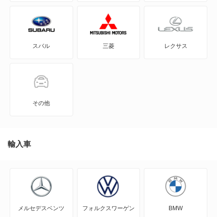
C4 カクタス
C4 ピカソ
スバル
三菱
レクサス
C5
C5 X
C5 X PHEV
その他
C5 エアクロス SUV
C5 エアクロス SUV PHEV
輸入車
C5 ツアラー
C5 ブレーク
メルセデスベンツ
フォルクスワーゲン
BMW
C6