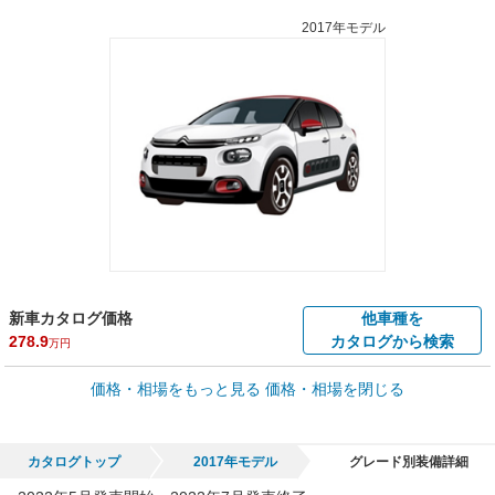
2017年モデル
新車カタログ価格
他車種を
278.9
カタログから検索
万円
車買取価格 *
価格・相場をもっと見る
価格・相場を閉じる
車買取相場
0.3
～
170.3
万円
万円
シミュレーション
2008年式/20万km
～
2023年式/5千km
カタログトップ
2017年モデル
グレード別装備詳細
全国平均の車検価格 *
楽天Car車検で