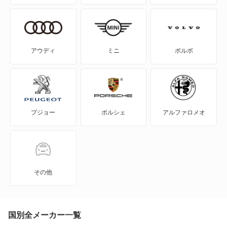
CX
DS
アウディ
ミニ
ボルボ
DS3
DS3 カブリオ
プジョー
ポルシェ
アルファロメオ
DS3 クロスバック
DS3 クロスバック E-テンス
DS4
その他
DS4 E-テンス
DS5
国別全メーカー一覧