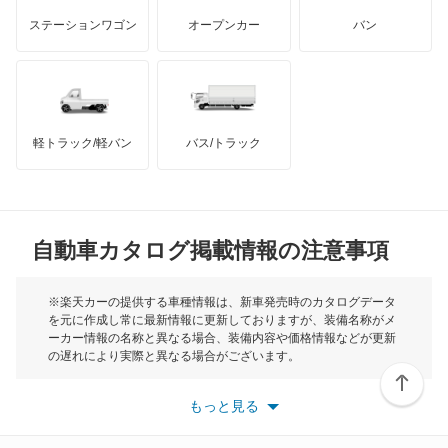
GMC
マクラーレン
もっと見る
ステーションワゴン
オープンカー
バン
グランド C4 スペースツアラー
ハマー
オースチン
グランド C4 ピカソ
インフィニティ
モーリス
サクソ
軽トラック/軽バン
バス/トラック
トライアンフ
もっと見る
シャンソン
MG
ベルランゴ
自動車カタログ掲載情報の注意事項
ミニ
もっと見る
モーク
※楽天カーの提供する車種情報は、新車発売時のカタログデータ
を元に作成し常に最新情報に更新しておりますが、装備名称がメ
ーカー情報の名称と異なる場合、装備内容や価格情報などが更新
もっと見る
の遅れにより実際と異なる場合がございます。
※最新情報につきましては、各メーカーの情報をご確認くださ
い。
もっと見る
※また安全装備につきましては同名称の装備であっても動作範囲
や性能に違いがございますので、詳細情報は各メーカーの情報を
ご確認ください。