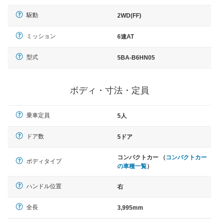
駆動
2WD(FF)
ミッション
6速AT
型式
5BA-B6HN05
ボディ・寸法・定員
乗車定員
5人
ドア数
5ドア
コンパクトカー （
コンパクトカー
ボディタイプ
の車種一覧
）
ハンドル位置
右
全長
3,995mm