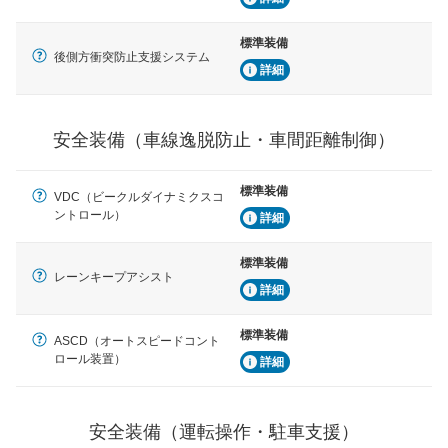
ブ・クルーズ・コントロールなどが装備されています。
標準装備
運転・駐車支援
後側方衝突防止支援システム
詳細
駐車をスムーズに行うためにインテリジェンスパーキン
グ・アシストやサイドブラインドモニターなどが装備さ
れています。
安全装備（車線逸脱防止・車間距離制御）
衝撃軽減
万が一車体が衝撃を受けたときに、運転者・同乗者を守
るSRSエアバッグシステム、プリテンショナーシートベ
標準装備
ルトなどが装備されています。
VDC（ビークルダイナミクスコ
ントロール）
詳細
標準装備
レーンキープアシスト
詳細
標準装備
ASCD（オートスピードコント
ロール装置）
詳細
安全装備（運転操作・駐車支援）