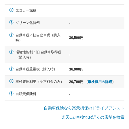
軽自動車
エコカー減税
-
N-BOX、ワゴンR、タント、アル
ト など
グリーン化特例
-
自動車税／軽自動車税（購入
30,500円
時）
中型車
環境性能割：旧 自動車取得税
ノア、セレナ、プリウス、カロー
-
（購入時）
ラ、ステップワゴン など
自動車税重量税（購入時）
36,900円
車検費用相場（基本料金のみ）
20,700円 （
車検費用の詳細
）
大型車
クラウン、アルファード、フォレ
自賠責保険料
-
スター、ハイエースワゴン、デリ
カD:5 など
自動車保険なら楽天損保のドライブアシスト
楽天Car車検でお近くの店舗を検索