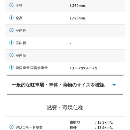
全幅
1,750mm
全高
1,495mm
室内長
-
室内幅
-
室内高
-
車両重量/車両総重量
1,160kg/1,435kg
一般的な駐車場・車体・荷物のサイズを確認
一般的に塗料などによる駐車場ライン施工の際には、1台
当たりのスペースと駐車に必要な車路幅が、幅 2,500mm
燃費・環境仕様
× 長さ 5,000mm 車路幅 5,000mmというサイズが標準値
（最低値）とされる事が多いようです。
市街地
:
13.3km/L
WLTCモード燃費
郊外
:
17.5km/L