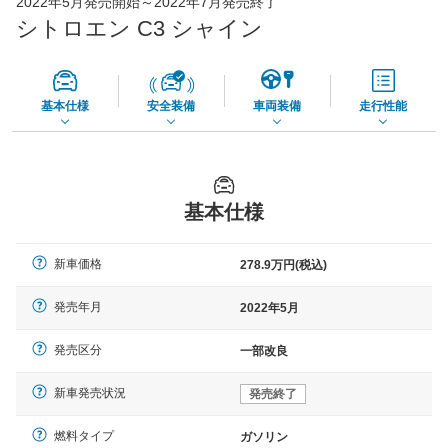
2022年5月発売開始～2022年7月発売終了
65,050
店舗を検索
円
シトロエン C3 シャイン
*当該価格は車種別の価格となります。
基本仕様
安全装備
車両装備
走行性能
基本仕様
新車価格
278.9万円(税込)
発売年月
2022年5月
発売区分
一部改良
新車発売状況
発売終了
燃料タイプ
ガソリン