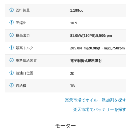
総排気量
1,199cc
圧縮比
10.5
最高出力
81.0kW[110PS]/5,500rpm
最高トルク
205.0N･m[20.9kgf・m]/1,750rpm
燃料供給装置
電子制御式燃料噴射
給油口位置
左
過給機
TB
楽天市場でオイル・添加剤を探す
楽天市場でバッテリーを探す
モーター