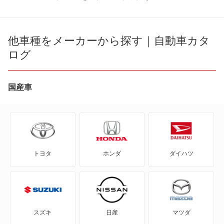
2CV6
AX
他車種をメーカーから探す｜自動車カタ
ログ
BX
BX ブレーク
国産車
C1
C2
トヨタ
ホンダ
ダイハツ
C3 エアクロス SUV
C3 プルリエル
C4
スズキ
日産
マツダ