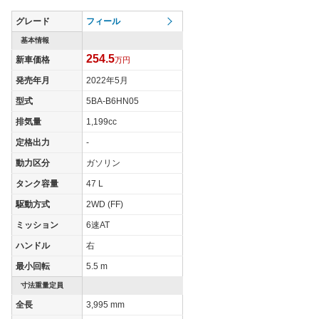
グレード
フィール
基本情報
254.5
新車価格
万円
発売年月
2022年5月
型式
5BA-B6HN05
排気量
1,199cc
定格出力
-
動力区分
ガソリン
タンク容量
47 L
駆動方式
2WD (FF)
ミッション
6速AT
ハンドル
右
最小回転
5.5 m
寸法重量定員
全長
3,995 mm