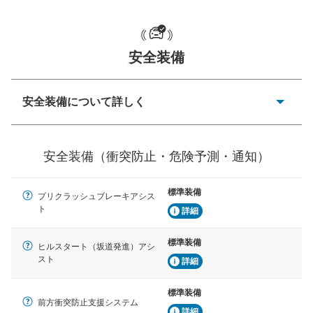
一般的な荷物のサイズの目安
安全装備
安全装備について詳しく
衝突防止
前走車や歩行者との衝突を回避するプリクラッシュブレ
安全装備（衝突防止・危険予測・通知）
ーキアシスト、ABSなどが装備されています。
危険予測・通知
標準装備
プリクラッシュブレーキアシス
見えにくい場所に潜む危険を予測・通知するためのシス
ト
テムなどが装備されています。
詳細
車線逸脱防止
標準装備
ヒルスタート（坂道発進）アシ
車線のはみだしやふらつきを防止するためにレーンキー
スト
詳細
プアシストなどが装備されています
標準装備
車間距離制御
前方衝突防止支援システム
安全な車間距離を保ちながら前車を追従するアダプティ
詳細