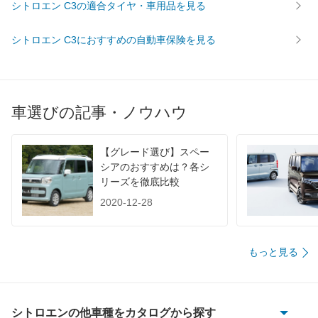
WLTC/市街地
13.3km/L
シトロエン C3の適合タイヤ・車用品を見る
WLTC/郊外
17.5km/L
シトロエン C3におすすめの自動車保険を見る
WLTC/高速道路
19.5km/L
JC08
21km/L
1015
-
60km定地
-
車選びの記事・ノウハウ
装備詳細を見る
装備オプション
【グレード選び】スペー
シアのおすすめは？各シ
リーズを徹底比較
2020-12-28
もっと見る
シトロエンの他車種をカタログから探す