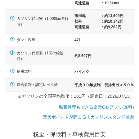
高速道路
:
19.5km/L
市街地
:
約13,609円
ガソリン代目安（1,000km走行
郊外
:
約10,342円
時）
高速道路
:
約9,282円
タンク容量
47L
ガソリン代目安（1回の給油
約8,507円
時）
使用燃料
ハイオク
適合規制・認定レベル値
平成３０年規制 低排出ガス５０％
※ガソリンの全国平均単価：181円（調査日：2026/07/13）
燃費管理もできる楽天Carアプリ(無料)
楽天ポイントが貯まる！ガソリンスタンド検索
一般的な車体のサイズの目安
税金・保険料・車検費用目安