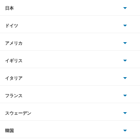
DS7
日本
トヨタ
DS7 E-テンス 4×4
ドイツ
日産
DS7 PHEV
AMG
アメリカ
ホンダ
DS7 クロスバック
BMW
キャデラック
イギリス
三菱
DS7 クロスバック E-テンス4×4
BMWアルピナ
クライスラー
TVR
イタリア
マツダ
DS9
スマート
サターン
アストンマーティン
アルファロメオ
フランス
いすゞ
DS9 E-テンス
アウディ
シボレー
ジャガー
アウトビアンキ
シトロエン
スバル
e-C3
スウェーデン
オペル
ビュイック
ダイムラー
フィアット
プジョー
スズキ
サーブ
E-C4
フォルクスワーゲン
韓国
フォード
ベントレー
フェラーリ
ルノー