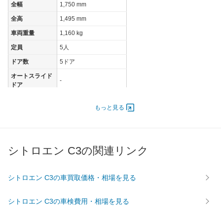
全幅
1,750 mm
全高
1,495 mm
車両重量
1,160 kg
定員
5人
ドア数
5ドア
オートスライド
-
ドア
エンジン
もっと見る
最高出力
81.00 [110]/ 5,500
最高トルク
205 [20.9]/ 1,750
過給機
TB
シトロエン C3の関連リンク
タイヤ
前輪サイズ
205/55R16
シトロエン C3の車買取価格・相場を見る
後輪サイズ
205/55R16
燃費
シトロエン C3の車検費用・相場を見る
WLTC
17.2km/L