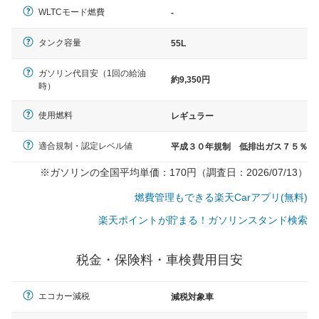
WLTCモード燃費
-
タンク容量
55L
ガソリン代目安（1回の給油
約9,350円
時）
使用燃料
レギュラー
適合規制・認定レベル値
平成３０年規制 低排出ガス７５％
※ガソリンの全国平均単価：170円（調査日：2026/07/13）
燃費管理もできる楽天Carアプリ(無料)
楽天ポイントが貯まる！ガソリンスタンド検索
税金・保険料・車検費用目安
エコカー減税
減税対象車