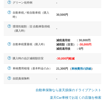
一般的な車体のサイズの目安
グリーン化特例
-
自動車税／軽自動車税（購入
30,500円
軽自動車
時）
N-BOX、ワゴンR、タント、アル
ト など
環境性能割：旧 自動車取得税
-
（購入時）
減税適用前
:
30,000円
自動車税重量税（購入時）
減税額（目安）
:
-30,000円
中型車
減税適用後
:
0円
ノア、セレナ、プリウス、カロー
ラ、ステップワゴン など
購入時の合計減税額目安
-30,000円軽減
車検費用相場（基本料金のみ）
21,300円 （
車検費用の詳細
）
自賠責保険料
-
大型車
クラウン、アルファード、フォレ
自動車保険なら楽天損保のドライブアシスト
スター、ハイエースワゴン、デリ
カD:5 など
楽天Car車検でお近くの店舗を検索