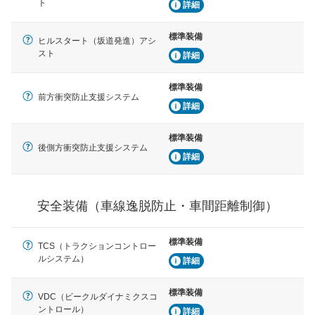
安全な車間距離を保ちながら前車を追従するアダプティ
ト
詳細
ブ・クルーズ・コントロールなどが装備されています。
標準装備
ヒルスタート（坂道発進）アシ
運転・駐車支援
スト
詳細
駐車をスムーズに行うためにインテリジェンスパーキン
グ・アシストやサイドブラインドモニターなどが装備さ
れています。
標準装備
前方衝突防止支援システム
衝撃軽減
詳細
万が一車体が衝撃を受けたときに、運転者・同乗者を守
るSRSエアバッグシステム、プリテンショナーシートベ
標準装備
ルトなどが装備されています。
後側方衝突防止支援システム
詳細
安全装備（車線逸脱防止・車間距離制御）
標準装備
TCS（トラクションコントロー
ルシステム）
詳細
標準装備
VDC（ビークルダイナミクスコ
ントロール）
詳細