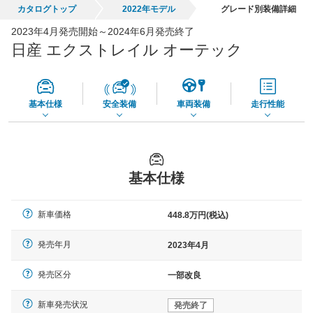
カタログトップ
2022年モデル
グレード別装備詳細
全国平均の車検価格 *
楽天Car車検で
2023年4月発売開始～2024年6月発売終了
73,850
店舗を検索
円
日産 エクストレイル オーテック
*当該価格は車種別の価格となります。
基本仕様
安全装備
車両装備
走行性能
基本仕様
新車価格
448.8万円(税込)
発売年月
2023年4月
発売区分
一部改良
新車発売状況
発売終了