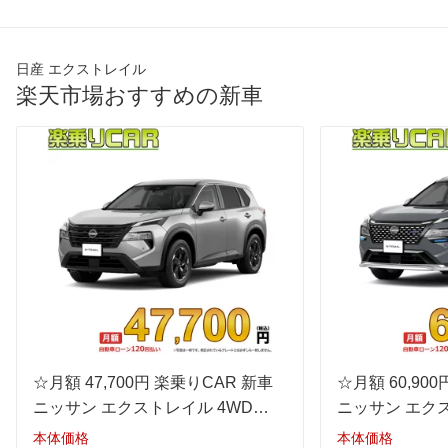
エンジン
最高出力
106.00 [144]/ 4,400
106.00 [144]/ 4,400
106.00 [
日産 エクストレイル
最高トルク
250 [25.5]/ 2,400
250 [25.5]/ 2,400
250 [25.
楽天市場おすすめの新車
過給機
TB
TB
TB
タイヤ
前輪サイズ
235/55R19 101V
235/60R18 103H
235/60R
後輪サイズ
235/55R19 101V
235/60R18 103H
235/60R
燃費
WLTC
19.7km/L
19.7km/L
19.7km/
WLTC/市街地
17.3km/L
17.3km/L
17.3km/
WLTC/郊外
21.7km/L
21.7km/L
21.7km/
WLTC/高速道路
19.7km/L
19.7km/L
19.7km/
JC08
-
-
-
☆月額 47,700円 楽乗りCAR 新車
☆月額 60,90
1015
-
-
-
ニッサン エクストレイル 4WD
ニッサン エクス
60km定地
-
-
-
1500 S e-4ORCES
1500 AUTECH 
本体価格
本体価格