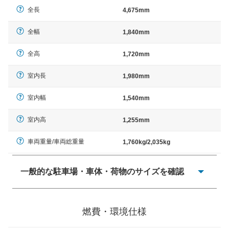
全長
4,675mm
全幅
1,840mm
全高
1,720mm
室内長
1,980mm
室内幅
1,540mm
室内高
1,255mm
車両重量/車両総重量
1,760kg/2,035kg
一般的な駐車場・車体・荷物のサイズを確認
一般的に塗料などによる駐車場ライン施工の際には、1台
当たりのスペースと駐車に必要な車路幅が、幅 2,500mm
燃費・環境仕様
× 長さ 5,000mm 車路幅 5,000mmというサイズが標準値
（最低値）とされる事が多いようです。