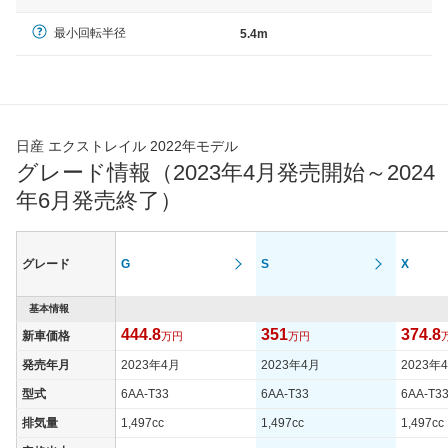
最小回転半径
5.4m
日産 エクストレイル 2022年モデル
グレード情報（2023年4月発売開始～2024
年6月発売終了）
グレード
G
S
X
基本情報
444.8
351
374.8
新車価格
万円
万円
発売年月
2023年4月
2023年4月
2023年
型式
6AA-T33
6AA-T33
6AA-T3
排気量
1,497cc
1,497cc
1,497cc