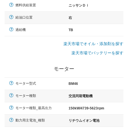
燃料供給装置
ニッサンＤｉ
給油口位置
右
過給機
TB
楽天市場でオイル・添加剤を探す
楽天市場でバッテリーを探す
モーター
モーター型式
BM46
モーター種類
交流同期電動機
モーター種類_最高出力
150kW/4739-5623rpm
動力用主電池_種類
リチウムイオン電池