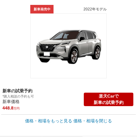
2022年モデル
新車発売中
新車の試乗予約
楽天Carで
*購入相談の予約も可
新車価格
新車の試乗予約
448.8
万円
車買取価格 *
価格・相場をもっと見る
価格・相場を閉じる
車買取相場
0
～
412.1
万円
万円
シミュレーション
2000年式/20万km
～
2026年式/5千km