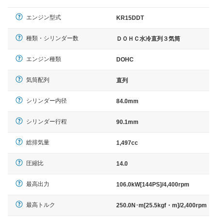
エンジン型式
KR15DDT
種類・シリンダー数
ＤＯＨＣ水冷直列３気筒
エンジン種類
DOHC
気筒配列
直列
シリンダー内径
84.0mm
シリンダー行程
90.1mm
総排気量
1,497cc
圧縮比
14.0
最高出力
106.0kW[144PS]/4,400rpm
最高トルク
250.0N･m[25.5kgf・m]/2,400rpm