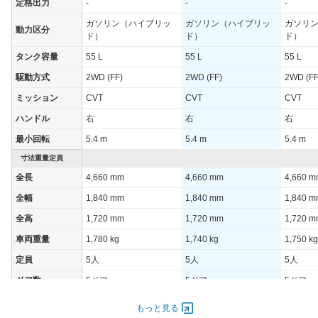
定格出力
-
-
-
ガソリン（ハイブリッ
ガソリン（ハイブリッ
ガソリ
動力区分
ド）
ド）
ド）
タンク容量
55 L
55 L
55 L
駆動方式
2WD (FF)
2WD (FF)
2WD (FF
ミッション
CVT
CVT
CVT
ハンドル
右
右
右
最小回転
5.4 m
5.4 m
5.4 m
寸法重量定員
全長
4,660 mm
4,660 mm
4,660 
全幅
1,840 mm
1,840 mm
1,840 
全高
1,720 mm
1,720 mm
1,720 
車両重量
1,780 kg
1,740 kg
1,750 kg
定員
5人
5人
5人
ドア数
5ドア
5ドア
5ドア
オートスライド
-
-
-
もっと見る
ドア