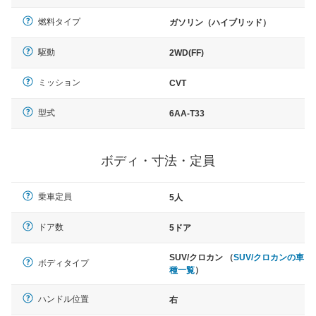
燃料タイプ
ガソリン（ハイブリッド）
駆動
2WD(FF)
ミッション
CVT
型式
6AA-T33
ボディ・寸法・定員
乗車定員
5人
ドア数
5ドア
SUV/クロカン （
SUV/クロカンの車
ボディタイプ
種一覧
）
ハンドル位置
右