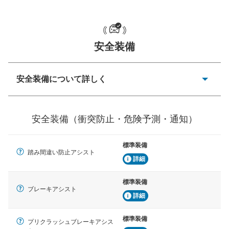
一般的な荷物のサイズの目安
安全装備
安全装備について詳しく
衝突防止
前走車や歩行者との衝突を回避するプリクラッシュブレ
安全装備（衝突防止・危険予測・通知）
ーキアシスト、ABSなどが装備されています。
危険予測・通知
標準装備
見えにくい場所に潜む危険を予測・通知するためのシス
踏み間違い防止アシスト
テムなどが装備されています。
詳細
車線逸脱防止
標準装備
ブレーキアシスト
車線のはみだしやふらつきを防止するためにレーンキー
詳細
プアシストなどが装備されています
標準装備
車間距離制御
プリクラッシュブレーキアシス