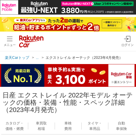
メニュー
ログイン
楽天Carトップ
...
エクストレイル オーテック（2023年4月発売）
日産 エクストレイル 2022年モデル オーテ
ックの価格・装備・性能・スペック詳細
（2023年4月発売）
カタログ・
車買取
車検
タイヤ・
自動
価格・燃費
相場
費用
車用品
車保険