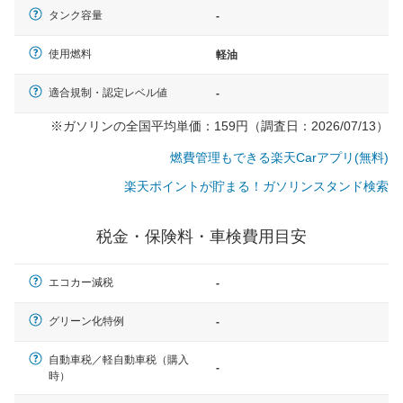
タンク容量
-
使用燃料
軽油
適合規制・認定レベル値
-
※ガソリンの全国平均単価：159円（調査日：2026/07/13）
燃費管理もできる楽天Carアプリ(無料)
楽天ポイントが貯まる！ガソリンスタンド検索
税金・保険料・車検費用目安
エコカー減税
-
グリーン化特例
-
自動車税／軽自動車税（購入
一般的な車体のサイズの目安
-
時）