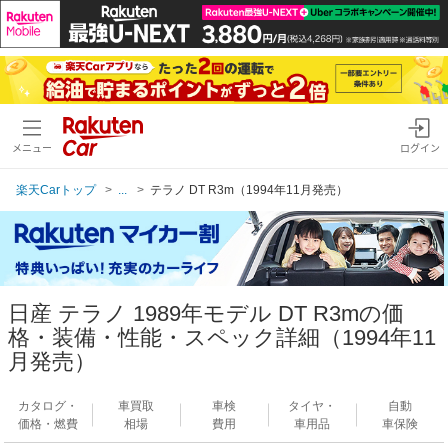
メニュー
ログイン
楽天Carトップ
...
テラノ DT R3m（1994年11月発売）
日産 テラノ 1989年モデル DT R3mの価
格・装備・性能・スペック詳細（1994年11
月発売）
カタログ・
車買取
車検
タイヤ・
自動
価格・燃費
相場
費用
車用品
車保険