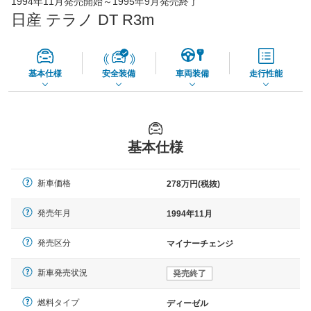
1994年11月発売開始～1995年9月発売終了
73,850
店舗を検索
円
日産 テラノ DT R3m
*当該価格は車種別の価格となります。
基本仕様
安全装備
車両装備
走行性能
基本仕様
新車価格
278万円(税抜)
発売年月
1994年11月
発売区分
マイナーチェンジ
新車発売状況
発売終了
燃料タイプ
ディーゼル