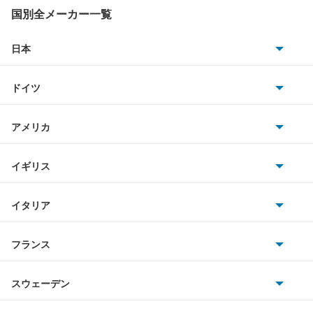
アトラス ハイブリッド
国別全メーカー一覧
アトラスダンプ
日本
トヨタ
アトラスバン
ドイツ
日産
アトラスロコ
AMG
アメリカ
ホンダ
アベニール
BMW
キャデラック
イギリス
三菱
アベニールカーゴ
BMWアルピナ
クライスラー
TVR
イタリア
マツダ
アベニールサリュー
スマート
サターン
アストンマーティン
アルファロメオ
フランス
いすゞ
アリア
アウディ
シボレー
ジャガー
アウトビアンキ
シトロエン
スバル
インフィニティQ45
スウェーデン
オペル
ビュイック
ダイムラー
フィアット
プジョー
スズキ
サーブ