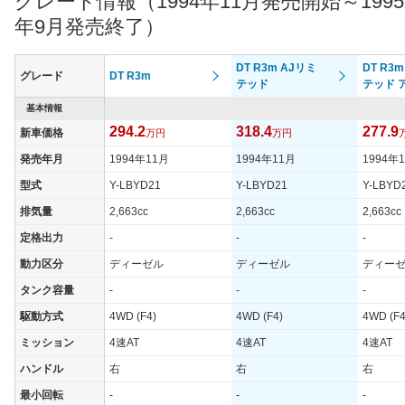
グレード情報（1994年11月発売開始～1995
年9月発売終了）
DT R3m AJリミ
DT R3
グレード
DT R3m
テッド
テッド 
基本情報
294.2
318.4
277.9
新車価格
万円
万円
発売年月
1994年11月
1994年11月
1994年
型式
Y-LBYD21
Y-LBYD21
Y-LBYD
排気量
2,663cc
2,663cc
2,663cc
定格出力
-
-
-
動力区分
ディーゼル
ディーゼル
ディー
タンク容量
-
-
-
駆動方式
4WD (F4)
4WD (F4)
4WD (F4
ミッション
4速AT
4速AT
4速AT
ハンドル
右
右
右
最小回転
-
-
-