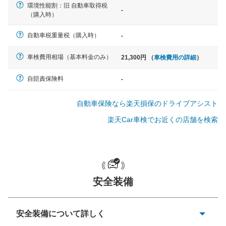
環境性能割：旧 自動車取得税
-
軽自動車
（購入時）
N-BOX、ワゴンR、タント、アル
ト など
自動車税重量税（購入時）
-
車検費用相場（基本料金のみ）
21,300円 （
車検費用の詳細
）
中型車
自賠責保険料
-
ノア、セレナ、プリウス、カロー
ラ、ステップワゴン など
自動車保険なら楽天損保のドライブアシスト
楽天Car車検でお近くの店舗を検索
大型車
クラウン、アルファード、フォレ
スター、ハイエースワゴン、デリ
安全装備
カD:5 など
安全装備について詳しく