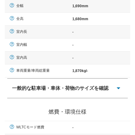
全幅
1,690mm
全高
1,680mm
室内長
-
室内幅
-
室内高
-
車両重量/車両総重量
1,870kg/-
一般的な駐車場・車体・荷物のサイズを確認
一般的に塗料などによる駐車場ライン施工の際には、1台
当たりのスペースと駐車に必要な車路幅が、幅 2,500mm
燃費・環境仕様
× 長さ 5,000mm 車路幅 5,000mmというサイズが標準値
（最低値）とされる事が多いようです。
WLTCモード燃費
-