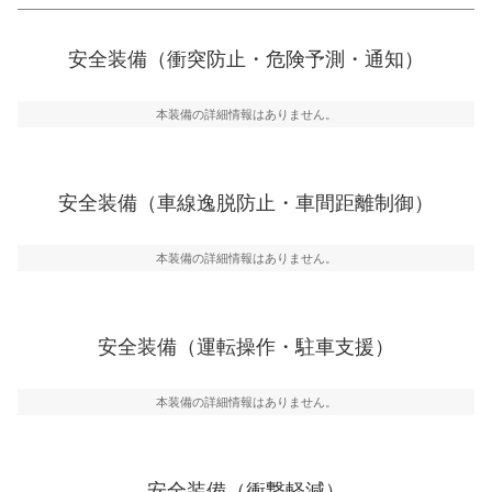
衝突防止
一般的な荷物のサイズの目安
前走車や歩行者との衝突を回避するプリクラッシュブレ
安全装備（衝突防止・危険予測・通知）
ーキアシスト、ABSなどが装備されています。
危険予測・通知
本装備の詳細情報はありません。
見えにくい場所に潜む危険を予測・通知するためのシス
テムなどが装備されています。
車線逸脱防止
安全装備（車線逸脱防止・車間距離制御）
車線のはみだしやふらつきを防止するためにレーンキー
プアシストなどが装備されています
本装備の詳細情報はありません。
車間距離制御
安全な車間距離を保ちながら前車を追従するアダプティ
ブ・クルーズ・コントロールなどが装備されています。
安全装備（運転操作・駐車支援）
運転・駐車支援
駐車をスムーズに行うためにインテリジェンスパーキン
グ・アシストやサイドブラインドモニターなどが装備さ
本装備の詳細情報はありません。
れています。
衝撃軽減
万が一車体が衝撃を受けたときに、運転者・同乗者を守
安全装備（衝撃軽減）