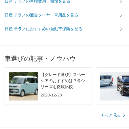
日産 テラノの車検費用・相場を見る
燃費
WLTC
-
-
-
日産 テラノの適合タイヤ・車用品を見る
WLTC/市街地
-
-
-
WLTC/郊外
-
-
-
日産 テラノにおすすめの自動車保険を見る
WLTC/高速道路
-
-
-
JC08
-
-
-
1015
-
-
-
車選びの記事・ノウハウ
60km定地
-
-
-
装備詳細を見る
装備詳細を見る
装備
装備オプション
【グレード選び】スペー
シアのおすすめは？各シ
リーズを徹底比較
2020-12-28
もっと見る