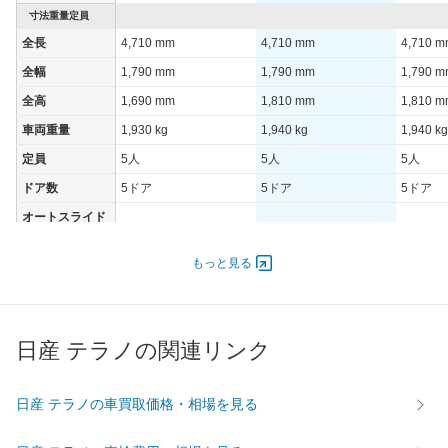
寸法重量定員
全長
4,710 mm
4,710 mm
4,710 
全幅
1,790 mm
1,790 mm
1,790 
全高
1,690 mm
1,810 mm
1,810 
車両重量
1,930 kg
1,940 kg
1,940 kg
定員
5人
5人
5人
ドア数
5ドア
5ドア
5ドア
オートスライド
-
-
-
ドア
エンジン
もっと見る
最高出力
- [-]/ -
- [-]/ -
- [-]/ -
最高トルク
- [-]/ -
- [-]/ -
- [-]/ -
日産 テラノの関連リンク
過給機
-
-
-
タイヤ
前輪サイズ
-
-
-
日産 テラノの車買取価格・相場を見る
後輪サイズ
-
-
-