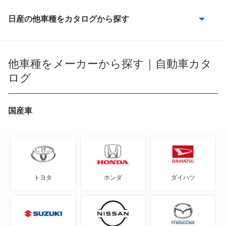
日産の他車種をカタログから探す
180SX
AD
他車種をメーカーから探す｜自動車カタ
ログ
AD エキスパート
AD-MAXバン
国産車
AD-MAXワゴン
ADバン
トヨタ
ホンダ
ダイハツ
ADワゴン
BE-1