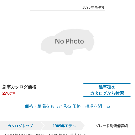
1989年モデル
新車カタログ価格
他車種を
278
カタログから検索
万円
車買取価格 *
価格・相場をもっと見る
価格・相場を閉じる
車買取相場
0.7
～
129.6
万円
万円
シミュレーション
1994年式/20万km
～
1996年式/5千km
カタログトップ
1989年モデル
グレード別装備詳細
全国平均の車検価格 *
楽天Car車検で