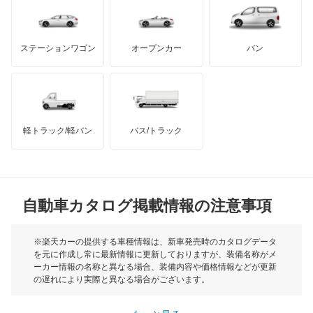
バンデンプラス
キャラバンバン
GMC
マクラーレン
もっと見る
ステーションワゴン
オープンカー
バン
キャラバンマイクロバス
ハマー
オースチン
キャラバンワゴン
インフィニティ
モーリス
キューブ
軽トラック/軽バン
バス/トラック
トライアンフ
もっと見る
キューブキュービック
MG
クリッパーEV
自動車カタログ掲載情報の注意事項
ミニ
クリッパートラック
モーク
※楽天カーの提供する車種情報は、新車発売時のカタログデータ
を元に作成し常に最新情報に更新しておりますが、装備名称がメ
クリッパーバン
ーカー情報の名称と異なる場合、装備内容や価格情報などが更新
もっと見る
の遅れにより実際と異なる場合がございます。
クリッパーリオ
※最新情報につきましては、各メーカーの情報をご確認くださ
い。