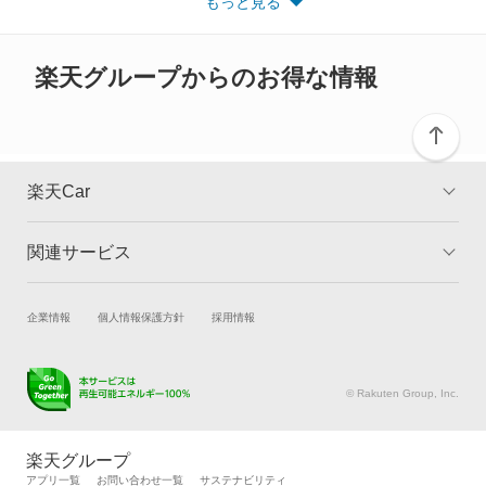
もっと見る
※また安全装備につきましては同名称の装備であっても動作範囲
クルー
や性能に違いがございますので、詳細情報は各メーカーの情報を
ご確認ください。
グロリア
楽天グループからのお得な情報
グロリアセダン
グロリアバン
楽天Car
グロリアワゴン
関連サービス
TOP
よくある質問
サクラ
キャンペーン一覧
試乗・商談
新車購入
企業情報
個人情報保護方針
採用情報
サニー
楽天Car車買取
車検予約
サニーカリフォルニア
キズ修理予約
洗車・コーティング予約
© Rakuten Group, Inc.
メンテナンス管理
タイヤ・パーツ購入
サニートラック
タイヤ交換サービス
楽天Car マガジン
楽天グループ
自動車カタログ
自動車保険
アプリ一覧
お問い合わせ一覧
サステナビリティ