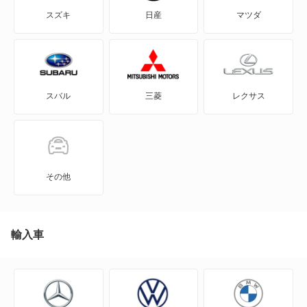
e-NV200バン
スズキ
日産
マツダ
e-NV200ワゴン
GT-R
スバル
三菱
レクサス
KICKS
KIX
NT100クリッパー
その他
NT450アトラス
NT450アトラス ダンプ
輸入車
NV100クリッパー
NV100クリッパーリオ