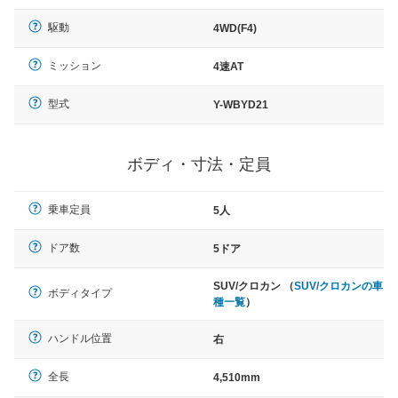
駆動
4WD(F4)
ミッション
4速AT
型式
Y-WBYD21
ボディ・寸法・定員
乗車定員
5人
ドア数
5ドア
SUV/クロカン （
SUV/クロカンの車
ボディタイプ
種一覧
）
ハンドル位置
右
全長
4,510mm