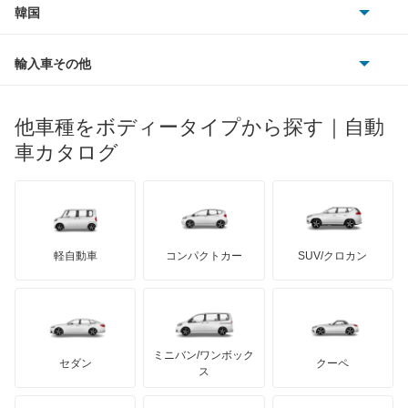
ウイングロード
フォルクスワーゲン
韓国
フォード
ベントレー
フェラーリ
ルノー
ダイハツ
ボルボ
エキスパート
ポルシェ
ヒョンデ
ポンティアック
輸入車その他
ランドローバー
マセラティ
ブガッティ
光岡自動車
エクストレイル
メルセデス・ベンツ
デーウ
もっと見る
マーキュリー
BYD
ロータス
ランチア
他車種をボディータイプから探す｜自動
日産ディーゼル
もっと見る
エクストレイル ハイブリッド
マイバッハ
キア
リンカーン
プロトン
車カタログ
ローバー
ランボルギーニ
日野自動車
エスカルゴ
ブラバス
サンヨン
デロリアン
TD
ロールスロイス
デトマソ
三菱ふそう
エルグランド
ミニ
ADモータース
サリーン
ドンカーブート
ジネッタ
アバルト
軽自動車
コンパクトカー
SUV/クロカン
UDトラックス
オッティ
アルテガ
プリムス
バーキン
もっと見る
ケータハム
イノチェンティ
レクサス
オースター
テスラ
セアト
もっと見る
カーボディーズ
もっと見る
アキュラ
オーラ
ミニバン/ワンボック
ジープ
KTM
セダン
クーペ
モーガン
ス
キャラバンコーチ
もっと見る
ダッジ
アルテガ