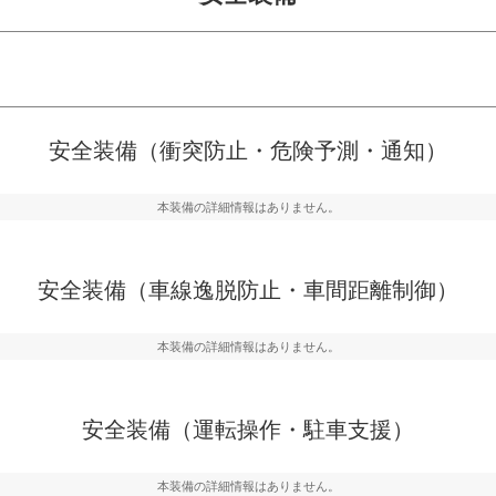
危険予測・通知
衝突を回避するプリクラッシュブレ
見えにくい場所に潜む
安全装備（衝突防止・危険予測・通知）
などが装備されています。
テムなどが装備されて
本装備の詳細情報はありません。
車間距離制御
らつきを防止するためにレーンキー
安全な車間距離を保ち
備されています
ブ・クルーズ・コント
安全装備（車線逸脱防止・車間距離制御）
衝撃軽減
本装備の詳細情報はありません。
うためにインテリジェンスパーキン
万が一車体が衝撃を受
ドブラインドモニターなどが装備さ
るSRSエアバッグシス
ルトなどが装備されて
安全装備（運転操作・駐車支援）
本装備の詳細情報はありません。