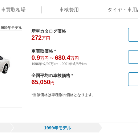
車買取
相場
車検
費用
タイヤ・
車用
1999年モデル
新車カタログ価格
272
万円
車買取価格 *
0.9
～
680.4
万円
万円
1996年式/20万km
～
2001年式/5千km
全国平均の車検価格 *
65,050
円
*当該価格は車種別の価格となります。
1999年モデル