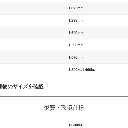
1,695mm
1,285mm
1,640mm
1,390mm
1,070mm
1,240kg/1,460kg
荷物のサイズを確認
施工の際には、1台当たりのスペースと駐車に必要な車路幅が、幅 2,500m
標準値（最低値）とされる事が多いようです。
燃費・環境仕様
11.2km/L