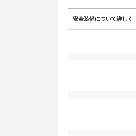
安全装備について詳しく
衝突防止
前走車や歩行者との
ーキアシスト、ABS
車線逸脱防止
車線のはみだしやふ
プアシストなどが装
運転・駐車支援
駐車をスムーズに行
グ・アシストやサイ
れています。