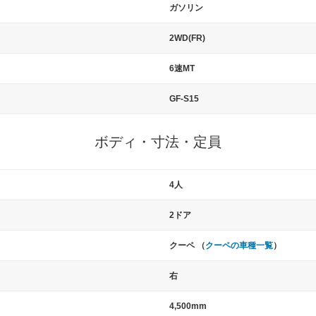
ガソリン
2WD(FR)
6速MT
GF-S15
ボディ・寸法・定員
4人
2ドア
クーペ （
クーペの車種一覧
）
右
4,500mm