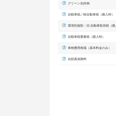
グリーン化特例
自動車税／軽自動車税（購入時）
環境性能割：旧 自動車取得税（購
自動車税重量税（購入時）
車検費用相場（基本料金のみ）
軽自動車
自賠責保険料
N-BOX、ワゴンR、タント、アル