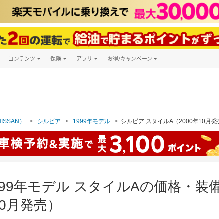
コンテンツ
保険
アプリ
お得/キャンペーン
楽天Carマガジン
キャンペーン一覧
ツ購入
自動車保険
楽天Carアプリ
自動車カタログ
ービス
楽天マイカー割
ISSAN）
シルビア
1999年モデル
シルビア スタイルA（2000年10月発
1999年モデル スタイルAの価格・
10月発売）