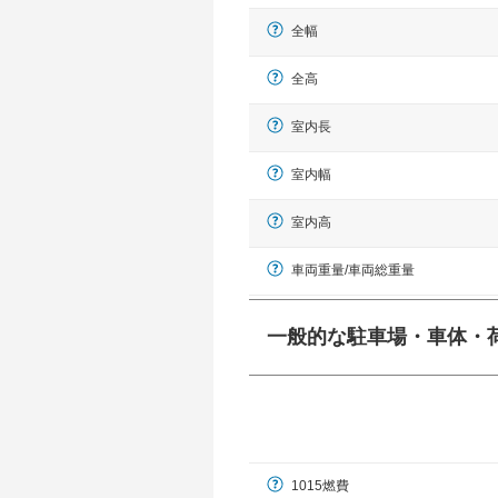
全幅
全高
室内長
室内幅
室内高
車両重量/車両総重量
一般的な駐車場・車体・
一般的に塗料などによる駐車場ライン
幅 5,000mmというサイズが
1015燃費