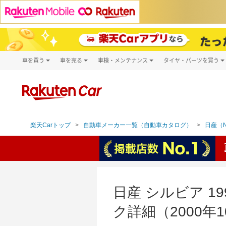
車を買う
車を売る
車検・メンテナンス
タイヤ・パーツを買う
試乗・商談
楽天Car車買取
車検予約
タイヤ・パー
キズ修理予約
新車
タイヤ交換サ
洗車・コーティング予約
メンテナンス管理
楽天Carトップ
自動車メーカー一覧（自動車カタログ）
日産（N
日産 シルビア 
ク詳細（2000年