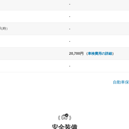
-
-
入時）
-
-
20,700円 （
車検費用の詳細
）
中型車
大型車
-
ト など
ノア、セレナ、プリウス、カローラ、ステ
クラウン、
ップワゴン など
ハイエースワ
自動車保
一般的な荷物のサイズの目安
安全装備