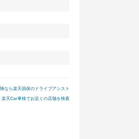
アルファード、フォレスター、
ゴン、デリカD:5 など
険なら楽天損保のドライブアシスト
楽天Car車検でお近くの店舗を検索