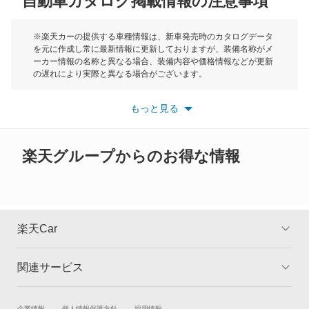
自動車カタログ掲載情報の注意事項
ミニ
クリッパートラック
モーク
※楽天カーの提供する車種情報は、新車発売時のカタログデータ
を元に作成し常に最新情報に更新しておりますが、装備名称がメ
クリッパーバン
ーカー情報の名称と異なる場合、装備内容や価格情報などが更新
もっと見る
の遅れにより実際と異なる場合がございます。
クリッパーリオ
※最新情報につきましては、各メーカーの情報をご確認くださ
い。
もっと見る
※また安全装備につきましては同名称の装備であっても動作範囲
クルー
や性能に違いがございますので、詳細情報は各メーカーの情報を
ご確認ください。
グロリア
楽天グループからのお得な情報
グロリアセダン
グロリアバン
楽天Car
グロリアワゴン
関連サービス
TOP
よくある質問
サクラ
キャンペーン一覧
試乗・商談
新車購入
企業情報
個人情報保護方針
採用情報