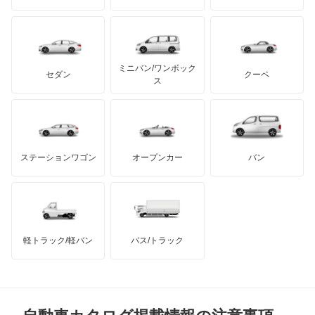
アルテガ
プリムス
バーキン
もっと見る
ケータハム
イノチェンティ
レクサス
オースター
テスラ
セアト
もっと見る
カーボディーズ
もっと見る
アキュラ
オーラ
ミニバン/ワンボック
ジープ
KTM
セダン
クーペ
モーガン
ス
キャラバンコーチ
もっと見る
ダッジ
アルテガ
バンデンプラス
キャラバンバン
GMC
マクラーレン
もっと見る
ステーションワゴン
オープンカー
バン
キャラバンマイクロバス
ハマー
オースチン
キャラバンワゴン
インフィニティ
モーリス
キューブ
軽トラック/軽バン
バス/トラック
トライアンフ
もっと見る
キューブキュービック
MG
クリッパーEV