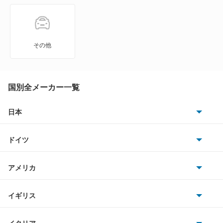
NXクーペ
VWサンタナ
その他
アトラス
アトラス ハイブリッド
国別全メーカー一覧
アトラスダンプ
日本
トヨタ
アトラスバン
ドイツ
日産
アトラスロコ
AMG
アメリカ
ホンダ
アベニール
BMW
キャデラック
イギリス
三菱
アベニールカーゴ
BMWアルピナ
クライスラー
TVR