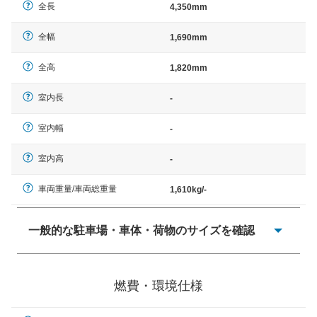
全長
4,350mm
全幅
1,690mm
全高
1,820mm
室内長
-
室内幅
-
室内高
-
車両重量/車両総重量
1,610kg/-
一般的な駐車場・車体・荷物のサイズを確認
一般的に塗料などによる駐車場ライン施工の際には、1台
当たりのスペースと駐車に必要な車路幅が、幅 2,500mm
燃費・環境仕様
× 長さ 5,000mm 車路幅 5,000mmというサイズが標準値
（最低値）とされる事が多いようです。