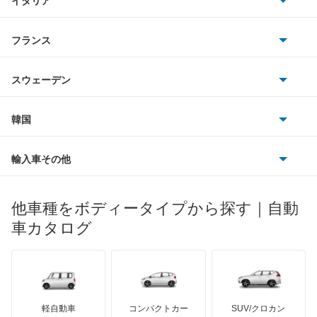
イタリア
マツダ
アベニールサリュー
スマート
サターン
アストンマーティン
アルファロメオ
フランス
いすゞ
アリア
アウディ
シボレー
ジャガー
アウトビアンキ
シトロエン
スバル
インフィニティQ45
スウェーデン
オペル
ビュイック
ダイムラー
フィアット
プジョー
スズキ
サーブ
ウイングロード
フォルクスワーゲン
韓国
フォード
ベントレー
フェラーリ
ルノー
ダイハツ
ボルボ
エキスパート
ポルシェ
ヒョンデ
ポンティアック
輸入車その他
ランドローバー
マセラティ
ブガッティ
光岡自動車
エクストレイル
メルセデス・ベンツ
デーウ
もっと見る
マーキュリー
BYD
ロータス
ランチア
他車種をボディータイプから探す｜自動
日産ディーゼル
もっと見る
エクストレイル ハイブリッド
マイバッハ
キア
リンカーン
プロトン
車カタログ
ローバー
ランボルギーニ
日野自動車
エスカルゴ
ブラバス
サンヨン
デロリアン
TD
ロールスロイス
デトマソ
三菱ふそう
エルグランド
ミニ
ADモータース
サリーン
ドンカーブート
ジネッタ
アバルト
軽自動車
コンパクトカー
SUV/クロカン
UDトラックス
オッティ