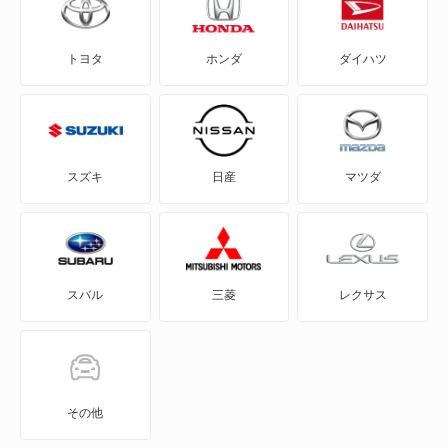
ADバン
トヨタ
ホンダ
ダイハツ
ADワゴン
BE-1
e-NV200バン
スズキ
日産
マツダ
e-NV200ワゴン
GT-R
スバル
三菱
レクサス
KICKS
KIX
NT100クリッパー
その他
NT450アトラス