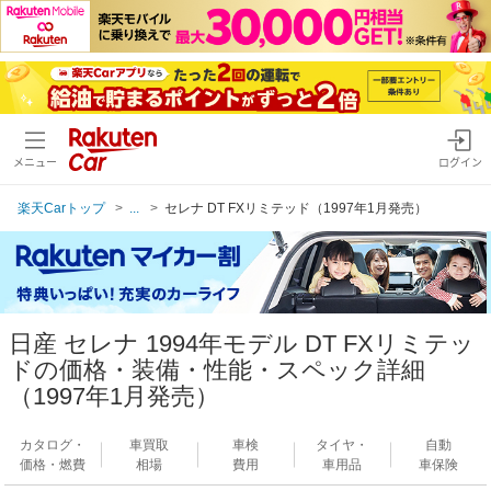
メニュー
ログイン
楽天Carトップ
...
セレナ DT FXリミテッド（1997年1月発売）
日産 セレナ 1994年モデル DT FXリミテッ
ドの価格・装備・性能・スペック詳細
（1997年1月発売）
カタログ・
車買取
車検
タイヤ・
自動
価格・燃費
相場
費用
車用品
車保険