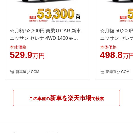
WLTC/高速道路
-
-
-
JC08
-
-
-
1015
-
-
-
60km定地
☆月額 53,300円 楽乗りCAR 新車
-
-
☆月額 50,20
-
ニッサン セレナ 4WD 1400 e-
ニッサン セレナ 4
装備詳細を見る
装備詳細を見る
装備
装備オプション
4ORCE AUTECH
4ORCE AUTEC
本体価格
本体価格
529.9
498.8
万円
万
新車選び.COM
新車選び.COM
新車を楽天市場
この車種の
で検索