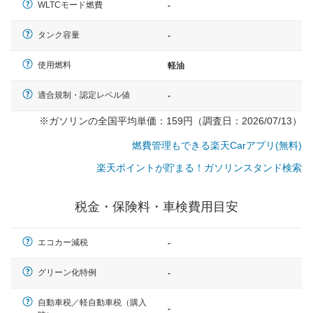
WLTCモード燃費
-
タンク容量
-
使用燃料
軽油
適合規制・認定レベル値
-
※ガソリンの全国平均単価：159円（調査日：2026/07/13）
燃費管理もできる楽天Carアプリ(無料)
楽天ポイントが貯まる！ガソリンスタンド検索
税金・保険料・車検費用目安
エコカー減税
-
グリーン化特例
-
自動車税／軽自動車税（購入
一般的な車体のサイズの目安
-