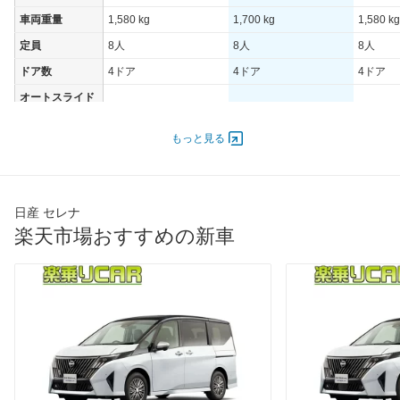
車両重量
1,580 kg
1,700 kg
1,580 kg
定員
8人
8人
8人
ドア数
4ドア
4ドア
4ドア
オートスライド
-
-
-
ドア
エンジン
もっと見る
最高出力
- [-]/ -
- [-]/ -
- [-]/ -
最高トルク
- [-]/ -
- [-]/ -
- [-]/ -
日産 セレナ
過給機
-
-
-
楽天市場おすすめの新車
タイヤ
前輪サイズ
-
-
-
後輪サイズ
-
-
-
燃費
WLTC
-
-
-
WLTC/市街地
-
-
-
WLTC/郊外
-
-
-