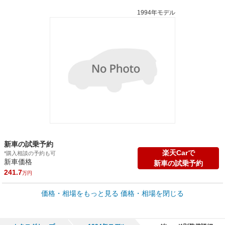
1994年モデル
新車の試乗予約
楽天Carで
*購入相談の予約も可
新車価格
新車の試乗予約
241.7
万円
車買取価格 *
価格・相場をもっと見る
価格・相場を閉じる
車買取相場
0
～
328.1
万円
万円
シミュレーション
1999年式/20万km
～
2026年式/5千km