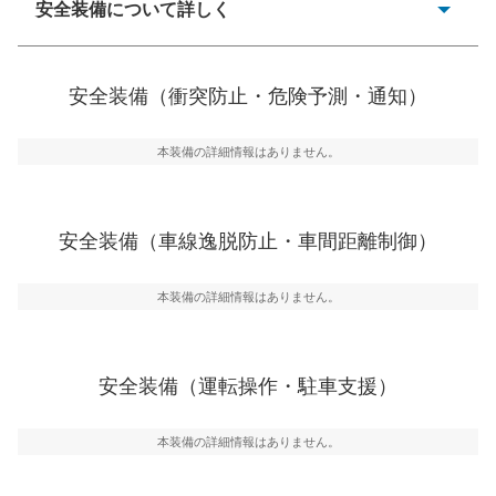
安全装備について詳しく
衝突防止
一般的な荷物のサイズの目安
前走車や歩行者との衝突を回避するプリクラッシュブレ
安全装備（衝突防止・危険予測・通知）
ーキアシスト、ABSなどが装備されています。
危険予測・通知
本装備の詳細情報はありません。
見えにくい場所に潜む危険を予測・通知するためのシス
テムなどが装備されています。
車線逸脱防止
安全装備（車線逸脱防止・車間距離制御）
車線のはみだしやふらつきを防止するためにレーンキー
プアシストなどが装備されています
本装備の詳細情報はありません。
車間距離制御
安全な車間距離を保ちながら前車を追従するアダプティ
ブ・クルーズ・コントロールなどが装備されています。
安全装備（運転操作・駐車支援）
運転・駐車支援
駐車をスムーズに行うためにインテリジェンスパーキン
グ・アシストやサイドブラインドモニターなどが装備さ
本装備の詳細情報はありません。
れています。