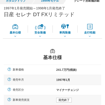
カタログトップ
1994年モデル
グレード別装備詳細
全国平均の車検価格 *
楽天Car車検で
1997年1月発売開始～1998年1月発売終了
65,050
店舗を検索
円
日産 セレナ DT FXリミテッド
*当該価格は車種別の価格となります。
基本仕様
安全装備
車両装備
走行性能
基本仕様
新車価格
241.7万円(税抜)
発売年月
1997年1月
発売区分
マイナーチェンジ
新車発売状況
発売終了