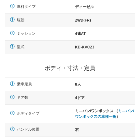
燃料タイプ
ディーゼル
駆動
2WD(FR)
ミッション
4速AT
型式
KD-KVC23
ボディ・寸法・定員
乗車定員
8人
ドア数
4ドア
ミニバン/ワンボックス （
ミニバン/
ボディタイプ
ワンボックスの車種一覧
）
ハンドル位置
右