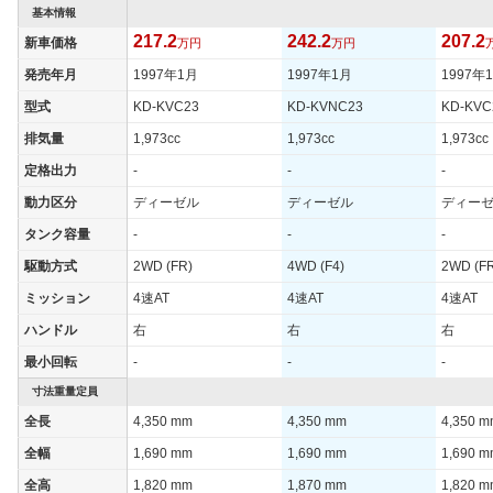
基本情報
217.2
242.2
207.2
新車価格
万円
万円
発売年月
1997年1月
1997年1月
1997年
型式
KD-KVC23
KD-KVNC23
KD-KVC
排気量
1,973cc
1,973cc
1,973cc
定格出力
-
-
-
動力区分
ディーゼル
ディーゼル
ディー
タンク容量
-
-
-
駆動方式
2WD (FR)
4WD (F4)
2WD (F
ミッション
4速AT
4速AT
4速AT
ハンドル
右
右
右
最小回転
-
-
-
寸法重量定員
全長
4,350 mm
4,350 mm
4,350 
全幅
1,690 mm
1,690 mm
1,690 
全高
1,820 mm
1,870 mm
1,820 