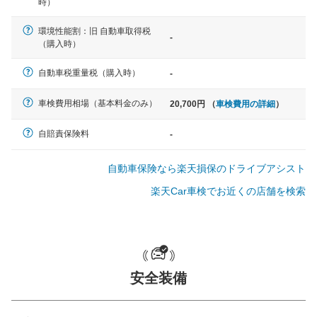
時）
環境性能割：旧 自動車取得税
-
軽自動車
（購入時）
N-BOX、ワゴンR、タント、アル
ト など
自動車税重量税（購入時）
-
車検費用相場（基本料金のみ）
20,700円 （
車検費用の詳細
）
中型車
自賠責保険料
-
ノア、セレナ、プリウス、カロー
ラ、ステップワゴン など
自動車保険なら楽天損保のドライブアシスト
楽天Car車検でお近くの店舗を検索
大型車
クラウン、アルファード、フォレ
スター、ハイエースワゴン、デリ
安全装備
カD:5 など