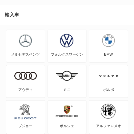
NT450アトラス ダンプ
輸入車
NV100クリッパー
NV100クリッパーリオ
メルセデスベンツ
フォルクスワーゲン
BMW
NV150 AD
NV200バネット
NV200バネットバン
アウディ
ミニ
ボルボ
NV350キャラバン
NV350キャラバン マイクロバス
プジョー
ポルシェ
アルファロメオ
NV350キャラバン ワゴン