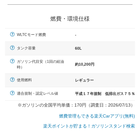
一般的に塗料などによる駐車場ライン施工の際には、1台
当たりのスペースと駐車に必要な車路幅が、幅 2,500mm
燃費・環境仕様
× 長さ 5,000mm 車路幅 5,000mmというサイズが標準値
（最低値）とされる事が多いようです。
WLTCモード燃費
-
タンク容量
60L
ガソリン代目安（1回の給油
約10,200円
時）
使用燃料
レギュラー
適合規制・認定レベル値
平成１７年規制 低排出ガス７５％
※ガソリンの全国平均単価：170円（調査日：2026/07/13）
燃費管理もできる楽天Carアプリ(無料)
楽天ポイントが貯まる！ガソリンスタンド検索