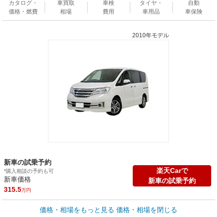
カタログ・
車買取
車検
タイヤ・
自動
価格・燃費
相場
費用
車用品
車保険
2010年モデル
新車の試乗予約
楽天Carで
*購入相談の予約も可
新車価格
新車の試乗予約
315.5
万円
車買取価格 *
価格・相場をもっと見る
価格・相場を閉じる
車買取相場