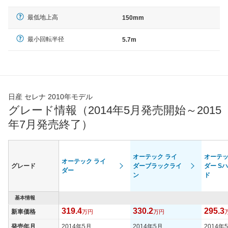
最低地上高
150mm
最小回転半径
5.7m
日産 セレナ 2010年モデル
グレード情報（2014年5月発売開始～2015
年7月発売終了）
オーテック ライ
オーテッ
オーテック ライ
グレード
ダーブラックライ
ダー S
ダー
ン
ド
基本情報
319.4
330.2
295.3
新車価格
万円
万円
発売年月
2014年5月
2014年5月
2014年