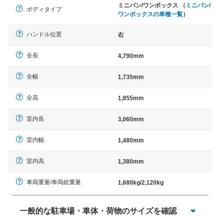
ミニバン/ワンボックス （
ミニバン/
ボディタイプ
ワンボックスの車種一覧
）
ハンドル位置
右
全長
4,790mm
全幅
1,735mm
全高
1,855mm
室内長
3,060mm
室内幅
1,480mm
室内高
1,380mm
車両重量/車両総重量
1,680kg/2,120kg
一般的な駐車場・車体・荷物のサイズを確認