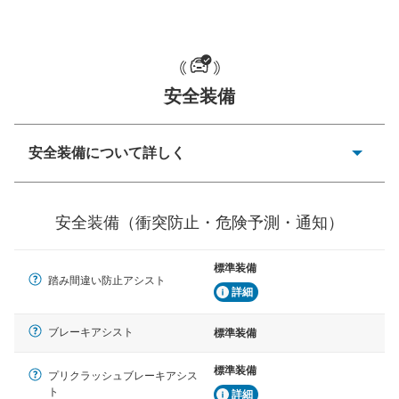
クラウン、アルファード、フォレ
スター、ハイエースワゴン、デリ
カD:5 など
安全装備
安全装備について詳しく
一般的な荷物のサイズの目安
衝突防止
前走車や歩行者との衝突を回避するプリクラッシュブレ
安全装備（衝突防止・危険予測・通知）
ーキアシスト、ABSなどが装備されています。
危険予測・通知
標準装備
見えにくい場所に潜む危険を予測・通知するためのシス
踏み間違い防止アシスト
テムなどが装備されています。
詳細
車線逸脱防止
ブレーキアシスト
標準装備
車線のはみだしやふらつきを防止するためにレーンキー
プアシストなどが装備されています
標準装備
プリクラッシュブレーキアシス
ト
詳細
車間距離制御