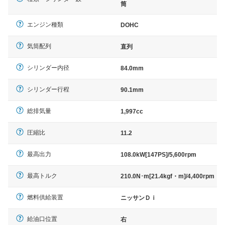
筒
エンジン種類
DOHC
気筒配列
直列
シリンダー内径
84.0mm
シリンダー行程
90.1mm
総排気量
1,997cc
圧縮比
11.2
最高出力
108.0kW[147PS]/5,600rpm
最高トルク
210.0N･m[21.4kgf・m]/4,400rpm
燃料供給装置
ニッサンＤｉ
給油口位置
右