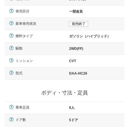
発売区分
一部改良
新車発売状況
発売終了
燃料タイプ
ガソリン（ハイブリッド）
駆動
2WD(FF)
ミッション
CVT
型式
DAA-HC26
ボディ・寸法・定員
乗車定員
8人
ドア数
5ドア