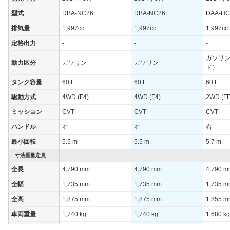
型式
DBA-NC26
DBA-NC26
DAA-HC
排気量
1,997cc
1,997cc
1,997cc
定格出力
-
-
-
ガソリ
動力区分
ガソリン
ガソリン
ド）
タンク容量
60 L
60 L
60 L
駆動方式
4WD (F4)
4WD (F4)
2WD (FF
ミッション
CVT
CVT
CVT
ハンドル
右
右
右
最小回転
5.5 m
5.5 m
5.7 m
寸法重量定員
全長
4,790 mm
4,790 mm
4,790 
全幅
1,735 mm
1,735 mm
1,735 
全高
1,875 mm
1,875 mm
1,855 
車両重量
1,740 kg
1,740 kg
1,680 kg
定員
8人
8人
8人