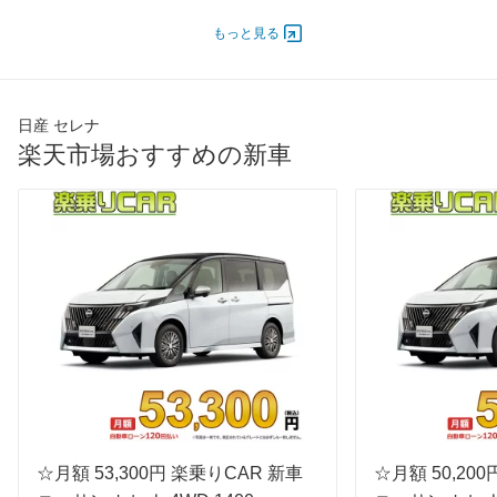
ドア数
5ドア
5ドア
5ドア
もっと見る
オートスライド
あり（片側）
あり（両側）
あり（
ドア
エンジン
日産 セレナ
最高出力
106.00 [144]/ 5,600
106.00 [144]/ 5,600
108.00 [
楽天市場おすすめの新車
最高トルク
207 [21.1]/ 4,400
207 [21.1]/ 4,400
210 [21.
過給機
-
-
-
タイヤ
前輪サイズ
195/65R15 91S
195/65R15 91S
195/60R
後輪サイズ
195/65R15 91S
195/65R15 91S
195/60R
燃費
WLTC
-
-
-
WLTC/市街地
-
-
-
WLTC/郊外
-
-
-
WLTC/高速道路
-
-
-
☆月額 53,300円 楽乗りCAR 新車
☆月額 50,20
JC08
-
-
-