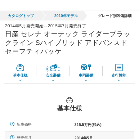
0
～
328.1
万円
万円
シミュレーション
1999年式/20万km
～
2026年式/5千km
カタログトップ
2010年モデル
グレード別装備詳細
全国平均の車検価格 *
楽天Car車検で
2014年5月発売開始～2015年7月発売終了
73,850
店舗を検索
円
日産 セレナ オーテック ライダーブラッ
*当該価格は車種別の価格となります。
クライン Sハイブリッド アドバンスド
セーフティパッケ
基本仕様
安全装備
車両装備
走行性能
基本仕様
新車価格
315.5万円(税込)
発売年月
2014年5月