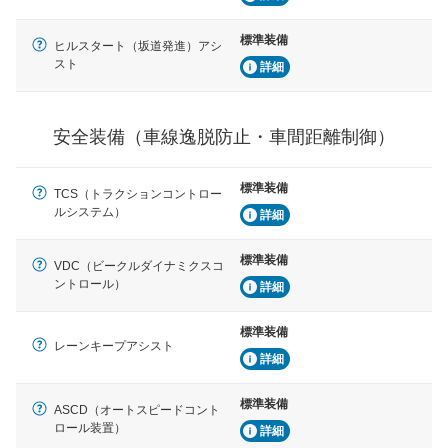
安全な車間距離を保ちながら前車を追従するアダプティ
ブ・クルーズ・コントロールなどが装備されています。
標準装備
ヒルスタート（坂道発進）アシ
スト
詳細
運転・駐車支援
駐車をスムーズに行うためにインテリジェンスパーキン
グ・アシストやサイドブラインドモニターなどが装備さ
れています。
安全装備（車線逸脱防止・車間距離制御）
衝撃軽減
万が一車体が衝撃を受けたときに、運転者・同乗者を守
標準装備
TCS（トラクションコントロー
るSRSエアバッグシステム、プリテンショナーシートベ
ルシステム）
詳細
ルトなどが装備されています。
標準装備
VDC（ビークルダイナミクスコ
ントロール）
詳細
標準装備
レーンキープアシスト
詳細
標準装備
ASCD（オートスピードコント
ロール装置）
詳細