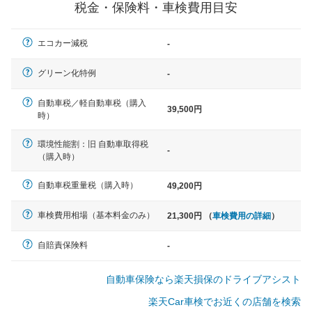
税金・保険料・車検費用目安
エコカー減税
-
一般的な車体のサイズの目安
グリーン化特例
-
自動車税／軽自動車税（購入
39,500円
軽自動車
時）
N-BOX、ワゴンR、タント、アル
ト など
環境性能割：旧 自動車取得税
-
（購入時）
自動車税重量税（購入時）
49,200円
中型車
車検費用相場（基本料金のみ）
21,300円 （
車検費用の詳細
）
ノア、セレナ、プリウス、カロー
ラ、ステップワゴン など
自賠責保険料
-
自動車保険なら楽天損保のドライブアシスト
楽天Car車検でお近くの店舗を検索
大型車