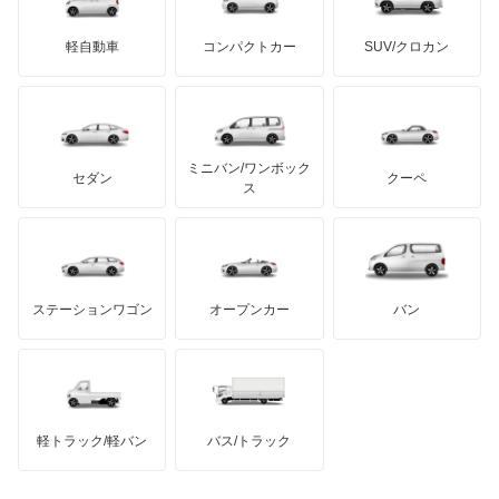
エルグランド
ミニ
ADモータース
サリーン
ドンカーブート
ジネッタ
アバルト
軽自動車
コンパクトカー
SUV/クロカン
UDトラックス
オッティ
アルテガ
プリムス
バーキン
もっと見る
ケータハム
イノチェンティ
レクサス
オースター
テスラ
セアト
もっと見る
カーボディーズ
もっと見る
アキュラ
オーラ
ミニバン/ワンボック
ジープ
KTM
セダン
クーペ
モーガン
ス
キャラバンコーチ
もっと見る
ダッジ
アルテガ
バンデンプラス
キャラバンバン
GMC
マクラーレン
もっと見る
ステーションワゴン
オープンカー
バン
キャラバンマイクロバス
ハマー
オースチン
キャラバンワゴン
インフィニティ
モーリス
キューブ
軽トラック/軽バン
バス/トラック
トライアンフ
もっと見る
キューブキュービック