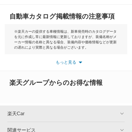
MG
クリッパーEV
自動車カタログ掲載情報の注意事項
ミニ
クリッパートラック
モーク
※楽天カーの提供する車種情報は、新車発売時のカタログデータ
を元に作成し常に最新情報に更新しておりますが、装備名称がメ
クリッパーバン
ーカー情報の名称と異なる場合、装備内容や価格情報などが更新
もっと見る
の遅れにより実際と異なる場合がございます。
クリッパーリオ
※最新情報につきましては、各メーカーの情報をご確認くださ
い。
もっと見る
※また安全装備につきましては同名称の装備であっても動作範囲
クルー
や性能に違いがございますので、詳細情報は各メーカーの情報を
ご確認ください。
グロリア
楽天グループからのお得な情報
グロリアセダン
グロリアバン
楽天Car
グロリアワゴン
関連サービス
TOP
よくある質問