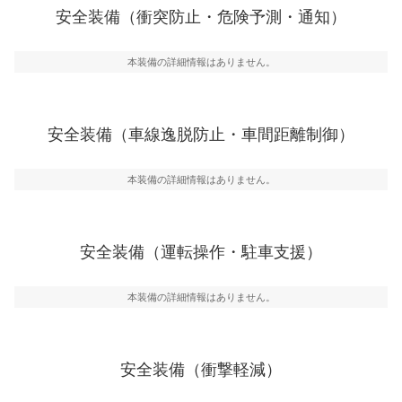
前走車や歩行者との衝突を回避するプリクラッシュブレ
安全装備（衝突防止・危険予測・通知）
ーキアシスト、ABSなどが装備されています。
一般的な荷物のサイズの目安
危険予測・通知
本装備の詳細情報はありません。
見えにくい場所に潜む危険を予測・通知するためのシス
テムなどが装備されています。
車線逸脱防止
安全装備（車線逸脱防止・車間距離制御）
車線のはみだしやふらつきを防止するためにレーンキー
プアシストなどが装備されています
本装備の詳細情報はありません。
車間距離制御
安全な車間距離を保ちながら前車を追従するアダプティ
ブ・クルーズ・コントロールなどが装備されています。
安全装備（運転操作・駐車支援）
運転・駐車支援
駐車をスムーズに行うためにインテリジェンスパーキン
グ・アシストやサイドブラインドモニターなどが装備さ
本装備の詳細情報はありません。
れています。
衝撃軽減
万が一車体が衝撃を受けたときに、運転者・同乗者を守
安全装備（衝撃軽減）
るSRSエアバッグシステム、プリテンショナーシートベ
ルトなどが装備されています。