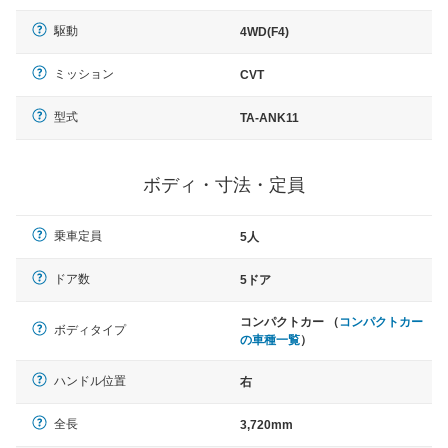
駆動
4WD(F4)
ミッション
CVT
型式
TA-ANK11
ボディ・寸法・定員
乗車定員
5人
ドア数
5ドア
コンパクトカー （
コンパクトカー
ボディタイプ
の車種一覧
）
ハンドル位置
右
全長
3,720mm