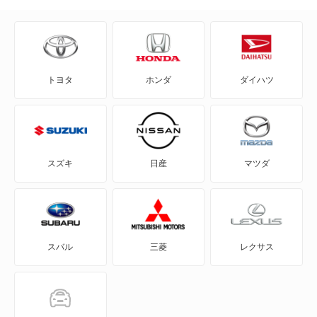
AD-MAXワゴン
ADバン
トヨタ
ホンダ
ダイハツ
ADワゴン
BE-1
e-NV200バン
スズキ
日産
マツダ
e-NV200ワゴン
GT-R
スバル
三菱
レクサス
KICKS
KIX