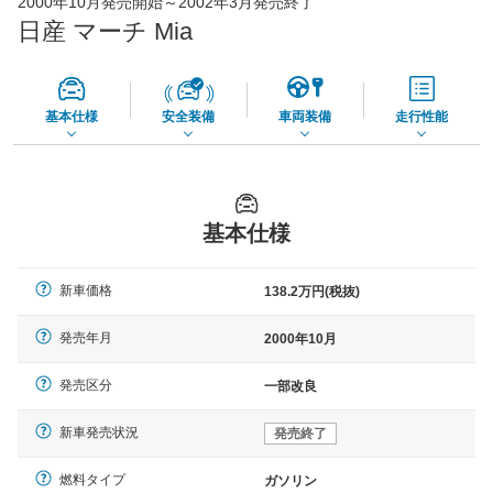
2000年10月発売開始～2002年3月発売終了
56,270
店舗を検索
円
日産 マーチ Mia
*当該価格は車種別の価格となります。
基本仕様
安全装備
車両装備
走行性能
基本仕様
新車価格
138.2万円(税抜)
発売年月
2000年10月
発売区分
一部改良
新車発売状況
発売終了
燃料タイプ
ガソリン