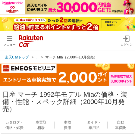
メニュー
ログイン
楽天Carトップ
...
マーチ Mia（2000年10月発売）
日産 マーチ 1992年モデル Miaの価格・装
備・性能・スペック詳細（2000年10月発
売）
カタログ・
車買取
車検
タイヤ・
自動
価格・燃費
相場
費用
車用品
車保険