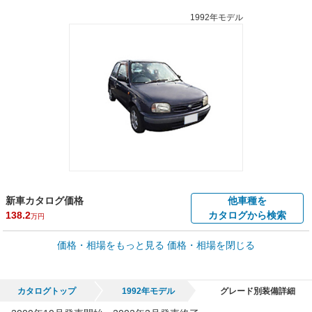
1992年モデル
新車カタログ価格
他車種を
138.2
カタログから検索
万円
車買取価格 *
価格・相場をもっと見る
価格・相場を閉じる
車買取相場
0
～
180.7
万円
万円
シミュレーション
1999年式/20万km
～
2017年式/5千km
カタログトップ
1992年モデル
グレード別装備詳細
全国平均の車検価格 *
楽天Car車検で