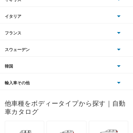
三菱
アベニールカーゴ
BMWアルピナ
クライスラー
TVR
イタリア
マツダ
アベニールサリュー
スマート
サターン
アストンマーティン
アルファロメオ
フランス
いすゞ
アリア
アウディ
シボレー
ジャガー
アウトビアンキ
シトロエン
スバル
インフィニティQ45
スウェーデン
オペル
ビュイック
ダイムラー
フィアット
プジョー
スズキ
サーブ
ウイングロード
フォルクスワーゲン
韓国
フォード
ベントレー
フェラーリ
ルノー
ダイハツ
ボルボ
エキスパート
ポルシェ
ヒョンデ
ポンティアック
輸入車その他
ランドローバー
マセラティ
ブガッティ
光岡自動車
エクストレイル
メルセデス・ベンツ
デーウ
もっと見る
マーキュリー
BYD
ロータス
ランチア
他車種をボディータイプから探す｜自動
日産ディーゼル
もっと見る
エクストレイル ハイブリッド
マイバッハ
キア
リンカーン
プロトン
車カタログ
ローバー
ランボルギーニ
日野自動車
エスカルゴ
ブラバス
サンヨン
デロリアン
TD
ロールスロイス
デトマソ
三菱ふそう