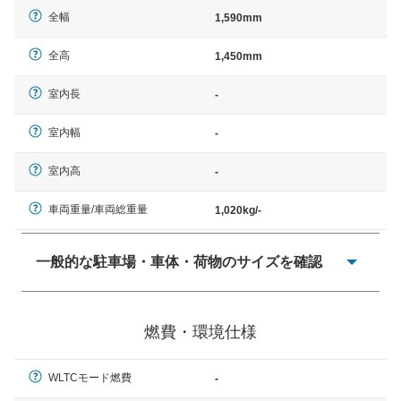
全幅
1,590mm
全高
1,450mm
室内長
-
室内幅
-
室内高
-
車両重量/車両総重量
1,020kg/-
一般的な駐車場・車体・荷物のサイズを確認
一般的に塗料などによる駐車場ライン施工の際には、1台
当たりのスペースと駐車に必要な車路幅が、幅 2,500mm
燃費・環境仕様
× 長さ 5,000mm 車路幅 5,000mmというサイズが標準値
（最低値）とされる事が多いようです。
WLTCモード燃費
-