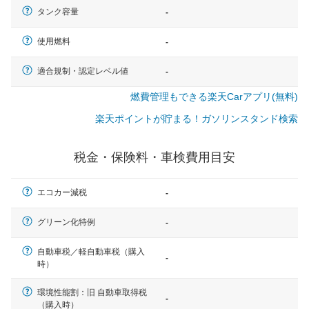
タンク容量
-
使用燃料
-
適合規制・認定レベル値
-
燃費管理もできる楽天Carアプリ(無料)
楽天ポイントが貯まる！ガソリンスタンド検索
税金・保険料・車検費用目安
エコカー減税
-
グリーン化特例
-
自動車税／軽自動車税（購入
-
時）
一般的な車体のサイズの目安
環境性能割：旧 自動車取得税
-
（購入時）