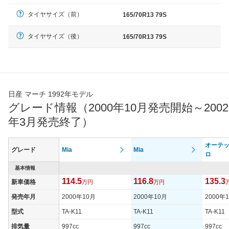
タイヤサイズ（前）
165/70R13 79S
タイヤサイズ（後）
165/70R13 79S
日産 マーチ 1992年モデル
グレード情報（2000年10月発売開始～2002
年3月発売終了）
オーテッ
グレード
Mia
Mia
ロ
基本情報
114.5
116.8
135.3
新車価格
万円
万円
発売年月
2000年10月
2000年10月
2000年
型式
TA-K11
TA-K11
TA-K11
排気量
997cc
997cc
997cc