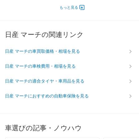
エンジン
もっと見る
最高出力
- [-]/ -
- [-]/ -
- [-]/ -
最高トルク
- [-]/ -
- [-]/ -
- [-]/ -
日産 マーチの関連リンク
過給機
-
-
-
タイヤ
前輪サイズ
155/70R13 75S
155/70R13 75S
155/70R
日産 マーチの車買取価格・相場を見る
後輪サイズ
155/70R13 75S
155/70R13 75S
155/70R
日産 マーチの車検費用・相場を見る
燃費
WLTC
-
-
-
日産 マーチの適合タイヤ・車用品を見る
WLTC/市街地
-
-
-
WLTC/郊外
-
-
-
日産 マーチにおすすめの自動車保険を見る
WLTC/高速道路
-
-
-
JC08
-
-
-
1015
-
-
-
車選びの記事・ノウハウ
60km定地
-
-
-