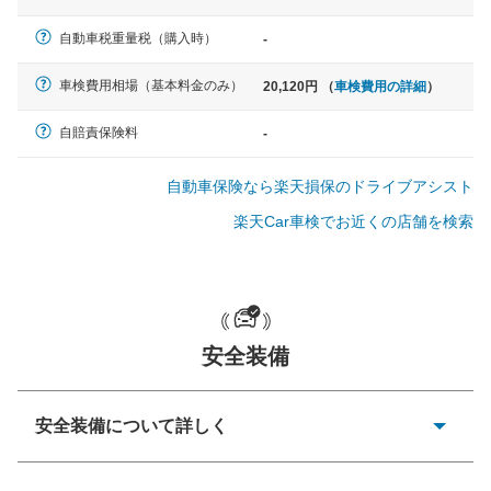
軽自動車
自動車税重量税（購入時）
-
N-BOX、ワゴンR、タント、アル
ト など
車検費用相場（基本料金のみ）
20,120円 （
車検費用の詳細
）
自賠責保険料
-
中型車
自動車保険なら楽天損保のドライブアシスト
ノア、セレナ、プリウス、カロー
ラ、ステップワゴン など
楽天Car車検でお近くの店舗を検索
大型車
安全装備
クラウン、アルファード、フォレ
スター、ハイエースワゴン、デリ
カD:5 など
安全装備について詳しく
衝突防止