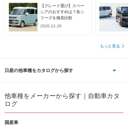
装備詳細を見る
装備詳細を見る
装備
装備オプション
【グレード選び】スペー
シアのおすすめは？各シ
リーズを徹底比較
2020-12-28
もっと見る
日産の他車種をカタログから探す
180SX
AD
他車種をメーカーから探す｜自動車カタ
ログ
AD エキスパート
AD-MAXバン
国産車