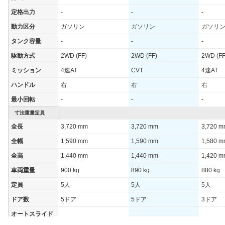
定格出力
-
-
-
動力区分
ガソリン
ガソリン
ガソリ
タンク容量
-
-
-
駆動方式
2WD (FF)
2WD (FF)
2WD (FF
ミッション
4速AT
CVT
4速AT
ハンドル
右
右
右
最小回転
-
-
-
寸法重量定員
全長
3,720 mm
3,720 mm
3,720 
全幅
1,590 mm
1,590 mm
1,580 
全高
1,440 mm
1,440 mm
1,420 
車両重量
900 kg
890 kg
880 kg
定員
5人
5人
5人
ドア数
5ドア
5ドア
3ドア
オートスライド
-
-
-
ドア