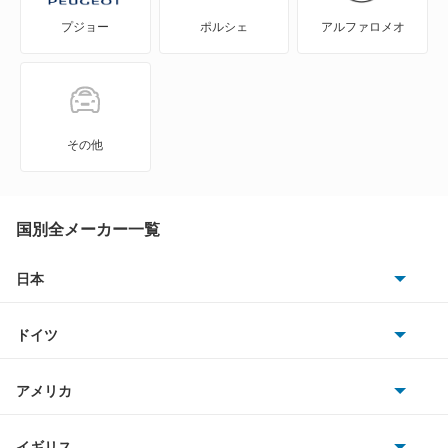
プジョー
ポルシェ
アルファロメオ
NV350キャラバン ワゴン
NXクーペ
VWサンタナ
その他
アトラス
アトラス ハイブリッド
国別全メーカー一覧
アトラスダンプ
日本
トヨタ
アトラスバン
ドイツ
日産
アトラスロコ
AMG
アメリカ
ホンダ
アベニール
BMW
キャデラック
イギリス