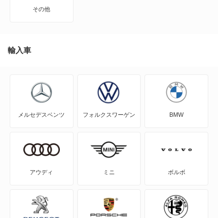
NT100クリッパー
その他
NT450アトラス
NT450アトラス ダンプ
輸入車
NV100クリッパー
NV100クリッパーリオ
メルセデスベンツ
フォルクスワーゲン
BMW
NV150 AD
NV200バネット
NV200バネットバン
アウディ
ミニ
ボルボ
NV350キャラバン
NV350キャラバン マイクロバス