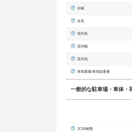
全幅
全高
室内長
室内幅
室内高
車両重量/車両総重量
一般的な駐車場・車体・
一般的に塗料などによる駐車場ライン
幅 5,000mmというサイズが
JC08燃費