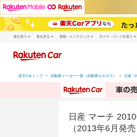
車を買う
車を売る
車検・メンテナンス
タイヤ・パーツを買う
試乗・商談
楽天Car車買取
車検予約
タイヤ・パー
キズ修理予約
新車
タイヤ交換サ
洗車・コーティング予約
メンテナンス管理
楽天Carトップ
自動車メーカー一覧（自動車カタログ）
日産（N
日産 マーチ 20
（2013年6月発