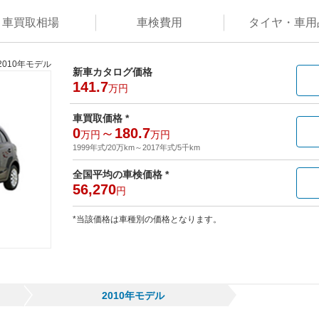
車買取
相場
車検
費用
タイヤ・
車用
2010年モデル
新車カタログ価格
141.7
万円
車買取価格 *
0
～
180.7
万円
万円
1999年式/20万km
～
2017年式/5千km
全国平均の車検価格 *
56,270
円
*当該価格は車種別の価格となります。
2010年モデル