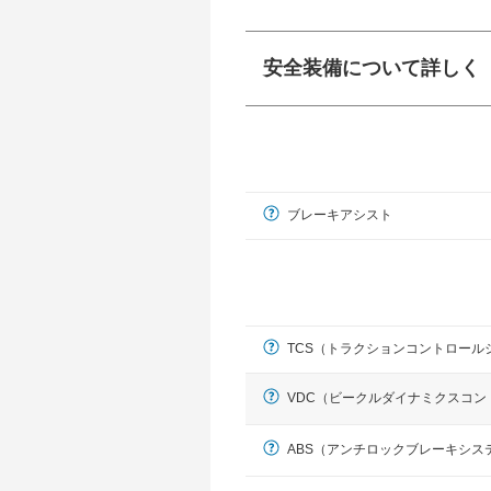
安全装備について詳しく
衝突防止
前走車や歩行者との
ーキアシスト、ABS
ブレーキアシスト
車線逸脱防止
車線のはみだしやふ
プアシストなどが装
運転・駐車支援
駐車をスムーズに行
TCS（トラクションコントロール
グ・アシストやサイ
れています。
VDC（ビークルダイナミクスコン
ABS（アンチロックブレーキシス