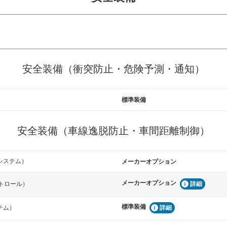
危険予測・通知
衝突を回避するプリクラッシュブレ
見えにくい場所に潜む
安全装備（衝突防止・危険予測・通知）
などが装備されています。
テムなどが装備されて
標準装備
車間距離制御
らつきを防止するためにレーンキー
安全な車間距離を保ち
備されています
ブ・クルーズ・コント
安全装備（車線逸脱防止・車間距離制御）
衝撃軽減
うためにインテリジェンスパーキン
万が一車体が衝撃を受
システム）
メーカーオプション
ドブラインドモニターなどが装備さ
るSRSエアバッグシス
ルトなどが装備されて
メーカーオプション
トロール）
詳細
標準装備
テム）
詳細