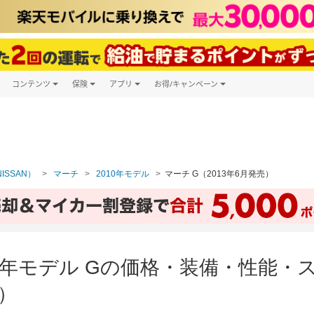
コンテンツ
保険
アプリ
お得/キャンペーン
楽天Carマガジン
キャンペーン一覧
ツ購入
自動車保険
楽天Carアプリ
自動車カタログ
ービス
楽天マイカー割
ISSAN）
マーチ
2010年モデル
マーチ G（2013年6月発売）
10年モデル Gの価格・装備・性能・
売）