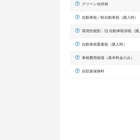
グリーン化特例
自動車税／軽自動車税（購入時）
環境性能割：旧 自動車取得税（購
自動車税重量税（購入時）
車検費用相場（基本料金のみ）
軽自動車
自賠責保険料
N-BOX、ワゴンR、タント、アル