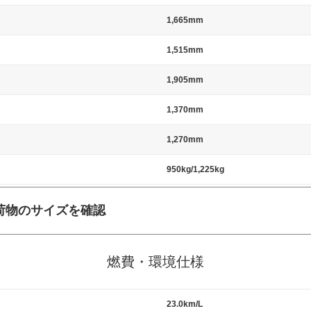
1,665mm
1,515mm
1,905mm
1,370mm
1,270mm
950kg/1,225kg
荷物のサイズを確認
施工の際には、1台当たりのスペースと駐車に必要な車路幅が、幅 2,500m
標準値（最低値）とされる事が多いようです。
燃費・環境仕様
23.0km/L