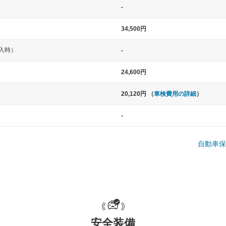
-
34,500円
入時）
-
24,600円
20,120円 （
車検費用の詳細
）
中型車
大型車
-
ト など
ノア、セレナ、プリウス、カローラ、ステ
クラウン、
ップワゴン など
ハイエースワ
自動車保
一般的な荷物のサイズの目安
安全装備