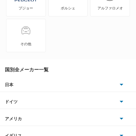
プジョー
ポルシェ
アルファロメオ
NV350キャラバン ワゴン
NXクーペ
VWサンタナ
その他
アトラス
アトラス ハイブリッド
国別全メーカー一覧
アトラスダンプ
日本
トヨタ
アトラスバン
ドイツ
日産
アトラスロコ
AMG
アメリカ
ホンダ
アベニール
BMW
キャデラック
イギリス