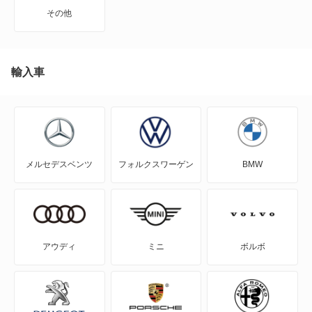
NT100クリッパー
その他
NT450アトラス
NT450アトラス ダンプ
輸入車
NV100クリッパー
NV100クリッパーリオ
メルセデスベンツ
フォルクスワーゲン
BMW
NV150 AD
NV200バネット
NV200バネットバン
アウディ
ミニ
ボルボ
NV350キャラバン
NV350キャラバン マイクロバス