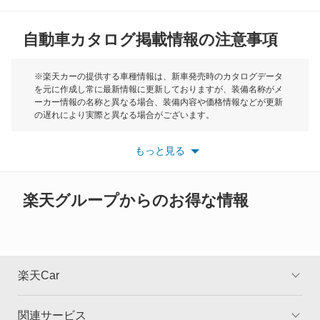
MG
クリッパーEV
自動車カタログ掲載情報の注意事項
ミニ
クリッパートラック
モーク
※楽天カーの提供する車種情報は、新車発売時のカタログデータ
を元に作成し常に最新情報に更新しておりますが、装備名称がメ
クリッパーバン
ーカー情報の名称と異なる場合、装備内容や価格情報などが更新
もっと見る
の遅れにより実際と異なる場合がございます。
クリッパーリオ
※最新情報につきましては、各メーカーの情報をご確認くださ
い。
もっと見る
※また安全装備につきましては同名称の装備であっても動作範囲
クルー
や性能に違いがございますので、詳細情報は各メーカーの情報を
ご確認ください。
グロリア
楽天グループからのお得な情報
グロリアセダン
グロリアバン
楽天Car
グロリアワゴン
関連サービス
TOP
よくある質問