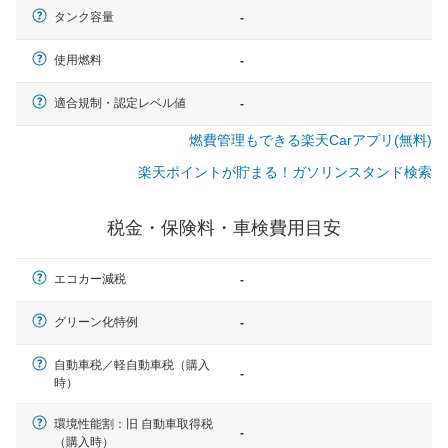
タンク容量
-
使用燃料
-
適合規制・認定レベル値
-
燃費管理もできる楽天Carアプリ(無料)
楽天ポイントが貯まる！ガソリンスタンド検索
税金・保険料・車検費用目安
エコカー減税
-
グリーン化特例
-
自動車税／軽自動車税（購入
-
時）
一般的な車体のサイズの目安
環境性能割：旧 自動車取得税
-
（購入時）