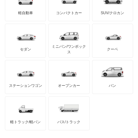
エルグランド
ミニ
ADモータース
サリーン
ドンカーブート
ジネッタ
アバルト
軽自動車
コンパクトカー
SUV/クロカン
UDトラックス
オッティ
アルテガ
プリムス
バーキン
もっと見る
ケータハム
イノチェンティ
レクサス
オースター
テスラ
セアト
もっと見る
カーボディーズ
もっと見る
アキュラ
オーラ
ミニバン/ワンボック
ジープ
KTM
セダン
クーペ
モーガン
ス
キャラバンコーチ
もっと見る
ダッジ
アルテガ
バンデンプラス
キャラバンバン
GMC
マクラーレン
もっと見る
ステーションワゴン
オープンカー
バン
キャラバンマイクロバス
ハマー
オースチン
キャラバンワゴン
インフィニティ
モーリス
キューブ
軽トラック/軽バン
バス/トラック
トライアンフ
もっと見る
キューブキュービック