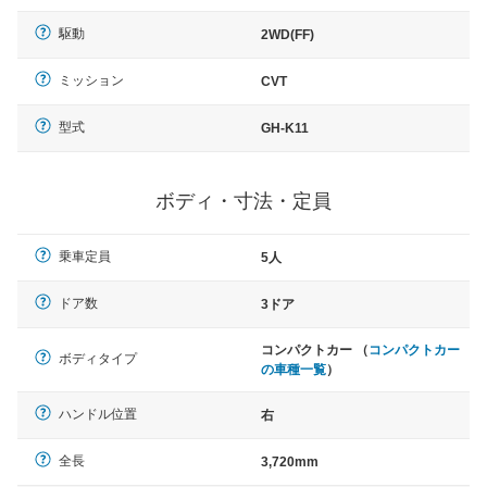
駆動
2WD(FF)
ミッション
CVT
型式
GH-K11
ボディ・寸法・定員
乗車定員
5人
ドア数
3ドア
コンパクトカー （
コンパクトカー
ボディタイプ
の車種一覧
）
ハンドル位置
右
全長
3,720mm