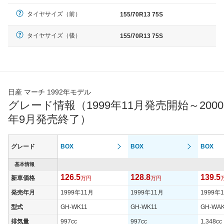
タイヤサイズ（前）
155/70R13 75S
タイヤサイズ（後）
155/70R13 75S
日産 マーチ 1992年モデル
グレード情報（1999年11月発売開始～2000
年9月発売終了）
グレード
BOX
BOX
BOX
基本情報
126.5
128.8
139.5
新車価格
万円
万円
発売年月
1999年11月
1999年11月
1999年
型式
GH-WK11
GH-WK11
GH-WAK
排気量
997cc
997cc
1,348cc