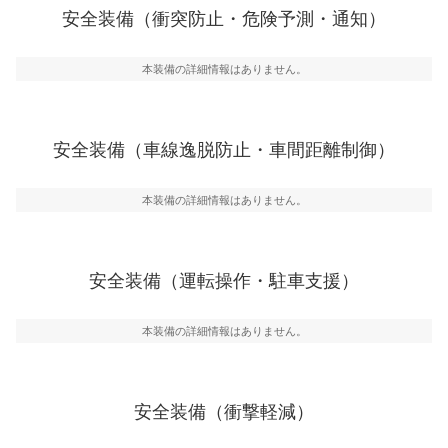
前走車や歩行者との衝突を回避するプリクラッシュブレ
安全装備（衝突防止・危険予測・通知）
ーキアシスト、ABSなどが装備されています。
一般的な荷物のサイズの目安
危険予測・通知
本装備の詳細情報はありません。
見えにくい場所に潜む危険を予測・通知するためのシス
テムなどが装備されています。
車線逸脱防止
安全装備（車線逸脱防止・車間距離制御）
車線のはみだしやふらつきを防止するためにレーンキー
プアシストなどが装備されています
本装備の詳細情報はありません。
車間距離制御
安全な車間距離を保ちながら前車を追従するアダプティ
ブ・クルーズ・コントロールなどが装備されています。
安全装備（運転操作・駐車支援）
運転・駐車支援
駐車をスムーズに行うためにインテリジェンスパーキン
グ・アシストやサイドブラインドモニターなどが装備さ
本装備の詳細情報はありません。
れています。
衝撃軽減
万が一車体が衝撃を受けたときに、運転者・同乗者を守
安全装備（衝撃軽減）
るSRSエアバッグシステム、プリテンショナーシートベ
ルトなどが装備されています。