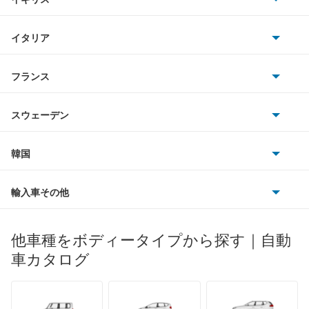
三菱
アベニールカーゴ
BMWアルピナ
クライスラー
TVR
イタリア
マツダ
アベニールサリュー
スマート
サターン
アストンマーティン
アルファロメオ
フランス
いすゞ
アリア
アウディ
シボレー
ジャガー
アウトビアンキ
シトロエン
スバル
インフィニティQ45
スウェーデン
オペル
ビュイック
ダイムラー
フィアット
プジョー
スズキ
サーブ
ウイングロード
フォルクスワーゲン
韓国
フォード
ベントレー
フェラーリ
ルノー
ダイハツ
ボルボ
エキスパート
ポルシェ
ヒョンデ
ポンティアック
輸入車その他
ランドローバー
マセラティ
ブガッティ
光岡自動車
エクストレイル
メルセデス・ベンツ
デーウ
もっと見る
マーキュリー
BYD
ロータス
ランチア
他車種をボディータイプから探す｜自動
日産ディーゼル
もっと見る
エクストレイル ハイブリッド
マイバッハ
キア
リンカーン
プロトン
車カタログ
ローバー
ランボルギーニ
日野自動車
エスカルゴ
ブラバス
サンヨン
デロリアン
TD
ロールスロイス
デトマソ
三菱ふそう