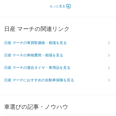
エンジン
もっと見る
最高出力
- [-]/ -
- [-]/ -
- [-]/ -
最高トルク
- [-]/ -
- [-]/ -
- [-]/ -
日産 マーチの関連リンク
過給機
-
-
-
タイヤ
前輪サイズ
155/70R13 75S
155/70R13 75S
165/70R
日産 マーチの車買取価格・相場を見る
後輪サイズ
155/70R13 75S
155/70R13 75S
165/70R
日産 マーチの車検費用・相場を見る
燃費
WLTC
-
-
-
日産 マーチの適合タイヤ・車用品を見る
WLTC/市街地
-
-
-
WLTC/郊外
-
-
-
日産 マーチにおすすめの自動車保険を見る
WLTC/高速道路
-
-
-
JC08
-
-
-
1015
-
-
-
車選びの記事・ノウハウ
60km定地
-
-
-