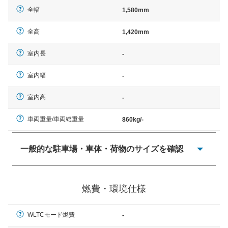
全幅
1,580mm
全高
1,420mm
室内長
-
室内幅
-
室内高
-
車両重量/車両総重量
860kg/-
一般的な駐車場・車体・荷物のサイズを確認
一般的に塗料などによる駐車場ライン施工の際には、1台
当たりのスペースと駐車に必要な車路幅が、幅 2,500mm
燃費・環境仕様
× 長さ 5,000mm 車路幅 5,000mmというサイズが標準値
（最低値）とされる事が多いようです。
WLTCモード燃費
-