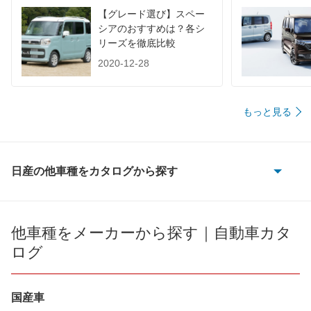
装備詳細を見る
装備詳細を見る
装備
装備オプション
【グレード選び】スペー
シアのおすすめは？各シ
リーズを徹底比較
2020-12-28
もっと見る
日産の他車種をカタログから探す
180SX
AD
他車種をメーカーから探す｜自動車カタ
ログ
AD エキスパート
AD-MAXバン
国産車