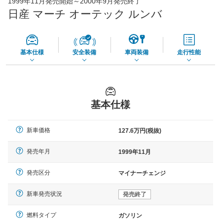
1999年11月発売開始～2000年9月発売終了
56,270
店舗を検索
円
日産 マーチ オーテック ルンバ
*当該価格は車種別の価格となります。
基本仕様
安全装備
車両装備
走行性能
基本仕様
新車価格
127.6万円(税抜)
発売年月
1999年11月
発売区分
マイナーチェンジ
新車発売状況
発売終了
燃料タイプ
ガソリン