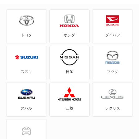
AD-MAXワゴン
ADバン
トヨタ
ホンダ
ダイハツ
ADワゴン
BE-1
e-NV200バン
スズキ
日産
マツダ
e-NV200ワゴン
GT-R
スバル
三菱
レクサス
KICKS
KIX