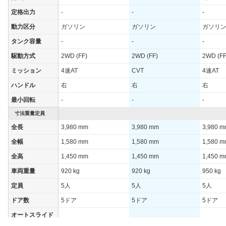
定格出力
-
-
-
動力区分
ガソリン
ガソリン
ガソリ
タンク容量
-
-
-
駆動方式
2WD (FF)
2WD (FF)
2WD (FF
ミッション
4速AT
CVT
4速AT
ハンドル
右
右
右
最小回転
-
-
-
寸法重量定員
全長
3,980 mm
3,980 mm
3,980 
全幅
1,580 mm
1,580 mm
1,580 
全高
1,450 mm
1,450 mm
1,450 
車両重量
920 kg
920 kg
950 kg
定員
5人
5人
5人
ドア数
5ドア
5ドア
5ドア
オートスライド
-
-
-
ドア