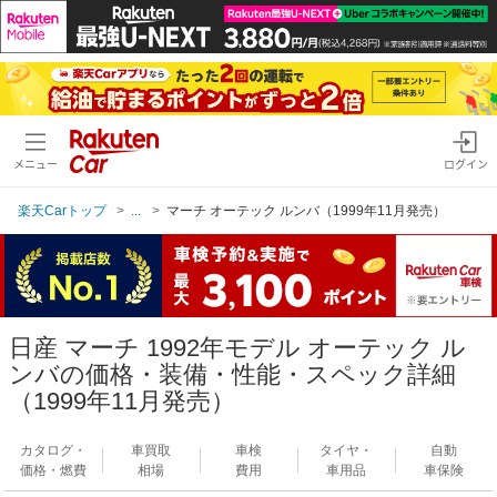
メニュー
ログイン
楽天Carトップ
...
マーチ オーテック ルンバ（1999年11月発売）
日産 マーチ 1992年モデル オーテック ル
ンバの価格・装備・性能・スペック詳細
（1999年11月発売）
カタログ・
車買取
車検
タイヤ・
自動
価格・燃費
相場
費用
車用品
車保険