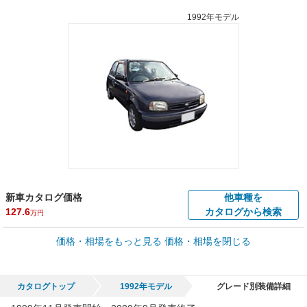
1992年モデル
新車カタログ価格
他車種を
127.6
カタログから検索
万円
車買取価格 *
価格・相場をもっと見る
価格・相場を閉じる
車買取相場
0
～
180.7
万円
万円
シミュレーション
1999年式/20万km
～
2017年式/5千km
カタログトップ
1992年モデル
グレード別装備詳細
全国平均の車検価格 *
楽天Car車検で