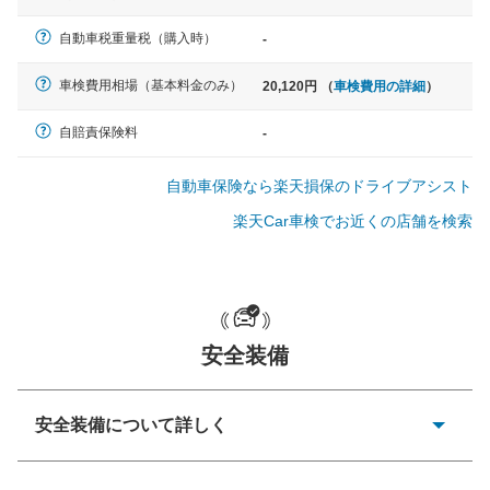
軽自動車
自動車税重量税（購入時）
-
N-BOX、ワゴンR、タント、アル
ト など
車検費用相場（基本料金のみ）
20,120円 （
車検費用の詳細
）
自賠責保険料
-
中型車
自動車保険なら楽天損保のドライブアシスト
ノア、セレナ、プリウス、カロー
ラ、ステップワゴン など
楽天Car車検でお近くの店舗を検索
大型車
安全装備
クラウン、アルファード、フォレ
スター、ハイエースワゴン、デリ
カD:5 など
安全装備について詳しく
衝突防止