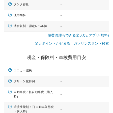
タンク容量
-
使用燃料
-
適合規制・認定レベル値
-
燃費管理もできる楽天Carアプリ(無料)
楽天ポイントが貯まる！ガソリンスタンド検索
税金・保険料・車検費用目安
エコカー減税
-
グリーン化特例
-
自動車税／軽自動車税（購入
-
時）
一般的な車体のサイズの目安
環境性能割：旧 自動車取得税
-
（購入時）