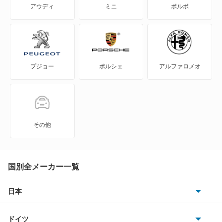
アウディ
ミニ
ボルボ
NV350キャラバン
NV350キャラバン マイクロバス
プジョー
ポルシェ
アルファロメオ
NV350キャラバン ワゴン
NXクーペ
VWサンタナ
その他
アトラス
アトラス ハイブリッド
国別全メーカー一覧
アトラスダンプ
日本
トヨタ
アトラスバン
ドイツ