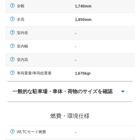
全幅
1,740mm
全高
1,850mm
室内長
-
室内幅
-
室内高
-
車両重量/車両総重量
1,670kg/-
一般的な駐車場・車体・荷物のサイズを確認
一般的に塗料などによる駐車場ライン施工の際には、1台
当たりのスペースと駐車に必要な車路幅が、幅 2,500mm
燃費・環境仕様
× 長さ 5,000mm 車路幅 5,000mmというサイズが標準値
（最低値）とされる事が多いようです。
WLTCモード燃費
-