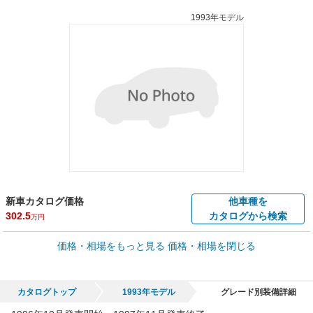
1993年モデル
新車カタログ価格
他車種を
302.5
カタログから検索
万円
車買取価格 *
価格・相場をもっと見る
価格・相場を閉じる
車買取相場
0.2
～
44
万円
万円
シミュレーション
1996年式/20万km
～
1997年式/5千km
カタログトップ
1993年モデル
グレード別装備詳細
全国平均の車検価格 *
楽天Car車検で