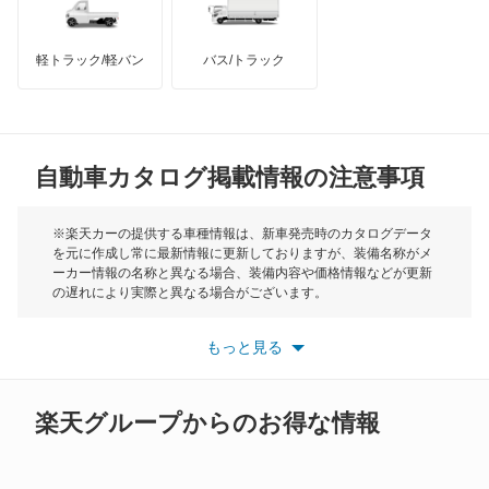
インフィニティ
モーリス
キューブ
軽トラック/軽バン
バス/トラック
トライアンフ
もっと見る
キューブキュービック
MG
クリッパーEV
自動車カタログ掲載情報の注意事項
ミニ
クリッパートラック
モーク
※楽天カーの提供する車種情報は、新車発売時のカタログデータ
を元に作成し常に最新情報に更新しておりますが、装備名称がメ
クリッパーバン
ーカー情報の名称と異なる場合、装備内容や価格情報などが更新
もっと見る
の遅れにより実際と異なる場合がございます。
クリッパーリオ
※最新情報につきましては、各メーカーの情報をご確認くださ
い。
もっと見る
※また安全装備につきましては同名称の装備であっても動作範囲
クルー
や性能に違いがございますので、詳細情報は各メーカーの情報を
ご確認ください。
グロリア
楽天グループからのお得な情報
グロリアセダン