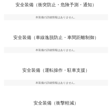
前走車や歩行者との衝突を回避するプリクラッシュブレ
安全装備（衝突防止・危険予測・通知）
ーキアシスト、ABSなどが装備されています。
一般的な荷物のサイズの目安
危険予測・通知
本装備の詳細情報はありません。
見えにくい場所に潜む危険を予測・通知するためのシス
テムなどが装備されています。
車線逸脱防止
安全装備（車線逸脱防止・車間距離制御）
車線のはみだしやふらつきを防止するためにレーンキー
プアシストなどが装備されています
本装備の詳細情報はありません。
車間距離制御
安全な車間距離を保ちながら前車を追従するアダプティ
ブ・クルーズ・コントロールなどが装備されています。
安全装備（運転操作・駐車支援）
運転・駐車支援
駐車をスムーズに行うためにインテリジェンスパーキン
グ・アシストやサイドブラインドモニターなどが装備さ
本装備の詳細情報はありません。
れています。
衝撃軽減
万が一車体が衝撃を受けたときに、運転者・同乗者を守
安全装備（衝撃軽減）
るSRSエアバッグシステム、プリテンショナーシートベ
ルトなどが装備されています。