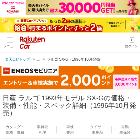
メニュー
ログイン
楽天Carトップ
...
ラルゴ SX-G（1996年10月発売）
日産 ラルゴ 1993年モデル SX-Gの価格・
装備・性能・スペック詳細（1996年10月発
売）
カタログ・
車買取
車検
タイヤ・
自動
価格・燃費
相場
費用
車用品
車保険