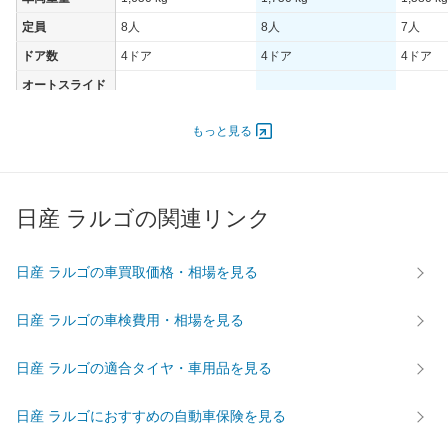
定員
8人
8人
7人
ドア数
4ドア
4ドア
4ドア
オートスライド
-
-
-
ドア
エンジン
もっと見る
最高出力
- [-]/ -
- [-]/ -
- [-]/ -
最高トルク
- [-]/ -
- [-]/ -
- [-]/ -
日産 ラルゴの関連リンク
過給機
-
-
-
タイヤ
前輪サイズ
-
-
-
日産 ラルゴの車買取価格・相場を見る
後輪サイズ
-
-
-
日産 ラルゴの車検費用・相場を見る
燃費
WLTC
-
-
-
日産 ラルゴの適合タイヤ・車用品を見る
WLTC/市街地
-
-
-
WLTC/郊外
-
-
-
日産 ラルゴにおすすめの自動車保険を見る
WLTC/高速道路
-
-
-