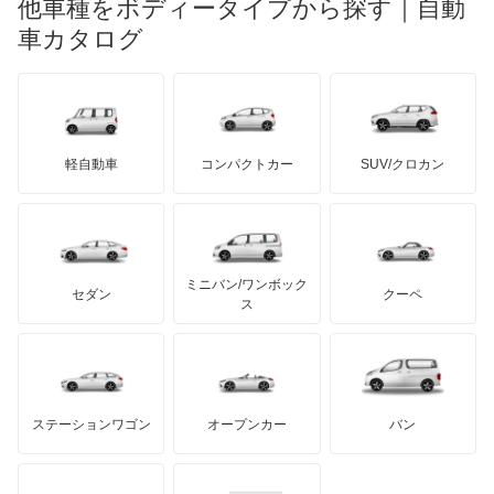
他車種をボディータイプから探す｜自動
日産ディーゼル
もっと見る
エクストレイル ハイブリッド
マイバッハ
キア
リンカーン
プロトン
車カタログ
ローバー
ランボルギーニ
日野自動車
エスカルゴ
ブラバス
サンヨン
デロリアン
TD
ロールスロイス
デトマソ
三菱ふそう
エルグランド
ミニ
ADモータース
サリーン
ドンカーブート
ジネッタ
アバルト
軽自動車
コンパクトカー
SUV/クロカン
UDトラックス
オッティ
アルテガ
プリムス
バーキン
もっと見る
ケータハム
イノチェンティ
レクサス
オースター
テスラ
セアト
もっと見る
カーボディーズ
もっと見る
アキュラ
オーラ
ミニバン/ワンボック
ジープ
KTM
セダン
クーペ
モーガン
ス
キャラバンコーチ
もっと見る
ダッジ
アルテガ
バンデンプラス
キャラバンバン
GMC
マクラーレン
もっと見る
ステーションワゴン
オープンカー
バン
キャラバンマイクロバス
ハマー
オースチン
キャラバンワゴン