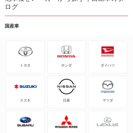
ログ
AD エキスパート
AD-MAXバン
国産車
AD-MAXワゴン
ADバン
トヨタ
ホンダ
ダイハツ
ADワゴン
BE-1
e-NV200バン
スズキ
日産
マツダ
e-NV200ワゴン
GT-R