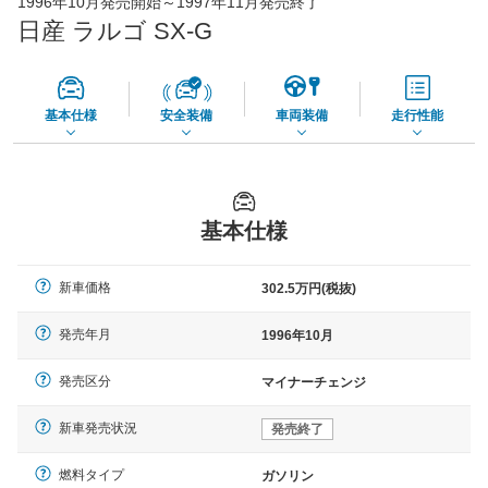
1996年10月発売開始～1997年11月発売終了
73,850
店舗を検索
円
日産 ラルゴ SX-G
*当該価格は車種別の価格となります。
基本仕様
安全装備
車両装備
走行性能
基本仕様
新車価格
302.5万円(税抜)
発売年月
1996年10月
発売区分
マイナーチェンジ
新車発売状況
発売終了
燃料タイプ
ガソリン