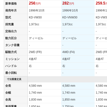
256
282
259.5
新車価格
万円
万円
発売年月
1996年10月
1996年10月
1996年
型式
KD-VW30
KD-VNW30
KD-VW3
排気量
1,973cc
1,973cc
1,973cc
定格出力
-
-
-
動力区分
ディーゼル
ディーゼル
ディー
タンク容量
-
-
-
駆動方式
2WD (FR)
4WD (F4)
2WD (F
ミッション
4速AT
4速AT
4速AT
ハンドル
右
右
右
最小回転
-
-
-
寸法重量定員
全長
4,580 mm
4,580 mm
4,580 
全幅
1,740 mm
1,740 mm
1,740 
全高
1,830 mm
1,850 mm
1,830 
車両重量
1,650 kg
1,750 kg
1,580 kg