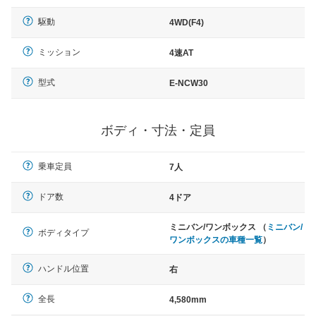
駆動
4WD(F4)
ミッション
4速AT
型式
E-NCW30
ボディ・寸法・定員
乗車定員
7人
ドア数
4ドア
ミニバン/ワンボックス （
ミニバン/
ボディタイプ
ワンボックスの車種一覧
）
ハンドル位置
右
全長
4,580mm