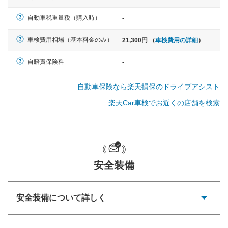
軽自動車
自動車税重量税（購入時）
-
N-BOX、ワゴンR、タント、アル
ト など
車検費用相場（基本料金のみ）
21,300円 （
車検費用の詳細
）
自賠責保険料
-
中型車
自動車保険なら楽天損保のドライブアシスト
ノア、セレナ、プリウス、カロー
ラ、ステップワゴン など
楽天Car車検でお近くの店舗を検索
大型車
安全装備
クラウン、アルファード、フォレ
スター、ハイエースワゴン、デリ
カD:5 など
安全装備について詳しく
衝突防止