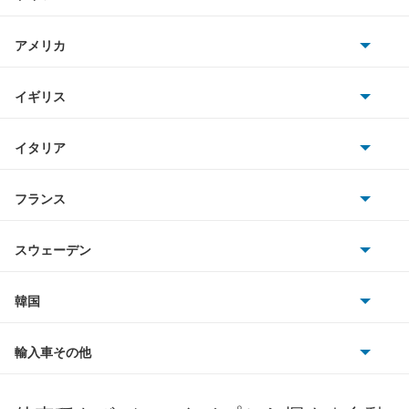
日産
アトラスロコ
AMG
アメリカ
ホンダ
アベニール
BMW
キャデラック
イギリス
三菱
アベニールカーゴ
BMWアルピナ
クライスラー
TVR
イタリア
マツダ
アベニールサリュー
スマート
サターン
アストンマーティン
アルファロメオ
フランス
いすゞ
アリア
アウディ
シボレー
ジャガー
アウトビアンキ
シトロエン
スバル
インフィニティQ45
スウェーデン
オペル
ビュイック
ダイムラー
フィアット
プジョー
スズキ
サーブ
ウイングロード
フォルクスワーゲン
韓国
フォード
ベントレー
フェラーリ
ルノー
ダイハツ
ボルボ
エキスパート
ポルシェ
ヒョンデ
ポンティアック
輸入車その他
ランドローバー
マセラティ
ブガッティ
光岡自動車
エクストレイル
メルセデス・ベンツ
デーウ
もっと見る
マーキュリー
BYD
ロータス
ランチア