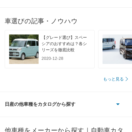
JC08
-
-
-
1015
-
-
-
車選びの記事・ノウハウ
60km定地
-
-
-
装備詳細を見る
装備詳細を見る
装備
装備オプション
【グレード選び】スペー
シアのおすすめは？各シ
リーズを徹底比較
2020-12-28
もっと見る
日産の他車種をカタログから探す
180SX
AD
他車種をメーカーから探す｜自動車カタ