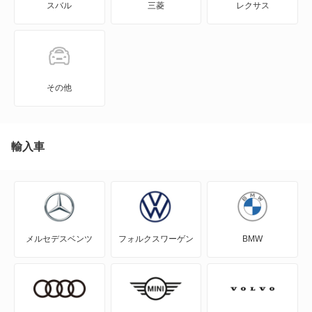
スバル
三菱
レクサス
KICKS
KIX
NT100クリッパー
その他
NT450アトラス
NT450アトラス ダンプ
輸入車
NV100クリッパー
NV100クリッパーリオ
メルセデスベンツ
フォルクスワーゲン
BMW
NV150 AD
NV200バネット
NV200バネットバン