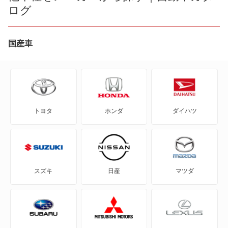
ログ
AD エキスパート
AD-MAXバン
国産車
AD-MAXワゴン
ADバン
トヨタ
ホンダ
ダイハツ
ADワゴン
BE-1
e-NV200バン
スズキ
日産
マツダ
e-NV200ワゴン
GT-R