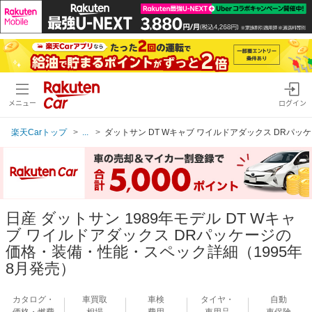
メニュー
ログイン
楽天Carトップ
...
ダットサン DT Wキャブ ワイルドアダックス DRパッケ
日産 ダットサン 1989年モデル DT Wキャ
ブ ワイルドアダックス DRパッケージの
価格・装備・性能・スペック詳細（1995年
8月発売）
カタログ・
車買取
車検
タイヤ・
自動
価格・燃費
相場
費用
車用品
車保険