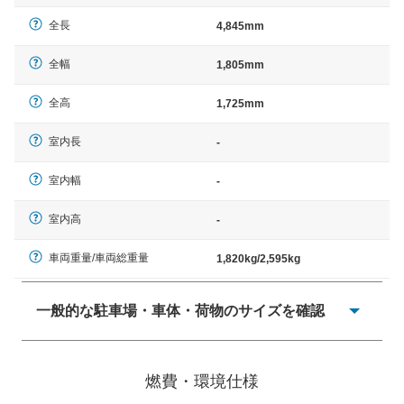
全長
4,845mm
全幅
1,805mm
全高
1,725mm
室内長
-
室内幅
-
室内高
-
車両重量/車両総重量
1,820kg/2,595kg
一般的な駐車場・車体・荷物のサイズを確認
一般的に塗料などによる駐車場ライン施工の際には、1台
当たりのスペースと駐車に必要な車路幅が、幅 2,500mm
燃費・環境仕様
× 長さ 5,000mm 車路幅 5,000mmというサイズが標準値