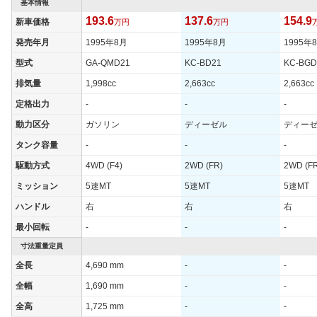
基本情報
193.6
137.6
154.9
新車価格
万円
万円
発売年月
1995年8月
1995年8月
1995年
型式
GA-QMD21
KC-BD21
KC-BGD
排気量
1,998cc
2,663cc
2,663cc
定格出力
-
-
-
動力区分
ガソリン
ディーゼル
ディー
タンク容量
-
-
-
駆動方式
4WD (F4)
2WD (FR)
2WD (F
ミッション
5速MT
5速MT
5速MT
ハンドル
右
右
右
最小回転
-
-
-
寸法重量定員
全長
4,690 mm
-
-
全幅
1,690 mm
-
-
全高
1,725 mm
-
-