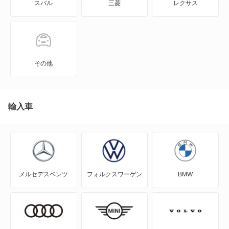
スバル
三菱
レクサス
KICKS
KIX
NT100クリッパー
その他
NT450アトラス
NT450アトラス ダンプ
輸入車
NV100クリッパー
NV100クリッパーリオ
メルセデスベンツ
フォルクスワーゲン
BMW
NV150 AD
NV200バネット
NV200バネットバン