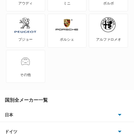
アウディ
ミニ
ボルボ
NV350キャラバン
NV350キャラバン マイクロバス
プジョー
ポルシェ
アルファロメオ
NV350キャラバン ワゴン
NXクーペ
VWサンタナ
その他
アトラス
アトラス ハイブリッド
国別全メーカー一覧
アトラスダンプ
日本
トヨタ
アトラスバン
ドイツ