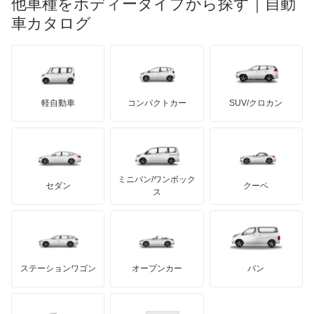
他車種をボディータイプから探す｜自動
日産ディーゼル
もっと見る
エクストレイル ハイブリッド
マイバッハ
キア
リンカーン
プロトン
車カタログ
ローバー
ランボルギーニ
日野自動車
エスカルゴ
ブラバス
サンヨン
デロリアン
TD
ロールスロイス
デトマソ
三菱ふそう
エルグランド
ミニ
ADモータース
サリーン
ドンカーブート
ジネッタ
アバルト
軽自動車
コンパクトカー
SUV/クロカン
UDトラックス
オッティ
アルテガ
プリムス
バーキン
もっと見る
ケータハム
イノチェンティ
レクサス
オースター
テスラ
セアト
もっと見る
カーボディーズ
もっと見る
アキュラ
オーラ
ミニバン/ワンボック
ジープ
KTM
セダン
クーペ
モーガン
ス
キャラバンコーチ
もっと見る
ダッジ
アルテガ
バンデンプラス
キャラバンバン
GMC
マクラーレン
もっと見る
ステーションワゴン
オープンカー
バン
キャラバンマイクロバス
ハマー
オースチン
キャラバンワゴン