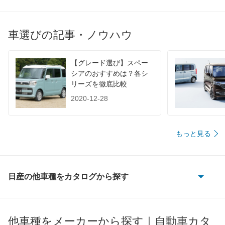
WLTC/高速道路
-
-
-
JC08
-
-
-
車選びの記事・ノウハウ
1015
-
-
-
60km定地
14.3km/L
-
-
【グレード選び】スペー
装備詳細を見る
装備詳細を見る
装備
装備オプション
シアのおすすめは？各シ
リーズを徹底比較
2020-12-28
もっと見る
日産の他車種をカタログから探す
180SX
AD
他車種をメーカーから探す｜自動車カタ