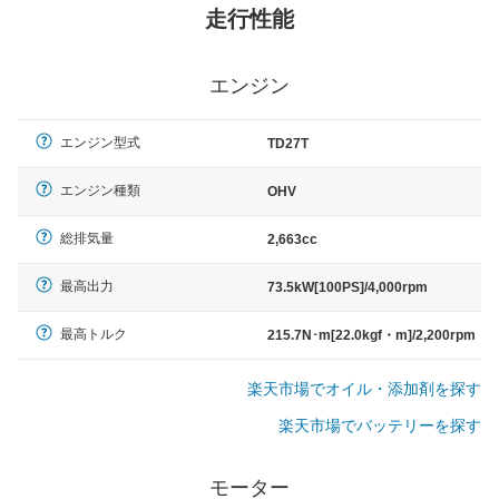
走行性能
エンジン
エンジン型式
TD27T
エンジン種類
OHV
総排気量
2,663cc
最高出力
73.5kW[100PS]/4,000rpm
最高トルク
215.7N･m[22.0kgf・m]/2,200rpm
楽天市場でオイル・添加剤を探す
楽天市場でバッテリーを探す
モーター