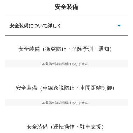
安全装備
安全装備について詳しく
一般的な荷物のサイズの目安
衝突防止
前走車や歩行者との衝突を回避するプリクラッシュブレ
安全装備（衝突防止・危険予測・通知）
ーキアシスト、ABSなどが装備されています。
危険予測・通知
本装備の詳細情報はありません。
見えにくい場所に潜む危険を予測・通知するためのシス
テムなどが装備されています。
車線逸脱防止
安全装備（車線逸脱防止・車間距離制御）
車線のはみだしやふらつきを防止するためにレーンキー
プアシストなどが装備されています
本装備の詳細情報はありません。
車間距離制御
安全な車間距離を保ちながら前車を追従するアダプティ
ブ・クルーズ・コントロールなどが装備されています。
安全装備（運転操作・駐車支援）
運転・駐車支援