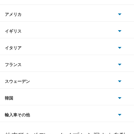
日産
アトラスロコ
AMG
アメリカ
ホンダ
アベニール
BMW
キャデラック
イギリス
三菱
アベニールカーゴ
BMWアルピナ
クライスラー
TVR
イタリア
マツダ
アベニールサリュー
スマート
サターン
アストンマーティン
アルファロメオ
フランス
いすゞ
アリア
アウディ
シボレー
ジャガー
アウトビアンキ
シトロエン
スバル
インフィニティQ45
スウェーデン
オペル
ビュイック
ダイムラー
フィアット
プジョー
スズキ
サーブ
ウイングロード
フォルクスワーゲン
韓国
フォード
ベントレー
フェラーリ
ルノー
ダイハツ
ボルボ
エキスパート
ポルシェ
ヒョンデ
ポンティアック
輸入車その他
ランドローバー
マセラティ
ブガッティ
光岡自動車
エクストレイル
メルセデス・ベンツ
デーウ
もっと見る
マーキュリー
BYD
ロータス
ランチア