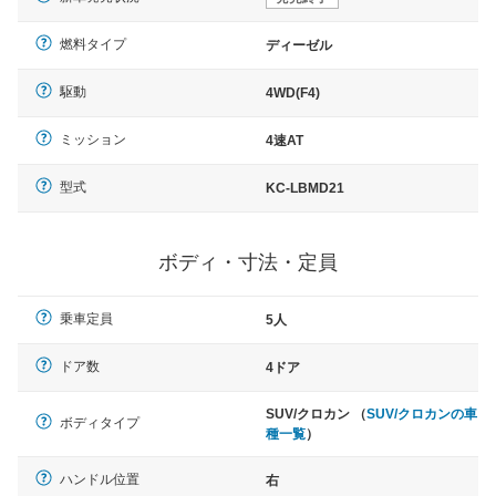
燃料タイプ
ディーゼル
駆動
4WD(F4)
ミッション
4速AT
型式
KC-LBMD21
ボディ・寸法・定員
乗車定員
5人
ドア数
4ドア
SUV/クロカン （
SUV/クロカンの車
ボディタイプ
種一覧
）
ハンドル位置
右