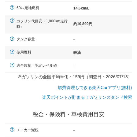
（最低値）とされる事が多いようです。
60㎞定地燃費
14.6km/L
ガソリン代目安（1,000km走行
約10,890円
時）
タンク容量
-
使用燃料
軽油
適合規制・認定レベル値
-
※ガソリンの全国平均単価：159円（調査日：2026/07/13）
燃費管理もできる楽天Carアプリ(無料)
楽天ポイントが貯まる！ガソリンスタンド検索
税金・保険料・車検費用目安
エコカー減税
-