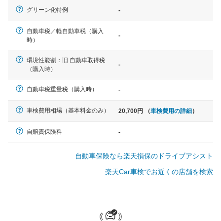
一般的な車体のサイズの目安
グリーン化特例
-
自動車税／軽自動車税（購入
-
軽自動車
時）
N-BOX、ワゴンR、タント、アル
ト など
環境性能割：旧 自動車取得税
-
（購入時）
自動車税重量税（購入時）
-
中型車
車検費用相場（基本料金のみ）
20,700円 （
車検費用の詳細
）
ノア、セレナ、プリウス、カロー
ラ、ステップワゴン など
自賠責保険料
-
自動車保険なら楽天損保のドライブアシスト
楽天Car車検でお近くの店舗を検索
大型車
クラウン、アルファード、フォレ
スター、ハイエースワゴン、デリ
カD:5 など