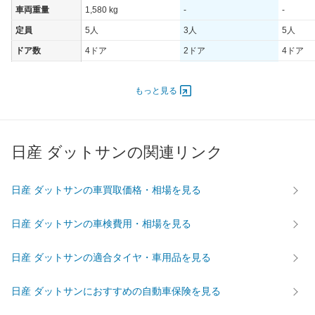
車両重量
1,580 kg
-
-
定員
5人
3人
5人
ドア数
4ドア
2ドア
4ドア
オートスライド
-
-
-
ドア
もっと見る
エンジン
最高出力
66.90 [91]/ 5,000
- [-]/ -
- [-]/ -
最高トルク
158.9 [16.2]/ 3,000
- [-]/ -
- [-]/ -
日産 ダットサンの関連リンク
過給機
-
-
-
タイヤ
日産 ダットサンの車買取価格・相場を見る
前輪サイズ
215R15-8PRLT
-
-
後輪サイズ
215R15-8PRLT
-
-
日産 ダットサンの車検費用・相場を見る
燃費
日産 ダットサンの適合タイヤ・車用品を見る
WLTC
-
-
-
WLTC/市街地
-
-
-
日産 ダットサンにおすすめの自動車保険を見る
WLTC/郊外
-
-
-