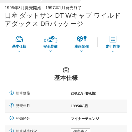
全国平均の車検価格 *
楽天Car車検で
1995年8月発売開始～1997年1月発売終了
65,050
店舗を検索
円
日産 ダットサン DT Wキャブ ワイルド
*当該価格は車種別の価格となります。
アダックス DRパッケージ
基本仕様
安全装備
車両装備
走行性能
基本仕様
新車価格
268.2万円(税抜)
発売年月
1995年8月
発売区分
マイナーチェンジ
新車発売状況
発売終了