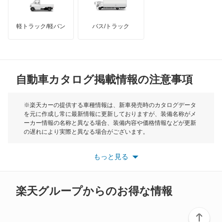
インフィニティ
モーリス
キューブ
軽トラック/軽バン
バス/トラック
トライアンフ
もっと見る
キューブキュービック
MG
クリッパーEV
自動車カタログ掲載情報の注意事項
ミニ
クリッパートラック
モーク
※楽天カーの提供する車種情報は、新車発売時のカタログデータ
を元に作成し常に最新情報に更新しておりますが、装備名称がメ
クリッパーバン
ーカー情報の名称と異なる場合、装備内容や価格情報などが更新
もっと見る
の遅れにより実際と異なる場合がございます。
クリッパーリオ
※最新情報につきましては、各メーカーの情報をご確認くださ
い。
もっと見る
※また安全装備につきましては同名称の装備であっても動作範囲
クルー
や性能に違いがございますので、詳細情報は各メーカーの情報を
ご確認ください。
グロリア
楽天グループからのお得な情報
グロリアセダン