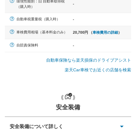
環境性能割：旧 自動車取得税
-
（購入時）
軽自動車
自動車税重量税（購入時）
-
N-BOX、ワゴンR、タント、アル
ト など
車検費用相場（基本料金のみ）
20,700円 （
車検費用の詳細
）
自賠責保険料
-
中型車
自動車保険なら楽天損保のドライブアシスト
ノア、セレナ、プリウス、カロー
ラ、ステップワゴン など
楽天Car車検でお近くの店舗を検索
大型車
安全装備
クラウン、アルファード、フォレ
スター、ハイエースワゴン、デリ
カD:5 など
安全装備について詳しく