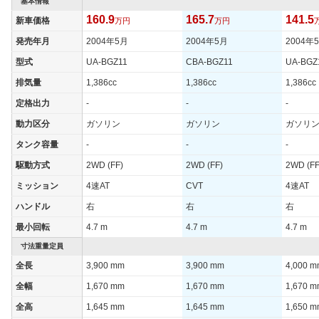
基本情報
160.9
165.7
141.5
新車価格
万円
万円
発売年月
2004年5月
2004年5月
2004年
型式
UA-BGZ11
CBA-BGZ11
UA-BGZ
排気量
1,386cc
1,386cc
1,386cc
定格出力
-
-
-
動力区分
ガソリン
ガソリン
ガソリ
タンク容量
-
-
-
駆動方式
2WD (FF)
2WD (FF)
2WD (FF
ミッション
4速AT
CVT
4速AT
ハンドル
右
右
右
最小回転
4.7 m
4.7 m
4.7 m
寸法重量定員
全長
3,900 mm
3,900 mm
4,000 
全幅
1,670 mm
1,670 mm
1,670 
全高
1,645 mm
1,645 mm
1,650 