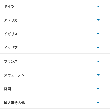
トヨタ
アトラスバン
ドイツ
日産
アトラスロコ
AMG
アメリカ
ホンダ
アベニール
BMW
キャデラック
イギリス
三菱
アベニールカーゴ
BMWアルピナ
クライスラー
TVR
イタリア
マツダ
アベニールサリュー
スマート
サターン
アストンマーティン
アルファロメオ
フランス
いすゞ
アリア
アウディ
シボレー
ジャガー
アウトビアンキ
シトロエン
スバル
インフィニティQ45
スウェーデン
オペル
ビュイック
ダイムラー
フィアット
プジョー
スズキ
サーブ
ウイングロード
フォルクスワーゲン
韓国
フォード
ベントレー
フェラーリ
ルノー
ダイハツ
ボルボ
エキスパート
ポルシェ
ヒョンデ
ポンティアック
輸入車その他
ランドローバー
マセラティ
ブガッティ
光岡自動車
エクストレイル