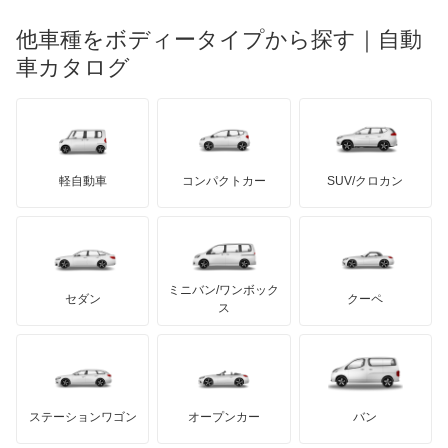
メルセデス・ベンツ
デーウ
もっと見る
マーキュリー
BYD
ロータス
ランチア
他車種をボディータイプから探す｜自動
日産ディーゼル
もっと見る
エクストレイル ハイブリッド
マイバッハ
キア
リンカーン
プロトン
車カタログ
ローバー
ランボルギーニ
日野自動車
エスカルゴ
ブラバス
サンヨン
デロリアン
TD
ロールスロイス
デトマソ
三菱ふそう
エルグランド
ミニ
ADモータース
サリーン
ドンカーブート
ジネッタ
アバルト
軽自動車
コンパクトカー
SUV/クロカン
UDトラックス
オッティ
アルテガ
プリムス
バーキン
もっと見る
ケータハム
イノチェンティ
レクサス
オースター
テスラ
セアト
もっと見る
カーボディーズ
もっと見る
アキュラ
オーラ
ミニバン/ワンボック
ジープ
KTM
セダン
クーペ
モーガン
ス
キャラバンコーチ
もっと見る
ダッジ
アルテガ
バンデンプラス
キャラバンバン
GMC
マクラーレン
もっと見る
ステーションワゴン
オープンカー
バン
キャラバンマイクロバス
ハマー