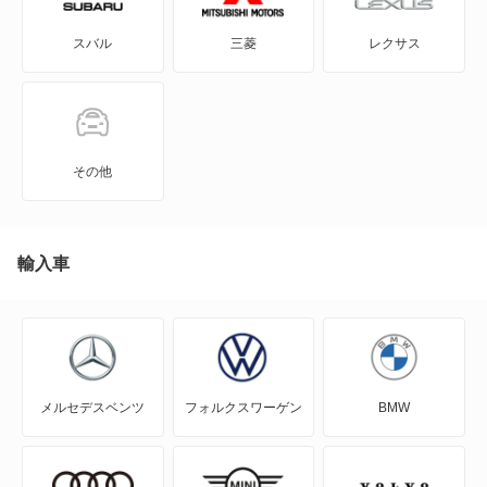
スバル
三菱
レクサス
KICKS
KIX
NT100クリッパー
その他
NT450アトラス
NT450アトラス ダンプ
輸入車
NV100クリッパー
NV100クリッパーリオ
メルセデスベンツ
フォルクスワーゲン
BMW
NV150 AD
NV200バネット