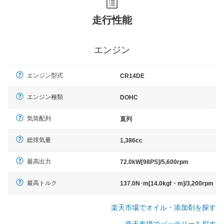
走行性能
エンジン
エンジン型式
CR14DE
エンジン種類
DOHC
気筒配列
直列
総排気量
1,386cc
最高出力
72.0kW[98PS]/5,600rpm
最高トルク
137.0N･m[14.0kgf・m]/3,200rpm
楽天市場でオイル・添加剤を探す
楽天市場でバッテリーを探す