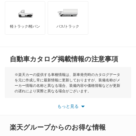
オースチン
キャラバンワゴン
インフィニティ
モーリス
キューブ
軽トラック/軽バン
バス/トラック
トライアンフ
もっと見る
クリッパーEV
MG
クリッパートラック
自動車カタログ掲載情報の注意事項
ミニ
クリッパーバン
モーク
※楽天カーの提供する車種情報は、新車発売時のカタログデータ
を元に作成し常に最新情報に更新しておりますが、装備名称がメ
クリッパーリオ
ーカー情報の名称と異なる場合、装備内容や価格情報などが更新
もっと見る
の遅れにより実際と異なる場合がございます。
クルー
※最新情報につきましては、各メーカーの情報をご確認くださ
い。
もっと見る
※また安全装備につきましては同名称の装備であっても動作範囲
グロリア
や性能に違いがございますので、詳細情報は各メーカーの情報を
ご確認ください。
グロリアセダン
楽天グループからのお得な情報