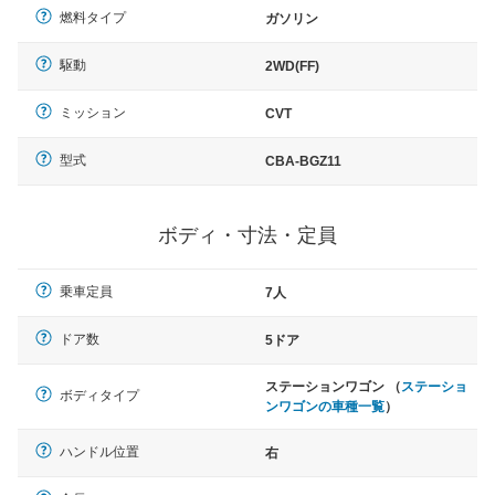
燃料タイプ
ガソリン
駆動
2WD(FF)
ミッション
CVT
型式
CBA-BGZ11
ボディ・寸法・定員
乗車定員
7人
ドア数
5ドア
ステーションワゴン （
ステーショ
ボディタイプ
ンワゴンの車種一覧
）
ハンドル位置
右