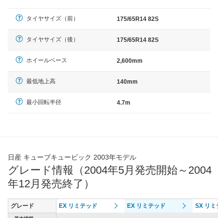
タイヤサイズ（前）
175/65R14 82S
タイヤサイズ（後）
175/65R14 82S
ホイールベース
2,600mm
最低地上高
140mm
最小回転半径
4.7m
日産 キューブキュービック 2003年モデル
グレード情報（2004年5月発売開始～2004
年12月発売終了）
グレード
EX リミテッド
EX リミテッド
SX リ