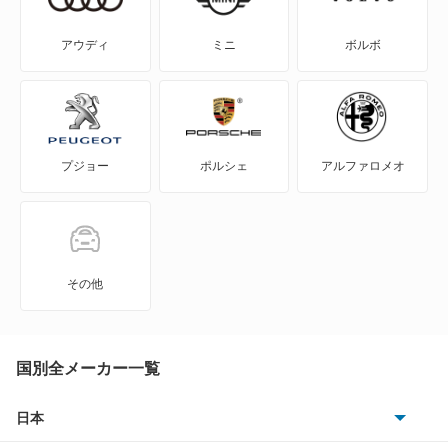
NV200バネットバン
アウディ
ミニ
ボルボ
NV350キャラバン
NV350キャラバン マイクロバス
プジョー
ポルシェ
アルファロメオ
NV350キャラバン ワゴン
NXクーペ
VWサンタナ
その他
アトラス
アトラス ハイブリッド
国別全メーカー一覧
アトラスダンプ
日本