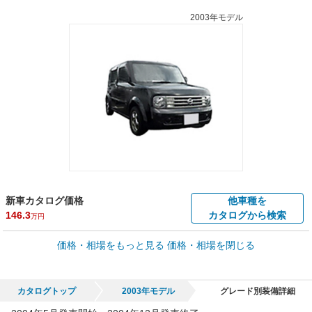
2003年モデル
新車カタログ価格
他車種を
146.3
カタログから検索
万円
車買取価格 *
価格・相場をもっと見る
価格・相場を閉じる
車買取相場
0.1
～
20.4
万円
万円
シミュレーション
2004年式/20万km
～
2005年式/5千km
カタログトップ
2003年モデル
グレード別装備詳細
全国平均の車検価格 *
楽天Car車検で