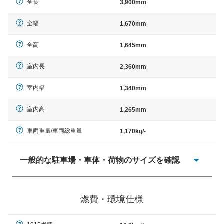
全長
3,900mm
全幅
1,670mm
全高
1,645mm
室内長
2,360mm
室内幅
1,340mm
室内高
1,265mm
車両重量/車両総重量
1,170kg/-
一般的な駐車場・車体・荷物のサイズを確認
一般的に塗料などによる駐車場ライン施工の際には、1台
当たりのスペースと駐車に必要な車路幅が、幅 2,500mm
燃費・環境仕様
× 長さ 5,000mm 車路幅 5,000mmというサイズが標準値
（最低値）とされる事が多いようです。