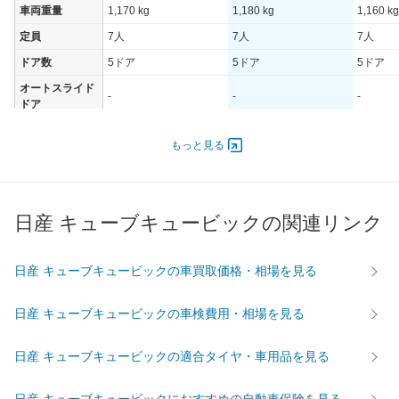
車両重量
1,170 kg
1,180 kg
1,160 kg
定員
7人
7人
7人
ドア数
5ドア
5ドア
5ドア
オートスライド
-
-
-
ドア
エンジン
もっと見る
最高出力
72.00 [98]/ 5,600
72.00 [98]/ 5,600
72.00 [9
最高トルク
137 [14]/ 3,200
137 [14]/ 3,200
137 [14]
過給機
-
-
-
日産 キューブキュービックの関連リンク
タイヤ
前輪サイズ
175/60R15 81H
175/60R15 81H
175/65R
日産 キューブキュービックの車買取価格・相場を見る
後輪サイズ
175/60R15 81H
175/60R15 81H
175/65R
燃費
日産 キューブキュービックの車検費用・相場を見る
WLTC
-
-
-
WLTC/市街地
-
-
-
日産 キューブキュービックの適合タイヤ・車用品を見る
WLTC/郊外
-
-
-