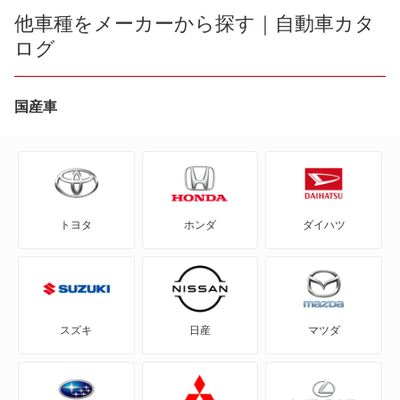
AD
他車種をメーカーから探す｜自動車カタ
ログ
AD エキスパート
AD-MAXバン
国産車
AD-MAXワゴン
ADバン
トヨタ
ホンダ
ダイハツ
ADワゴン
BE-1
e-NV200バン
スズキ
日産
マツダ
e-NV200ワゴン
GT-R