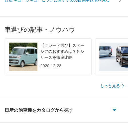
日産 キューブキュービックにおすすめの自動車保険を見る
WLTC/高速道路
-
-
-
JC08
-
-
-
1015
16km/L
16.8km/L
16km/L
60km定地
-
-
-
車選びの記事・ノウハウ
装備詳細を見る
装備詳細を見る
装備
装備オプション
【グレード選び】スペー
シアのおすすめは？各シ
リーズを徹底比較
2020-12-28
もっと見る
日産の他車種をカタログから探す
180SX