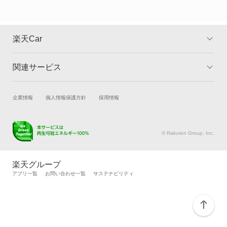
グロリアバン
グロリアワゴン
楽天Car
サクラ
関連サービス
TOP
よくある質問
サニー
キャンペーン一覧
試乗・商談
新車購入
企業情報
個人情報保護方針
採用情報
サニーカリフォルニア
楽天Car車買取
車検予約
サニートラック
キズ修理予約
洗車・コーティング予約
© Rakuten Group, Inc.
メンテナンス管理
タイヤ・パーツ購入
サニーバン
タイヤ交換サービス
楽天Car マガジン
楽天グループ
自動車カタログ
自動車保険
アプリ一覧
お問い合わせ一覧
サステナビリティ
サファリ
楽天マイカー割
サファリバン
シビリアン