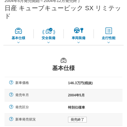
2004年5月発売開始～2004年12月発売終了
65,050
店舗を検索
円
日産 キューブキュービック SX リミテッ
*当該価格は車種別の価格となります。
ド
基本仕様
安全装備
車両装備
走行性能
基本仕様
新車価格
146.3万円(税抜)
発売年月
2004年5月
発売区分
特別仕様車
新車発売状況
発売終了