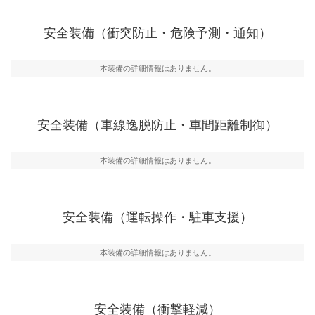
衝突防止
前走車や歩行者との衝突を回避するプリクラッシュブレ
安全装備（衝突防止・危険予測・通知）
ーキアシスト、ABSなどが装備されています。
一般的な荷物のサイズの目安
危険予測・通知
本装備の詳細情報はありません。
見えにくい場所に潜む危険を予測・通知するためのシス
テムなどが装備されています。
車線逸脱防止
安全装備（車線逸脱防止・車間距離制御）
車線のはみだしやふらつきを防止するためにレーンキー
プアシストなどが装備されています
本装備の詳細情報はありません。
車間距離制御
安全な車間距離を保ちながら前車を追従するアダプティ
ブ・クルーズ・コントロールなどが装備されています。
安全装備（運転操作・駐車支援）
運転・駐車支援
駐車をスムーズに行うためにインテリジェンスパーキン
グ・アシストやサイドブラインドモニターなどが装備さ
本装備の詳細情報はありません。
れています。
衝撃軽減
万が一車体が衝撃を受けたときに、運転者・同乗者を守
安全装備（衝撃軽減）
るSRSエアバッグシステム、プリテンショナーシートベ