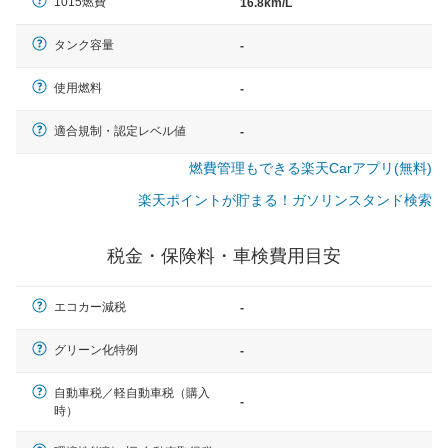
1015燃費
16.8km/L
タンク容量
-
使用燃料
-
適合規制・認定レベル値
-
燃費管理もできる楽天Carアプリ(無料)
楽天ポイントが貯まる！ガソリンスタンド検索
税金・保険料・車検費用目安
エコカー減税
-
グリーン化特例
-
自動車税／軽自動車税（購入
-
時）
一般的な車体のサイズの目安