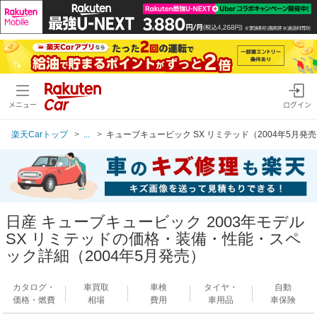
メニュー
ログイン
楽天Carトップ
...
キューブキュービック SX リミテッド（2004年5月発
日産 キューブキュービック 2003年モデル
SX リミテッドの価格・装備・性能・スペ
ック詳細（2004年5月発売）
カタログ・
車買取
車検
タイヤ・
自動
価格・燃費
相場
費用
車用品
車保険