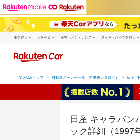
車を買う
車を売る
車検・メンテナンス
タイヤ・パーツを買う
試乗・商談
楽天Car車買取
車検予約
タイヤ・パー
キズ修理予約
新車
タイヤ交換サ
洗車・コーティング予約
メンテナンス管理
楽天Carトップ
自動車メーカー一覧（自動車カタログ）
日産（N
日産 キャラバンバ
ック詳細（1997