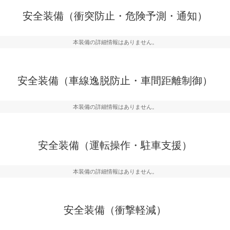
危険予測・通知
衝突を回避するプリクラッシュブレ
見えにくい場所に潜む
安全装備（衝突防止・危険予測・通知）
などが装備されています。
テムなどが装備されて
本装備の詳細情報はありません。
車間距離制御
らつきを防止するためにレーンキー
安全な車間距離を保ち
備されています
ブ・クルーズ・コント
安全装備（車線逸脱防止・車間距離制御）
衝撃軽減
本装備の詳細情報はありません。
うためにインテリジェンスパーキン
万が一車体が衝撃を受
ドブラインドモニターなどが装備さ
るSRSエアバッグシス
ルトなどが装備されて
安全装備（運転操作・駐車支援）
本装備の詳細情報はありません。
安全装備（衝撃軽減）