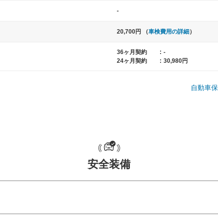
-
20,700円 （
車検費用の詳細
）
36ヶ月契約
:
-
24ヶ月契約
:
30,980円
自動車保
中型車
大型車
ト など
ノア、セレナ、プリウス、カローラ、ステ
クラウン、
ップワゴン など
ハイエースワ
安全装備
一般的な荷物のサイズの目安