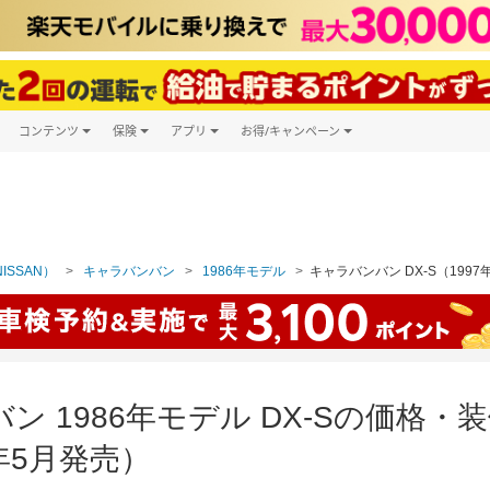
コンテンツ
保険
アプリ
お得/キャンペーン
楽天Carマガジン
キャンペーン一覧
ツ購入
自動車保険
楽天Carアプリ
自動車カタログ
ービス
楽天マイカー割
ISSAN）
キャラバンバン
1986年モデル
キャラバンバン DX-S（1997
ン 1986年モデル DX-Sの価格
年5月発売）