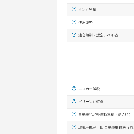
タンク容量
使用燃料
適合規制・認定レベル値
エコカー減税
グリーン化特例
自動車税／軽自動車税（購入時）
環境性能割：旧 自動車取得税（購