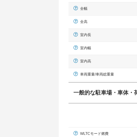
全幅
全高
室内長
室内幅
室内高
車両重量/車両総重量
一般的な駐車場・車体・
一般的に塗料などによる駐車場ライン
幅 5,000mmというサイズが
WLTCモード燃費