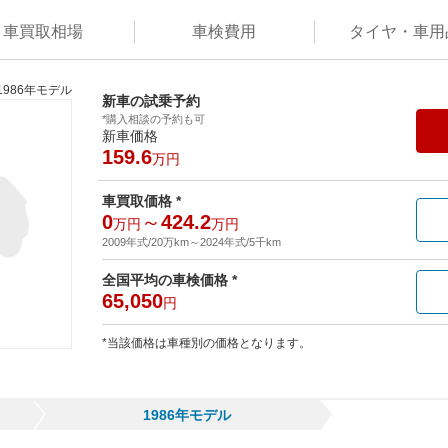
車買取
相場
車検
費用
タイヤ・
車用
1986年モデル
新車の試乗予約
*購入相談の予約も可
新車価格
159.6
万円
車買取価格 *
0
～
424.2
万円
万円
2009年式/20万km
～
2024年式/5千km
全国平均の車検価格 *
65,050
円
*当該価格は車種別の価格となります。
1986年モデル