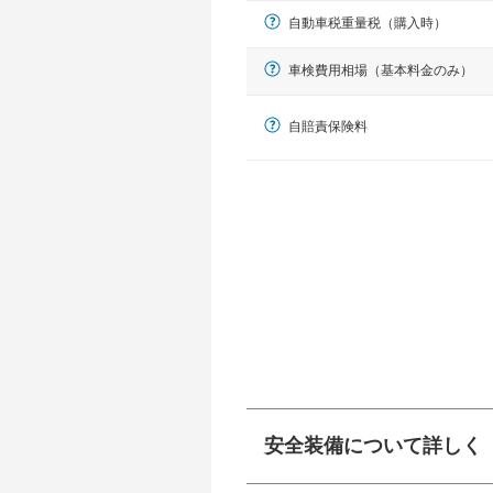
自動車税重量税（購入時）
車検費用相場（基本料金のみ）
自賠責保険料
軽自動車
N-BOX、ワゴンR、タント、アル
安全装備について詳しく