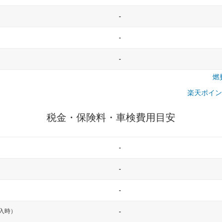
-
-
-
燃
楽天ポイン
税金・保険料・車検費用目安
-
-
-
入時）
-
一般的な車体のサイズの目安