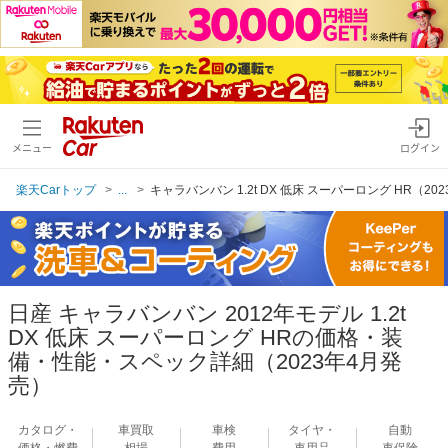
メニュー
ログイン
楽天Carトップ
...
キャラバンバン 1.2t DX 低床 スーパーロング HR（20
日産 キャラバンバン 2012年モデル 1.2t
DX 低床 スーパーロング HRの価格・装
備・性能・スペック詳細（2023年4月発
売）
カタログ・
車買取
車検
タイヤ・
自動
価格・燃費
相場
費用
車用品
車保険