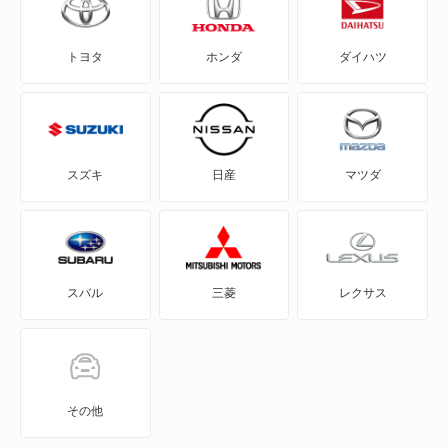
ADバン
トヨタ
ホンダ
ダイハツ
ADワゴン
BE-1
e-NV200バン
スズキ
日産
マツダ
e-NV200ワゴン
GT-R
スバル
三菱
レクサス
KICKS
KIX
NT100クリッパー
その他
NT450アトラス