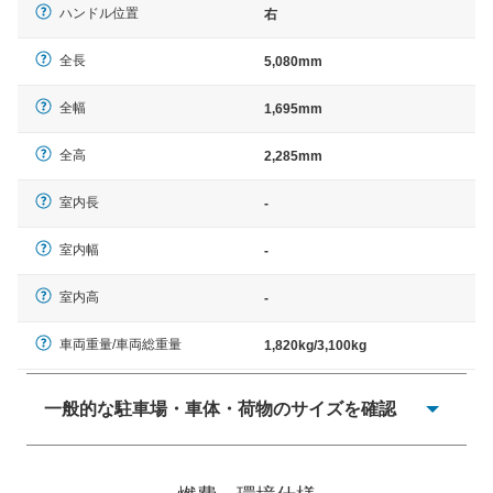
ハンドル位置
右
全長
5,080mm
全幅
1,695mm
全高
2,285mm
室内長
-
室内幅
-
室内高
-
車両重量/車両総重量
1,820kg/3,100kg
一般的な駐車場・車体・荷物のサイズを確認
一般的に塗料などによる駐車場ライン施工の際には、1台
当たりのスペースと駐車に必要な車路幅が、幅 2,500mm