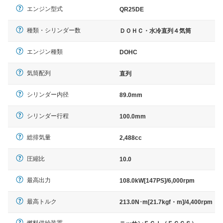
エンジン型式
QR25DE
種類・シリンダー数
ＤＯＨＣ・水冷直列４気筒
エンジン種類
DOHC
気筒配列
直列
シリンダー内径
89.0mm
シリンダー行程
100.0mm
総排気量
2,488cc
圧縮比
10.0
最高出力
108.0kW[147PS]/6,000rpm
最高トルク
213.0N･m[21.7kgf・m]/4,400rpm