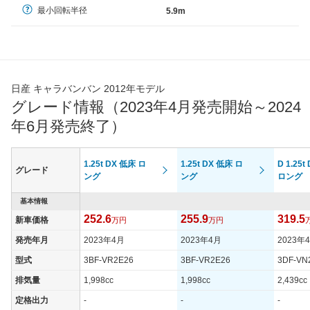
最小回転半径
5.9m
日産 キャラバンバン 2012年モデル
グレード情報（2023年4月発売開始～2024
年6月発売終了）
1.25t DX 低床 ロ
1.25t DX 低床 ロ
D 1.25t
グレード
ング
ング
ロング
基本情報
252.6
255.9
319.5
新車価格
万円
万円
発売年月
2023年4月
2023年4月
2023年
型式
3BF-VR2E26
3BF-VR2E26
3DF-VN
排気量
1,998cc
1,998cc
2,439cc
定格出力
-
-
-