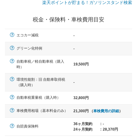
楽天ポイントが貯まる！ガソリンスタンド検索
一般的な車体のサイズの目安
税金・保険料・車検費用目安
軽自動車
エコカー減税
-
N-BOX、ワゴンR、タント、アル
ト など
グリーン化特例
-
自動車税／軽自動車税（購入
19,500円
時）
中型車
環境性能割：旧 自動車取得税
ノア、セレナ、プリウス、カロー
-
（購入時）
ラ、ステップワゴン など
自動車税重量税（購入時）
32,800円
車検費用相場（基本料金のみ）
21,300円 （
車検費用の詳細
）
大型車
クラウン、アルファード、フォレ
36ヶ月契約
:
-
自賠責保険料
スター、ハイエースワゴン、デリ
24ヶ月契約
:
28,370円
カD:5 など