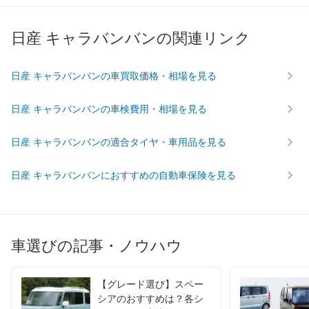
最高出力
96.00 [130]/ 6,000
96.00 [130]/ 6,000
97.00 [1
最高トルク
178 [18.2]/ 4,400
178 [18.2]/ 4,400
370 [37.
日産 キャラバンバンの関連リンク
過給機
-
-
-
タイヤ
日産 キャラバンバンの車買取価格・相場を見る
195/80R15 107/105N
195/80R15 107/105N
195/80R
前輪サイズ
LT
LT
LT
日産 キャラバンバンの車検費用・相場を見る
195/80R15 107/105N
195/80R15 107/105N
195/80R
後輪サイズ
LT
LT
LT
日産 キャラバンバンの適合タイヤ・車用品を見る
燃費
WLTC
8.5km/L
8.5km/L
11.3km/
日産 キャラバンバンにおすすめの自動車保険を見る
WLTC/市街地
6.4km/L
6.4km/L
9km/L
WLTC/郊外
8.9km/L
8.9km/L
11.3km/
WLTC/高速道路
9.6km/L
9.6km/L
12.7km/
車選びの記事・ノウハウ
JC08
10.7km/L
10.7km/L
13.9km/
1015
-
-
-
【グレード選び】スペー
60km定地
-
-
-
シアのおすすめは？各シ