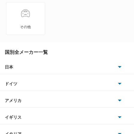
NXクーペ
VWサンタナ
その他
アトラス
アトラス ハイブリッド
国別全メーカー一覧
アトラスダンプ
日本
トヨタ
アトラスバン
ドイツ
日産
アトラスロコ
AMG
アメリカ
ホンダ
アベニール
BMW
キャデラック
イギリス
三菱
アベニールカーゴ
BMWアルピナ
クライスラー
TVR
イタリア