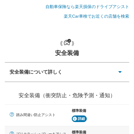
自動車保険なら楽天損保のドライブアシスト
楽天Car車検でお近くの店舗を検索
一般的な荷物のサイズの目安
安全装備
安全装備について詳しく
衝突防止
前走車や歩行者との衝突を回避するプリクラッシュブレ
安全装備（衝突防止・危険予測・通知）
ーキアシスト、ABSなどが装備されています。
危険予測・通知
標準装備
見えにくい場所に潜む危険を予測・通知するためのシス
踏み間違い防止アシスト
テムなどが装備されています。
詳細
車線逸脱防止
標準装備
プリクラッシュブレーキアシス