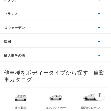
マツダ
アベニールサリュー
スマート
サターン
アストンマーティン
アルファロメオ
フランス
いすゞ
アリア
アウディ
シボレー
ジャガー
アウトビアンキ
シトロエン
スバル
インフィニティQ45
スウェーデン
オペル
ビュイック
ダイムラー
フィアット
プジョー
スズキ
サーブ
ウイングロード
フォルクスワーゲン
韓国
フォード
ベントレー
フェラーリ
ルノー
ダイハツ
ボルボ
エキスパート
ポルシェ
ヒョンデ
ポンティアック
輸入車その他
ランドローバー
マセラティ
ブガッティ
光岡自動車
エクストレイル
メルセデス・ベンツ
デーウ
もっと見る
マーキュリー
BYD
ロータス
ランチア
他車種をボディータイプから探す｜自動
日産ディーゼル
もっと見る
エクストレイル ハイブリッド
マイバッハ
キア
リンカーン
プロトン
車カタログ
ローバー
ランボルギーニ
日野自動車
エスカルゴ
ブラバス
サンヨン
デロリアン
TD
ロールスロイス
デトマソ
三菱ふそう
エルグランド
ミニ
ADモータース
サリーン
ドンカーブート
ジネッタ
アバルト
軽自動車
コンパクトカー
SUV/クロカン
UDトラックス
オッティ