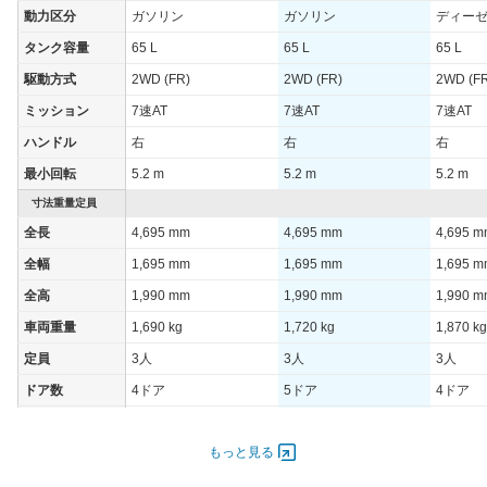
動力区分
ガソリン
ガソリン
ディー
タンク容量
65 L
65 L
65 L
駆動方式
2WD (FR)
2WD (FR)
2WD (F
ミッション
7速AT
7速AT
7速AT
ハンドル
右
右
右
最小回転
5.2 m
5.2 m
5.2 m
寸法重量定員
全長
4,695 mm
4,695 mm
4,695 
全幅
1,695 mm
1,695 mm
1,695 
全高
1,990 mm
1,990 mm
1,990 
車両重量
1,690 kg
1,720 kg
1,870 kg
定員
3人
3人
3人
ドア数
4ドア
5ドア
4ドア
オートスライド
-
-
-
ドア
もっと見る
エンジン