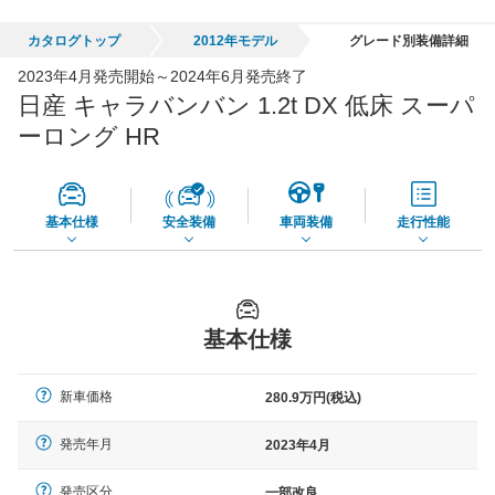
2009年式/20万km
～
2024年式/5千km
カタログトップ
2012年モデル
グレード別装備詳細
全国平均の車検価格 *
楽天Car車検で
2023年4月発売開始～2024年6月発売終了
73,850
店舗を検索
円
日産 キャラバンバン 1.2t DX 低床 スーパ
*当該価格は車種別の価格となります。
ーロング HR
基本仕様
安全装備
車両装備
走行性能
基本仕様
新車価格
280.9万円(税込)
発売年月
2023年4月
発売区分
一部改良