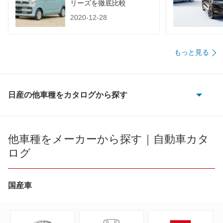
リーズを徹底比較
装備詳細を見る
装備詳細を見る
装備
装備オプション
2020-12-28
もっと見る
日産の他車種をカタログから探す
180SX
AD
他車種をメーカーから探す｜自動車カタ
ログ
AD エキスパート
AD-MAXバン
国産車
AD-MAXワゴン