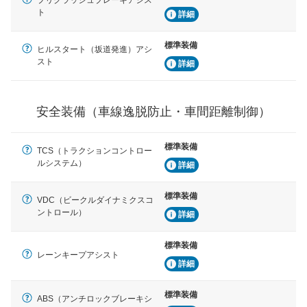
車線のはみだしやふらつきを防止するためにレーンキー
ト
詳細
プアシストなどが装備されています
標準装備
車間距離制御
ヒルスタート（坂道発進）アシ
安全な車間距離を保ちながら前車を追従するアダプティ
スト
詳細
ブ・クルーズ・コントロールなどが装備されています。
運転・駐車支援
安全装備（車線逸脱防止・車間距離制御）
駐車をスムーズに行うためにインテリジェンスパーキン
グ・アシストやサイドブラインドモニターなどが装備さ
れています。
標準装備
TCS（トラクションコントロー
衝撃軽減
ルシステム）
詳細
万が一車体が衝撃を受けたときに、運転者・同乗者を守
るSRSエアバッグシステム、プリテンショナーシートベ
標準装備
ルトなどが装備されています。
VDC（ビークルダイナミクスコ
ントロール）
詳細
標準装備
レーンキープアシスト
詳細
標準装備
ABS（アンチロックブレーキシ