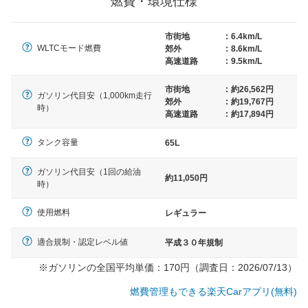
燃費・環境仕様
× 長さ 5,000mm 車路幅 5,000mmというサイズが標準値
（最低値）とされる事が多いようです。
市街地
:
6.4km/L
WLTCモード燃費
郊外
:
8.6km/L
高速道路
:
9.5km/L
市街地
:
約26,562円
ガソリン代目安（1,000km走行
郊外
:
約19,767円
時）
高速道路
:
約17,894円
タンク容量
65L
ガソリン代目安（1回の給油
約11,050円
時）
使用燃料
レギュラー
適合規制・認定レベル値
平成３０年規制
※ガソリンの全国平均単価：170円（調査日：2026/07/13）
燃費管理もできる楽天Carアプリ(無料)