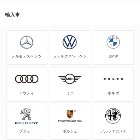
NT450アトラス ダンプ
輸入車
NV100クリッパー
NV100クリッパーリオ
メルセデスベンツ
フォルクスワーゲン
BMW
NV150 AD
NV200バネット
NV200バネットバン
アウディ
ミニ
ボルボ
NV350キャラバン
NV350キャラバン マイクロバス
プジョー
ポルシェ
アルファロメオ
NV350キャラバン ワゴン