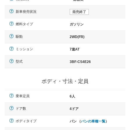
新車発売状況
発売終了
燃料タイプ
ガソリン
駆動
2WD(FR)
ミッション
7速AT
型式
3BF-CS4E26
ボディ・寸法・定員
乗車定員
6人
ドア数
4ドア
ボディタイプ
バン （
バンの車種一覧
）