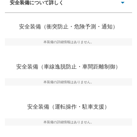
安全装備について詳しく
一般的な荷物のサイズの目安
衝突防止
前走車や歩行者との衝突を回避するプリクラッシュブレ
安全装備（衝突防止・危険予測・通知）
ーキアシスト、ABSなどが装備されています。
危険予測・通知
本装備の詳細情報はありません。
見えにくい場所に潜む危険を予測・通知するためのシス
テムなどが装備されています。
車線逸脱防止
安全装備（車線逸脱防止・車間距離制御）
車線のはみだしやふらつきを防止するためにレーンキー
プアシストなどが装備されています
本装備の詳細情報はありません。
車間距離制御
安全な車間距離を保ちながら前車を追従するアダプティ
ブ・クルーズ・コントロールなどが装備されています。
安全装備（運転操作・駐車支援）
運転・駐車支援
駐車をスムーズに行うためにインテリジェンスパーキン
グ・アシストやサイドブラインドモニターなどが装備さ
本装備の詳細情報はありません。
れています。