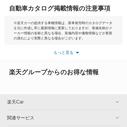
クリッパートラック
自動車カタログ掲載情報の注意事項
ミニ
クリッパーバン
モーク
※楽天カーの提供する車種情報は、新車発売時のカタログデータ
を元に作成し常に最新情報に更新しておりますが、装備名称がメ
クリッパーリオ
ーカー情報の名称と異なる場合、装備内容や価格情報などが更新
もっと見る
の遅れにより実際と異なる場合がございます。
クルー
※最新情報につきましては、各メーカーの情報をご確認くださ
い。
もっと見る
※また安全装備につきましては同名称の装備であっても動作範囲
グロリア
や性能に違いがございますので、詳細情報は各メーカーの情報を
ご確認ください。
グロリアセダン
楽天グループからのお得な情報
グロリアバン
グロリアワゴン
楽天Car
サクラ
関連サービス
TOP
よくある質問
サニー