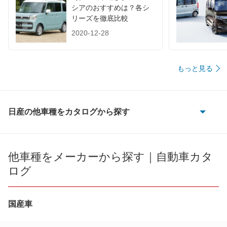
シアのおすすめは？各シ
装備詳細を見る
装備詳細を見る
装備
装備オプション
リーズを徹底比較
2020-12-28
もっと見る
日産の他車種をカタログから探す
180SX
AD
他車種をメーカーから探す｜自動車カタ
ログ
AD エキスパート
AD-MAXバン
国産車
AD-MAXワゴン