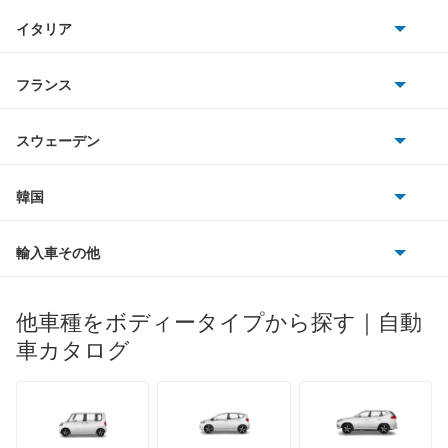
クライスラー
TVR
イタリア
マツダ
アベニールサリュー
スマート
サターン
アストンマーティン
アルファロメオ
フランス
いすゞ
アリア
アウディ
シボレー
ジャガー
アウトビアンキ
シトロエン
スバル
インフィニティQ45
スウェーデン
オペル
ビュイック
ダイムラー
フィアット
プジョー
スズキ
サーブ
ウイングロード
フォルクスワーゲン
韓国
フォード
ベントレー
フェラーリ
ルノー
ダイハツ
ボルボ
エキスパート
ポルシェ
ヒョンデ
ポンティアック
輸入車その他
ランドローバー
マセラティ
ブガッティ
光岡自動車
エクストレイル
メルセデス・ベンツ
デーウ
もっと見る
マーキュリー
BYD
ロータス
ランチア
他車種をボディータイプから探す｜自動
日産ディーゼル
もっと見る
エクストレイル ハイブリッド
マイバッハ
キア
リンカーン
プロトン
車カタログ
ローバー
ランボルギーニ
日野自動車
エスカルゴ
ブラバス
サンヨン
デロリアン
TD
ロールスロイス
デトマソ
三菱ふそう
エルグランド
ミニ
ADモータース
サリーン
ドンカーブート
ジネッタ