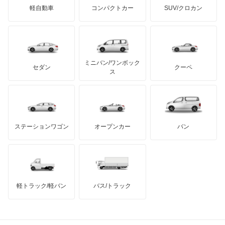
アバルト
軽自動車
コンパクトカー
SUV/クロカン
UDトラックス
オッティ
アルテガ
プリムス
バーキン
もっと見る
ケータハム
イノチェンティ
レクサス
オースター
テスラ
セアト
もっと見る
カーボディーズ
もっと見る
アキュラ
オーラ
ミニバン/ワンボック
ジープ
KTM
セダン
クーペ
モーガン
ス
キャラバンコーチ
もっと見る
ダッジ
アルテガ
バンデンプラス
キャラバンマイクロバス
GMC
マクラーレン
もっと見る
ステーションワゴン
オープンカー
バン
キャラバンワゴン
ハマー
オースチン
キューブ
インフィニティ
モーリス
キューブキュービック
軽トラック/軽バン
バス/トラック
トライアンフ
もっと見る
クリッパーEV
MG