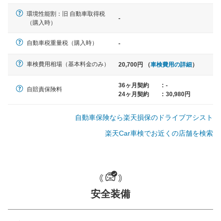
環境性能割：旧 自動車取得税
-
軽自動車
（購入時）
N-BOX、ワゴンR、タント、アル
ト など
自動車税重量税（購入時）
-
車検費用相場（基本料金のみ）
20,700円 （
車検費用の詳細
）
中型車
36ヶ月契約
:
-
自賠責保険料
24ヶ月契約
:
30,980円
ノア、セレナ、プリウス、カロー
ラ、ステップワゴン など
自動車保険なら楽天損保のドライブアシスト
楽天Car車検でお近くの店舗を検索
大型車
クラウン、アルファード、フォレ
スター、ハイエースワゴン、デリ
カD:5 など
安全装備