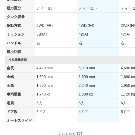
動力区分
ディーゼル
ディーゼル
ディー
タンク容量
-
-
-
駆動方式
2WD (FR)
4WD (F4)
2WD (F
ミッション
5速MT
4速AT
4速AT
ハンドル
右
右
右
最小回転
-
-
-
寸法重量定員
全長
4,420 mm
5,010 mm
4,690 
全幅
1,690 mm
1,690 mm
1,690 
全高
1,990 mm
2,240 mm
1,950 
車両重量
1,740 kg
1,880 kg
1,720 kg
定員
6人
6人
6人
ドア数
5ドア
4ドア
5ドア
オートスライド
-
-
-
ドア
エンジン
もっと見る