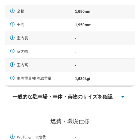
全幅
1,690mm
全高
1,950mm
室内長
-
室内幅
-
室内高
-
車両重量/車両総重量
1,630kg/-
一般的な駐車場・車体・荷物のサイズを確認
一般的に塗料などによる駐車場ライン施工の際には、1台
当たりのスペースと駐車に必要な車路幅が、幅 2,500mm
燃費・環境仕様
× 長さ 5,000mm 車路幅 5,000mmというサイズが標準値
（最低値）とされる事が多いようです。
WLTCモード燃費
-