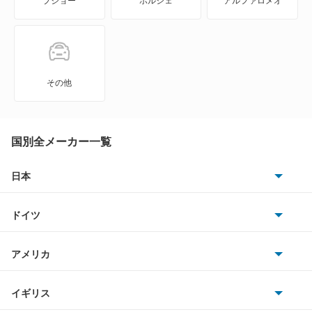
プジョー
ポルシェ
アルファロメオ
NV350キャラバン ワゴン
NXクーペ
VWサンタナ
その他
アトラス
アトラス ハイブリッド
国別全メーカー一覧
アトラスダンプ
日本
トヨタ
アトラスバン
ドイツ
日産
アトラスロコ
AMG
アメリカ
ホンダ
アベニール
BMW
キャデラック
イギリス
三菱
アベニールカーゴ
BMWアルピナ