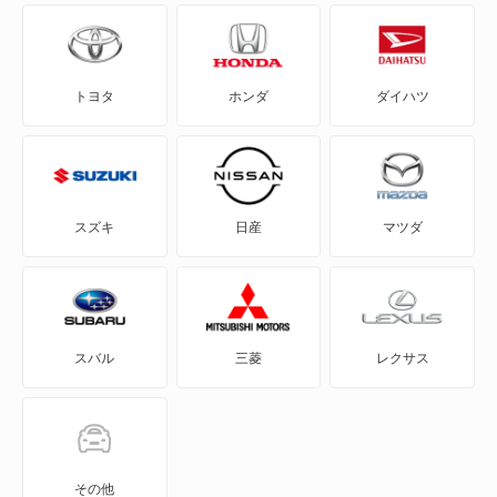
ADバン
トヨタ
ホンダ
ダイハツ
ADワゴン
BE-1
e-NV200バン
スズキ
日産
マツダ
e-NV200ワゴン
GT-R
スバル
三菱
レクサス
KICKS
KIX
NT100クリッパー
その他