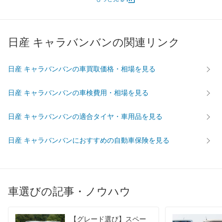
最高出力
- [-]/ -
- [-]/ -
- [-]/ -
最高トルク
- [-]/ -
- [-]/ -
- [-]/ -
日産 キャラバンバンの関連リンク
過給機
-
-
-
タイヤ
195/70R15 109/104L
195/70R15 109/104L
195/70R
日産 キャラバンバンの車買取価格・相場を見る
前輪サイズ
LT
LT
LT
195/70R15 109/104L
195/70R15 109/104L
195/70R
日産 キャラバンバンの車検費用・相場を見る
後輪サイズ
LT
LT
LT
燃費
日産 キャラバンバンの適合タイヤ・車用品を見る
WLTC
-
-
-
日産 キャラバンバンにおすすめの自動車保険を見る
WLTC/市街地
-
-
-
WLTC/郊外
-
-
-
WLTC/高速道路
-
-
-
JC08
-
-
-
車選びの記事・ノウハウ
1015
-
-
-
60km定地
-
-
-
【グレード選び】スペー