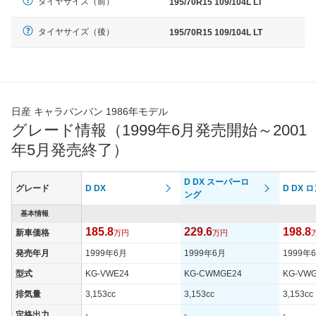
タイヤサイズ（前）
195/70R15 109/104L LT
タイヤサイズ（後）
195/70R15 109/104L LT
日産 キャラバンバン 1986年モデル
グレード情報（1999年6月発売開始～2001
年5月発売終了）
D DX スーパーロ
グレード
D DX
D DX 
ング
基本情報
185.8
229.6
198.8
新車価格
万円
万円
発売年月
1999年6月
1999年6月
1999年
型式
KG-VWE24
KG-CWMGE24
KG-VW
排気量
3,153cc
3,153cc
3,153cc
定格出力
-
-
-