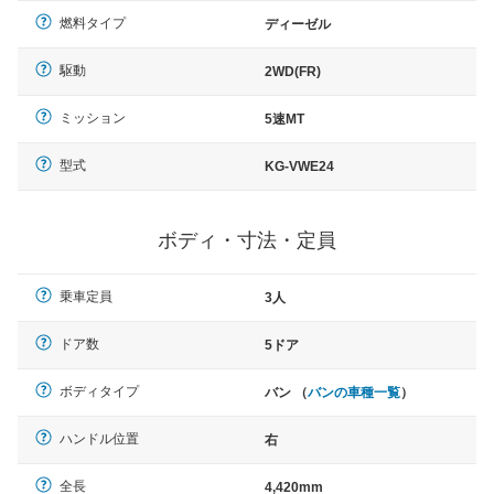
燃料タイプ
ディーゼル
駆動
2WD(FR)
ミッション
5速MT
型式
KG-VWE24
ボディ・寸法・定員
乗車定員
3人
ドア数
5ドア
ボディタイプ
バン （
バンの車種一覧
）
ハンドル位置
右
全長
4,420mm