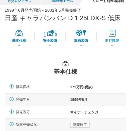
カタログトップ
1986年モデル
グレード別装備詳細
全国平均の車検価格 *
楽天Car車検で
1999年6月発売開始～2001年5月発売終了
65,050
店舗を検索
円
日産 キャラバンバン D 1.25t DX-S 低床
*当該価格は車種別の価格となります。
基本仕様
安全装備
車両装備
走行性能
基本仕様
新車価格
175万円(税抜)
発売年月
1999年6月
発売区分
マイナーチェンジ
新車発売状況
発売終了