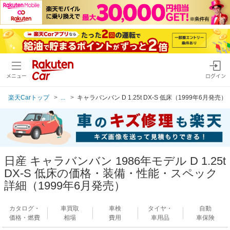
メニュー
ログイン
楽天Carトップ
...
キャラバンバン D 1.25t DX-S 低床（1999年6月発売）
日産 キャラバンバン 1986年モデル D 1.25t
DX-S 低床の価格・装備・性能・スペック
詳細（1999年6月発売）
カタログ・
車買取
車検
タイヤ・
自動
価格・燃費
相場
費用
車用品
車保険