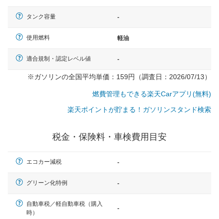
タンク容量
-
使用燃料
軽油
適合規制・認定レベル値
-
※ガソリンの全国平均単価：159円（調査日：2026/07/13）
燃費管理もできる楽天Carアプリ(無料)
楽天ポイントが貯まる！ガソリンスタンド検索
税金・保険料・車検費用目安
エコカー減税
-
グリーン化特例
-
自動車税／軽自動車税（購入
一般的な車体のサイズの目安
-
時）