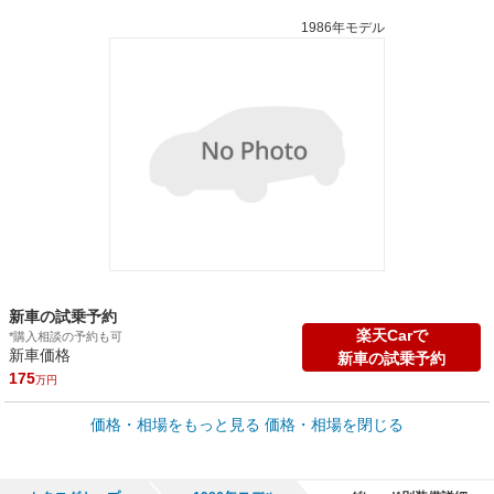
1986年モデル
新車の試乗予約
楽天Carで
*購入相談の予約も可
新車価格
新車の試乗予約
175
万円
車買取価格 *
価格・相場をもっと見る
価格・相場を閉じる
車買取相場
0
～
424.2
万円
万円
シミュレーション
2009年式/20万km
～
2024年式/5千km