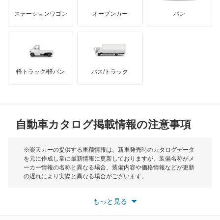
GMC
マクラーレン
もっと見る
ステーションワゴン
オープンカー
バン
キャラバンワゴン
ハマー
オースチン
キューブ
インフィニティ
モーリス
キューブキュービック
軽トラック/軽バン
バス/トラック
トライアンフ
もっと見る
クリッパーEV
MG
クリッパートラック
自動車カタログ掲載情報の注意事項
ミニ
クリッパーバン
モーク
※楽天カーの提供する車種情報は、新車発売時のカタログデータ
を元に作成し常に最新情報に更新しておりますが、装備名称がメ
クリッパーリオ
ーカー情報の名称と異なる場合、装備内容や価格情報などが更新
もっと見る
の遅れにより実際と異なる場合がございます。
クルー
※最新情報につきましては、各メーカーの情報をご確認くださ
い。
もっと見る
※また安全装備につきましては同名称の装備であっても動作範囲
グロリア
や性能に違いがございますので、詳細情報は各メーカーの情報を