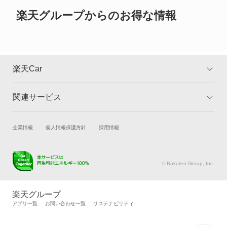
ご確認ください。
グロリアセダン
楽天グループからのお得な情報
グロリアバン
グロリアワゴン
楽天Car
サクラ
関連サービス
TOP
よくある質問
サニー
キャンペーン一覧
試乗・商談
新車購入
企業情報
個人情報保護方針
採用情報
サニーカリフォルニア
楽天Car車買取
車検予約
サニートラック
キズ修理予約
洗車・コーティング予約
© Rakuten Group, Inc.
メンテナンス管理
タイヤ・パーツ購入
サニーバン
タイヤ交換サービス
楽天Car マガジン
楽天グループ
自動車カタログ
自動車保険
アプリ一覧
お問い合わせ一覧
サステナビリティ
サファリ
楽天マイカー割