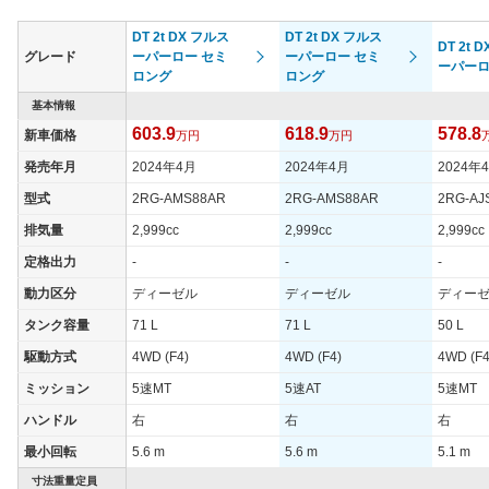
DT 2t DX フルス
DT 2t DX フルス
DT 2t 
グレード
ーパーロー セミ
ーパーロー セミ
ーパー
ロング
ロング
基本情報
603.9
618.9
578.8
新車価格
万円
万円
発売年月
2024年4月
2024年4月
2024年
型式
2RG-AMS88AR
2RG-AMS88AR
2RG-AJ
排気量
2,999cc
2,999cc
2,999cc
定格出力
-
-
-
動力区分
ディーゼル
ディーゼル
ディー
タンク容量
71 L
71 L
50 L
駆動方式
4WD (F4)
4WD (F4)
4WD (F4
ミッション
5速MT
5速AT
5速MT
ハンドル
右
右
右
最小回転
5.6 m
5.6 m
5.1 m
寸法重量定員