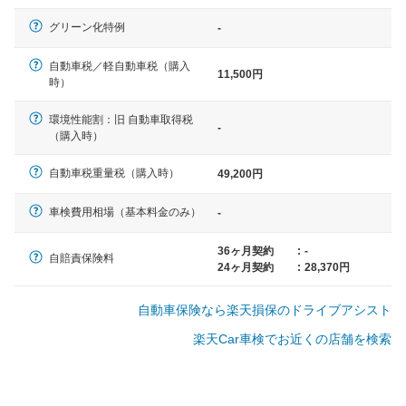
一般的な車体のサイズの目安
グリーン化特例
-
自動車税／軽自動車税（購入
11,500円
軽自動車
時）
N-BOX、ワゴンR、タント、アル
ト など
環境性能割：旧 自動車取得税
-
（購入時）
自動車税重量税（購入時）
49,200円
中型車
車検費用相場（基本料金のみ）
-
ノア、セレナ、プリウス、カロー
ラ、ステップワゴン など
36ヶ月契約
:
-
自賠責保険料
24ヶ月契約
:
28,370円
自動車保険なら楽天損保のドライブアシスト
大型車
楽天Car車検でお近くの店舗を検索
クラウン、アルファード、フォレ
スター、ハイエースワゴン、デリ
カD:5 など