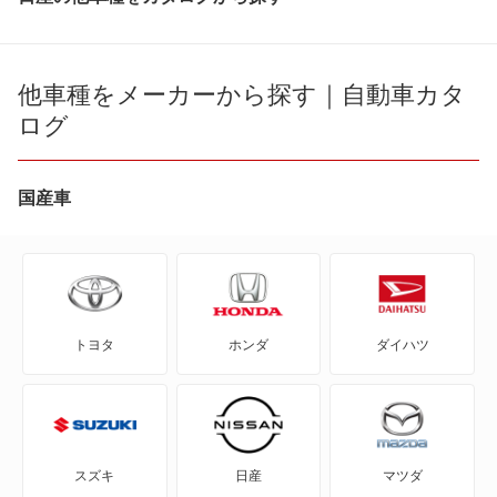
180SX
AD
他車種をメーカーから探す｜自動車カタ
ログ
AD エキスパート
AD-MAXバン
国産車
AD-MAXワゴン
ADバン
トヨタ
ホンダ
ダイハツ
ADワゴン
BE-1
e-NV200バン
スズキ
日産
マツダ