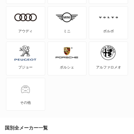
NV200バネット
NV200バネットバン
アウディ
ミニ
ボルボ
NV350キャラバン
NV350キャラバン マイクロバス
プジョー
ポルシェ
アルファロメオ
NV350キャラバン ワゴン
NXクーペ
VWサンタナ
その他
アトラス ハイブリッド
アトラスダンプ
国別全メーカー一覧