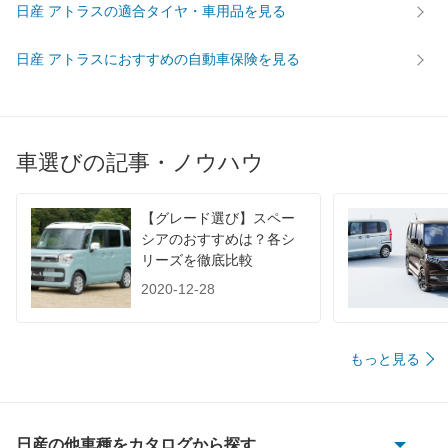
日産 アトラスの適合タイヤ・車用品を見る
WLTC
-
-
-
WLTC/市街地
-
-
-
日産 アトラスにおすすめの自動車保険を見る
WLTC/郊外
-
-
-
WLTC/高速道路
-
-
-
JC08
-
-
-
車選びの記事・ノウハウ
1015
-
-
-
60km定地
-
-
-
【グレード選び】スペー
装備詳細を見る
装備詳細を見る
装備
装備オプション
シアのおすすめは？各シ
リーズを徹底比較
2020-12-28
もっと見る
日産の他車種をカタログから探す