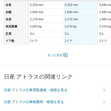
全長
5,250 mm
5,250 mm
4,690 
全幅
1,890 mm
1,890 mm
1,695 
全高
2,170 mm
2,170 mm
1,995 
車両重量
2,650 kg
2,670 kg
2,510 kg
定員
3人
3人
3人
ドア数
2ドア
2ドア
2ドア
オートスライド
-
-
-
ドア
もっと見る
エンジン
最高出力
110.00 [150]/ 3,750
110.00 [150]/ 3,750
110.00 [
最高トルク
375 [38.2]/ 1,280
375 [38.2]/ 1,280
375 [38.
日産 アトラスの関連リンク
過給機
-
-
-
タイヤ
日産 アトラスの車買取価格・相場を見る
前輪サイズ
205/75R16
205/75R16
205/75
後輪サイズ
205/75R16
205/75R16
205/75
日産 アトラスの車検費用・相場を見る
燃費