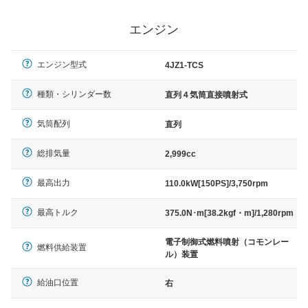
エンジン
エンジン型式
4JZ1-TCS
種類・シリンダー数
直列４気筒直接噴射式
気筒配列
直列
総排気量
2,999cc
最高出力
110.0kW[150PS]/3,750rpm
最高トルク
375.0N･m[38.2kgf・m]/1,280rpm
電子制御式燃料噴射（コモンレー
燃料供給装置
ル）装置
給油口位置
右