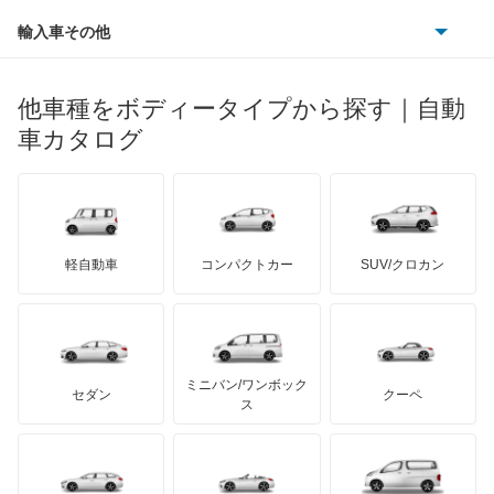
ダイハツ
ボルボ
エクストレイル
ポルシェ
ヒョンデ
ポンティアック
輸入車その他
ランドローバー
マセラティ
ブガッティ
光岡自動車
エクストレイル ハイブリッド
メルセデス・ベンツ
デーウ
もっと見る
マーキュリー
BYD
ロータス
ランチア
他車種をボディータイプから探す｜自動
日産ディーゼル
もっと見る
エスカルゴ
マイバッハ
キア
リンカーン
プロトン
車カタログ
ローバー
ランボルギーニ
日野自動車
エルグランド
ブラバス
サンヨン
デロリアン
TD
ロールスロイス
デトマソ
三菱ふそう
オッティ
ミニ
ADモータース
サリーン
ドンカーブート
ジネッタ
アバルト
軽自動車
コンパクトカー
SUV/クロカン
UDトラックス
オースター
アルテガ
プリムス
バーキン
もっと見る
ケータハム
イノチェンティ
レクサス
オーラ
テスラ
セアト
もっと見る
カーボディーズ
もっと見る
アキュラ
キャラバンコーチ
ミニバン/ワンボック
ジープ
KTM
セダン
クーペ
モーガン
ス
キャラバンバン
もっと見る
ダッジ
アルテガ
バンデンプラス
キャラバンマイクロバス