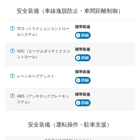
運転・駐車支援
安全装備（車線逸脱防止・車間距離制御）
駐車をスムーズに行うためにインテリジェンスパーキン
グ・アシストやサイドブラインドモニターなどが装備さ
れています。
標準装備
TCS（トラクションコントロー
衝撃軽減
ルシステム）
詳細
万が一車体が衝撃を受けたときに、運転者・同乗者を守
るSRSエアバッグシステム、プリテンショナーシートベ
標準装備
ルトなどが装備されています。
VDC（ビークルダイナミクスコ
ントロール）
詳細
標準装備
レーンキープアシスト
詳細
標準装備
ABS（アンチロックブレーキシ
ステム）
詳細
安全装備（運転操作・駐車支援）