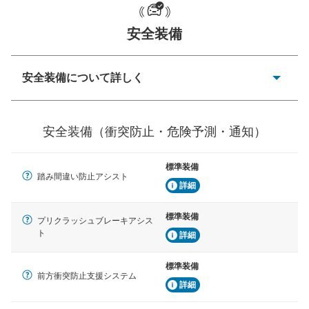
安全装備
一般的な荷物のサイズの目安
安全装備について詳しく
衝突防止
前走車や歩行者との衝突を回避するプリクラッシュブレ
安全装備（衝突防止・危険予測・通知）
ーキアシスト、ABSなどが装備されています。
危険予測・通知
標準装備
見えにくい場所に潜む危険を予測・通知するためのシス
踏み間違い防止アシスト
テムなどが装備されています。
詳細
車線逸脱防止
標準装備
プリクラッシュブレーキアシス
車線のはみだしやふらつきを防止するためにレーンキー
ト
詳細
プアシストなどが装備されています
標準装備
車間距離制御
前方衝突防止支援システム
安全な車間距離を保ちながら前車を追従するアダプティ
詳細
ブ・クルーズ・コントロールなどが装備されています。