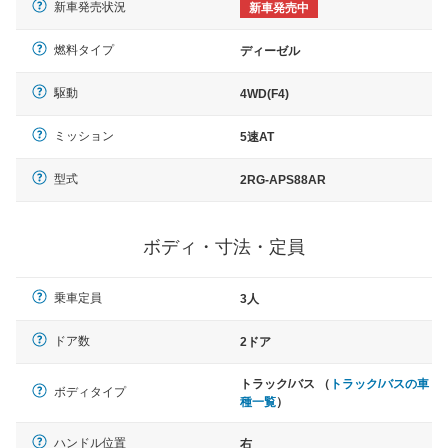
新車発売状況
新車発売中
燃料タイプ
ディーゼル
駆動
4WD(F4)
ミッション
5速AT
型式
2RG-APS88AR
ボディ・寸法・定員
乗車定員
3人
ドア数
2ドア
トラック/バス （
トラック/バスの車
ボディタイプ
種一覧
）
ハンドル位置
右