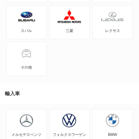
e-NV200ワゴン
GT-R
スバル
三菱
レクサス
KICKS
KIX
NT100クリッパー
その他
NT450アトラス
NT450アトラス ダンプ
輸入車
NV100クリッパー
NV100クリッパーリオ
メルセデスベンツ
フォルクスワーゲン
BMW
NV150 AD