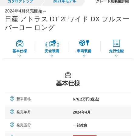
カタログトップ
2021年モデル
グレード別装備詳細
全国平均の車検価格 *
- 円
2024年4月発売開始～
日産 アトラス DT 2t ワイド DX フルスー
*当該価格は車種別の価格となります。
パーロー ロング
基本仕様
安全装備
車両装備
走行性能
基本仕様
新車価格
676.2万円(税込)
発売年月
2024年4月
発売区分
一部改良