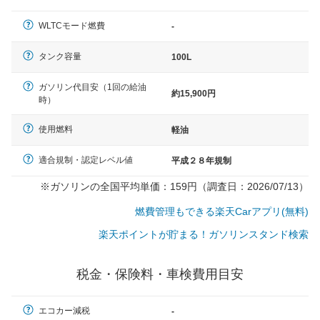
（最低値）とされる事が多いようです。
WLTCモード燃費
-
タンク容量
100L
ガソリン代目安（1回の給油
約15,900円
時）
使用燃料
軽油
適合規制・認定レベル値
平成２８年規制
※ガソリンの全国平均単価：159円（調査日：2026/07/13）
燃費管理もできる楽天Carアプリ(無料)
楽天ポイントが貯まる！ガソリンスタンド検索
税金・保険料・車検費用目安
エコカー減税
-