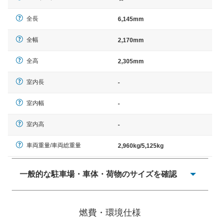
全長
6,145mm
全幅
2,170mm
全高
2,305mm
室内長
-
室内幅
-
室内高
-
車両重量/車両総重量
2,960kg/5,125kg
一般的な駐車場・車体・荷物のサイズを確認
一般的に塗料などによる駐車場ライン施工の際には、1台
当たりのスペースと駐車に必要な車路幅が、幅 2,500mm
燃費・環境仕様
× 長さ 5,000mm 車路幅 5,000mmというサイズが標準値