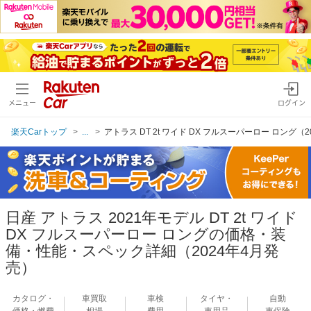
メニュー
ログイン
楽天Carトップ
...
アトラス DT 2t ワイド DX フルスーパーロー ロング（
日産 アトラス 2021年モデル DT 2t ワイド
DX フルスーパーロー ロングの価格・装
備・性能・スペック詳細（2024年4月発
売）
カタログ・
車買取
車検
タイヤ・
自動
価格・燃費
相場
費用
車用品
車保険