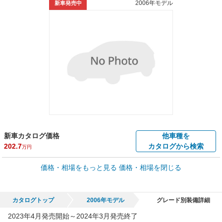
2006年モデル
新車発売中
新車カタログ価格
他車種を
202.7
カタログから検索
万円
車買取価格 *
価格・相場をもっと見る
価格・相場を閉じる
車買取相場
1.4
～
133.1
万円
万円
シミュレーション
2009年式/20万km
～
2025年式/5千km
カタログトップ
2006年モデル
グレード別装備詳細
全国平均の車検価格 *
楽天Car車検で
2023年4月発売開始～2024年3月発売終了
65,050
店舗を検索
円