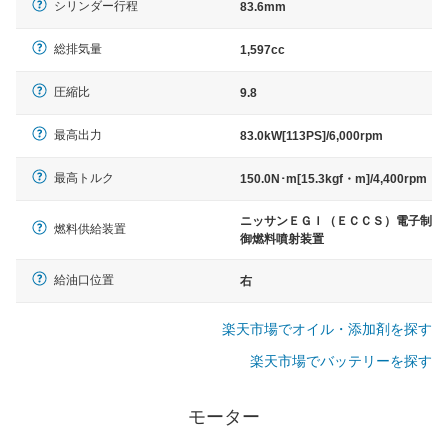
シリンダー行程
83.6mm
総排気量
1,597cc
圧縮比
9.8
最高出力
83.0kW[113PS]/6,000rpm
最高トルク
150.0N･m[15.3kgf・m]/4,400rpm
ニッサンＥＧＩ（ＥＣＣＳ）電子制
燃料供給装置
御燃料噴射装置
給油口位置
右
楽天市場でオイル・添加剤を探す
楽天市場でバッテリーを探す
モーター