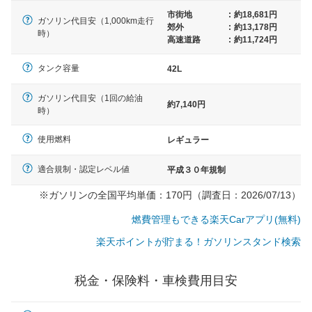
市街地
:
約18,681円
ガソリン代目安（1,000km走行
郊外
:
約13,178円
時）
高速道路
:
約11,724円
タンク容量
42L
ガソリン代目安（1回の給油
約7,140円
時）
使用燃料
レギュラー
適合規制・認定レベル値
平成３０年規制
※ガソリンの全国平均単価：170円（調査日：2026/07/13）
燃費管理もできる楽天Carアプリ(無料)
楽天ポイントが貯まる！ガソリンスタンド検索
一般的な車体のサイズの目安
税金・保険料・車検費用目安
軽自動車