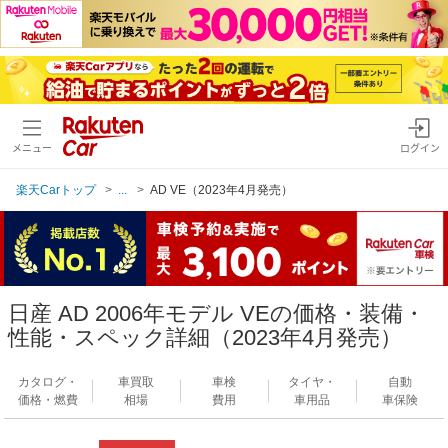
メニュー
ログイン
楽天Carトップ
...
AD VE（2023年4月発売）
日産 AD 2006年モデル VEの価格・装備・
性能・スペック詳細（2023年4月発売）
カタログ・
車買取
車検
タイヤ・
自動
価格・燃費
相場
費用
車用品
車保険