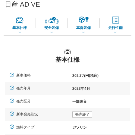
日産 AD VE
*当該価格は車種別の価格となります。
基本仕様
安全装備
車両装備
走行性能
基本仕様
新車価格
202.7万円(税込)
発売年月
2023年4月
発売区分
一部改良
新車発売状況
発売終了
燃料タイプ
ガソリン