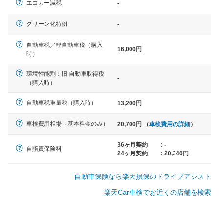
エコカー減税
-
N-BOX、ワゴンR、タント、アル
ト など
グリーン化特例
-
自動車税／軽自動車税（購入
16,000円
時）
中型車
環境性能割：旧 自動車取得税
ノア、セレナ、プリウス、カロー
-
（購入時）
ラ、ステップワゴン など
自動車税重量税（購入時）
13,200円
車検費用相場（基本料金のみ）
20,700円 （
車検費用の詳細
）
大型車
クラウン、アルファード、フォレ
36ヶ月契約
:
-
自賠責保険料
スター、ハイエースワゴン、デリ
24ヶ月契約
:
20,340円
カD:5 など
自動車保険なら楽天損保のドライブアシスト
楽天Car車検でお近くの店舗を検索