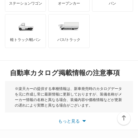
ステーションワゴン
オープンカー
バン
キャラバンワゴン
ハマー
オースチン
キューブ
インフィニティ
モーリス
キューブキュービック
軽トラック/軽バン
バス/トラック
トライアンフ
もっと見る
クリッパーEV
MG
クリッパートラック
自動車カタログ掲載情報の注意事項
ミニ
クリッパーバン
モーク
※楽天カーの提供する車種情報は、新車発売時のカタログデータ
を元に作成し常に最新情報に更新しておりますが、装備名称がメ
クリッパーリオ
ーカー情報の名称と異なる場合、装備内容や価格情報などが更新
もっと見る
の遅れにより実際と異なる場合がございます。
クルー
※最新情報につきましては、各メーカーの情報をご確認くださ
い。
もっと見る
※また安全装備につきましては同名称の装備であっても動作範囲
グロリア
や性能に違いがございますので、詳細情報は各メーカーの情報を
ご確認ください。