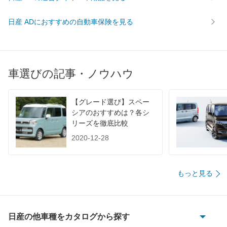
WLTC/郊外
16.8km/L
12.9km/L
16.8km/
日産 ADにおすすめの自動車保険を見る
WLTC/高速道路
18km/L
14.5km/L
18km/L
JC08
19km/L
13.7km/L
19km/L
1015
-
-
-
60km定地
-
-
-
車選びの記事・ノウハウ
装備詳細を見る
装備詳細を見る
装備
装備オプション
【グレード選び】スペー
シアのおすすめは？各シ
リーズを徹底比較
2020-12-28
もっと見る
日産の他車種をカタログから探す