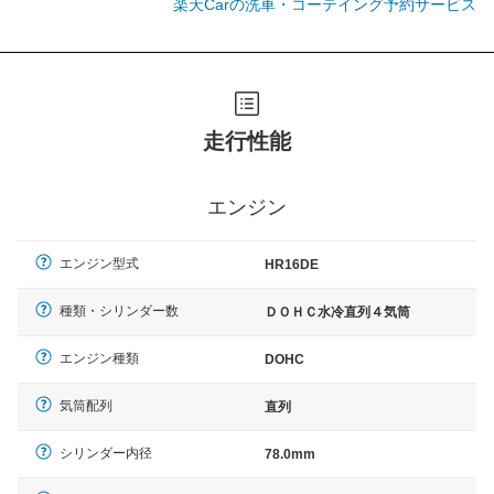
楽天Carの洗車・コーテイング予約サービス
走行性能
エンジン
エンジン型式
HR16DE
種類・シリンダー数
ＤＯＨＣ水冷直列４気筒
エンジン種類
DOHC
気筒配列
直列
シリンダー内径
78.0mm