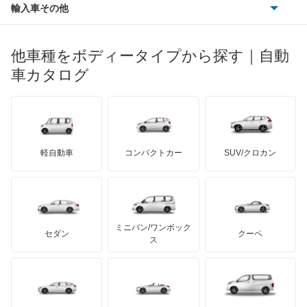
ポンティアック
輸入車その他
ランドローバー
マセラティ
ブガッティ
光岡自動車
エクストレイル ハイブリッド
メルセデス・ベンツ
デーウ
もっと見る
マーキュリー
BYD
ロータス
ランチア
他車種をボディータイプから探す｜自動
日産ディーゼル
もっと見る
エスカルゴ
マイバッハ
キア
リンカーン
プロトン
車カタログ
ローバー
ランボルギーニ
日野自動車
エルグランド
ブラバス
サンヨン
デロリアン
TD
ロールスロイス
デトマソ
三菱ふそう
オッティ
ミニ
ADモータース
サリーン
ドンカーブート
ジネッタ
アバルト
軽自動車
コンパクトカー
SUV/クロカン
UDトラックス
オースター
アルテガ
プリムス
バーキン
もっと見る
ケータハム
イノチェンティ
レクサス
オーラ
テスラ
セアト
もっと見る
カーボディーズ
もっと見る
アキュラ
キャラバンコーチ
ミニバン/ワンボック
ジープ
KTM
セダン
クーペ
モーガン
ス
キャラバンバン
もっと見る
ダッジ
アルテガ
バンデンプラス
キャラバンマイクロバス
GMC
マクラーレン
もっと見る