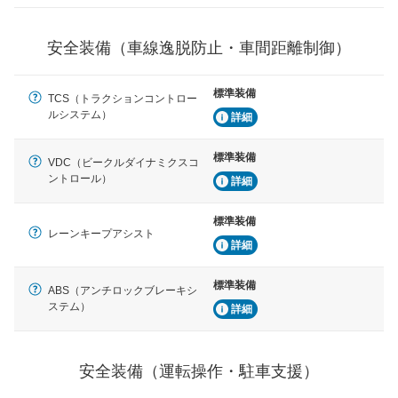
運転・駐車支援
安全装備（車線逸脱防止・車間距離制御）
駐車をスムーズに行うためにインテリジェンスパーキン
グ・アシストやサイドブラインドモニターなどが装備さ
れています。
標準装備
TCS（トラクションコントロー
衝撃軽減
ルシステム）
詳細
万が一車体が衝撃を受けたときに、運転者・同乗者を守
るSRSエアバッグシステム、プリテンショナーシートベ
標準装備
ルトなどが装備されています。
VDC（ビークルダイナミクスコ
ントロール）
詳細
標準装備
レーンキープアシスト
詳細
標準装備
ABS（アンチロックブレーキシ
ステム）
詳細
安全装備（運転操作・駐車支援）