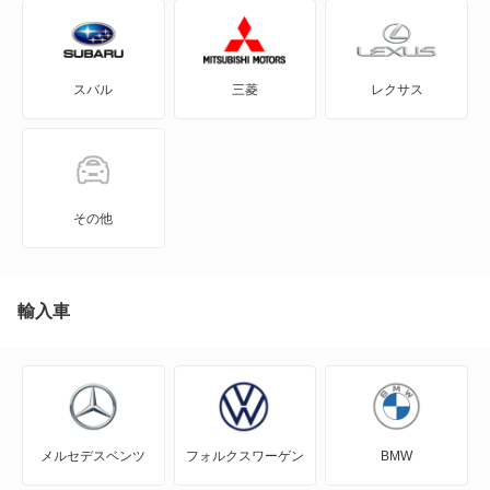
KICKS
スバル
三菱
レクサス
KIX
NT100クリッパー
NT450アトラス
その他
NT450アトラス ダンプ
NV100クリッパー
輸入車
NV100クリッパーリオ
NV150 AD
メルセデスベンツ
フォルクスワーゲン
BMW
NV200バネット