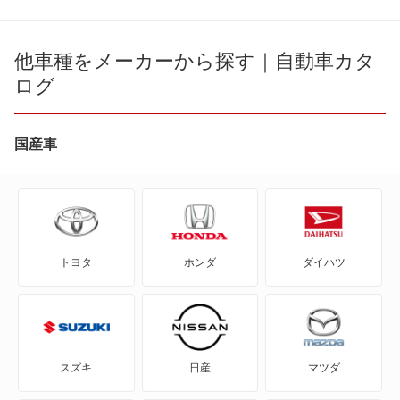
180SX
AD エキスパート
他車種をメーカーから探す｜自動車カタ
ログ
AD-MAXバン
AD-MAXワゴン
国産車
ADバン
ADワゴン
トヨタ
ホンダ
ダイハツ
BE-1
e-NV200バン
e-NV200ワゴン
スズキ
日産
マツダ
GT-R