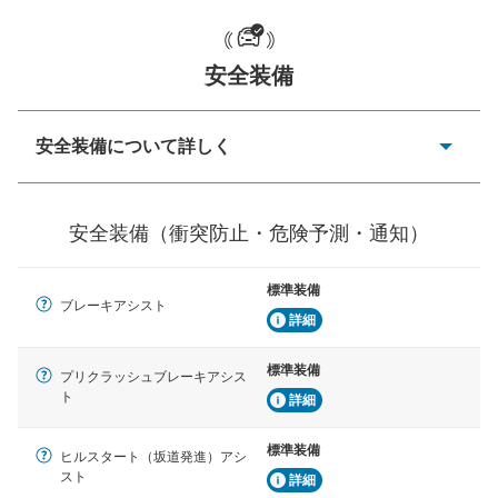
一般的な荷物のサイズの目安
安全装備
安全装備について詳しく
衝突防止
前走車や歩行者との衝突を回避するプリクラッシュブレ
安全装備（衝突防止・危険予測・通知）
ーキアシスト、ABSなどが装備されています。
危険予測・通知
標準装備
見えにくい場所に潜む危険を予測・通知するためのシス
ブレーキアシスト
テムなどが装備されています。
詳細
車線逸脱防止
標準装備
プリクラッシュブレーキアシス
車線のはみだしやふらつきを防止するためにレーンキー
ト
詳細
プアシストなどが装備されています
標準装備
車間距離制御
ヒルスタート（坂道発進）アシ
安全な車間距離を保ちながら前車を追従するアダプティ
スト
詳細
ブ・クルーズ・コントロールなどが装備されています。