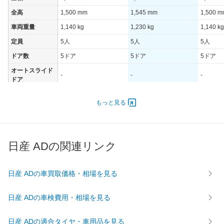
全高
1,500 mm
1,545 mm
1,500 
車両重量
1,140 kg
1,230 kg
1,140 kg
定員
5人
5人
5人
ドア数
5ドア
5ドア
5ドア
オートスライド
-
-
-
ドア
エンジン
もっと見る
最高出力
81.00 [110]/ 6,000
83.00 [113]/ 6,000
81.00 [1
最高トルク
146 [14.9]/ 4,400
150 [15.3]/ 4,400
146 [14.
過給機
-
-
-
日産 ADの関連リンク
タイヤ
前輪サイズ
165/80R13 90/88N LT
165/80R14 91/90N LT
165/80R
日産 ADの車買取価格・相場を見る
後輪サイズ
165/80R13 90/88N LT
165/80R14 91/90N LT
165/80R
燃費
日産 ADの車検費用・相場を見る
WLTC
16.1km/L
12.5km/L
16.1km/
WLTC/市街地
12.3km/L
9.1km/L
12.3km/
日産 ADの適合タイヤ・車用品を見る