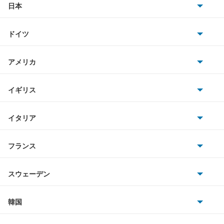
アトラスバン
日本
トヨタ
アトラスロコ
ドイツ
日産
アベニール
AMG
アメリカ
ホンダ
アベニールカーゴ
BMW
キャデラック
イギリス
三菱
アベニールサリュー
BMWアルピナ
クライスラー
TVR
イタリア
マツダ
アリア
スマート
サターン
アストンマーティン
アルファロメオ
フランス
いすゞ
インフィニティQ45
アウディ
シボレー
ジャガー
アウトビアンキ
シトロエン
スバル
ウイングロード
スウェーデン
オペル
ビュイック
ダイムラー
フィアット
プジョー
スズキ
サーブ
エキスパート
フォルクスワーゲン
韓国
フォード
ベントレー
フェラーリ
ルノー
ダイハツ
ボルボ
エクストレイル
ポルシェ
ヒョンデ