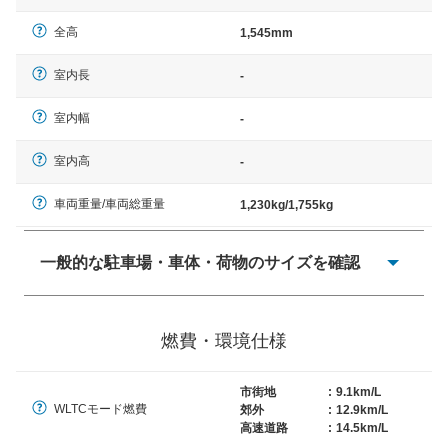
全高
1,545mm
室内長
-
室内幅
-
室内高
-
車両重量/車両総重量
1,230kg/1,755kg
一般的な駐車場・車体・荷物のサイズを確認
一般的に塗料などによる駐車場ライン施工の際には、1台
当たりのスペースと駐車に必要な車路幅が、幅 2,500mm
燃費・環境仕様
× 長さ 5,000mm 車路幅 5,000mmというサイズが標準値
（最低値）とされる事が多いようです。
市街地
:
9.1km/L
WLTCモード燃費
郊外
:
12.9km/L
高速道路
:
14.5km/L