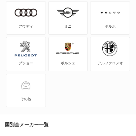
NV200バネットバン
NV350キャラバン
アウディ
ミニ
ボルボ
NV350キャラバン マイクロバス
NV350キャラバン ワゴン
プジョー
ポルシェ
アルファロメオ
NXクーペ
VWサンタナ
アトラス
その他
アトラス ハイブリッド
アトラスダンプ
国別全メーカー一覧