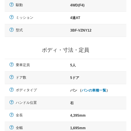
駆動
4WD(F4)
ミッション
4速AT
型式
3BF-VZNY12
ボディ・寸法・定員
乗車定員
5人
ドア数
5ドア
ボディタイプ
バン （
バンの車種一覧
）
ハンドル位置
右
全長
4,395mm
全幅
1,695mm