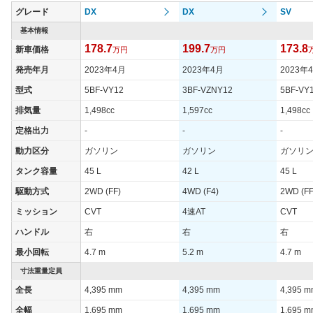
グレード
DX
DX
SV
基本情報
178.7
199.7
173.8
新車価格
万円
万円
発売年月
2023年4月
2023年4月
2023年
型式
5BF-VY12
3BF-VZNY12
5BF-VY
排気量
1,498cc
1,597cc
1,498cc
定格出力
-
-
-
動力区分
ガソリン
ガソリン
ガソリ
タンク容量
45 L
42 L
45 L
駆動方式
2WD (FF)
4WD (F4)
2WD (FF
ミッション
CVT
4速AT
CVT
ハンドル
右
右
右
最小回転
4.7 m
5.2 m
4.7 m
寸法重量定員
全長
4,395 mm
4,395 mm
4,395 
全幅
1,695 mm
1,695 mm
1,695 