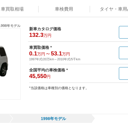
車買取
相場
車検
費用
タイヤ・
車用
1998年モデル
新車カタログ価格
132.3
万円
車買取価格 *
0.1
～
53.1
万円
万円
1997年式/20万km
～
2010年式/5千km
全国平均の車検価格 *
45,550
円
*当該価格は車種別の価格となります。
1998年モデル