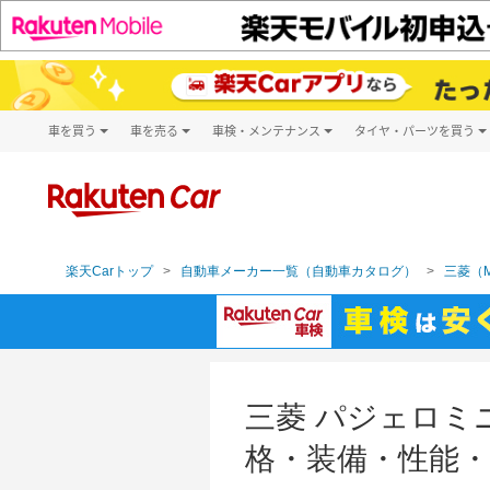
車を買う
車を売る
車検・メンテナンス
タイヤ・パーツを買う
試乗・商談
楽天Car車買取
車検予約
タイヤ・パー
キズ修理予約
新車
タイヤ交換サ
洗車・コーティング予約
メンテナンス管理
楽天Carトップ
自動車メーカー一覧（自動車カタログ）
三菱（MI
三菱 パジェロミニ
格・装備・性能・