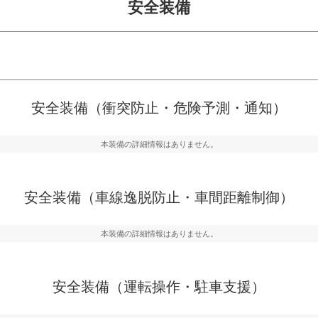
安全装備
危険予測・通知
衝突を回避するプリクラッシュブレ
見えにくい場所に潜む
安全装備（衝突防止・危険予測・通知）
などが装備されています。
テムなどが装備されて
本装備の詳細情報はありません。
車間距離制御
らつきを防止するためにレーンキー
安全な車間距離を保ち
備されています
ブ・クルーズ・コント
安全装備（車線逸脱防止・車間距離制御）
衝撃軽減
本装備の詳細情報はありません。
うためにインテリジェンスパーキン
万が一車体が衝撃を受
ドブラインドモニターなどが装備さ
るSRSエアバッグシス
ルトなどが装備されて
安全装備（運転操作・駐車支援）