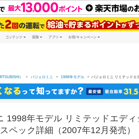
コンテンツ
保険
アプリ
お得/キャンペーン
楽天Carマガジン
キャンペーン一覧
ツ購入
自動車保険
楽天Carアプリ
自動車カタログ
ービス
楽天マイカー割
TSUBISHI）
パジェロミニ
1998年モデル
パジェロミニ リミテッドエデ
 1998年モデル リミテッドエディ
スペック詳細（2007年12月発売）