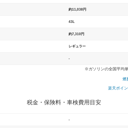
）
約11,038円
43L
約7,310円
レギュラー
-
※ガソリンの全国平均単価：
燃
楽天ポイン
税金・保険料・車検費用目安
-
一般的な車体のサイズの目安