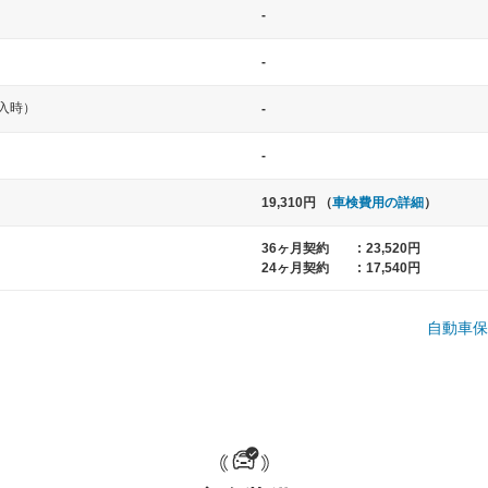
-
-
入時）
-
-
19,310円 （
車検費用の詳細
）
中型車
大型車
36ヶ月契約
:
23,520円
ト など
ノア、セレナ、プリウス、カローラ、ステ
クラウン、
24ヶ月契約
:
17,540円
ップワゴン など
ハイエースワ
自動車保
一般的な荷物のサイズの目安