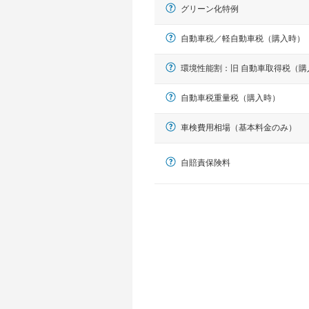
グリーン化特例
自動車税／軽自動車税（購入時）
環境性能割：旧 自動車取得税（購
自動車税重量税（購入時）
車検費用相場（基本料金のみ）
軽自動車
N-BOX、ワゴンR、タント、アル
自賠責保険料