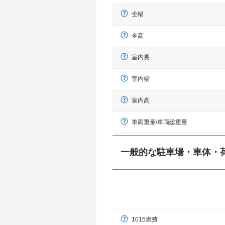
全幅
全高
室内長
室内幅
室内高
車両重量/車両総重量
一般的な駐車場・車体・
一般的に塗料などによる駐車場ライン
幅 5,000mmというサイズが
1015燃費