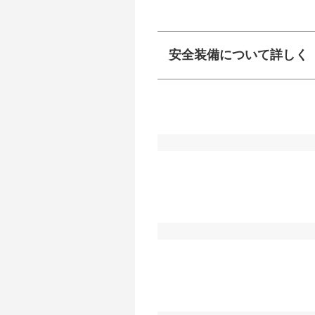
安全装備について詳しく
衝突防止
前走車や歩行者との
ーキアシスト、ABS
車線逸脱防止
車線のはみだしやふ
プアシストなどが装
運転・駐車支援
駐車をスムーズに行
グ・アシストやサイ
れています。