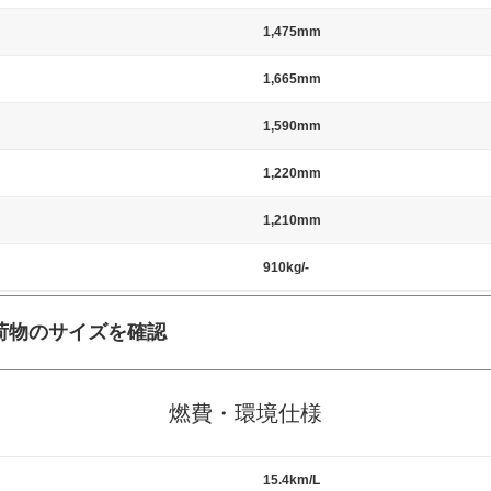
1,475mm
1,665mm
1,590mm
1,220mm
1,210mm
910kg/-
荷物のサイズを確認
施工の際には、1台当たりのスペースと駐車に必要な車路幅が、幅 2,500m
標準値（最低値）とされる事が多いようです。
燃費・環境仕様
15.4km/L