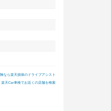
アルファード、フォレスター、
ゴン、デリカD:5 など
険なら楽天損保のドライブアシスト
楽天Car車検でお近くの店舗を検索