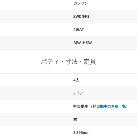
ガソリン
2WD(FR)
4速AT
ABA-H53A
ボディ・寸法・定員
4人
3ドア
軽自動車 （
軽自動車の車種一覧
）
右
3,395mm