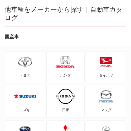
eKカスタム
他車種をメーカーから探す｜自動車カタ
コルト
ログ
eKクラッシィ
ミラージュ
eKクロス
国産車
もっと見る
eKクロス EV
eKクロス スペース
トヨタ
ホンダ
ダイハツ
eKスペース
eKスペース カスタム
eKスポーツ
スズキ
日産
マツダ
eKワゴン