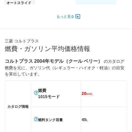
オートスライド
-
-
-
ドア
エンジン
もっと見る
最高出力
77.00 [105]/ 7,000
75.00 [102]/ 7,000
68.00 [9
最高トルク
141 [14.4]/ 5,200
138 [14.1]/ 5,200
124 [12.
三菱 コルトプラス
過給機
-
-
-
燃費・ガソリン平均価格情報
タイヤ
前輪サイズ
185/55R15
185/55R15
175/65
コルトプラス 2004年モデル（クール ベリー）
のカタログ
後輪サイズ
185/55R15
185/55R15
175/65
燃費を元に、ガソリン代（レギュラー・ハイオク・軽油）の目安
を算出しています。
燃費
WLTC
-
-
-
WLTC/市街地
-
-
-
燃費
20
km/L
1015モード
WLTC/郊外
-
-
-
カタログ情報
WLTC/高速道路
-
-
-
JC08
-
-
-
45
燃料タンク容量
L
1015
18.8km/L
17.8km/L
20km/L