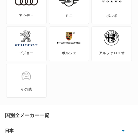
エクリプス クロス
アウディ
ミニ
ボルボ
エクリプス クロス PHEV
エクリプス スパイダー
プジョー
ポルシェ
アルファロメオ
エテルナ
エテルナサヴァ
エメロード
その他
カリスマ
キャンター
国別全メーカー一覧
キャンター ハイブリッド
日本