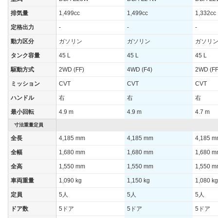
排気量
1,499cc
1,499cc
1,332cc
定格出力
-
-
-
動力区分
ガソリン
ガソリン
ガソリ
タンク容量
45 L
45 L
45 L
駆動方式
2WD (FF)
4WD (F4)
2WD (FF
ミッション
CVT
CVT
CVT
ハンドル
右
右
右
最小回転
4.9 m
4.9 m
4.7 m
寸法重量定員
全長
4,185 mm
4,185 mm
4,185 
全幅
1,680 mm
1,680 mm
1,680 
全高
1,550 mm
1,550 mm
1,550 
車両重量
1,090 kg
1,150 kg
1,080 kg
定員
5人
5人
5人
ドア数
5ドア
5ドア
5ドア