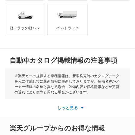
ハマー
オースチン
ディアマンテ
インフィニティ
モーリス
ディアマンテワゴン
軽トラック/軽バン
バス/トラック
トライアンフ
もっと見る
ディオン
MG
ディグニティ
自動車カタログ掲載情報の注意事項
ミニ
デボネア
モーク
※楽天カーの提供する車種情報は、新車発売時のカタログデータ
を元に作成し常に最新情報に更新しておりますが、装備名称がメ
デボネアV
ーカー情報の名称と異なる場合、装備内容や価格情報などが更新
もっと見る
の遅れにより実際と異なる場合がございます。
デリカ D:2
※最新情報につきましては、各メーカーの情報をご確認くださ
い。
もっと見る
※また安全装備につきましては同名称の装備であっても動作範囲
デリカ D:3
や性能に違いがございますので、詳細情報は各メーカーの情報を
ご確認ください。
デリカ D:5
楽天グループからのお得な情報