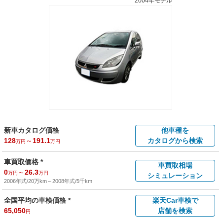
2004年モデル
新車カタログ価格
他車種を
128
～
191.1
カタログから検索
万円
万円
車買取価格 *
車買取相場
0
～
26.3
万円
万円
シミュレーション
2006年式/20万km
～
2008年式/5千km
全国平均の車検価格 *
楽天Car車検で
65,050
店舗を検索
円