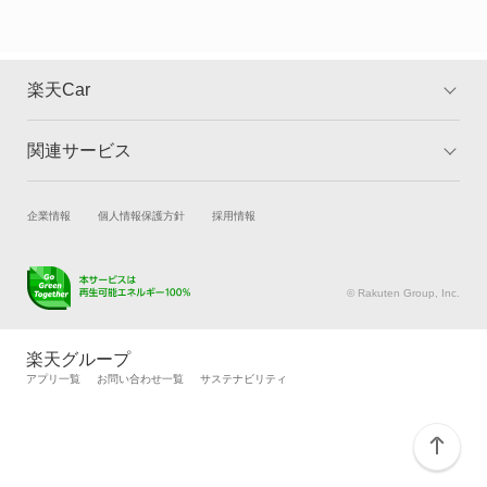
デリカ ミニ
デリカカーゴ
楽天Car
デリカスペースギア
関連サービス
TOP
よくある質問
デリカトラック
キャンペーン一覧
試乗・商談
新車購入
企業情報
個人情報保護方針
採用情報
デリカバン
楽天Car車買取
車検予約
デリカワゴン
キズ修理予約
洗車・コーティング予約
© Rakuten Group, Inc.
メンテナンス管理
タイヤ・パーツ購入
トッポ
タイヤ交換サービス
楽天Car マガジン
楽天グループ
自動車カタログ
自動車保険
アプリ一覧
お問い合わせ一覧
サステナビリティ
トッポBJ
楽天マイカー割
トッポBJバン