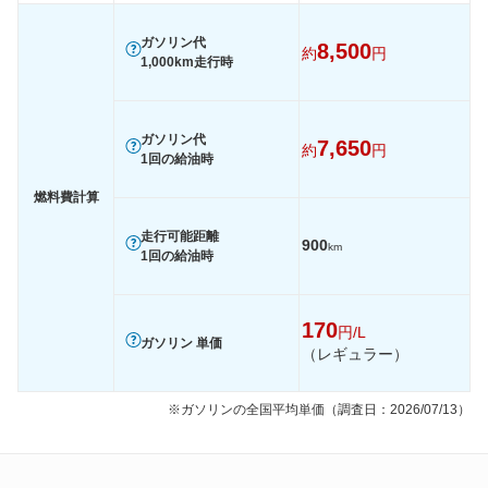
60km定地
-
-
-
ガソリン代
装備詳細を見る
装備詳細を見る
装備
装備オプション
8,500
約
円
1,000km走行時
ガソリン代
7,650
約
円
1回の給油時
燃料費計算
走行可能距離
900
km
1回の給油時
170
円/L
ガソリン 単価
（レギュラー）
※ガソリンの全国平均単価（調査日：2026/07/13）