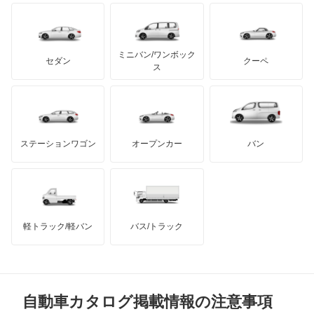
イノチェンティ
レクサス
ジープ
テスラ
セアト
もっと見る
カーボディーズ
もっと見る
アキュラ
スタリオン
ミニバン/ワンボック
ジープ
KTM
セダン
クーペ
モーガン
ス
ストラーダ
もっと見る
ダッジ
アルテガ
バンデンプラス
タウンボックス
GMC
マクラーレン
もっと見る
ステーションワゴン
オープンカー
バン
タウンボックスワイド
ハマー
オースチン
チャレンジャー
インフィニティ
モーリス
ディアマンテ
軽トラック/軽バン
バス/トラック
トライアンフ
もっと見る
ディアマンテワゴン
MG
ディオン
自動車カタログ掲載情報の注意事項
ミニ