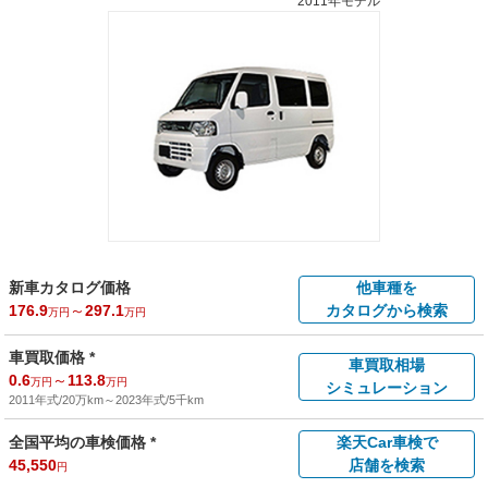
2011年モデル
新車カタログ価格
他車種を
176.9
～
297.1
カタログから検索
万円
万円
車買取価格 *
車買取相場
0.6
～
113.8
万円
万円
シミュレーション
2011年式/20万km
～
2023年式/5千km
全国平均の車検価格 *
楽天Car車検で
45,550
店舗を検索
円