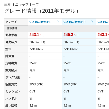
三菱 ミニキャブミーブ
グレード情報（2011年モデル）
グレード
CD 16.0kWh HR
CD 16.0kWh HR
CD 16.
基本情報
243.1
245.3
243.1
新車価格
万円
万円
発売年月
2022年11月
2022年11月
2020年
型式
ZAB-U68V
ZAB-U68V
ZAB-U6
排気量
-
-
-
定格出力
25kw
25kw
25kw
動力区分
電気
電気
電気
タンク容量
-
-
-
駆動方式
2WD (MR)
2WD (MR)
2WD (M
ミッション
CVT
CVT
CVT
ハンドル
右
右
右
最小回転
4.3 m
4.3 m
4.3 m