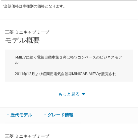
*当該価格は車種別の価格となります。
三菱 ミニキャブミーブ
モデル概要
i-MiEVに続く電気自動車第２弾は軽ワゴンベースのビジネスモデ
ル
2011年12月より軽商用電気自動車MINICAB-MiEVが販売され
た。i-MiEVに続く電気自動車の第２弾はビジネスユースの軽ワゴ
ンがベース。発売前にプロトタイプ車をヤマト運輸に貸与して配
送車としての実証実験を行っていた。ボディサイズは全長が
もっと見る
3395mm、全高1915mm（ハイルーフ車）、1810mm（標準ルー
フ車）でAセグメントに属する。搭載されるバッテリーは
10.5kWhと16.0kWhの２種類あり、JC08モード充電走行距離は
10.5kWhが100km、16.0kWhが150kmと使い方に合わせて選ぶこ
歴代モデル
グレード情報
とが出来る。グレードは10.5kWhバッテリー搭載車が２シーター
と４シーターそしてオプションの急速充電仕様の4グレード。
16.0kWは標準ルーフが４シーターの２グレード、ハイルーフが
２シーター、４シーターの４グレードで合計10グレードを用意。
三菱 ミニキャブミーブ