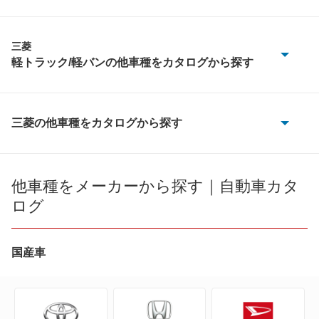
三菱
軽トラック/軽バンの他車種をカタログから探す
トッポBJバン
ミニカトッポバン
三菱の他車種をカタログから探す
eKアクティブ
ミニカバン
eKカスタム
他車種をメーカーから探す｜自動車カタ
ミニキャブEV
ログ
eKクラッシィ
ミニキャブトラック
eKクロス
国産車
ミニキャブバン
eKクロス EV
ミニキャブミーブ トラック
eKクロス スペース