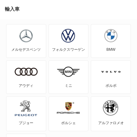
アウトランダー
輸入車
アウトランダーPHEV
アスパイア
メルセデスベンツ
フォルクスワーゲン
BMW
エアトレック
エクリプス
エクリプス クロス
アウディ
ミニ
ボルボ
エクリプス クロス PHEV
エクリプス スパイダー
プジョー
ポルシェ
アルファロメオ
エテルナ