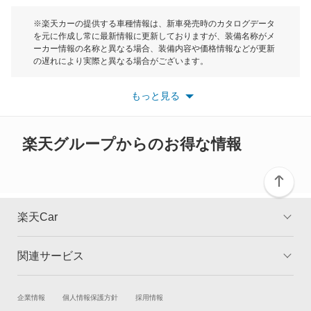
ディグニティ
モーク
※楽天カーの提供する車種情報は、新車発売時のカタログデータ
を元に作成し常に最新情報に更新しておりますが、装備名称がメ
デボネア
ーカー情報の名称と異なる場合、装備内容や価格情報などが更新
もっと見る
の遅れにより実際と異なる場合がございます。
デボネアV
※最新情報につきましては、各メーカーの情報をご確認くださ
い。
もっと見る
※また安全装備につきましては同名称の装備であっても動作範囲
デリカ D:2
や性能に違いがございますので、詳細情報は各メーカーの情報を
ご確認ください。
デリカ D:3
楽天グループからのお得な情報
デリカ D:5
デリカ ミニ
楽天Car
デリカカーゴ
関連サービス
TOP
よくある質問
デリカスペースギア
キャンペーン一覧
試乗・商談
新車購入
企業情報
個人情報保護方針
採用情報
デリカトラック