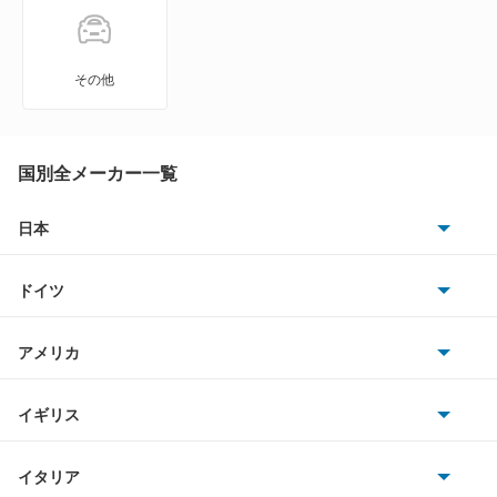
エテルナサヴァ
エメロード
その他
カリスマ
キャンター
国別全メーカー一覧
キャンター ハイブリッド
日本
トヨタ
キャンターガッツ
ドイツ
日産
キャンターガッツダンプ
AMG
アメリカ
ホンダ
キャンターダンプ
BMW
キャデラック
イギリス
三菱
ギャラン
BMWアルピナ
クライスラー
TVR
イタリア
マツダ
ギャラン シグマ
スマート