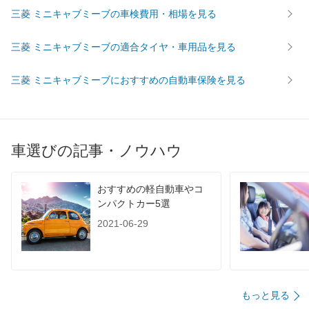
燃費
三菱 ミニキャブミーブの車検費用・相場を見る
WLTC
-
-
-
WLTC/市街地
-
-
-
三菱 ミニキャブミーブの適合タイヤ・車用品を見る
WLTC/郊外
-
-
-
三菱 ミニキャブミーブにおすすめの自動車保険を見る
WLTC/高速道路
-
-
-
JC08
-
-
-
1015
-
-
-
60km定地
-
-
-
車選びの記事・ノウハウ
装備詳細を見る
装備詳細を見る
装備
装備オプション
おすすめの軽自動車やコ
ンパクトカー5選
2021-06-29
もっと見る