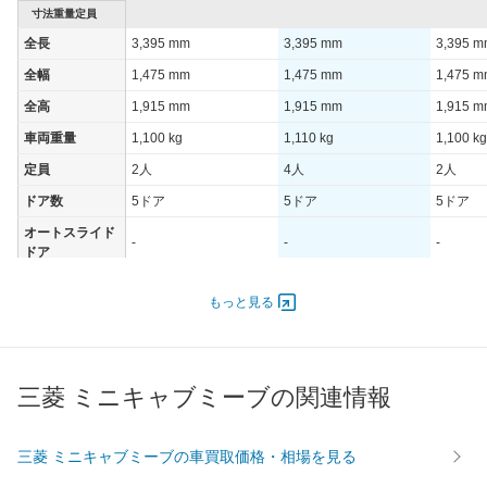
寸法重量定員
全長
3,395 mm
3,395 mm
3,395 
全幅
1,475 mm
1,475 mm
1,475 
全高
1,915 mm
1,915 mm
1,915 
車両重量
1,100 kg
1,110 kg
1,100 kg
定員
2人
4人
2人
ドア数
5ドア
5ドア
5ドア
オートスライド
-
-
-
ドア
エンジン
もっと見る
最高出力
- [-]/ -
- [-]/ -
- [-]/ -
最高トルク
- [-]/ -
- [-]/ -
- [-]/ -
過給機
-
-
-
三菱 ミニキャブミーブの関連情報
タイヤ
前輪サイズ
145R12-8PR
145R12-8PR
145R12
三菱 ミニキャブミーブの車買取価格・相場を見る
後輪サイズ
145R12-8PR
145R12-8PR
145R12