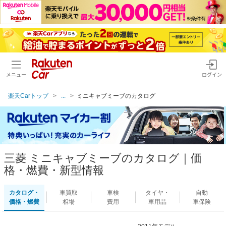
メニュー
ログイン
楽天Carトップ
...
ミニキャブミーブのカタログ
三菱 ミニキャブミーブのカタログ｜価
格・燃費・新型情報
カタログ・
車買取
車検
タイヤ・
自動
価格・燃費
相場
費用
車用品
車保険