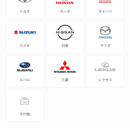
もっと見る
トヨタ
ホンダ
ダイハツ
eKスペース
eKスペース カスタム
eKスポーツ
スズキ
日産
マツダ
eKワゴン
FTO
スバル
三菱
レクサス
GTO
RVR
アイ
その他
アイ ミーブ