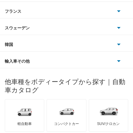
サターン
アストンマーティン
アルファロメオ
フランス
いすゞ
ギャラン フォルティス
アウディ
シボレー
ジャガー
アウトビアンキ
シトロエン
スバル
ギャラン フォルティス スポーツバック
スウェーデン
オペル
ビュイック
ダイムラー
フィアット
プジョー
スズキ
サーブ
ギャランスポーツ
フォルクスワーゲン
韓国
フォード
ベントレー
フェラーリ
ルノー
ダイハツ
ボルボ
グランディス
ポルシェ
ヒョンデ
ポンティアック
輸入車その他
ランドローバー
マセラティ
ブガッティ
光岡自動車
コルト
メルセデス・ベンツ
デーウ
もっと見る
マーキュリー
BYD
ロータス
ランチア
他車種をボディータイプから探す｜自動
日産ディーゼル
もっと見る
コルトプラス
マイバッハ
キア
リンカーン
プロトン
車カタログ
ローバー
ランボルギーニ
日野自動車
シグマ
ブラバス
サンヨン
デロリアン
TD
ロールスロイス
デトマソ
三菱ふそう
シャリオ
ミニ
ADモータース
サリーン
ドンカーブート
ジネッタ
アバルト
軽自動車
コンパクトカー
SUV/クロカン
UDトラックス
シャリオグランディス
アルテガ
プリムス
バーキン
もっと見る
ケータハム