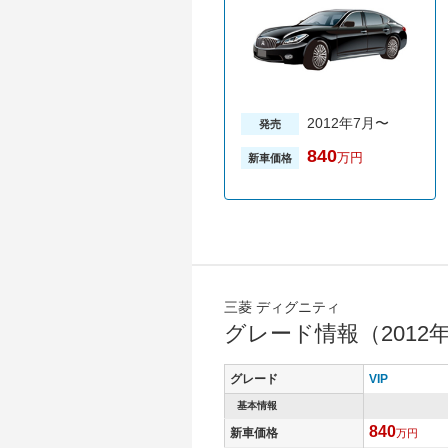
2012年7月〜
発売
840
万円
新車価格
三菱 ディグニティ
グレード情報（2012
グレード
VIP
基本情報
840
新車価格
万円