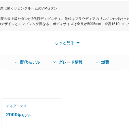
席は動くリビングルームのVIPセダン
した三菱の最上級セダンが2代目ディグニティ。先代はプラウディアのリムジン仕様だ
デザインとエンブレムが異なる。ボディサイズは全長が5095mm、全高1510mm
ラストップレベルの後席空間を確保している。パワートレインは3.5LV6エンジン
用。JC08モード燃費は2L車並の16.6km/Lを実現している。ブラウンを内装基
よる銀粉本木目、シートには上質で柔らかな触感のセミアリニン本革シートを採用
もっと見る
BOSE製のシアターシステム、フロントヘッドレスト一体形７インチワイドディス
ードのみだ。
歴代モデル
グレード情報
燃費
ディグニティ
2000
年モデル