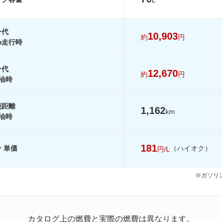
ン代
10,903
約
円
km走行時
を見る
ン代
12,670
約
円
油時
能距離
1,162
km
油時
181
 単価
（ハイオク）
円/L
※ガソリン
カタログ上の燃費と実際の燃費は異なります。