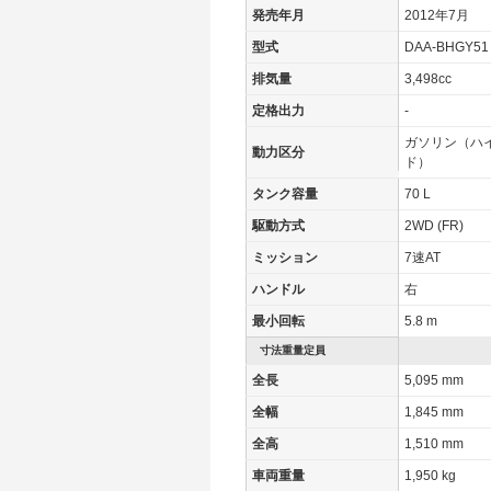
発売年月
2012年7月
型式
DAA-BHGY51
排気量
3,498cc
定格出力
-
ガソリン（ハ
動力区分
ド）
タンク容量
70 L
駆動方式
2WD (FR)
ミッション
7速AT
ハンドル
右
最小回転
5.8 m
寸法重量定員
全長
5,095 mm
全幅
1,845 mm
全高
1,510 mm
車両重量
1,950 kg