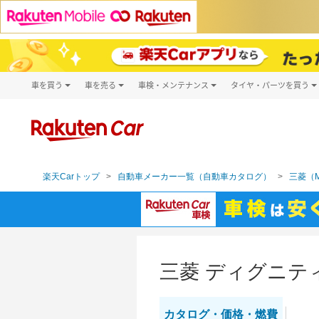
車を買う
車を売る
車検・メンテナンス
タイヤ・パーツを買う
試乗・商談
楽天Car車買取
車検予約
タイヤ・パー
キズ修理予約
新車
タイヤ交換サ
洗車・コーティング予約
メンテナンス管理
楽天Carトップ
自動車メーカー一覧（自動車カタログ）
三菱（MI
三菱 ディグニテ
カタログ・
価格・燃費