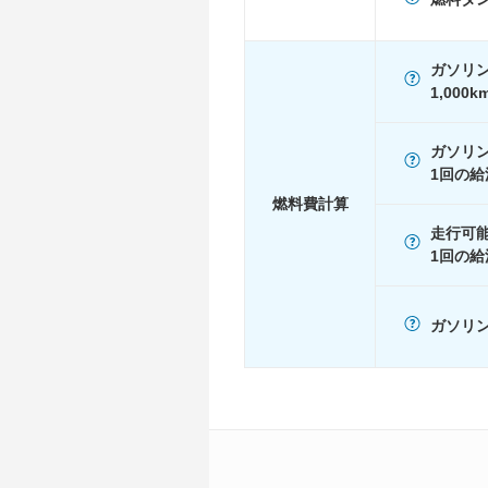
1015
18.8km/L
60km定地
-
ガソリ
1,000
装備詳細
装備オプション
ガソリ
1回の給
燃料費計算
走行可
1回の給
ガソリン