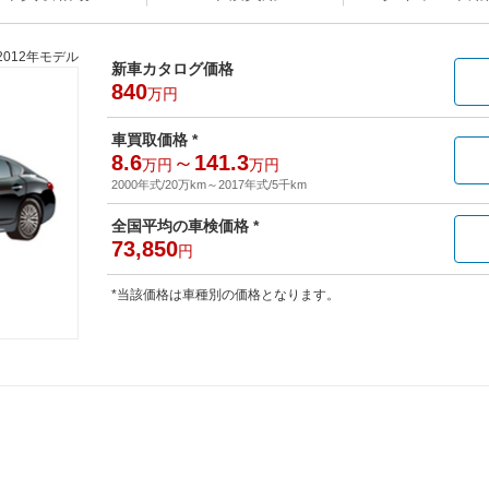
2012年モデル
新車カタログ価格
840
万円
車買取価格 *
8.6
～
141.3
万円
万円
2000年式/20万km
～
2017年式/5千km
全国平均の車検価格 *
73,850
円
*当該価格は車種別の価格となります。