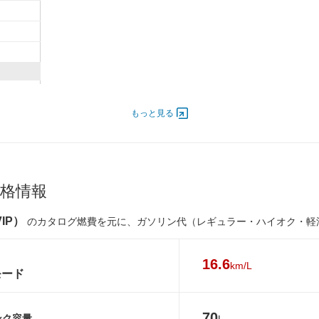
5,000
000
もっと見る
格情報
IP）
のカタログ燃費を元に、ガソリン代（レギュラー・ハイオク・軽
16.6
km/L
モード
70
ンク容量
L