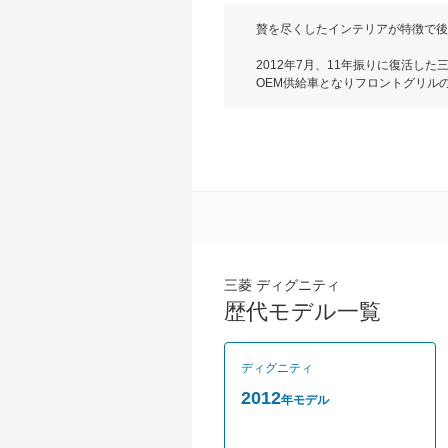
贅を尽くしたインテリアが特徴で後
2012年7月、11年振りに復活
OEM供給車となりフロントグリルの
超ロングホイールベースにより、ク
ブリッド車のみで駆動方式はFRを採
ロアコンソールには職人の手作業に
尽くした内装が特徴。そのほかにも
ルームだ。グレードはVIPの１グレ
三菱 ディグニティ
歴代モデル一覧
ディグニティ
2012
年モデル