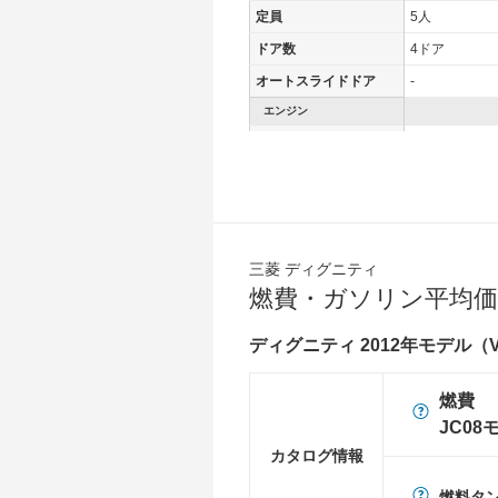
定員
5人
ドア数
4ドア
オートスライドドア
-
エンジン
最高出力
225.00 [306]/ 
最高トルク
350 [35.7]/ 4,
過給機
-
タイヤ
前輪サイズ
245/50R18
三菱 ディグニティ
燃費・ガソリン平均価
後輪サイズ
245/50R18
燃費
ディグニティ 2012年モデル（V
WLTC
-
WLTC/市街地
-
燃費
WLTC/郊外
-
JC08
カタログ情報
WLTC/高速道路
-
JC08
16.6km/L
燃料タ