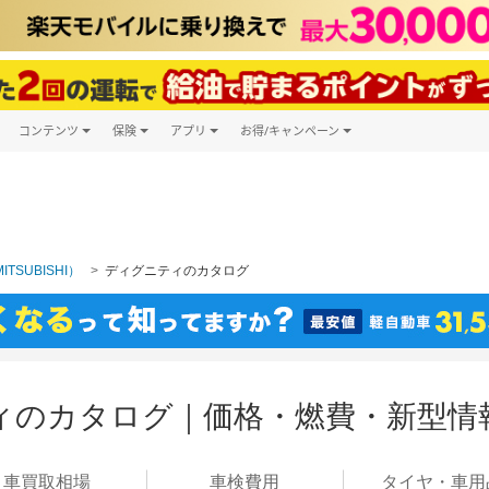
コンテンツ
保険
アプリ
お得/キャンペーン
楽天Carマガジン
キャンペーン一覧
ツ購入
自動車保険
楽天Carアプリ
自動車カタログ
ービス
楽天マイカー割
TSUBISHI）
ディグニティのカタログ
ィのカタログ｜価格・燃費・新型情
車買取
相場
車検
費用
タイヤ・
車用