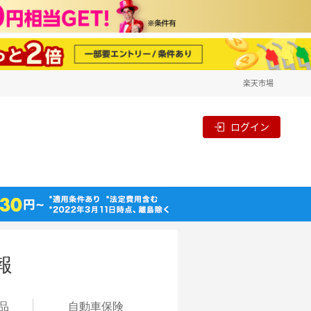
楽天市場
ログイン
報
品
自動
車保険