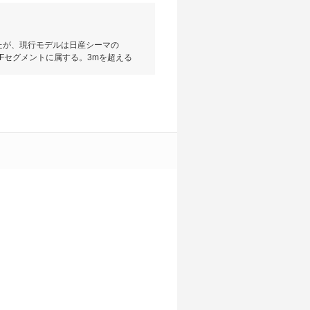
ったが、現行モデルは日産シーマの
でFセグメントに属する。3mを超える
と高出力モーターを組み合わせたハイ
調色として、インパネ、ドアトリム、フ
するなど最上級モデルらしく、贅を
プレイなどさながら、動くリビング