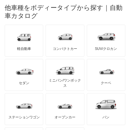
ロータス
ランチア
他車種をボディータイプから探す｜自動
日産ディーゼル
もっと見る
シグマ
マイバッハ
キア
リンカーン
プロトン
車カタログ
ローバー
ランボルギーニ
日野自動車
シャリオ
ブラバス
サンヨン
デロリアン
TD
ロールスロイス
デトマソ
三菱ふそう
シャリオグランディス
ミニ
ADモータース
サリーン
ドンカーブート
ジネッタ
アバルト
軽自動車
コンパクトカー
SUV/クロカン
UDトラックス
ジープ
アルテガ
プリムス
バーキン
もっと見る
ケータハム
イノチェンティ
レクサス
スタリオン
テスラ
セアト
もっと見る
カーボディーズ
もっと見る
アキュラ
ストラーダ
ミニバン/ワンボック
ジープ
KTM
セダン
クーペ
モーガン
ス
タウンボックス
もっと見る
ダッジ
アルテガ
バンデンプラス
タウンボックスワイド
GMC
マクラーレン
もっと見る
ステーションワゴン
オープンカー
バン
チャレンジャー
ハマー
オースチン