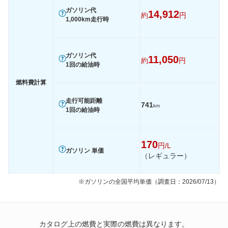
ガソリン代
14,912
約
円
装備詳細を見る
装備詳細を見る
装備
装備オプション
1,000km走行時
ガソリン代
11,050
約
円
1回の給油時
燃料費計算
走行可能距離
741
km
1回の給油時
170
円/L
ガソリン 単価
（レギュラー）
※ガソリンの全国平均単価（調査日：2026/07/13）
カタログ上の燃費と実際の燃費は異なります。