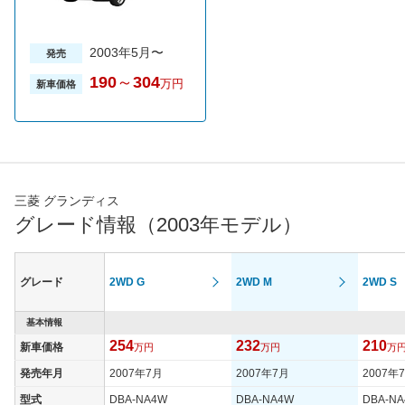
2003年5月〜
発売
190
～
304
万円
新車価格
三菱 グランディス
グレード情報（2003年モデル）
グレード
2WD G
2WD M
2WD S
基本情報
254
232
210
新車価格
万円
万円
万
発売年月
2007年7月
2007年7月
2007年
型式
DBA-NA4W
DBA-NA4W
DBA-N