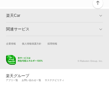
デリカ ミニ
デリカカーゴ
楽天Car
デリカスペースギア
関連サービス
TOP
よくある質問
デリカトラック
キャンペーン一覧
試乗・商談
新車購入
企業情報
個人情報保護方針
採用情報
デリカバン
楽天Car車買取
車検予約
デリカワゴン
キズ修理予約
洗車・コーティング予約
© Rakuten Group, Inc.
メンテナンス管理
タイヤ・パーツ購入
トッポ
タイヤ交換サービス
楽天Car マガジン
楽天グループ
自動車カタログ
自動車保険
アプリ一覧
お問い合わせ一覧
サステナビリティ
トッポBJ
楽天マイカー割
トッポBJバン
トッポBJワイド