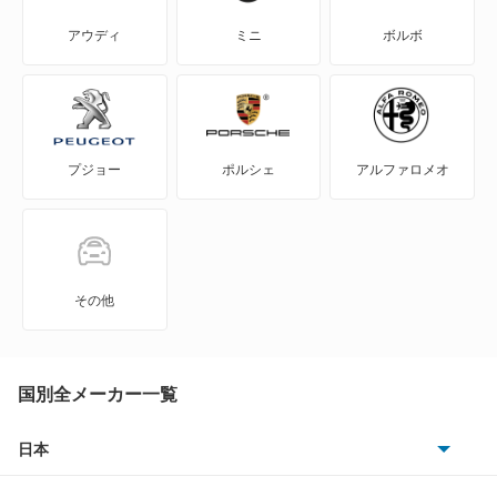
エクリプス クロス
アウディ
ミニ
ボルボ
エクリプス クロス PHEV
エクリプス スパイダー
プジョー
ポルシェ
アルファロメオ
エテルナ
エテルナサヴァ
エメロード
その他
カリスマ
キャンター
国別全メーカー一覧
キャンター ハイブリッド
日本
トヨタ