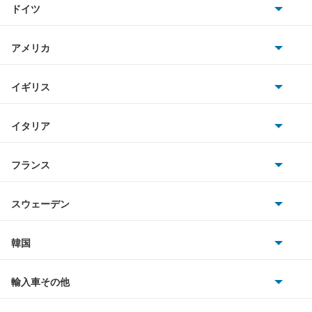
キャンターガッツ
ドイツ
日産
キャンターガッツダンプ
AMG
アメリカ
ホンダ
キャンターダンプ
BMW
キャデラック
イギリス
三菱
ギャラン
BMWアルピナ
クライスラー
TVR
イタリア
マツダ
ギャラン シグマ
スマート
サターン
アストンマーティン
アルファロメオ
フランス
いすゞ
ギャラン フォルティス
アウディ
シボレー
ジャガー
アウトビアンキ
シトロエン
スバル
ギャラン フォルティス スポーツバック
スウェーデン
オペル
ビュイック
ダイムラー
フィアット
プジョー
スズキ
サーブ
ギャランスポーツ
フォルクスワーゲン
韓国
フォード
ベントレー
フェラーリ
ルノー
ダイハツ
ボルボ
コルト
ポルシェ
ヒョンデ
ポンティアック
輸入車その他
ランドローバー
マセラティ
ブガッティ
光岡自動車
コルトプラス
メルセデス・ベンツ
デーウ
もっと見る
マーキュリー
BYD