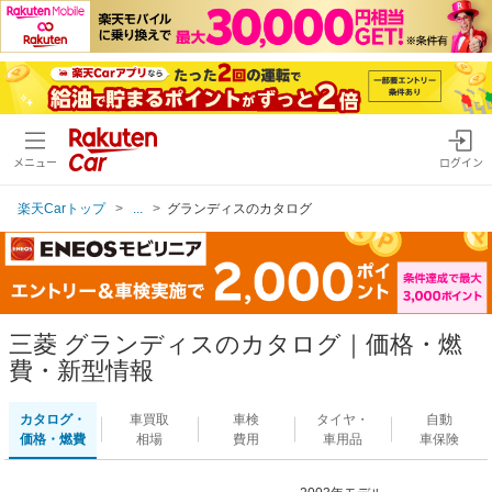
メニュー
ログイン
楽天Carトップ
...
グランディスのカタログ
三菱 グランディスのカタログ｜価格・燃
費・新型情報
カタログ・
車買取
車検
タイヤ・
自動
価格・燃費
相場
費用
車用品
車保険