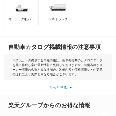
ディアマンテ
インフィニティ
モーリス
ディアマンテワゴン
軽トラック/軽バン
バス/トラック
トライアンフ
もっと見る
ディオン
MG
ディグニティ
自動車カタログ掲載情報の注意事項
ミニ
デボネア
モーク
※楽天カーの提供する車種情報は、新車発売時のカタログデータ
を元に作成し常に最新情報に更新しておりますが、装備名称がメ
デボネアV
ーカー情報の名称と異なる場合、装備内容や価格情報などが更新
もっと見る
の遅れにより実際と異なる場合がございます。
デリカ D:2
※最新情報につきましては、各メーカーの情報をご確認くださ
い。
もっと見る
※また安全装備につきましては同名称の装備であっても動作範囲
デリカ D:3
や性能に違いがございますので、詳細情報は各メーカーの情報を
ご確認ください。
デリカ D:5
楽天グループからのお得な情報