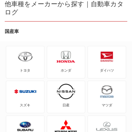
eKカスタム
他車種をメーカーから探す｜自動車カタ
ディアマンテワゴン
ログ
eKクラッシィ
ディオン
eKクロス
国産車
デリカ D:2
eKクロス EV
トッポBJワイド
eKクロス スペース
ミラージュディンゴ
トヨタ
ホンダ
ダイハツ
eKスペース
ランサーセディアワゴン
eKスペース カスタム
ランサーワゴン
eKスポーツ
リベロ
スズキ
日産
マツダ
eKワゴン
レグナム
FTO