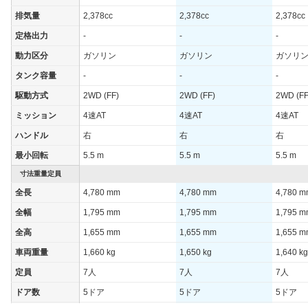
排気量
2,378cc
2,378cc
2,378cc
定格出力
-
-
-
動力区分
ガソリン
ガソリン
ガソリ
タンク容量
-
-
-
駆動方式
2WD (FF)
2WD (FF)
2WD (FF
ミッション
4速AT
4速AT
4速AT
ハンドル
右
右
右
最小回転
5.5 m
5.5 m
5.5 m
寸法重量定員
全長
4,780 mm
4,780 mm
4,780 
全幅
1,795 mm
1,795 mm
1,795 
全高
1,655 mm
1,655 mm
1,655 
車両重量
1,660 kg
1,650 kg
1,640 kg
定員
7人
7人
7人
ドア数
5ドア
5ドア
5ドア