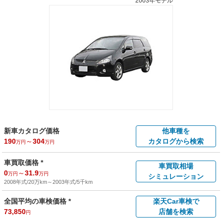
2003年モデル
新車カタログ価格
他車種を
190
～
304
カタログから検索
万円
万円
車買取価格 *
車買取相場
0
～
31.9
万円
万円
シミュレーション
2008年式/20万km
～
2003年式/5千km
全国平均の車検価格 *
楽天Car車検で
73,850
店舗を検索
円