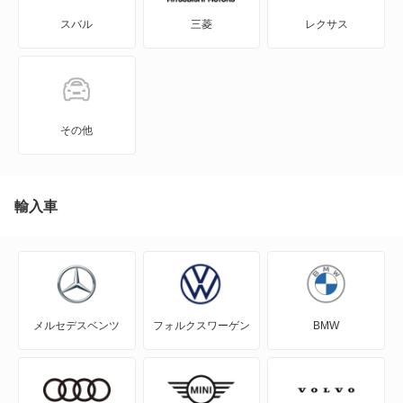
もっと見る
スバル
三菱
レクサス
GTO
RVR
アイ
その他
アイ ミーブ
アウトランダー
輸入車
アウトランダーPHEV
アスパイア
メルセデスベンツ
フォルクスワーゲン
BMW
エアトレック
エクリプス