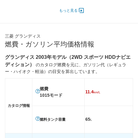
オートスライド
-
-
-
ドア
もっと見る
エンジン
最高出力
121.00 [165]/ 6,000
121.00 [165]/ 6,000
121.00 [
最高トルク
217 [22.1]/ 4,000
217 [22.1]/ 4,000
217 [22.
三菱 グランディス
過給機
-
-
-
燃費・ガソリン平均価格情報
タイヤ
グランディス 2003年モデル（2WD スポーツ HDDナビエ
前輪サイズ
215/60R16
215/60R16
215/60
ディション）
のカタログ燃費を元に、ガソリン代（レギュラ
後輪サイズ
215/60R16
215/60R16
215/60
ー・ハイオク・軽油）の目安を算出しています。
燃費
WLTC
-
-
-
燃費
11.4
km/L
WLTC/市街地
-
-
-
1015モード
WLTC/郊外
-
-
-
カタログ情報
WLTC/高速道路
-
-
-
65
燃料タンク容量
JC08
-
-
-
L
1015
11.4km/L
11.4km/L
11.4km/
60km定地
-
-
-