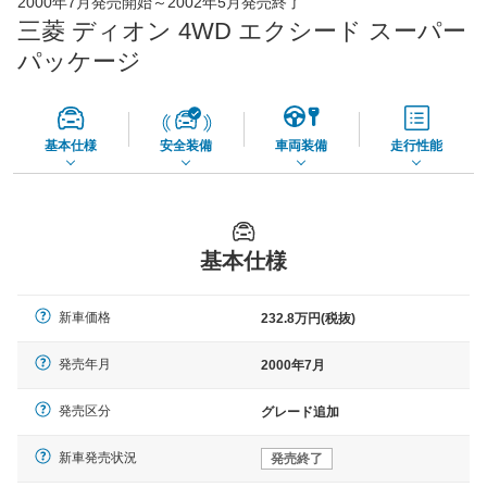
2000年7月発売開始～2002年5月発売終了
65,050
店舗を検索
円
三菱 ディオン 4WD エクシード スーパー
*当該価格は車種別の価格となります。
パッケージ
基本仕様
安全装備
車両装備
走行性能
基本仕様
新車価格
232.8万円(税抜)
発売年月
2000年7月
発売区分
グレード追加
新車発売状況
発売終了