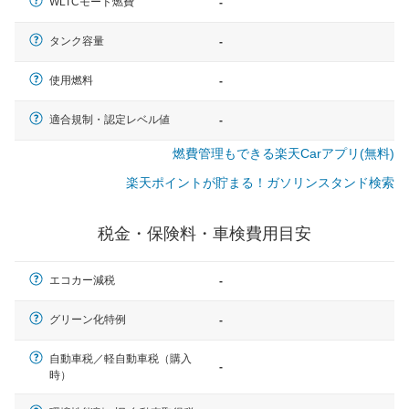
WLTCモード燃費
-
タンク容量
-
使用燃料
-
適合規制・認定レベル値
-
燃費管理もできる楽天Carアプリ(無料)
楽天ポイントが貯まる！ガソリンスタンド検索
税金・保険料・車検費用目安
エコカー減税
-
グリーン化特例
-
自動車税／軽自動車税（購入
-
時）
一般的な車体のサイズの目安