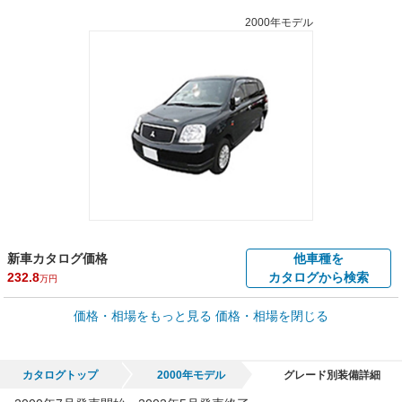
2000年モデル
新車カタログ価格
他車種を
232.8
カタログから検索
万円
車買取価格 *
価格・相場をもっと見る
価格・相場を閉じる
車買取相場
0
～
21.6
万円
万円
シミュレーション
2004年式/20万km
～
2002年式/5千km
カタログトップ
2000年モデル
グレード別装備詳細
全国平均の車検価格 *
楽天Car車検で