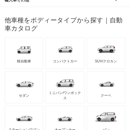
ランドローバー
マセラティ
ブガッティ
光岡自動車
コルト
メルセデス・ベンツ
デーウ
もっと見る
マーキュリー
BYD
ロータス
ランチア
他車種をボディータイプから探す｜自動
日産ディーゼル
もっと見る
コルトプラス
マイバッハ
キア
リンカーン
プロトン
車カタログ
ローバー
ランボルギーニ
日野自動車
シグマ
ブラバス
サンヨン
デロリアン
TD
ロールスロイス
デトマソ
三菱ふそう
シャリオ
ミニ
ADモータース
サリーン
ドンカーブート
ジネッタ
アバルト
軽自動車
コンパクトカー
SUV/クロカン
UDトラックス
シャリオグランディス
アルテガ
プリムス
バーキン
もっと見る
ケータハム
イノチェンティ
レクサス
ジープ
テスラ
セアト
もっと見る
カーボディーズ
もっと見る
アキュラ
スタリオン
ミニバン/ワンボック
ジープ
KTM
セダン
クーペ
モーガン
ス
ストラーダ
もっと見る
ダッジ
アルテガ
バンデンプラス
タウンボックス
GMC
マクラーレン
もっと見る
ステーションワゴン
オープンカー
バン