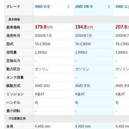
グレード
4WD Vi E
4WD VIE-X
4WD 
基本情報
179.8
194.8
207.8
新車価格
万円
万円
発売年月
2000年7月
2000年7月
2000年
型式
TA-CR6W
TA-CR6W
TA-CR6
排気量
1,999cc
1,999cc
1,999cc
定格出力
-
-
-
動力区分
ガソリン
ガソリン
ガソリ
タンク容量
-
-
-
駆動方式
4WD (F4)
4WD (F4)
4WD (F4
ミッション
4速AT
4速AT
4速AT
ハンドル
右
右
右
最小回転
-
-
-
寸法重量定員
全長
4,460 mm
4,460 mm
4,460 