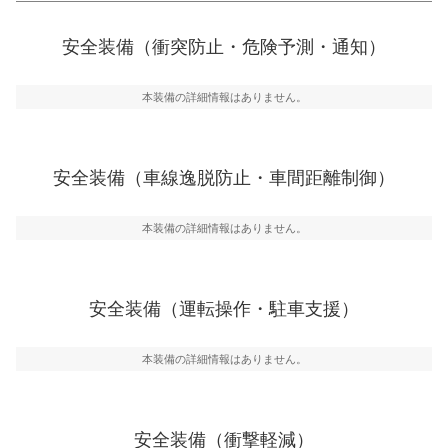
衝突防止
前走車や歩行者との衝突を回避するプリクラッシュブレ
安全装備（衝突防止・危険予測・通知）
ーキアシスト、ABSなどが装備されています。
一般的な荷物のサイズの目安
危険予測・通知
本装備の詳細情報はありません。
見えにくい場所に潜む危険を予測・通知するためのシス
テムなどが装備されています。
車線逸脱防止
安全装備（車線逸脱防止・車間距離制御）
車線のはみだしやふらつきを防止するためにレーンキー
プアシストなどが装備されています
本装備の詳細情報はありません。
車間距離制御
安全な車間距離を保ちながら前車を追従するアダプティ
ブ・クルーズ・コントロールなどが装備されています。
安全装備（運転操作・駐車支援）
運転・駐車支援
駐車をスムーズに行うためにインテリジェンスパーキン
グ・アシストやサイドブラインドモニターなどが装備さ
本装備の詳細情報はありません。
れています。
衝撃軽減
万が一車体が衝撃を受けたときに、運転者・同乗者を守
安全装備（衝撃軽減）
るSRSエアバッグシステム、プリテンショナーシートベ