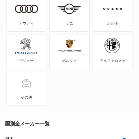
エクリプス
エクリプス クロス
アウディ
ミニ
ボルボ
エクリプス クロス PHEV
エクリプス スパイダー
プジョー
ポルシェ
アルファロメオ
エテルナ
エテルナサヴァ
エメロード
その他
カリスマ
キャンター
国別全メーカー一覧
キャンター ハイブリッド
日本