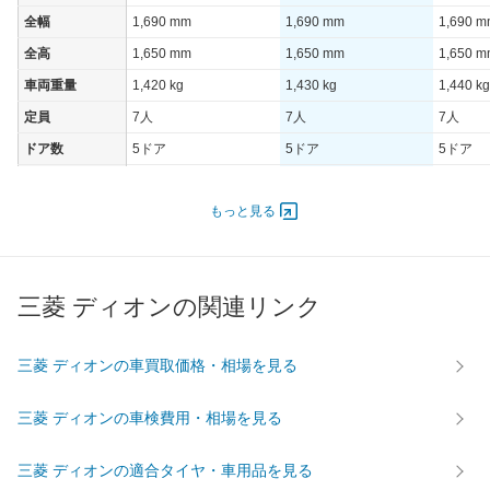
全幅
1,690 mm
1,690 mm
1,690 
全高
1,650 mm
1,650 mm
1,650 
車両重量
1,420 kg
1,430 kg
1,440 kg
定員
7人
7人
7人
ドア数
5ドア
5ドア
5ドア
オートスライド
-
-
-
ドア
もっと見る
エンジン
最高出力
- [-]/ -
- [-]/ -
- [-]/ -
最高トルク
- [-]/ -
- [-]/ -
- [-]/ -
三菱 ディオンの関連リンク
過給機
-
-
-
タイヤ
三菱 ディオンの車買取価格・相場を見る
前輪サイズ
195/65R14
195/65R14
195/65
後輪サイズ
195/65R14
195/65R14
195/65
三菱 ディオンの車検費用・相場を見る
燃費
三菱 ディオンの適合タイヤ・車用品を見る
WLTC
-
-
-