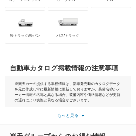
タウンボックスワイド
ハマー
オースチン
チャレンジャー
インフィニティ
モーリス
ディアマンテ
軽トラック/軽バン
バス/トラック
トライアンフ
もっと見る
ディアマンテワゴン
MG
ディグニティ
自動車カタログ掲載情報の注意事項
ミニ
デボネア
モーク
※楽天カーの提供する車種情報は、新車発売時のカタログデータ
を元に作成し常に最新情報に更新しておりますが、装備名称がメ
デボネアV
ーカー情報の名称と異なる場合、装備内容や価格情報などが更新
もっと見る
の遅れにより実際と異なる場合がございます。
デリカ D:2
※最新情報につきましては、各メーカーの情報をご確認くださ
い。
もっと見る
※また安全装備につきましては同名称の装備であっても動作範囲
デリカ D:3
や性能に違いがございますので、詳細情報は各メーカーの情報を
ご確認ください。
デリカ D:5