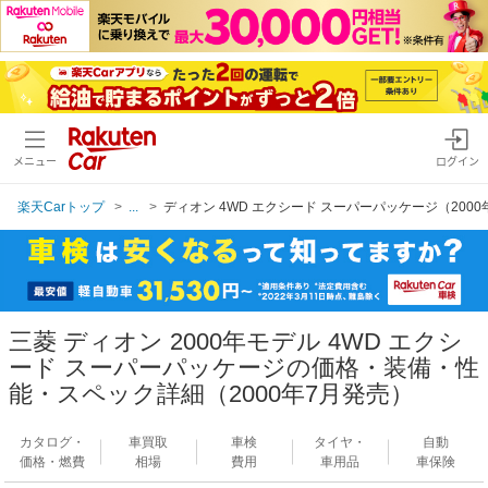
メニュー
ログイン
楽天Carトップ
...
ディオン 4WD エクシード スーパーパッケージ（2000
三菱 ディオン 2000年モデル 4WD エクシ
ード スーパーパッケージの価格・装備・性
能・スペック詳細（2000年7月発売）
カタログ・
車買取
車検
タイヤ・
自動
価格・燃費
相場
費用
車用品
車保険