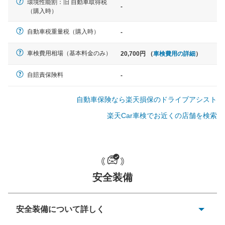
環境性能割：旧 自動車取得税
-
（購入時）
軽自動車
自動車税重量税（購入時）
-
N-BOX、ワゴンR、タント、アル
ト など
車検費用相場（基本料金のみ）
20,700円 （
車検費用の詳細
）
自賠責保険料
-
中型車
自動車保険なら楽天損保のドライブアシスト
ノア、セレナ、プリウス、カロー
ラ、ステップワゴン など
楽天Car車検でお近くの店舗を検索
大型車
安全装備
クラウン、アルファード、フォレ
スター、ハイエースワゴン、デリ
カD:5 など
安全装備について詳しく