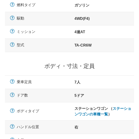
燃料タイプ
ガソリン
駆動
4WD(F4)
ミッション
4速AT
型式
TA-CR6W
ボディ・寸法・定員
乗車定員
7人
ドア数
5ドア
ステーションワゴン （
ステーショ
ボディタイプ
ンワゴンの車種一覧
）
ハンドル位置
右