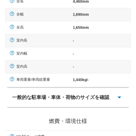
全長
4,460mm
全幅
1,690mm
全高
1,650mm
室内長
-
室内幅
-
室内高
-
車両重量/車両総重量
1,440kg/-
一般的な駐車場・車体・荷物のサイズを確認
一般的に塗料などによる駐車場ライン施工の際には、1台
当たりのスペースと駐車に必要な車路幅が、幅 2,500mm
燃費・環境仕様
× 長さ 5,000mm 車路幅 5,000mmというサイズが標準値
（最低値）とされる事が多いようです。