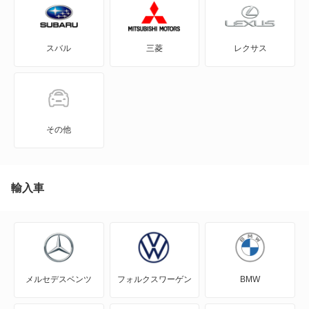
FTO
スバル
三菱
レクサス
GTO
RVR
アイ
その他
アイ ミーブ
アウトランダー
輸入車
アウトランダーPHEV
アスパイア
メルセデスベンツ
フォルクスワーゲン
BMW
エアトレック