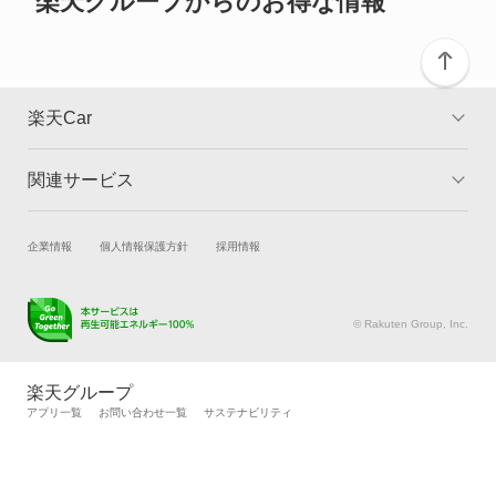
楽天グループからのお得な情報
デリカ ミニ
デリカカーゴ
楽天Car
デリカスペースギア
関連サービス
TOP
よくある質問
デリカトラック
キャンペーン一覧
試乗・商談
新車購入
企業情報
個人情報保護方針
採用情報
デリカバン
楽天Car車買取
車検予約
デリカワゴン
キズ修理予約
洗車・コーティング予約
© Rakuten Group, Inc.
メンテナンス管理
タイヤ・パーツ購入
トッポ
タイヤ交換サービス
楽天Car マガジン
楽天グループ
自動車カタログ
自動車保険
アプリ一覧
お問い合わせ一覧
サステナビリティ
トッポBJ
楽天マイカー割
トッポBJバン