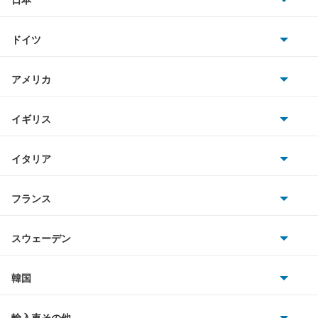
トヨタ
キャンターガッツ
ドイツ
日産
キャンターガッツダンプ
AMG
アメリカ
ホンダ
キャンターダンプ
BMW
キャデラック
イギリス
三菱
ギャラン
BMWアルピナ
クライスラー
TVR
イタリア
マツダ
ギャラン シグマ
スマート
サターン
アストンマーティン
アルファロメオ
フランス
いすゞ
ギャラン フォルティス
アウディ
シボレー
ジャガー
アウトビアンキ
シトロエン
スバル
ギャラン フォルティス スポーツバック
スウェーデン
オペル
ビュイック
ダイムラー
フィアット
プジョー
スズキ
サーブ
ギャランスポーツ
フォルクスワーゲン
韓国
フォード
ベントレー
フェラーリ
ルノー
ダイハツ
ボルボ
グランディス
ポルシェ
ヒョンデ
ポンティアック
輸入車その他