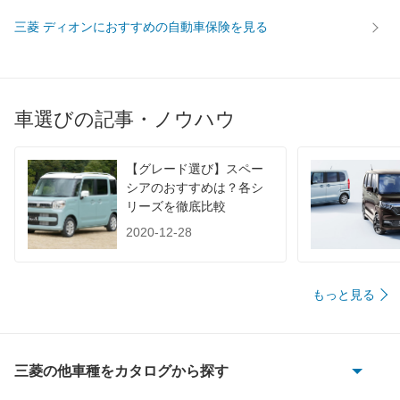
WLTC/市街地
-
-
-
三菱 ディオンにおすすめの自動車保険を見る
WLTC/郊外
-
-
-
WLTC/高速道路
-
-
-
JC08
-
-
-
車選びの記事・ノウハウ
1015
-
-
-
60km定地
-
-
-
【グレード選び】スペー
装備詳細を見る
装備詳細を見る
装備
装備オプション
シアのおすすめは？各シ
リーズを徹底比較
2020-12-28
もっと見る
三菱の他車種をカタログから探す
eKアクティブ