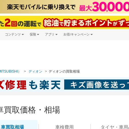
コンテンツ
保険
アプリ
お得/キャンペーン
楽天Carマガジン
キャンペーン一覧
ツ購入
自動車保険
楽天Carアプリ
自動車カタログ
ービス
楽天マイカー割
TSUBISHI）
ディオン
ディオンの買取相場
車買取価格・相場
車買取
相場
車検
費用
タイヤ・
車用