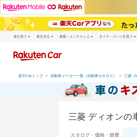
車を買う
車を売る
車検・メンテナンス
タイヤ・パーツを買う
試乗・商談
楽天Car車買取
車検予約
タイヤ・パー
キズ修理予約
新車
タイヤ交換サ
洗車・コーティング予約
メンテナンス管理
楽天Carトップ
自動車メーカー一覧（自動車カタログ）
三菱（MI
三菱 ディオンの
カタログ・
価格・燃費