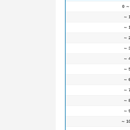
0 ～
～ 
～ 
～ 
～ 
～ 
～ 
～ 
～ 
～ 
～ 
～ 1