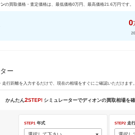
オン
の買取価格・査定価格は、最低価格
0
万円、最高価格
21.6
万円です。
0
2
ーター
・走行距離を入力するだけで、現在の相場をすぐにご確認いただけます
2
かんたん
STEP!
シミュレーターで
ディオン
の買取相場を
年式
走行
STEP1
STEP2