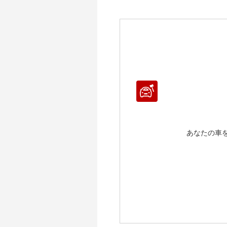
～ 
～ 
～ 
～ 
～ 
～ 
～ 
～ 
～ 
～ 
～ 
～ 
～ 
～ 
～ 
～ 
～ 
～ 
～ 
～ 
～ 
～ 
～ 1
～ 
～ 
～ 
～ 
～ 
～ 1
～ 1
～ 
～ 
～ 
～ 
～ 1
～ 1
～ 1
～ 
～ 
～ 
～ 1
～ 1
～ 1
～ 1
あなたの車
～ 
～ 
～ 2
～ 1
～ 1
～ 1
～ 1
～ 
～ 2
～ 1
～ 1
～ 1
～ 1
～ 2
～ 1
～ 1
～ 1
～ 2
～ 1
～ 1
～ 2
～ 1