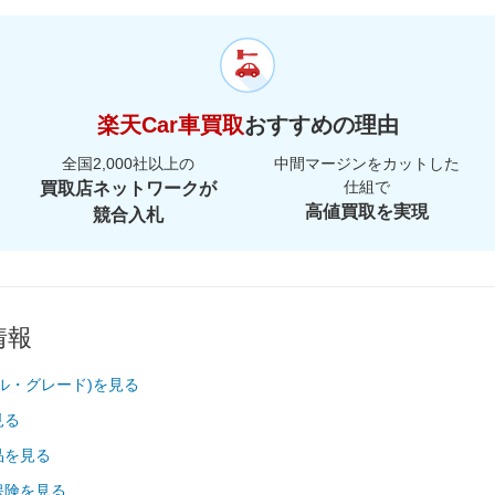
00,000km
2.7万
楽天Car車買取
おすすめの理由
全国2,000社以上の
中間マージンをカットした
仕組で
買取店ネットワークが
高値買取を実現
競合入札
情報
ル・グレード)を見る
見る
品を見る
保険を見る