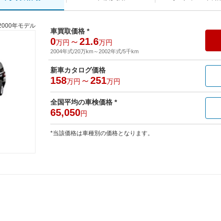
2000年モデル
車買取価格 *
0
～
21.6
万円
万円
2004年式/20万km
～
2002年式/5千km
新車カタログ価格
158
～
251
万円
万円
全国平均の車検価格 *
65,050
円
*当該価格は車種別の価格となります。