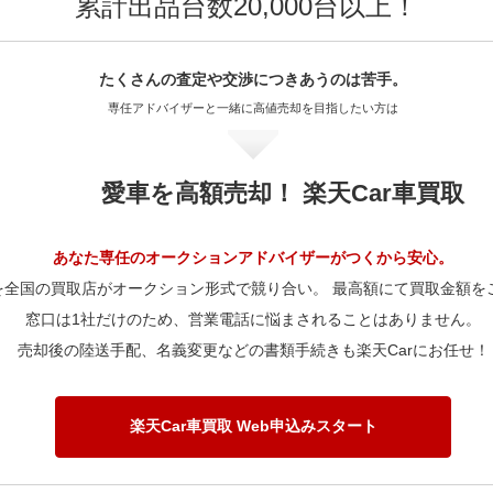
累計出品台数20,000台以上！
40,000km
17.5万
30,000km
21.6万
20,000km
17.8万
15,000km
11.9万
70,000km
12万
60,000km
11.2万
50,000km
17.5万
40,000km
20.9万
30,000km
17.8万
20,000km
11.9万
80,000km
12万
70,000km
10.3万
たくさんの査定や交渉に
つきあうのは苦手。
60,000km
17.5万
50,000km
20.9万
40,000km
17.2万
30,000km
11.9万
専任アドバイザーと一緒に
高値売却を目指したい方は
90,000km
12万
80,000km
10.3万
70,000km
16.1万
60,000km
20.9万
50,000km
17.2万
40,000km
11.5万
00,000km
9.4万
90,000km
10.3万
80,000km
16.1万
70,000km
19.2万
60,000km
17.2万
50,000km
11.5万
愛車を高額売却！ 楽天Car車買取
20,000km
9.4万
00,000km
8.1万
90,000km
16.1万
80,000km
19.2万
70,000km
15.8万
60,000km
11.5万
50,000km
7.2万
20,000km
8.1万
00,000km
12.7万
90,000km
19.2万
80,000km
15.8万
70,000km
10.6万
あなた専任のオークションアドバイザーがつくから安心。
80,000km
5.1万
50,000km
6.1万
20,000km
12.7万
00,000km
15.1万
を全国の買取店がオークション形式で競り合い。 最高額にて買取金額を
90,000km
15.8万
80,000km
10.6万
00,000km
3.1万
80,000km
4.4万
窓口は1社だけのため、営業電話に悩まされることはありません。
50,000km
9.6万
20,000km
15.1万
00,000km
12.4万
90,000km
10.6万
売却後の陸送手配、名義変更などの書類手続きも楽天Carにお任せ！
00,000km
2.6万
80,000km
6.9万
50,000km
11.5万
20,000km
12.4万
00,000km
8.3万
00,000km
4.1万
80,000km
8.2万
50,000km
9.4万
20,000km
8.3万
楽天Car車買取 Web申込みスタート
00,000km
4.9万
80,000km
6.7万
50,000km
6.3万
00,000km
4.1万
80,000km
4.5万