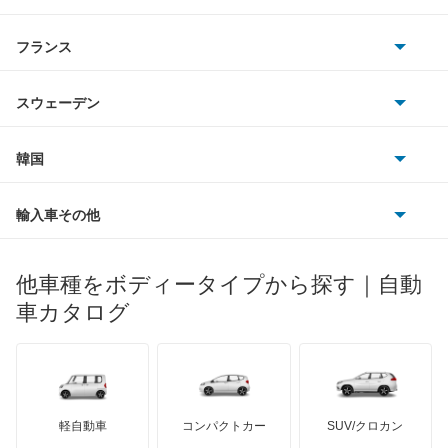
ギャラン シグマ
スマート
サターン
アストンマーティン
アルファロメオ
フランス
いすゞ
ギャラン フォルティス
アウディ
シボレー
ジャガー
アウトビアンキ
シトロエン
スバル
ギャラン フォルティス スポーツバック
スウェーデン
オペル
ビュイック
ダイムラー
フィアット
プジョー
スズキ
サーブ
ギャランスポーツ
フォルクスワーゲン
韓国
フォード
ベントレー
フェラーリ
ルノー
ダイハツ
ボルボ
グランディス
ポルシェ
ヒョンデ
ポンティアック
輸入車その他
ランドローバー
マセラティ
ブガッティ
光岡自動車
コルト
メルセデス・ベンツ
デーウ
もっと見る
マーキュリー
BYD
ロータス
ランチア
他車種をボディータイプから探す｜自動
日産ディーゼル
もっと見る
コルトプラス
マイバッハ
キア
リンカーン
プロトン
車カタログ
ローバー
ランボルギーニ
日野自動車
シグマ
ブラバス
サンヨン
デロリアン
TD
ロールスロイス
デトマソ
三菱ふそう
シャリオ
ミニ
ADモータース
サリーン
ドンカーブート
ジネッタ
アバルト
軽自動車
コンパクトカー
SUV/クロカン
UDトラックス
シャリオグランディス
アルテガ
プリムス
バーキン