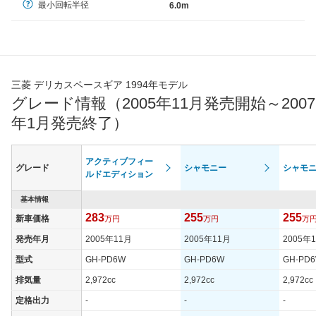
最小回転半径
6.0m
三菱 デリカスペースギア 1994年モデル
グレード情報（2005年11月発売開始～2007
年1月発売終了）
アクティブフィー
グレード
シャモニー
シャモ
ルドエディション
基本情報
283
255
255
新車価格
万円
万円
万
発売年月
2005年11月
2005年11月
2005年
型式
GH-PD6W
GH-PD6W
GH-PD
排気量
2,972cc
2,972cc
2,972cc
定格出力
-
-
-