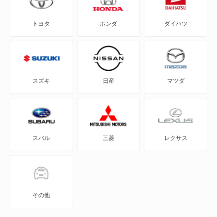
eKクロス スペース
トヨタ
ホンダ
ダイハツ
eKスペース
eKスペース カスタム
eKスポーツ
スズキ
日産
マツダ
eKワゴン
FTO
スバル
三菱
レクサス
GTO
RVR
アイ
その他
アイ ミーブ