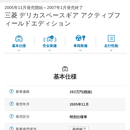
全国平均の車検価格 *
楽天Car車検で
2005年11月発売開始～2007年1月発売終了
73,850
店舗を検索
円
三菱 デリカスペースギア アクティブフ
*当該価格は車種別の価格となります。
ィールドエディション
基本仕様
安全装備
車両装備
走行性能
基本仕様
新車価格
283万円(税抜)
発売年月
2005年11月
発売区分
特別仕様車
新車発売状況
発売終了