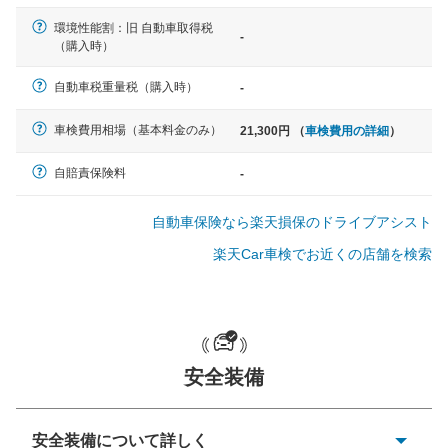
一般的な車体のサイズの目安
環境性能割：旧 自動車取得税
-
（購入時）
軽自動車
自動車税重量税（購入時）
-
N-BOX、ワゴンR、タント、アル
ト など
車検費用相場（基本料金のみ）
21,300円 （
車検費用の詳細
）
自賠責保険料
-
中型車
自動車保険なら楽天損保のドライブアシスト
ノア、セレナ、プリウス、カロー
ラ、ステップワゴン など
楽天Car車検でお近くの店舗を検索
大型車
安全装備
クラウン、アルファード、フォレ
スター、ハイエースワゴン、デリ
カD:5 など
安全装備について詳しく