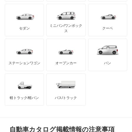
もっと見る
ケータハム
イノチェンティ
レクサス
ジープ
テスラ
セアト
もっと見る
カーボディーズ
もっと見る
アキュラ
スタリオン
ミニバン/ワンボック
ジープ
KTM
セダン
クーペ
モーガン
ス
ストラーダ
もっと見る
ダッジ
アルテガ
バンデンプラス
タウンボックス
GMC
マクラーレン
もっと見る
ステーションワゴン
オープンカー
バン
タウンボックスワイド
ハマー
オースチン
チャレンジャー
インフィニティ
モーリス
ディアマンテ
軽トラック/軽バン
バス/トラック
トライアンフ
もっと見る
ディアマンテワゴン
MG
ディオン
自動車カタログ掲載情報の注意事項
ミニ