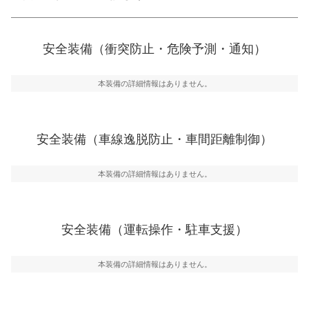
衝突防止
前走車や歩行者との衝突を回避するプリクラッシュブレ
安全装備（衝突防止・危険予測・通知）
ーキアシスト、ABSなどが装備されています。
一般的な荷物のサイズの目安
危険予測・通知
本装備の詳細情報はありません。
見えにくい場所に潜む危険を予測・通知するためのシス
テムなどが装備されています。
車線逸脱防止
安全装備（車線逸脱防止・車間距離制御）
車線のはみだしやふらつきを防止するためにレーンキー
プアシストなどが装備されています
本装備の詳細情報はありません。
車間距離制御
安全な車間距離を保ちながら前車を追従するアダプティ
ブ・クルーズ・コントロールなどが装備されています。
安全装備（運転操作・駐車支援）
運転・駐車支援
駐車をスムーズに行うためにインテリジェンスパーキン
グ・アシストやサイドブラインドモニターなどが装備さ
本装備の詳細情報はありません。
れています。
衝撃軽減