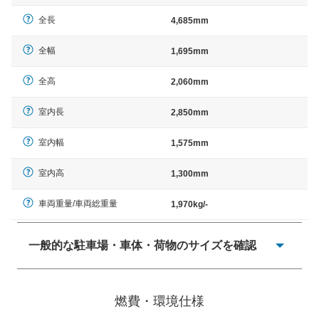
全長
4,685mm
全幅
1,695mm
全高
2,060mm
室内長
2,850mm
室内幅
1,575mm
室内高
1,300mm
車両重量/車両総重量
1,970kg/-
一般的な駐車場・車体・荷物のサイズを確認
一般的に塗料などによる駐車場ライン施工の際には、1台
当たりのスペースと駐車に必要な車路幅が、幅 2,500mm
燃費・環境仕様
× 長さ 5,000mm 車路幅 5,000mmというサイズが標準値