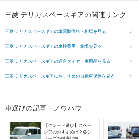
最高出力
136.00 [185]/ 5,500
136.00 [185]/ 5,500
136.00 [
最高トルク
265 [27]/ 4,500
265 [27]/ 4,500
265 [27]
三菱 デリカスペースギアの関連リンク
過給機
-
-
-
タイヤ
三菱 デリカスペースギアの車買取価格・相場を見る
前輪サイズ
225/80R15
225/80R15
225/80
後輪サイズ
225/80R15
225/80R15
225/80
三菱 デリカスペースギアの車検費用・相場を見る
燃費
三菱 デリカスペースギアの適合タイヤ・車用品を見る
WLTC
-
-
-
WLTC/市街地
-
-
-
三菱 デリカスペースギアにおすすめの自動車保険を見る
WLTC/郊外
-
-
-
WLTC/高速道路
-
-
-
JC08
-
-
-
車選びの記事・ノウハウ
1015
7.7km/L
7.7km/L
7.7km/L
60km定地
-
-
-
【グレード選び】スペー
装備詳細を見る
装備詳細を見る
装備
装備オプション
シアのおすすめは？各シ
リーズを徹底比較