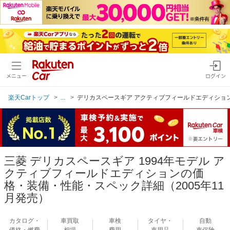
メニュー
ログイン
楽天Carトップ
...
デリカスペースギア アクティブフィールドエディション（
三菱 デリカスペースギア 1994年モデル ア
クティブフィールドエディションの価
格・装備・性能・スペック詳細（2005年11
月発売）
カタログ・
車買取
車検
タイヤ・
自動
価格・燃費
相場
費用
車用品
車保険