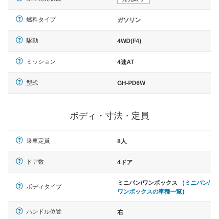
燃料タイプ
ガソリン
駆動
4WD(F4)
ミッション
4速AT
型式
GH-PD6W
ボディ・寸法・定員
乗車定員
8人
ドア数
4ドア
ミニバン/ワンボックス （
ミニバン/
ボディタイプ
ワンボックスの車種一覧
）
ハンドル位置
右