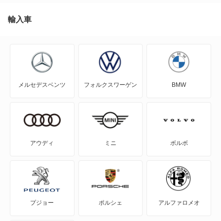
アウトランダー
輸入車
アウトランダーPHEV
アスパイア
メルセデスベンツ
フォルクスワーゲン
BMW
エアトレック
エクリプス
エクリプス クロス
アウディ
ミニ
ボルボ
エクリプス クロス PHEV
エクリプス スパイダー
プジョー
ポルシェ
アルファロメオ
エテルナ