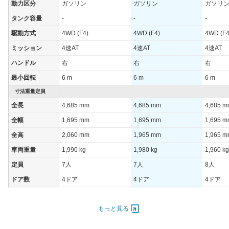
動力区分
ガソリン
ガソリン
ガソリ
タンク容量
-
-
-
駆動方式
4WD (F4)
4WD (F4)
4WD (F4
ミッション
4速AT
4速AT
4速AT
ハンドル
右
右
右
最小回転
6 m
6 m
6 m
寸法重量定員
全長
4,685 mm
4,685 mm
4,685 
全幅
1,695 mm
1,695 mm
1,695 
全高
2,060 mm
1,965 mm
1,965 
車両重量
1,990 kg
1,980 kg
1,960 kg
定員
7人
7人
8人
ドア数
4ドア
4ドア
4ドア
オートスライド
-
-
-
ドア
もっと見る
エンジン