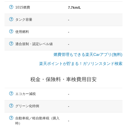
（最低値）とされる事が多いようです。
1015燃費
7.7km/L
タンク容量
-
使用燃料
-
適合規制・認定レベル値
-
燃費管理もできる楽天Carアプリ(無料)
楽天ポイントが貯まる！ガソリンスタンド検索
税金・保険料・車検費用目安
エコカー減税
-
グリーン化特例
-
自動車税／軽自動車税（購入
-
時）