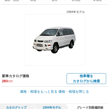
1994年モデル
新車カタログ価格
他車種を
283
カタログから検索
万円
車買取価格 *
価格・相場をもっと見る
価格・相場を閉じる
車買取相場
0.6
～
143.8
万円
万円
シミュレーション
1994年式/20万km
～
1997年式/5千km
カタログトップ
1994年モデル
グレード別装備詳細