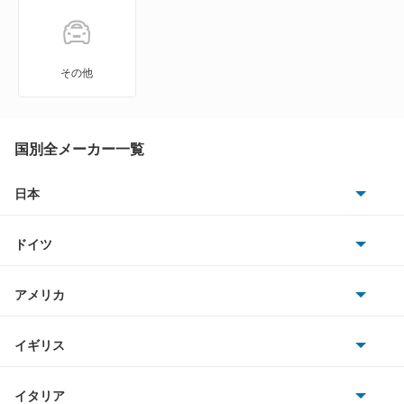
エテルナサヴァ
エメロード
その他
カリスマ
キャンター
国別全メーカー一覧
キャンター ハイブリッド
日本
トヨタ
キャンターガッツ
ドイツ
日産
キャンターガッツダンプ
AMG
アメリカ
ホンダ
キャンターダンプ
BMW
キャデラック
イギリス
三菱
ギャラン
BMWアルピナ
クライスラー
TVR
イタリア
マツダ