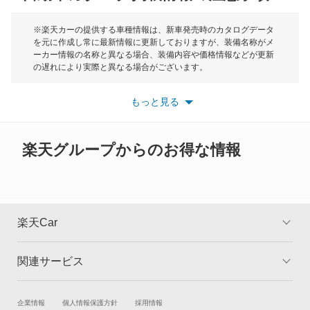
ディグニティ
モーク
※楽天カーの提供する車種情報は、新車発売時のカタログデータ
を元に作成し常に最新情報に更新しておりますが、装備名称がメ
デボネア
ーカー情報の名称と異なる場合、装備内容や価格情報などが更新
もっと見る
の遅れにより実際と異なる場合がございます。
デボネアV
※最新情報につきましては、各メーカーの情報をご確認くださ
い。
もっと見る
※また安全装備につきましては同名称の装備であっても動作範囲
デリカ D:2
や性能に違いがございますので、詳細情報は各メーカーの情報を
ご確認ください。
デリカ D:3
楽天グループからのお得な情報
デリカ D:5
デリカ ミニ
楽天Car
デリカカーゴ
関連サービス
TOP
よくある質問
デリカトラック
キャンペーン一覧
試乗・商談
新車購入
企業情報
個人情報保護方針
採用情報