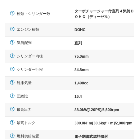
ターボチャージャー付直列４気筒Ｄ
種類・シリンダー数
ＯＨＣ（ディーゼル）
エンジン種類
DOHC
気筒配列
直列
シリンダー内径
75.0mm
シリンダー行程
84.8mm
総排気量
1,498cc
圧縮比
16.4
最高出力
88.0kW[120PS]/5,500rpm
最高トルク
300.0N･m[30.6kgf・m]/2,000rpm
燃料供給装置
電子制御式燃料噴射