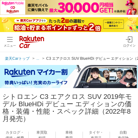
メニュー
ログイン
楽天Carトップ
...
C3 エアクロス SUV BlueHDi デビュー エディション
シトロエン C3 エアクロス SUV 2019年モ
デル BlueHDi デビュー エディションの価
格・装備・性能・スペック詳細（2022年8
月発売）
カタログ・
車買取
車検
タイヤ・
自動
価格・燃費
相場
費用
車用品
車保険