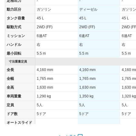
定格出力
-
-
-
動力区分
ガソリン
ディーゼル
ガソリ
タンク容量
45 L
45 L
45 L
駆動方式
2WD (FF)
2WD (FF)
2WD (FF
ミッション
6速AT
6速AT
6速AT
ハンドル
右
右
右
最小回転
5.5 m
5.5 m
5.5 m
寸法重量定員
全長
4,160 mm
4,160 mm
4,160 
全幅
1,765 mm
1,765 mm
1,765 
全高
1,630 mm
1,630 mm
1,630 
車両重量
1,290 kg
1,350 kg
1,320 kg
定員
5人
5人
5人
ドア数
5ドア
5ドア
5ドア
オートスライド
-
-
-
ドア