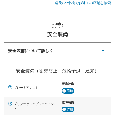
楽天Car車検でお近くの店舗を検索
一般的な荷物のサイズの目安
安全装備
安全装備について詳しく
衝突防止
前走車や歩行者との衝突を回避するプリクラッシュブレ
安全装備（衝突防止・危険予測・通知）
ーキアシスト、ABSなどが装備されています。
危険予測・通知
標準装備
見えにくい場所に潜む危険を予測・通知するためのシス
ブレーキアシスト
テムなどが装備されています。
詳細
車線逸脱防止
標準装備
プリクラッシュブレーキアシス
車線のはみだしやふらつきを防止するためにレーンキー
ト
詳細
プアシストなどが装備されています