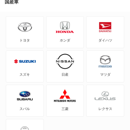
国産車
C1
C2
トヨタ
ホンダ
ダイハツ
C3
C3 プルリエル
C4
スズキ
日産
マツダ
C4 カクタス
C4 ピカソ
スバル
三菱
レクサス
C5
C5 X