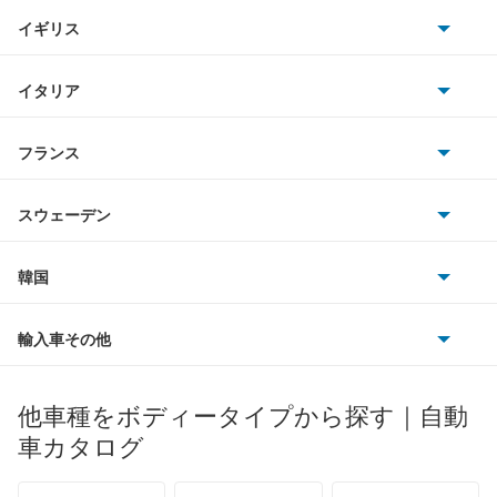
BMW
キャデラック
イギリス
三菱
DS7 クロスバック E-テンス4×4
BMWアルピナ
クライスラー
TVR
イタリア
マツダ
DS9
スマート
サターン
アストンマーティン
アルファロメオ
フランス
いすゞ
DS9 E-テンス
アウディ
シボレー
ジャガー
アウトビアンキ
シトロエン
スバル
e-C3
スウェーデン
オペル
ビュイック
ダイムラー
フィアット
プジョー
スズキ
サーブ
E-C4
フォルクスワーゲン
韓国
フォード
ベントレー
フェラーリ
ルノー
ダイハツ
ボルボ
N°4
ポルシェ
ヒョンデ
ポンティアック
輸入車その他
ランドローバー
マセラティ
ブガッティ
光岡自動車
N°8
メルセデス・ベンツ
デーウ
もっと見る
マーキュリー
BYD
ロータス
ランチア
他車種をボディータイプから探す｜自動
日産ディーゼル
もっと見る
XM
マイバッハ
キア
リンカーン
プロトン
車カタログ
ローバー
ランボルギーニ
日野自動車
XM ブレーク
ブラバス
サンヨン
デロリアン
TD