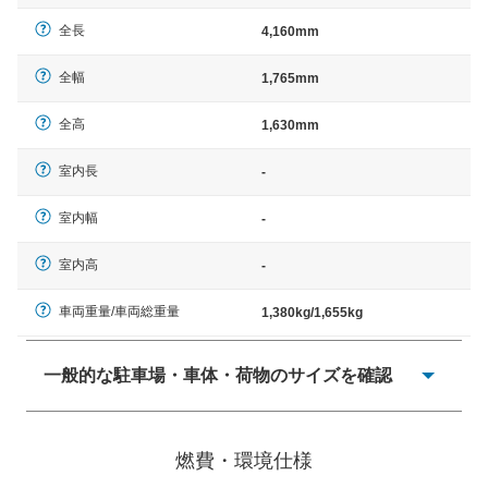
全長
4,160mm
全幅
1,765mm
全高
1,630mm
室内長
-
室内幅
-
室内高
-
車両重量/車両総重量
1,380kg/1,655kg
一般的な駐車場・車体・荷物のサイズを確認
一般的に塗料などによる駐車場ライン施工の際には、1台
当たりのスペースと駐車に必要な車路幅が、幅 2,500mm
燃費・環境仕様
× 長さ 5,000mm 車路幅 5,000mmというサイズが標準値