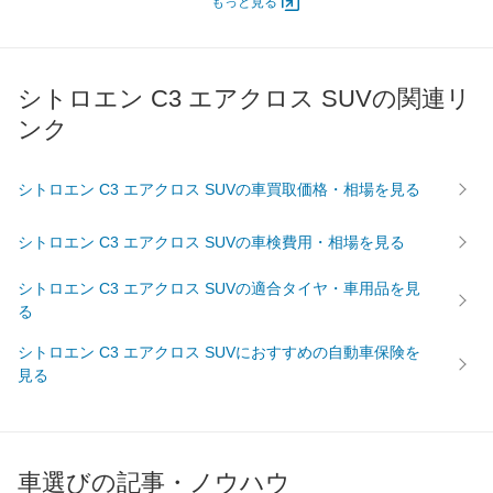
エンジン
もっと見る
最高出力
96.00 [130]/ 5,500
88.00 [120]/ 5,500
96.00 [1
最高トルク
230 [23.5]/ 2,000
300 [30.6]/ 2,000
230 [23.
シトロエン C3 エアクロス SUVの関連リ
過給機
TB
TB
TB
ンク
タイヤ
前輪サイズ
205/60R16
205/60R16
215/50
後輪サイズ
205/60R16
205/60R16
215/50
シトロエン C3 エアクロス SUVの車買取価格・相場を見る
燃費
シトロエン C3 エアクロス SUVの車検費用・相場を見る
WLTC
16.7km/L
21.3km/L
16.7km/
WLTC/市街地
12.9km/L
18km/L
12.9km/
シトロエン C3 エアクロス SUVの適合タイヤ・車用品を見
WLTC/郊外
16.7km/L
21.3km/L
16.7km/
る
WLTC/高速道路
19.1km/L
23.2km/L
19.1km/
シトロエン C3 エアクロス SUVにおすすめの自動車保険を
JC08
19.9km/L
-
19.9km/
見る
1015
-
-
-
60km定地
-
-
-
車選びの記事・ノウハウ
装備詳細を見る
装備詳細を見る
装備
装備オプション