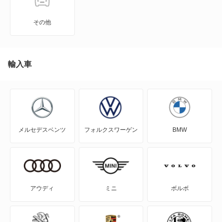
C5 X PHEV
その他
C5 エアクロス SUV
C5 エアクロス SUV PHEV
輸入車
C5 ツアラー
C5 ブレーク
メルセデスベンツ
フォルクスワーゲン
BMW
C6
CX
DS
アウディ
ミニ
ボルボ
DS3