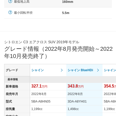
最低地上高
160mm
最小回転半径
5.5m
シトロエン C3 エアクロス SUV 2019年モデル
グレード情報（2022年8月発売開始～2022
年10月発売終了）
グレード
シャイン
シャイン BlueHDi
シャイン
基本情報
327.1
343.8
354.5
新車価格
万円
万円
発売年月
2022年8月
2022年8月
2022年
型式
5BA-A8HN05
3DA-A8YH01
5BA-A8
排気量
1,199cc
1,498cc
1,199cc