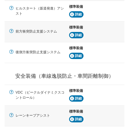
標準装備
車間距離制御
ヒルスタート（坂道発進）アシ
安全な車間距離を保ちながら前車を追従するアダプティ
スト
詳細
ブ・クルーズ・コントロールなどが装備されています。
標準装備
運転・駐車支援
前方衝突防止支援システム
詳細
駐車をスムーズに行うためにインテリジェンスパーキン
グ・アシストやサイドブラインドモニターなどが装備さ
れています。
標準装備
後側方衝突防止支援システム
衝撃軽減
詳細
万が一車体が衝撃を受けたときに、運転者・同乗者を守
るSRSエアバッグシステム、プリテンショナーシートベ
ルトなどが装備されています。
安全装備（車線逸脱防止・車間距離制御）
標準装備
VDC（ビークルダイナミクスコ
ントロール）
詳細
標準装備
レーンキープアシスト
詳細