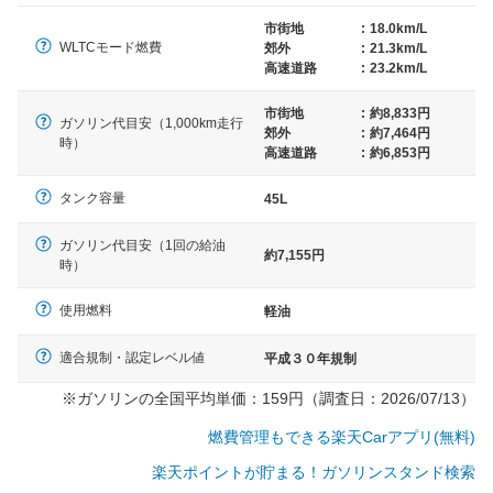
（最低値）とされる事が多いようです。
市街地
:
18.0km/L
WLTCモード燃費
郊外
:
21.3km/L
高速道路
:
23.2km/L
市街地
:
約8,833円
ガソリン代目安（1,000km走行
郊外
:
約7,464円
時）
高速道路
:
約6,853円
タンク容量
45L
ガソリン代目安（1回の給油
約7,155円
時）
使用燃料
軽油
適合規制・認定レベル値
平成３０年規制
※ガソリンの全国平均単価：159円（調査日：2026/07/13）
燃費管理もできる楽天Carアプリ(無料)
楽天ポイントが貯まる！ガソリンスタンド検索