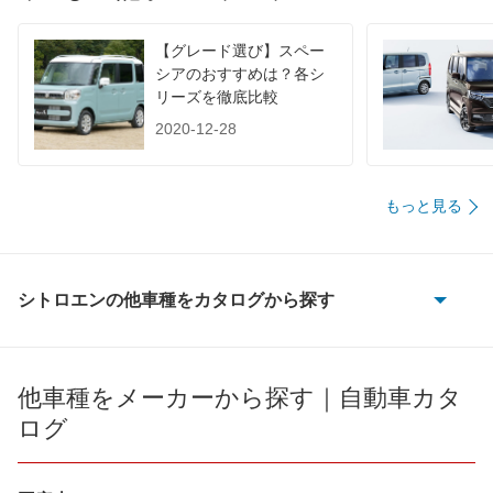
【グレード選び】スペー
シアのおすすめは？各シ
リーズを徹底比較
2020-12-28
もっと見る
シトロエンの他車種をカタログから探す
2CV6
AX
他車種をメーカーから探す｜自動車カタ
ログ
BX
BX ブレーク