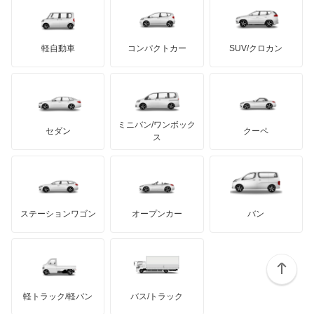
ロールスロイス
デトマソ
三菱ふそう
ZX
ミニ
ADモータース
サリーン
ドンカーブート
ジネッタ
アバルト
軽自動車
コンパクトカー
SUV/クロカン
UDトラックス
ZX ブレーク
アルテガ
プリムス
バーキン
もっと見る
ケータハム
イノチェンティ
レクサス
エグザンティア
テスラ
セアト
もっと見る
カーボディーズ
もっと見る
アキュラ
エグザンティア ブレーク
ミニバン/ワンボック
ジープ
KTM
セダン
クーペ
モーガン
ス
クサラ
もっと見る
ダッジ
アルテガ
バンデンプラス
クサラ ブレーク
GMC
マクラーレン
もっと見る
ステーションワゴン
オープンカー
バン
グランド C4 スペースツアラー
ハマー
オースチン
グランド C4 ピカソ
インフィニティ
モーリス
サクソ
軽トラック/軽バン
バス/トラック
トライアンフ
もっと見る