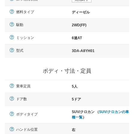
燃料タイプ
ディーゼル
駆動
2WD(FF)
ミッション
6速AT
型式
3DA-A8YH01
ボディ・寸法・定員
乗車定員
5人
ドア数
5ドア
SUV/クロカン （
SUV/クロカンの車
ボディタイプ
種一覧
）
ハンドル位置
右