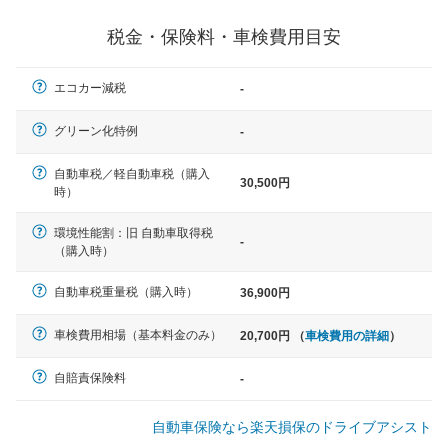
一般的な車体のサイズの目安
税金・保険料・車検費用目安
軽自動車
エコカー減税
-
N-BOX、ワゴンR、タント、アル
ト など
グリーン化特例
-
自動車税／軽自動車税（購入
30,500円
時）
中型車
環境性能割：旧 自動車取得税
ノア、セレナ、プリウス、カロー
-
（購入時）
ラ、ステップワゴン など
自動車税重量税（購入時）
36,900円
車検費用相場（基本料金のみ）
20,700円 （
車検費用の詳細
）
大型車
クラウン、アルファード、フォレ
自賠責保険料
-
スター、ハイエースワゴン、デリ
カD:5 など
自動車保険なら楽天損保のドライブアシスト