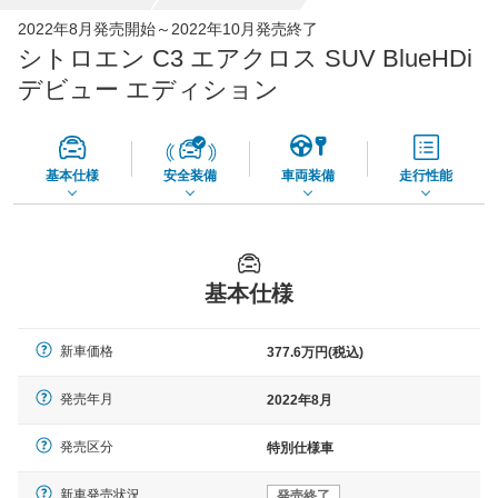
全国平均の車検価格 *
楽天Car車検で
2022年8月発売開始～2022年10月発売終了
65,050
店舗を検索
円
シトロエン C3 エアクロス SUV BlueHDi
*当該価格は車種別の価格となります。
デビュー エディション
基本仕様
安全装備
車両装備
走行性能
基本仕様
新車価格
377.6万円(税込)
発売年月
2022年8月
発売区分
特別仕様車
新車発売状況
発売終了