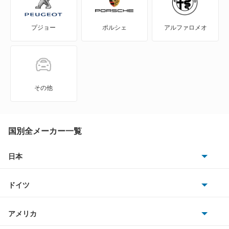
DS3 カブリオ
プジョー
ポルシェ
アルファロメオ
DS3 クロスバック
DS3 クロスバック E-テンス
DS4
その他
DS4 E-テンス
DS5
国別全メーカー一覧
DS7
日本
トヨタ
DS7 E-テンス 4×4
ドイツ
日産
DS7 PHEV
AMG
アメリカ
ホンダ
DS7 クロスバック