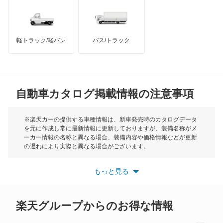
スペーシア ギア
インフィニティ
モーリス
スペーシア ベース
軽トラック/軽バン
バス/トラック
トライアンフ
もっと見る
セルボ
MG
セルボモード
自動車カタログ掲載情報の注意事項
ミニ
ソリオ
モーク
※楽天カーの提供する車種情報は、新車発売時のカタログデータ
を元に作成し常に最新情報に更新しておりますが、装備名称がメ
ソリオ バンディット
ーカー情報の名称と異なる場合、装備内容や価格情報などが更新
もっと見る
の遅れにより実際と異なる場合がございます。
ツイン
※最新情報につきましては、各メーカーの情報をご確認くださ
い。
もっと見る
※また安全装備につきましては同名称の装備であっても動作範囲
ハスラー
や性能に違いがございますので、詳細情報は各メーカーの情報を
ご確認ください。
バレーノ
楽天グループからのお得な情報