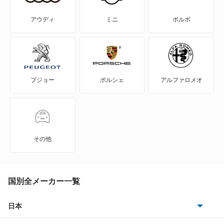
エブリイランディ
ワゴンR
アウディ
ミニ
ボルボ
エブリイワゴン
ワゴンR カスタムZ
エリオ
ワゴンR スティングレー
プジョー
ポルシェ
アルファロメオ
エリオセダン
ワゴンR スマイル
カプチーノ
もっと見る
カルタス
その他
カルタスクレセント
カルタスクレセントワゴン
国別全メーカー一覧
カルタスワゴン
日本