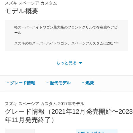
スズキ スペーシア カスタム
*当該価格は車種別の価格となります。
モデル概要
軽スーパーハイトワゴン最大級のフロントグリルで存在感をアピ
ール
スズキの軽スーパーハイトワゴン、スペーシアカスタムは2017年
12月にフルモデルチェンジを行い、2代目となるモデルが販売開
始された。2代目スペーシアはこれまでの子育て世代だけでなく
ターゲット層を拡大し、家族だけでなく仲間とアクティブに使え
もっと見る
るモデルへと進化させている。ボディの骨格には新開発のプラッ
トフォームである「ハーテクト」を採用。ボディサイズは全長
3395mm×全幅1475mm×全高1785mm（4WD車は1800mm）と
なっている。モデル体系は標準モデルのスペーシアと、メッキパ
グレード情報
歴代モデル
燃費
ーツを使用した大きなフロントグリルによって押し出し感を強め
たスペーシアカスタムの2タイプを設定。スペーシアカスタムの
外観デザインは圧倒的な迫力と存在感を強調する大型メッキフロ
ントグリルとLEDヘッドランプによって精悍で迫力のある顔付き
スズキ スペーシア カスタム 2017年モデル
としている。インテリアはブラックを基調として、上品なピアノ
グレード情報（2021年12月発売開始〜2023
ブラックや華やかなメッキ加飾、存在感のあるシルバー加飾を随
年11月発売終了）
所に施し、迫力のあるインテリアとしている。搭載するエンジン
は最高出力52psを発生する直列3気筒DOHCと最高出力64psを発
生する直列3気筒ターボの2種類。両エンジンともにISGと呼ばれ