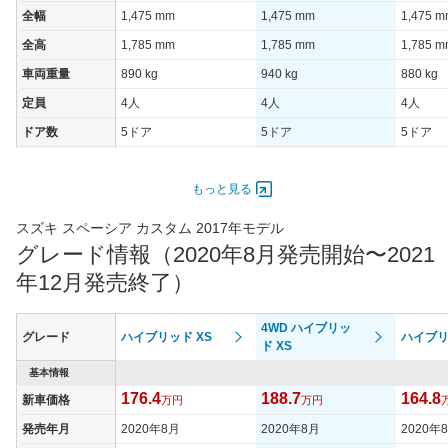
全幅
1,475 mm
1,475 mm
1,475 
全高
1,785 mm
1,785 mm
1,785 
車両重量
890 kg
940 kg
880 kg
定員
4人
4人
4人
ドア数
5ドア
5ドア
5ドア
オートスライド
-
-
-
ドア
もっと見る
エンジン
スズキ スペーシア カスタム 2017年モデル
最高出力
38.00 [52]/ 6,000
38.00 [52]/ 6,000
38.00 [5
グレード情報（2020年8月発売開始〜2021
最高トルク
60 [6.1]/ 4,400
60 [6.1]/ 4,400
60 [6.1]/
年12月発売終了）
過給機
-
-
-
タイヤ
4WD ハイブリッ
グレード
ハイブリッド XS
ハイブリ
タイヤサイズ
ド XS
165/55R15 75V
165/55R15 75V
155/65R
(前)
基本情報
タイヤサイズ
176.4
188.7
164.8
新車価格
165/55R15 75V
万円
165/55R15 75V
万円
155/65R
(後)
発売年月
2020年8月
2020年8月
2020年
燃費