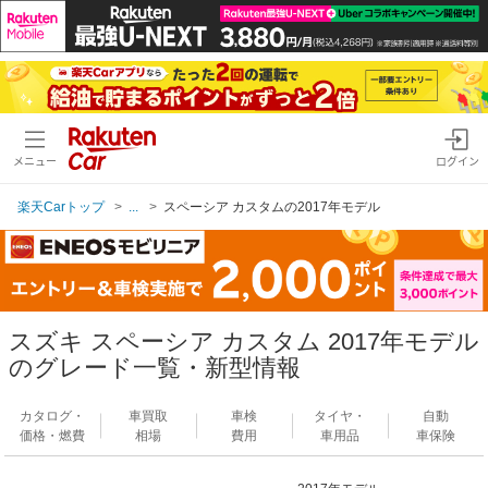
メニュー
ログイン
楽天Carトップ
...
スペーシア カスタムの2017年モデル
スズキ スペーシア カスタム 2017年モデル
のグレード一覧・新型情報
カタログ・
車買取
車検
タイヤ・
自動
価格・燃費
相場
費用
車用品
車保険