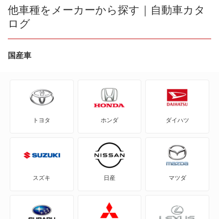
e ビターラ
他車種をメーカーから探す｜自動車カタ
アルト
ログ
KEI
アルト エコ
MRワゴン
国産車
アルトラパン
MRワゴン エコ
アルトラパン LC
SX4
アルトラパン ショコラ
トヨタ
ホンダ
ダイハツ
SX4 Sクロス
アルトワークス
SX4セダン
エブリイワゴン
X-90
カプチーノ
スズキ
日産
マツダ
アルト
キャラ
アルト エコ