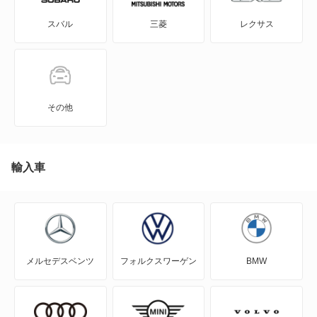
ジムニー
スバル
三菱
レクサス
アルトバン
ジムニーバン
アルトラパン
スペーシア
アルトラパン LC
スペーシア ギア
その他
アルトラパン ショコラ
セルボ
アルトワークス
輸入車
セルボモード
イグニス
ツイン
エスクード
ハスラー
メルセデスベンツ
フォルクスワーゲン
BMW
エブリイ
パレット
エブリイプラス
パレットSW