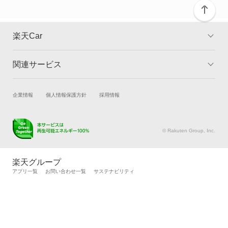
パレット
パレットSW
楽天Car
フロンクス
関連サービス
TOP
よくある質問
ランディ
キャンペーン一覧
試乗・商談
新車購入
企業情報
個人情報保護方針
採用情報
ワゴンR
楽天Car車買取
車検予約
ワゴンR カスタムZ
キズ修理予約
洗車・コーティング予約
© Rakuten Group, Inc.
メンテナンス管理
タイヤ・パーツ購入
ワゴンR スティングレー
タイヤ交換サービス
楽天Car マガジン
楽天グループ
自動車カタログ
自動車保険
アプリ一覧
お問い合わせ一覧
サステナビリティ
ワゴンR スマイル
楽天マイカー割
ワゴンRソリオ
ワゴンRプラス