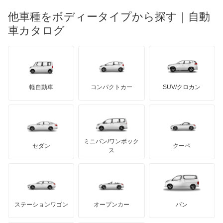
マーキュリー
BYD
ロータス
ランチア
他車種をボディータイプから探す｜自動
日産ディーゼル
もっと見る
ジムニー ノマド
マイバッハ
キア
リンカーン
プロトン
車カタログ
ローバー
ランボルギーニ
日野自動車
ジムニー1000
ブラバス
サンヨン
デロリアン
TD
ロールスロイス
デトマソ
三菱ふそう
ジムニー1300
ミニ
ADモータース
サリーン
ドンカーブート
ジネッタ
アバルト
軽自動車
コンパクトカー
SUV/クロカン
UDトラックス
ジムニーシエラ
アルテガ
プリムス
バーキン
もっと見る
ケータハム
イノチェンティ
レクサス
ジムニーバン
テスラ
セアト
もっと見る
カーボディーズ
もっと見る
アキュラ
ジムニーワイド
ミニバン/ワンボック
ジープ
KTM
セダン
クーペ
モーガン
ス
スイフト
もっと見る
ダッジ
アルテガ
バンデンプラス
スプラッシュ
GMC
マクラーレン
もっと見る
ステーションワゴン
オープンカー
バン
スペーシア
ハマー
オースチン