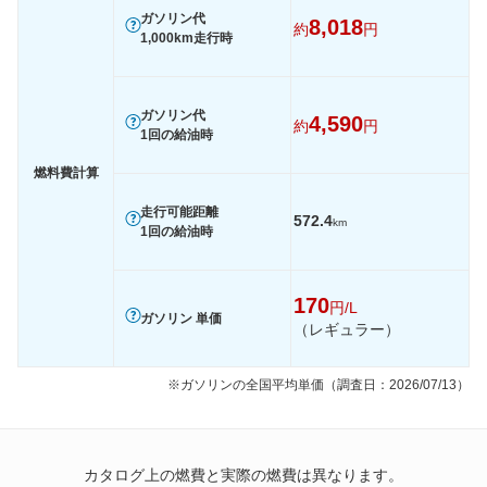
ガソリン代
8,018
約
円
1,000km走行時
ガソリン代
4,590
約
円
1回の給油時
燃料費計算
走行可能距離
572.4
km
1回の給油時
170
円/L
ガソリン 単価
（レギュラー）
※ガソリンの全国平均単価（調査日：2026/07/13）
カタログ上の燃費と実際の燃費は異なります。