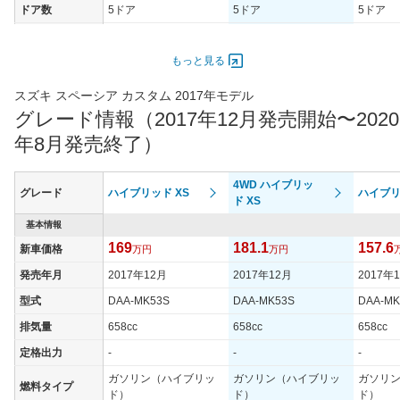
ドア数
5ドア
5ドア
5ドア
オートスライド
-
-
-
ドア
もっと見る
エンジン
スズキ スペーシア カスタム 2017年モデル
最高出力
38.00 [52]/ 6,000
38.00 [52]/ 6,000
38.00 [5
グレード情報（2017年12月発売開始〜2020
最高トルク
60 [6.1]/ 4,400
60 [6.1]/ 4,400
60 [6.1]/
年8月発売終了）
過給機
-
-
-
タイヤ
4WD ハイブリッ
グレード
ハイブリッド XS
ハイブリ
タイヤサイズ
ド XS
165/55R15 75V
165/55R15 75V
155/65R
(前)
基本情報
タイヤサイズ
169
181.1
157.6
新車価格
165/55R15 75V
万円
165/55R15 75V
万円
155/65R
(後)
発売年月
2017年12月
2017年12月
2017年
燃費
型式
DAA-MK53S
DAA-MK53S
DAA-MK
WLTCモード
21.2km/L
20.2km/L
21.2km/
排気量
658cc
658cc
658cc
WLTCモード(市
20.3km/L
19.3km/L
20.3km/
街地)
定格出力
-
-
-
WLTCモード(郊
ガソリン（ハイブリッ
ガソリン（ハイブリッ
ガソリ
22.3km/L
21.1km/L
22.3km/
燃料タイプ
外)
ド）
ド）
ド）