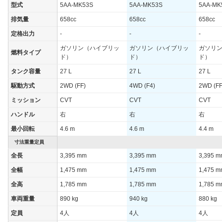
型式
5AA-MK53S
5AA-MK53S
5AA-MK
WLTCモード
21.2km/L
20.2km/L
21.2km/
排気量
658cc
658cc
658cc
WLTCモード(市
20.3km/L
19.3km/L
20.3km/
街地)
定格出力
-
-
-
WLTCモード(郊
ガソリン（ハイブリッ
ガソリン（ハイブリッ
ガソリ
22.3km/L
21.1km/L
22.3km/
燃料タイプ
外)
ド）
ド）
ド）
WLTCモード(高
タンク容量
27 L
27 L
27 L
21km/L
20.1km/L
21km/L
速道路)
駆動方式
2WD (FF)
4WD (F4)
2WD (FF
JC08モード
28.2km/L
26.4km/L
28.2km/
ミッション
CVT
CVT
CVT
1015モード
-
-
-
ハンドル
右
右
右
60km定地
-
-
-
最小回転
4.6 m
4.6 m
4.4 m
装備詳細を見る
装備詳細を見る
装備
装備オプション
寸法重量定員
全長
3,395 mm
3,395 mm
3,395 
全幅
1,475 mm
1,475 mm
1,475 
全高
1,785 mm
1,785 mm
1,785 
車両重量
890 kg
940 kg
880 kg
定員
4人
4人
4人