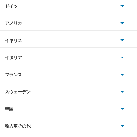
トヨタ
キザシ
ドイツ
日産
キャラ
AMG
アメリカ
ホンダ
キャリイダンプ
BMW
キャデラック
イギリス
三菱
キャリイトラック
BMWアルピナ
クライスラー
TVR
イタリア
マツダ
キャリイバン
スマート
サターン
アストンマーティン
アルファロメオ
フランス
いすゞ
クルーズ
アウディ
シボレー
ジャガー
アウトビアンキ
シトロエン
スバル
クロスビー
スウェーデン
オペル
ビュイック
ダイムラー
フィアット
プジョー
スズキ
サーブ
グランドエスクード
フォルクスワーゲン
韓国
フォード
ベントレー
フェラーリ
ルノー
ダイハツ
ボルボ
シボレー MW
ポルシェ
ヒョンデ
ポンティアック
輸入車その他
ランドローバー
マセラティ
ブガッティ
光岡自動車
ジムニー
メルセデス・ベンツ
デーウ
もっと見る