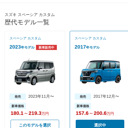
最高トルク
60 [6.1]/ 4,400
60 [6.1]/ 4,400
60 [6.1]/
過給機
-
-
-
スズキ スペーシア カスタム
歴代モデル一覧
タイヤ
タイヤサイズ
165/55R15 75V
165/55R15 75V
155/65R
(前)
スペーシア カスタム
スペーシア カスタム
タイヤサイズ
165/55R15 75V
165/55R15 75V
155/65R
2023
2017
年モデル
年モデル
新車販売中
(後)
燃費
WLTCモード
-
-
-
WLTCモード(市
-
-
-
街地)
WLTCモード(郊
-
-
-
外)
2023年11月〜
2017年12月〜
発売
発売
WLTCモード(高
-
-
-
速道路)
新車価格
新車価格
JC08モード
28.2km/L
26.4km/L
28.2km/
180.1
～
219.3
157.6
～
200.6
万円
万円
1015モード
-
-
-
このモデルを選択
選択中