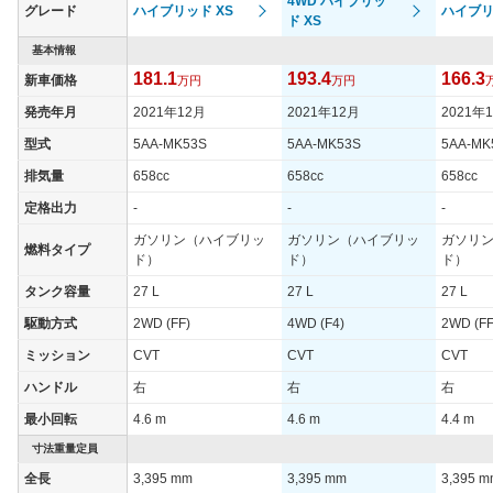
4WD ハイブリッ
るモーター機能付発電機と大容量化したリチウムイオンバッテリ
グレード
ハイブリッド XS
ハイブリ
ド XS
ーを組み合わせたマイルドハイブリッド機構を搭載し、車速が
10km/h以下になるとモーターのみで走行可能だ。また坂道や高速
基本情報
道路の合流などで力強い加速が必要な時に威力を発揮するパワー
181.1
193.4
166.3
新車価格
万円
万円
モードを搭載している。ミッションは全車CVTが組み合わされ駆
動方式は全グレードでFFと4WDを設定。燃費性能はJC08モード
発売年月
2021年12月
2021年12月
2021年
モードで24.0～30.0km/Lと軽スーパーハイトワゴンでトップレベ
ルの実力を発揮している。安全装備は単眼カメラと赤外線レーザ
型式
5AA-MK53S
5AA-MK53S
5AA-MK
ーレーダーを組み合わせた衝突被害軽減ブレーキ「デュアルセン
排気量
658cc
658cc
658cc
サーブレーキサポート」を搭載。さらにリアバンパーに内蔵した
４つセンサーによって車両後方の障害物を検知し、自動でブレー
定格出力
-
-
-
キを掛ける「後退時ブレーキサポート」を搭載するなど高い安全
ガソリン（ハイブリッ
ガソリン（ハイブリッ
ガソリ
性を実現している。2020年8月には一部改良を行い、デュアルカ
燃料タイプ
ド）
ド）
ド）
メラブレーキサポートに夜間の歩行者も検知可能としたのをはじ
め、全車速追従機能付アダプティブクルーズコントロールを追
タンク容量
27 L
27 L
27 L
加。さらにSRSカーテンエアバッグを標準装備するなど安全性を
向上させている。（2020.8）
駆動方式
2WD (FF)
4WD (F4)
2WD (FF
ミッション
CVT
CVT
CVT
ハンドル
右
右
右
最小回転
4.6 m
4.6 m
4.4 m
寸法重量定員
全長
3,395 mm
3,395 mm
3,395 