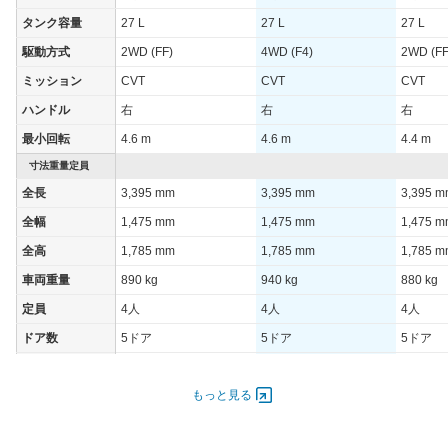
WLTCモード(高
タンク容量
27 L
27 L
27 L
21km/L
20.1km/L
21km/L
速道路)
駆動方式
2WD (FF)
4WD (F4)
2WD (FF
JC08モード
28.2km/L
26.4km/L
28.2km/
ミッション
CVT
CVT
CVT
1015モード
-
-
-
ハンドル
右
右
右
60km定地
-
-
-
最小回転
4.6 m
4.6 m
4.4 m
装備詳細を見る
装備詳細を見る
装備
装備オプション
寸法重量定員
全長
3,395 mm
3,395 mm
3,395 
全幅
1,475 mm
1,475 mm
1,475 
全高
1,785 mm
1,785 mm
1,785 
車両重量
890 kg
940 kg
880 kg
定員
4人
4人
4人
ドア数
5ドア
5ドア
5ドア
オートスライド
-
-
-
ドア
もっと見る
エンジン
最高出力
38.00 [52]/ 6,000
38.00 [52]/ 6,000
38.00 [5