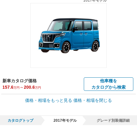
2017年モデル
新車カタログ価格
他車種を
157.6
～
200.6
カタログから検索
万円
万円
車買取価格 *
価格・相場をもっと見る
価格・相場を閉じる
車買取相場
4.8
～
161.3
万円
万円
シミュレーション
2016年式/20万km
～
2024年式/5千km
カタログトップ
2017年モデル
グレード別装備詳細
全国平均の車検価格 *
楽天Car車検で
45,550
店舗を検索
円