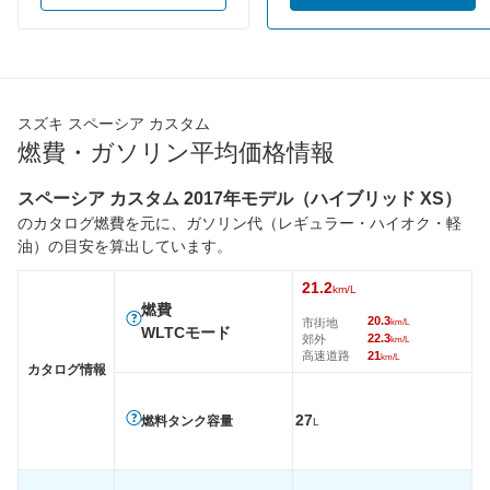
60km定地
-
-
-
装備詳細を見る
装備詳細を見る
装備
装備オプション
スズキ スペーシア カスタム
燃費・ガソリン平均価格情報
スペーシア カスタム 2017年モデル（ハイブリッド XS）
のカタログ燃費を元に、ガソリン代（レギュラー・ハイオク・軽
油）の目安を算出しています。
21.2
km/L
燃費
20.3
市街地
km/L
WLTCモード
22.3
郊外
km/L
高速道路
21
km/L
カタログ情報
27
燃料タンク容量
L