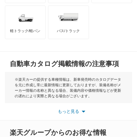
ハマー
オースチン
スペーシア ギア
インフィニティ
モーリス
スペーシア ベース
軽トラック/軽バン
バス/トラック
トライアンフ
もっと見る
セルボ
MG
セルボモード
自動車カタログ掲載情報の注意事項
ミニ
ソリオ
モーク
※楽天カーの提供する車種情報は、新車発売時のカタログデータ
を元に作成し常に最新情報に更新しておりますが、装備名称がメ
ソリオ バンディット
ーカー情報の名称と異なる場合、装備内容や価格情報などが更新
もっと見る
の遅れにより実際と異なる場合がございます。
ツイン
※最新情報につきましては、各メーカーの情報をご確認くださ
い。
もっと見る
※また安全装備につきましては同名称の装備であっても動作範囲
ハスラー
や性能に違いがございますので、詳細情報は各メーカーの情報を
ご確認ください。
バレーノ
楽天グループからのお得な情報