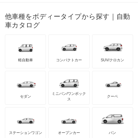
ブガッティ
光岡自動車
ジムニー
メルセデス・ベンツ
デーウ
もっと見る
マーキュリー
BYD
ロータス
ランチア
他車種をボディータイプから探す｜自動
日産ディーゼル
もっと見る
ジムニー ノマド
マイバッハ
キア
リンカーン
プロトン
車カタログ
ローバー
ランボルギーニ
日野自動車
ジムニー1000
ブラバス
サンヨン
デロリアン
TD
ロールスロイス
デトマソ
三菱ふそう
ジムニー1300
ミニ
ADモータース
サリーン
ドンカーブート
ジネッタ
アバルト
軽自動車
コンパクトカー
SUV/クロカン
UDトラックス
ジムニーシエラ
アルテガ
プリムス
バーキン
もっと見る
ケータハム
イノチェンティ
レクサス
ジムニーワイド
テスラ
セアト
もっと見る
カーボディーズ
もっと見る
アキュラ
スイフト
ミニバン/ワンボック
ジープ
KTM
セダン
クーペ
モーガン
ス
スプラッシュ
もっと見る
ダッジ
アルテガ
バンデンプラス
スペーシア
GMC
マクラーレン
もっと見る
ステーションワゴン
オープンカー
バン
スペーシア カスタム