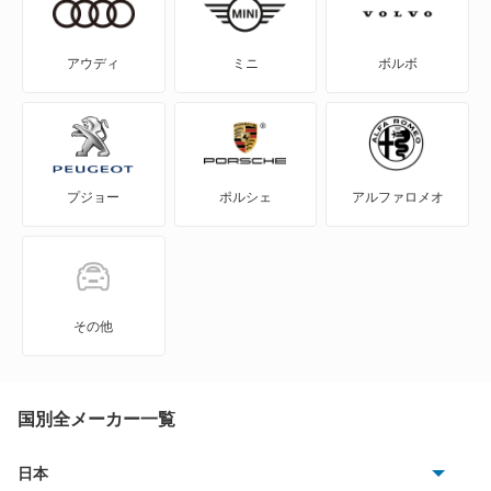
パレットSW
エブリイランディ
ワゴンR
アウディ
ミニ
ボルボ
エブリイワゴン
ワゴンR カスタムZ
エリオ
ワゴンR スティングレー
プジョー
ポルシェ
アルファロメオ
エリオセダン
ワゴンR スマイル
カプチーノ
もっと見る
カルタス
その他
カルタスクレセント
カルタスクレセントワゴン
国別全メーカー一覧
カルタスワゴン
日本