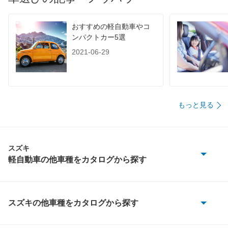
装備詳細を見る
装備詳細を見る
装備
装備オプション
おすすめの軽自動車やコ
ンパクトカー5選
2021-06-29
もっと見る
スズキ
軽自動車の他車種をカタログから探す
KEI
MRワゴン
スズキの他車種をカタログから探す
e エブリイ
MRワゴン エコ