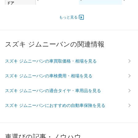
-
-
-
ドア
エンジン
もっと見る
最高出力
- [-]/ -
- [-]/ -
- [-]/ -
最高トルク
- [-]/ -
- [-]/ -
- [-]/ -
過給機
-
-
-
スズキ ジムニーバンの関連情報
タイヤ
前輪サイズ
-
-
-
スズキ ジムニーバンの車買取価格・相場を見る
後輪サイズ
-
-
-
燃費
スズキ ジムニーバンの車検費用・相場を見る
WLTC
-
-
-
WLTC/市街地
-
-
-
スズキ ジムニーバンの適合タイヤ・車用品を見る
WLTC/郊外
-
-
-
スズキ ジムニーバンにおすすめの自動車保険を見る
WLTC/高速道路
-
-
-
JC08
-
-
-
1015
-
-
-
60km定地
-
-
-
車選びの記事・ノウハウ