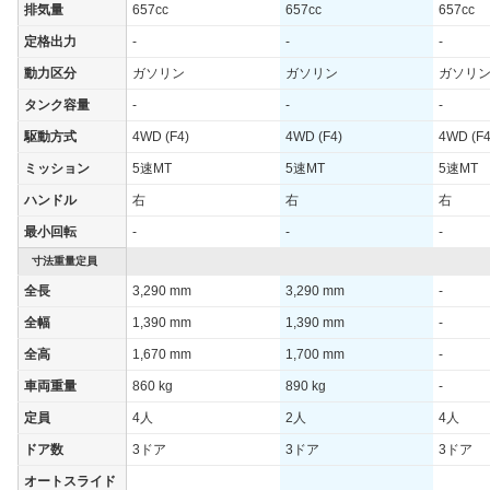
排気量
657cc
657cc
657cc
定格出力
-
-
-
動力区分
ガソリン
ガソリン
ガソリ
タンク容量
-
-
-
駆動方式
4WD (F4)
4WD (F4)
4WD (F4
ミッション
5速MT
5速MT
5速MT
ハンドル
右
右
右
最小回転
-
-
-
寸法重量定員
全長
3,290 mm
3,290 mm
-
全幅
1,390 mm
1,390 mm
-
全高
1,670 mm
1,700 mm
-
車両重量
860 kg
890 kg
-
定員
4人
2人
4人
ドア数
3ドア
3ドア
3ドア
オートスライド