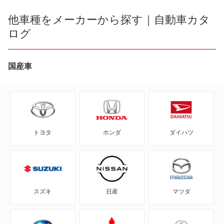
e ビターラ
他車種をメーカーから探す｜自動車カタ
アルト
ログ
KEI
アルト エコ
MRワゴン
国産車
アルトラパン
MRワゴン エコ
アルトラパン LC
SX4
アルトラパン ショコラ
トヨタ
ホンダ
ダイハツ
SX4 Sクロス
アルトワークス
SX4セダン
エブリイワゴン
X-90
カプチーノ
スズキ
日産
マツダ
アルト
キャラ