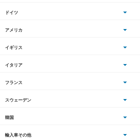
トヨタ
キザシ
ドイツ
日産
キャラ
AMG
アメリカ
ホンダ
キャリイダンプ
BMW
キャデラック
イギリス
三菱
キャリイトラック
BMWアルピナ
クライスラー
TVR
イタリア
マツダ
キャリイバン
スマート
サターン
アストンマーティン
アルファロメオ
フランス
いすゞ
クルーズ
アウディ
シボレー
ジャガー
アウトビアンキ
シトロエン
スバル
クロスビー
スウェーデン
オペル
ビュイック
ダイムラー
フィアット
プジョー
スズキ
サーブ
グランドエスクード
フォルクスワーゲン
韓国
フォード
ベントレー
フェラーリ
ルノー
ダイハツ
ボルボ
シボレー MW
ポルシェ
ヒョンデ
ポンティアック
輸入車その他
ランドローバー
マセラティ