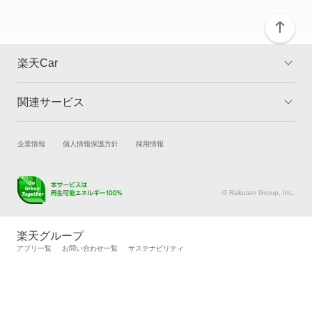
パレット
パレットSW
楽天Car
フロンクス
関連サービス
TOP
よくある質問
ランディ
キャンペーン一覧
試乗・商談
新車購入
企業情報
個人情報保護方針
採用情報
ワゴンR
楽天Car車買取
車検予約
ワゴンR カスタムZ
キズ修理予約
洗車・コーティング予約
© Rakuten Group, Inc.
メンテナンス管理
タイヤ・パーツ購入
ワゴンR スティングレー
タイヤ交換サービス
楽天Car マガジン
楽天グループ
自動車カタログ
自動車保険
アプリ一覧
お問い合わせ一覧
サステナビリティ
ワゴンR スマイル
楽天マイカー割
ワゴンRソリオ