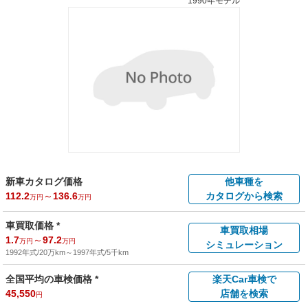
1990年モデル
新車カタログ価格
他車種を
112.2
～
136.6
カタログから検索
万円
万円
車買取価格 *
車買取相場
1.7
～
97.2
万円
万円
シミュレーション
1992年式/20万km
～
1997年式/5千km
全国平均の車検価格 *
楽天Car車検で
45,550
店舗を検索
円