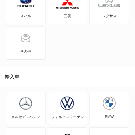
アルト エコ
ジムニー
スバル
三菱
レクサス
アルトバン
スペーシア
アルトラパン
スペーシア カスタム
アルトラパン LC
スペーシア ギア
その他
アルトラパン ショコラ
セルボ
アルトワークス
輸入車
セルボモード
イグニス
ツイン
エスクード
ハスラー
メルセデスベンツ
フォルクスワーゲン
BMW
エブリイ
パレット
エブリイプラス