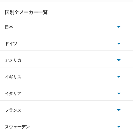
もっと見る
アトラス ハイブリッド
国別全メーカー一覧
アトラスダンプ
日本
トヨタ
アトラスバン
ドイツ
日産
アトラスロコ
AMG
アメリカ
ホンダ
アベニール
BMW
キャデラック
イギリス
三菱
アベニールカーゴ
BMWアルピナ
クライスラー
TVR
イタリア
マツダ
アベニールサリュー
スマート
サターン
アストンマーティン
アルファロメオ
フランス
いすゞ
アリア
アウディ
シボレー
ジャガー
アウトビアンキ
シトロエン
スバル
インフィニティQ45
スウェーデン
オペル
ビュイック
ダイムラー