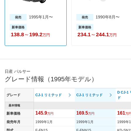
1995年1月〜
1990年8月〜
発売
発売
新車価格
新車価格
138.8
～
199.2
234.1
～
244.1
万円
万円
日産 パルサー
グレード情報（1995年モデル）
D CJ-
グレード
CJ-1 リミテッド
CJ-1 リミテッド
ド
基本情報
145.9
169.5
161
新車価格
万円
万円
万
発売年月
1999年1月
1999年1月
1999年
型式
E-FN15
E-FNN15
KD-SN1