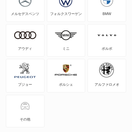
NV100クリッパーリオ
プリメーラUK
メルセデスベンツ
フォルクスワーゲン
BMW
NV150 AD
プリメーラカミノ
NV200バネット
プレジデント
NV200バネットバン
プレジデント JS
アウディ
ミニ
ボルボ
NV350キャラバン
プレセア
NV350キャラバン マイクロバス
ラティオ
プジョー
ポルシェ
アルファロメオ
NV350キャラバン ワゴン
レパード
NXクーペ
レパードJフェリー
VWサンタナ
ローレル
その他
アトラス