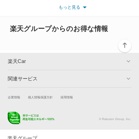
い。
もっと見る
※また安全装備につきましては同名称の装備であっても動作範囲
クルー
や性能に違いがございますので、詳細情報は各メーカーの情報を
ご確認ください。
グロリア
楽天グループからのお得な情報
グロリアセダン
グロリアバン
楽天Car
グロリアワゴン
関連サービス
TOP
よくある質問
サクラ
キャンペーン一覧
試乗・商談
新車購入
企業情報
個人情報保護方針
採用情報
サニー
楽天Car車買取
車検予約
サニーカリフォルニア
キズ修理予約
洗車・コーティング予約
© Rakuten Group, Inc.
メンテナンス管理
タイヤ・パーツ購入
サニートラック
タイヤ交換サービス
楽天Car マガジン
楽天グループ