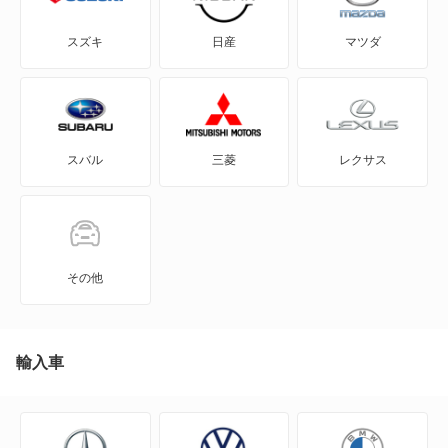
e-NV200バン
セドリック
スズキ
日産
マツダ
e-NV200ワゴン
セドリックセダン
GT-R
セフィーロ
スバル
三菱
レクサス
KICKS
ティアナ
KIX
フーガ
NT100クリッパー
フーガ ハイブリッド
その他
NT450アトラス
ブルーバード
NT450アトラス ダンプ
輸入車
ブルーバードシルフィ
NV100クリッパー
プリメーラ