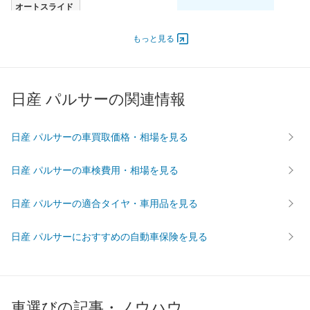
オートスライド
-
-
-
ドア
エンジン
もっと見る
最高出力
- [-]/ -
- [-]/ -
- [-]/ -
最高トルク
- [-]/ -
- [-]/ -
- [-]/ -
日産 パルサーの関連情報
過給機
-
-
-
タイヤ
前輪サイズ
165/80R13
165/80R13
165/80
日産 パルサーの車買取価格・相場を見る
後輪サイズ
165/80R13
165/80R13
165/80
日産 パルサーの車検費用・相場を見る
燃費
WLTC
-
-
-
日産 パルサーの適合タイヤ・車用品を見る
WLTC/市街地
-
-
-
WLTC/郊外
-
-
-
日産 パルサーにおすすめの自動車保険を見る
WLTC/高速道路
-
-
-
JC08
-
-
-
1015
-
-
-
車選びの記事・ノウハウ