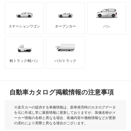
キャラバンコーチ
もっと見る
ダッジ
アルテガ
バンデンプラス
キャラバンバン
GMC
マクラーレン
もっと見る
ステーションワゴン
オープンカー
バン
キャラバンマイクロバス
ハマー
オースチン
キャラバンワゴン
インフィニティ
モーリス
キューブ
軽トラック/軽バン
バス/トラック
トライアンフ
もっと見る
キューブキュービック
MG
クリッパーEV
自動車カタログ掲載情報の注意事項
ミニ
クリッパートラック
モーク
※楽天カーの提供する車種情報は、新車発売時のカタログデータ
を元に作成し常に最新情報に更新しておりますが、装備名称がメ
クリッパーバン
ーカー情報の名称と異なる場合、装備内容や価格情報などが更新
もっと見る
の遅れにより実際と異なる場合がございます。
クリッパーリオ
※最新情報につきましては、各メーカーの情報をご確認くださ