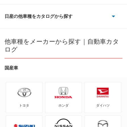
インフィニティQ45
パオ
クルー
日産の他車種をカタログから探す
パルサーセリエ
180SX
グロリア
マーチ
AD
他車種をメーカーから探す｜自動車カタ
グロリアセダン
ログ
リーフ
AD エキスパート
サニー
ルキノ
AD-MAXバン
国産車
シルフィ
AD-MAXワゴン
もっと見る
シーマ
ADバン
シーマ ハイブリッド
トヨタ
ホンダ
ダイハツ
ADワゴン
スカイライン
BE-1
スカイライン ハイブリッド