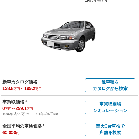
1995年モデル
新車カタログ価格
他車種を
138.8
～
199.2
カタログから検索
万円
万円
車買取価格 *
車買取相場
0
～
299.1
万円
万円
シミュレーション
1996年式/20万km
～
1991年式/5千km
全国平均の車検価格 *
楽天Car車検で
65,050
店舗を検索
円