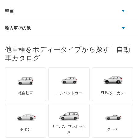
フィアット
プジョー
スズキ
サーブ
ウイングロード
フォルクスワーゲン
韓国
フォード
ベントレー
フェラーリ
ルノー
ダイハツ
ボルボ
エキスパート
ポルシェ
ヒョンデ
ポンティアック
輸入車その他
ランドローバー
マセラティ
ブガッティ
光岡自動車
エクストレイル
メルセデス・ベンツ
デーウ
もっと見る
マーキュリー
BYD
ロータス
ランチア
他車種をボディータイプから探す｜自動
日産ディーゼル
もっと見る
エクストレイル ハイブリッド
マイバッハ
キア
リンカーン
プロトン
車カタログ
ローバー
ランボルギーニ
日野自動車
エスカルゴ
ブラバス
サンヨン
デロリアン
TD
ロールスロイス
デトマソ
三菱ふそう
エルグランド
ミニ
ADモータース
サリーン
ドンカーブート
ジネッタ
アバルト
軽自動車
コンパクトカー
SUV/クロカン
UDトラックス
オッティ
アルテガ
プリムス
バーキン
もっと見る
ケータハム
イノチェンティ
レクサス
オースター
テスラ
セアト
もっと見る
カーボディーズ
もっと見る
アキュラ
オーラ
ミニバン/ワンボック
ジープ
KTM
セダン
クーペ
モーガン
ス