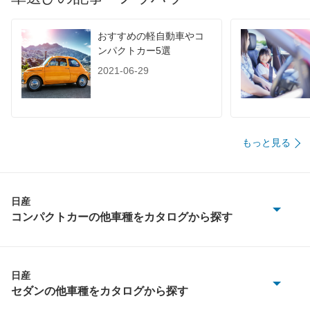
60km定地
-
-
-
装備詳細を見る
装備詳細を見る
装備
装備オプション
おすすめの軽自動車やコ
ンパクトカー5選
2021-06-29
もっと見る
日産
コンパクトカーの他車種をカタログから探す
オーラ
ティーダ
日産
セダンの他車種をカタログから探す
ノート