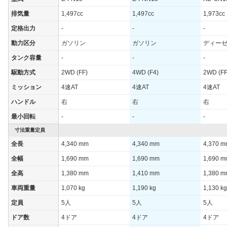
排気量
1,497cc
1,497cc
1,973cc
定格出力
-
-
-
動力区分
ガソリン
ガソリン
ディー
タンク容量
-
-
-
駆動方式
2WD (FF)
4WD (F4)
2WD (FF
ミッション
4速AT
4速AT
4速AT
ハンドル
右
右
右
最小回転
-
-
-
寸法重量定員
全長
4,340 mm
4,340 mm
4,370 
全幅
1,690 mm
1,690 mm
1,690 
全高
1,380 mm
1,410 mm
1,380 
車両重量
1,070 kg
1,190 kg
1,130 kg
定員
5人
5人
5人
ドア数
4ドア
4ドア
4ドア