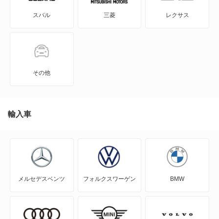
スバル
三菱
レクサス
GTO
RVR
アイ
その他
アイ ミーブ
アウトランダー
輸入車
アウトランダーPHEV
アスパイア
メルセデスベンツ
フォルクスワーゲン
BMW
エアトレック
エクリプス