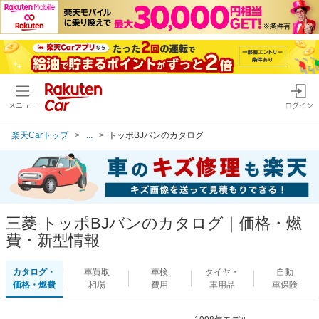
メニュー
ログイン
楽天Carトップ
...
トッポBJバンのカタログ
三菱 トッポBJバンのカタログ｜価格・燃
費・新型情報
カタログ・
車買取
車検
タイヤ・
自動
価格・燃費
相場
費用
車用品
車保険