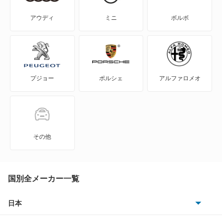
エクリプス クロス
アウディ
ミニ
ボルボ
エクリプス クロス PHEV
エクリプス スパイダー
プジョー
ポルシェ
アルファロメオ
エテルナ
エテルナサヴァ
エメロード
その他
カリスマ
キャンター
国別全メーカー一覧
キャンター ハイブリッド
日本