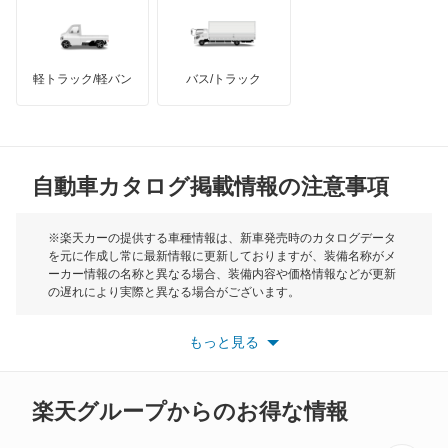
チャレンジャー
インフィニティ
モーリス
ディアマンテ
軽トラック/軽バン
バス/トラック
トライアンフ
もっと見る
ディアマンテワゴン
MG
ディオン
自動車カタログ掲載情報の注意事項
ミニ
ディグニティ
モーク
※楽天カーの提供する車種情報は、新車発売時のカタログデータ
を元に作成し常に最新情報に更新しておりますが、装備名称がメ
デボネア
ーカー情報の名称と異なる場合、装備内容や価格情報などが更新
もっと見る
の遅れにより実際と異なる場合がございます。
デボネアV
※最新情報につきましては、各メーカーの情報をご確認くださ
い。
もっと見る
※また安全装備につきましては同名称の装備であっても動作範囲
デリカ D:2
や性能に違いがございますので、詳細情報は各メーカーの情報を
ご確認ください。
デリカ D:3
楽天グループからのお得な情報