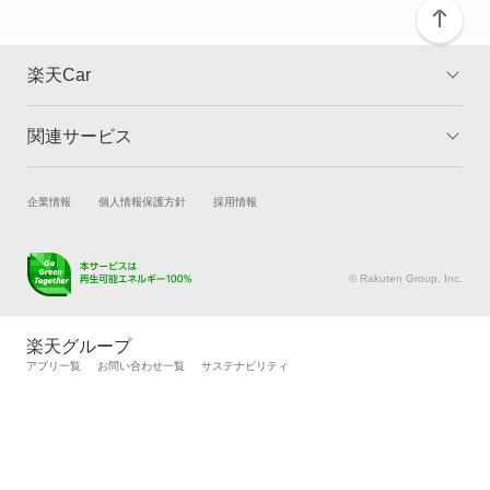
デリカ D:5
デリカ ミニ
楽天Car
デリカカーゴ
関連サービス
TOP
よくある質問
デリカスペースギア
キャンペーン一覧
試乗・商談
新車購入
企業情報
個人情報保護方針
採用情報
デリカトラック
楽天Car車買取
車検予約
デリカバン
キズ修理予約
洗車・コーティング予約
© Rakuten Group, Inc.
メンテナンス管理
タイヤ・パーツ購入
デリカワゴン
タイヤ交換サービス
楽天Car マガジン
楽天グループ
自動車カタログ
自動車保険
アプリ一覧
お問い合わせ一覧
サステナビリティ
トッポ
楽天マイカー割
トッポBJ
トッポBJワイド