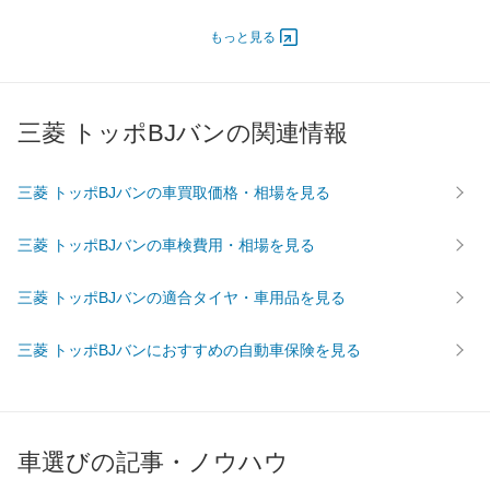
エンジン
もっと見る
最高出力
- [-]/ -
- [-]/ -
- [-]/ -
最高トルク
- [-]/ -
- [-]/ -
- [-]/ -
過給機
-
-
-
三菱 トッポBJバンの関連情報
タイヤ
前輪サイズ
135/80R13
155/70R13
-
三菱 トッポBJバンの車買取価格・相場を見る
後輪サイズ
135/80R13
155/70R13
-
燃費
三菱 トッポBJバンの車検費用・相場を見る
WLTC
-
-
-
WLTC/市街地
-
-
-
三菱 トッポBJバンの適合タイヤ・車用品を見る
WLTC/郊外
-
-
-
三菱 トッポBJバンにおすすめの自動車保険を見る
WLTC/高速道路
-
-
-
JC08
-
-
-
1015
-
-
-
60km定地
-
-
-
車選びの記事・ノウハウ