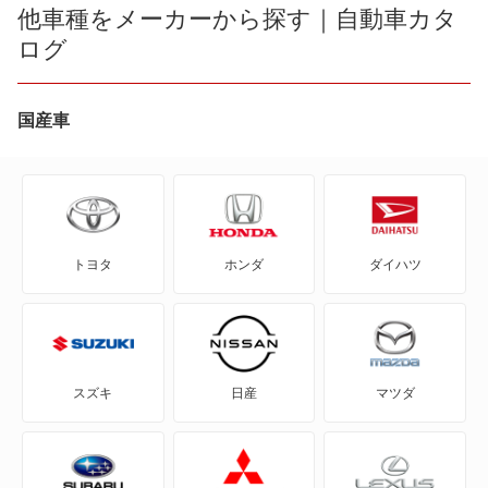
eKカスタム
他車種をメーカーから探す｜自動車カタ
ミニキャブトラック
ログ
eKクラッシィ
ミニキャブバン
eKクロス
国産車
ミニキャブミーブ
eKクロス EV
ミニキャブミーブ トラック
eKクロス スペース
もっと見る
トヨタ
ホンダ
ダイハツ
eKスペース
eKスペース カスタム
eKスポーツ
スズキ
日産
マツダ
eKワゴン
FTO