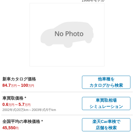
1998年モデル
新車カタログ価格
他車種を
84.7
～
100
カタログから検索
万円
万円
車買取価格 *
車買取相場
0.6
～
5.7
万円
万円
シミュレーション
2002年式/20万km
～
2003年式/5千km
全国平均の車検価格 *
楽天Car車検で
45,550
店舗を検索
円