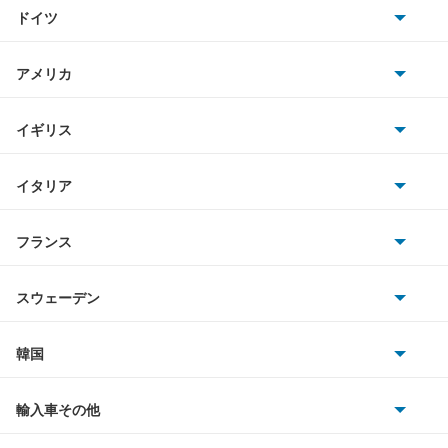
トヨタ
キャンターガッツ
ドイツ
日産
キャンターガッツダンプ
AMG
アメリカ
ホンダ
キャンターダンプ
BMW
キャデラック
イギリス
三菱
ギャラン
BMWアルピナ
クライスラー
TVR
イタリア
マツダ
ギャラン シグマ
スマート
サターン
アストンマーティン
アルファロメオ
フランス
いすゞ
ギャラン フォルティス
アウディ
シボレー
ジャガー
アウトビアンキ
シトロエン
スバル
ギャラン フォルティス スポーツバック
スウェーデン
オペル
ビュイック
ダイムラー
フィアット
プジョー
スズキ
サーブ
ギャランスポーツ
フォルクスワーゲン
韓国
フォード
ベントレー
フェラーリ
ルノー
ダイハツ
ボルボ
グランディス
ポルシェ
ヒョンデ
ポンティアック
輸入車その他
ランドローバー
マセラティ
ブガッティ
光岡自動車
コルト
メルセデス・ベンツ
デーウ
もっと見る