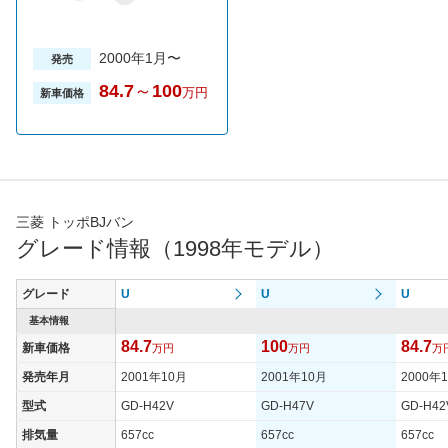
2000年1月〜
発売
84.7
～
100
万円
新車価格
三菱 トッポBJバン
グレード情報（1998年モデル）
グレード
U
U
U
基本情報
84.7
100
84.7
新車価格
万円
万円
万
発売年月
2001年10月
2001年10月
2000年
型式
GD-H42V
GD-H47V
GD-H42
排気量
657cc
657cc
657cc