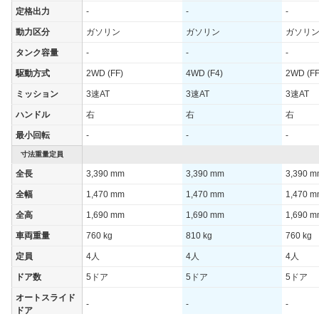
定格出力
-
-
-
動力区分
ガソリン
ガソリン
ガソリ
タンク容量
-
-
-
駆動方式
2WD (FF)
4WD (F4)
2WD (FF
ミッション
3速AT
3速AT
3速AT
ハンドル
右
右
右
最小回転
-
-
-
寸法重量定員
全長
3,390 mm
3,390 mm
3,390 
全幅
1,470 mm
1,470 mm
1,470 
全高
1,690 mm
1,690 mm
1,690 
車両重量
760 kg
810 kg
760 kg
定員
4人
4人
4人
ドア数
5ドア
5ドア
5ドア
オートスライド
-
-
-
ドア