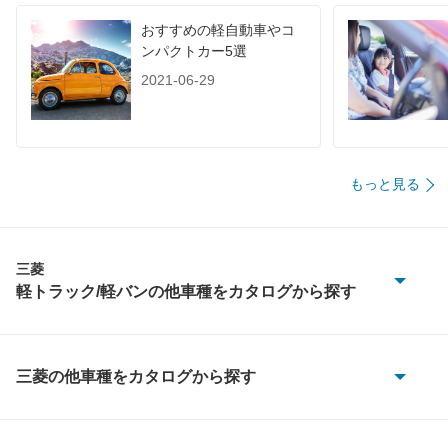
装備詳細を見る
装備詳細を見る
装備
装備オプション
おすすめの軽自動車やコ
ンパクトカー5選
2021-06-29
もっと見る
三菱
軽トラック/軽バンの他車種をカタログから探す
ミニカトッポバン
ミニカバン
三菱の他車種をカタログから探す
eKアクティブ
ミニキャブEV