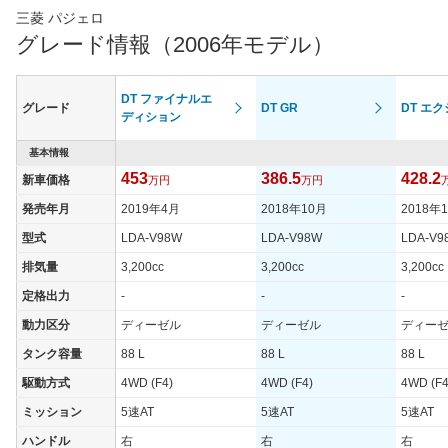
三菱 パジェロ
グレード情報（2006年モデル）
DT ファイナルエ
グレード
DT GR
DT エ
ディション
基本情報
453
386.5
428.2
新車価格
万円
万円
発売年月
2019年4月
2018年10月
2018年
型式
LDA-V98W
LDA-V98W
LDA-V9
排気量
3,200cc
3,200cc
3,200cc
定格出力
-
-
-
動力区分
ディーゼル
ディーゼル
ディー
タンク容量
88 L
88 L
88 L
駆動方式
4WD (F4)
4WD (F4)
4WD (F4
ミッション
5速AT
5速AT
5速AT
ハンドル
右
右
右