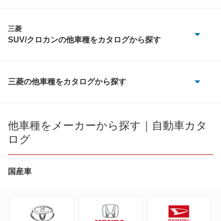
三菱
SUV/クロカンの他車種をカタログから探す
RVR
アウトランダー
三菱の他車種をカタログから探す
eKアクティブ
アウトランダーPHEV
eKカスタム
他車種をメーカーから探す｜自動車カタ
エアトレック
ログ
eKクラッシィ
エクリプス クロス
eKクロス
国産車
エクリプス クロス PHEV
eKクロス EV
ジープ
eKクロス スペース
ストラーダ