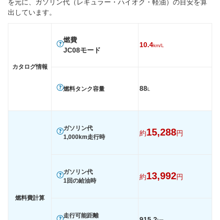
を元に、ガソリン代（レギュラー・ハイオク・軽油）の目安を算
後輪サイズ
265/65R17
265/65R17
265/65
出しています。
燃費
WLTC
-
-
-
燃費
10.4
km/L
WLTC/市街地
-
-
-
JC08モード
WLTC/郊外
-
-
-
カタログ情報
WLTC/高速道路
-
-
-
88
燃料タンク容量
L
JC08
10km/L
10.4km/L
10.4km/
1015
-
-
-
60km定地
-
-
-
ガソリン代
15,288
約
円
1,000km走行時
装備詳細を見る
装備詳細を見る
装備
装備オプション
ガソリン代
13,992
約
円
1回の給油時
燃料費計算
走行可能距離
915.2