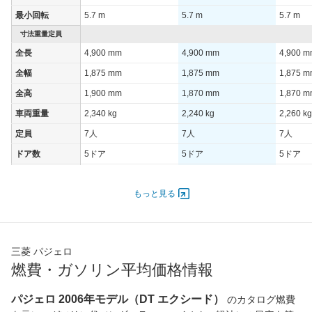
最小回転
5.7 m
5.7 m
5.7 m
寸法重量定員
全長
4,900 mm
4,900 mm
4,900 
全幅
1,875 mm
1,875 mm
1,875 
全高
1,900 mm
1,870 mm
1,870 
車両重量
2,340 kg
2,240 kg
2,260 kg
定員
7人
7人
7人
ドア数
5ドア
5ドア
5ドア
オートスライド
-
-
-
ドア
もっと見る
エンジン
最高出力
140.00 [190]/ 6,000
140.00 [190]/ 6,000
140.00 [
最高トルク
441 [45]/ 4,400
441 [45]/ 4,400
441 [45]
三菱 パジェロ
過給機
TB
TB
TB
燃費・ガソリン平均価格情報
タイヤ
パジェロ 2006年モデル（DT エクシード）
のカタログ燃費
前輪サイズ
265/65R17
265/65R17
265/65