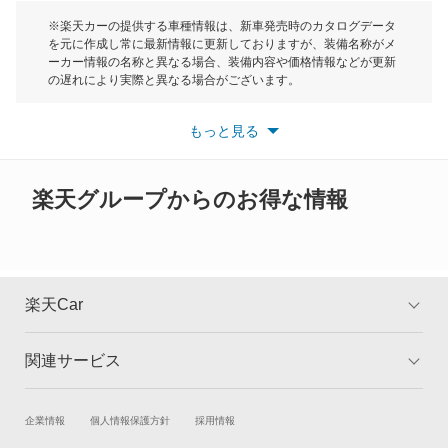
ディグニティ
モーク
※楽天カーの提供する車種情報は、新車発売時のカタログデータ
を元に作成し常に最新情報に更新しておりますが、装備名称がメ
デボネア
ーカー情報の名称と異なる場合、装備内容や価格情報などが更新
もっと見る
の遅れにより実際と異なる場合がございます。
デボネアV
※最新情報につきましては、各メーカーの情報をご確認くださ
い。
もっと見る
※また安全装備につきましては同名称の装備であっても動作範囲
デリカ D:2
や性能に違いがございますので、詳細情報は各メーカーの情報を
ご確認ください。
デリカ D:3
楽天グループからのお得な情報
デリカ D:5
デリカ ミニ
楽天Car
デリカカーゴ
関連サービス
TOP
よくある質問
デリカスペースギア
キャンペーン一覧
試乗・商談
新車購入
企業情報
個人情報保護方針
採用情報
デリカトラック