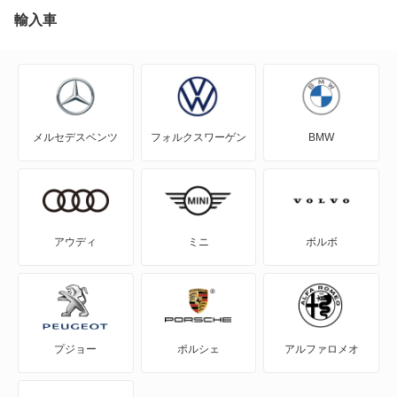
アウトランダー
輸入車
アウトランダーPHEV
アスパイア
メルセデスベンツ
フォルクスワーゲン
BMW
エアトレック
エクリプス
エクリプス クロス
アウディ
ミニ
ボルボ
エクリプス クロス PHEV
エクリプス スパイダー
プジョー
ポルシェ
アルファロメオ
エテルナ