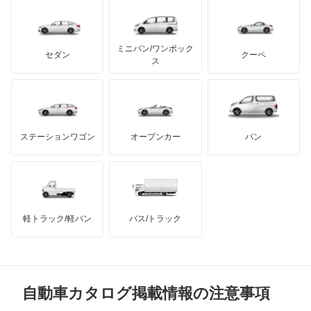
レクサス
ジープ
テスラ
セアト
もっと見る
カーボディーズ
もっと見る
アキュラ
スタリオン
ミニバン/ワンボック
ジープ
KTM
セダン
クーペ
モーガン
ス
ストラーダ
もっと見る
ダッジ
アルテガ
バンデンプラス
タウンボックス
GMC
マクラーレン
もっと見る
ステーションワゴン
オープンカー
バン
タウンボックスワイド
ハマー
オースチン
チャレンジャー
インフィニティ
モーリス
ディアマンテ
軽トラック/軽バン
バス/トラック
トライアンフ
もっと見る
ディアマンテワゴン
MG
ディオン
自動車カタログ掲載情報の注意事項
ミニ