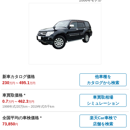
2006年モデル
新車カタログ価格
他車種を
230
～
495.1
カタログから検索
万円
万円
車買取価格 *
車買取相場
0.7
～
462.3
万円
万円
シミュレーション
1998年式/20万km
～
2019年式/5千km
全国平均の車検価格 *
楽天Car車検で
73,850
店舗を検索
円