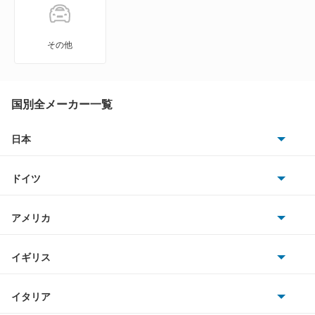
エテルナサヴァ
エメロード
その他
カリスマ
キャンター
国別全メーカー一覧
キャンター ハイブリッド
日本
トヨタ
キャンターガッツ
ドイツ
日産
キャンターガッツダンプ
AMG
アメリカ
ホンダ
キャンターダンプ
BMW
キャデラック
イギリス
三菱
ギャラン
BMWアルピナ
クライスラー
TVR
イタリア
マツダ
ギャラン シグマ
スマート
サターン