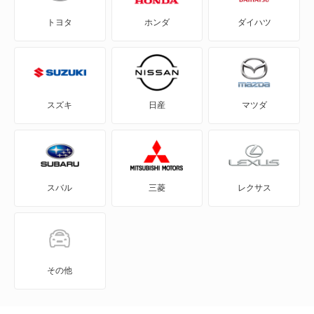
トヨタ
ホンダ
ダイハツ
eKスペース
チャレンジャー
eKスペース カスタム
トライトン
eKスポーツ
パジェロイオ
スズキ
日産
マツダ
eKワゴン
パジェロジュニア
FTO
もっと見る
スバル
三菱
レクサス
GTO
RVR
アイ
その他
アイ ミーブ