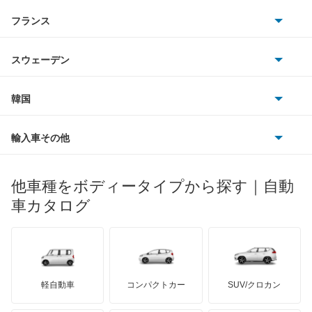
アストンマーティン
アルファロメオ
フランス
いすゞ
ギャラン フォルティス
アウディ
シボレー
ジャガー
アウトビアンキ
シトロエン
スバル
ギャラン フォルティス スポーツバック
スウェーデン
オペル
ビュイック
ダイムラー
フィアット
プジョー
スズキ
サーブ
ギャランスポーツ
フォルクスワーゲン
韓国
フォード
ベントレー
フェラーリ
ルノー
ダイハツ
ボルボ
グランディス
ポルシェ
ヒョンデ
ポンティアック
輸入車その他
ランドローバー
マセラティ
ブガッティ
光岡自動車
コルト
メルセデス・ベンツ
デーウ
もっと見る
マーキュリー
BYD
ロータス
ランチア
他車種をボディータイプから探す｜自動
日産ディーゼル
もっと見る
コルトプラス
マイバッハ
キア
リンカーン
プロトン
車カタログ
ローバー
ランボルギーニ
日野自動車
シグマ
ブラバス
サンヨン
デロリアン
TD
ロールスロイス
デトマソ
三菱ふそう
シャリオ
ミニ
ADモータース
サリーン
ドンカーブート
ジネッタ
アバルト
軽自動車
コンパクトカー
SUV/クロカン
UDトラックス
シャリオグランディス
アルテガ
プリムス
バーキン
もっと見る
ケータハム
イノチェンティ