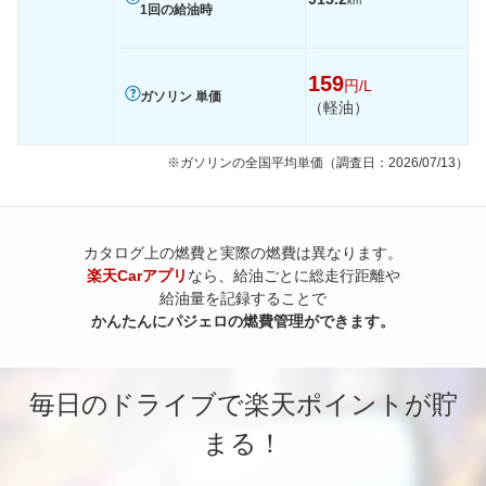
km
1回の給油時
159
円/L
ガソリン 単価
（軽油）
※ガソリンの全国平均単価（調査日：2026/07/13）
カタログ上の燃費と実際の燃費は異なります。
楽天Carアプリ
なら、給油ごとに総走行距離や
給油量を記録することで
かんたんにパジェロの燃費管理ができます。
毎日のドライブで楽天ポイントが貯
まる！