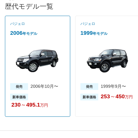
制値をクリアしたクリーンディーゼルは最大トルク441N・mと過
歴代モデル一覧
去最大のトルクを発生。ミッションは両エンジンとも5速ATが組
み合わされる。JC08モード燃費はディーゼル車が10.4km/L（ロ
ングエクシード）、ガソリン車が8.4km/L（ロングエクシード）
パジェロ
パジェロ
を実現。グレードはショートボディがガソリン車のVR-I、ディー
ゼル車のVR-II。ロングボディがガソリン車とディーセル車を設定
2006
1999
年モデル
年モデル
するGRとエクシード、そしてディーゼル車のみのスーパーエク
シードの５グレードを用意。売れ筋はクリーンディーゼルのエク
シードだ。
2006年10月〜
1999年9月〜
発売
発売
253
～
450
万円
新車価格
新車価格
230
～
495.1
万円