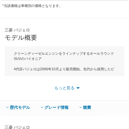
*当該価格は車種別の価格となります。
三菱 パジェロ
モデル概要
クリーンディーゼルエンジンをラインナップするオールラウンド
SUVのパイオニア
4代目パジェロは2006年10月より販売開始。先代から採用したビ
ルトインフレームモノコックボディをさらに進化させ、オールラ
ウンダーらしい高い走破性と乗り心地を実現している。ボディサ
イズはショートボディが全長4385mm、全高1850mm。ロングボ
もっと見る
ディーは全長4900mm、全高1870mmとなっている。スタイリン
グはひと目でパジェロとわかる歴代「パジェロ」のデザインテイ
ストを踏襲。また、フロントフェイスはパジェロのネーミングの
由来となる野生の山猫の目をモチーフとしている。悪路走破性は
歴代モデル
グレード情報
燃費
アプローチアングル、デパーチャーアングルともにオールラウン
ドSUVに相応しい十分な対地障害角を確保している。エンジンは
ショート、ロングボディ共通でガソリンエンジンは3LV6SOHC、
ディーゼルエンジンは3.2L直4DOHCターボの２種類。厳しい規
三菱 パジェロ