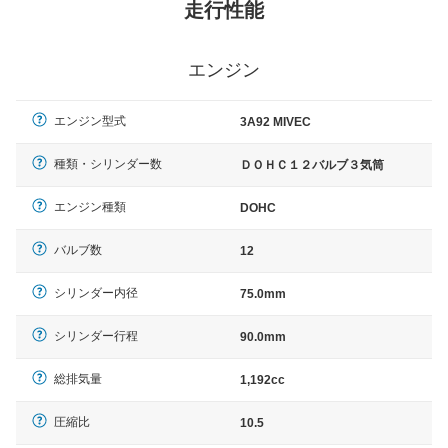
走行性能
エンジン
エンジン型式
3A92 MIVEC
種類・シリンダー数
ＤＯＨＣ１２バルブ３気筒
エンジン種類
DOHC
バルブ数
12
シリンダー内径
75.0mm
シリンダー行程
90.0mm
総排気量
1,192cc
圧縮比
10.5