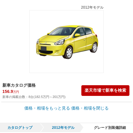
2012年モデル
新車カタログ価格
楽天市場で新車を検索
156.9
万円
新車の掲載台数：
8
台(
182.5
万円
～
201
万円
)
車買取価格 *
価格・相場をもっと見る
価格・相場を閉じる
車買取相場
0
～
153.1
万円
万円
シミュレーション
1996年式/20万km
～
2000年式/5千km
カタログトップ
2012年モデル
グレード別装備詳細
全国平均の車検価格 *
楽天Car車検で