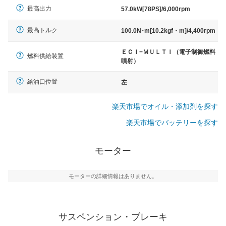
最高出力
57.0kW[78PS]/6,000rpm
最高トルク
100.0N･m[10.2kgf・m]/4,400rpm
ＥＣＩ−ＭＵＬＴＩ（電子制御燃料
燃料供給装置
噴射）
給油口位置
左
楽天市場でオイル・添加剤を探す
楽天市場でバッテリーを探す
モーター
モーターの詳細情報はありません。
サスペンション・ブレーキ