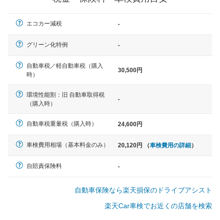
軽自動車
エコカー減税
-
N-BOX、ワゴンR、タント、アル
ト など
グリーン化特例
-
自動車税／軽自動車税（購入
30,500円
時）
中型車
環境性能割：旧 自動車取得税
ノア、セレナ、プリウス、カロー
-
（購入時）
ラ、ステップワゴン など
自動車税重量税（購入時）
24,600円
車検費用相場（基本料金のみ）
20,120円 （
車検費用の詳細
）
大型車
クラウン、アルファード、フォレ
自賠責保険料
-
スター、ハイエースワゴン、デリ
カD:5 など
自動車保険なら楽天損保のドライブアシスト
楽天Car車検でお近くの店舗を検索