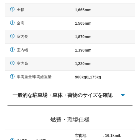
全幅
1,665mm
全高
1,505mm
室内長
1,870mm
室内幅
1,390mm
室内高
1,220mm
車両重量/車両総重量
900kg/1,175kg
一般的な駐車場・車体・荷物のサイズを確認
一般的に塗料などによる駐車場ライン施工の際には、1台
当たりのスペースと駐車に必要な車路幅が、幅 2,500mm
燃費・環境仕様
× 長さ 5,000mm 車路幅 5,000mmというサイズが標準値
（最低値）とされる事が多いようです。
市街地
:
16.1km/L