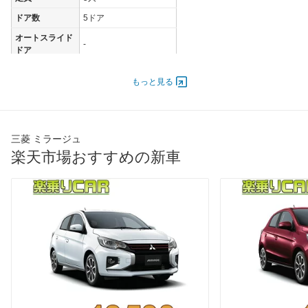
ドア数
5ドア
オートスライド
-
ドア
エンジン
もっと見る
最高出力
57.00 [78]/ 6,000
最高トルク
100 [10.2]/ 4,400
過給機
-
三菱 ミラージュ
タイヤ
楽天市場おすすめの新車
前輪サイズ
175/55R15
後輪サイズ
175/55R15
燃費
WLTC
20km/L
WLTC/市街地
16.1km/L
WLTC/郊外
20.3km/L
WLTC/高速道路
22.1km/L
JC08
22.8km/L