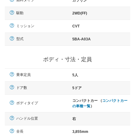
ガソリン
駆動
2WD(FF)
ミッション
CVT
型式
5BA-A03A
ボディ・寸法・定員
乗車定員
5人
ドア数
5ドア
コンパクトカー （
コンパクトカー
ボディタイプ
の車種一覧
）
ハンドル位置
右
全長
3,855mm