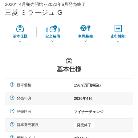
2020年4月発売開始～2022年6月発売終了
56,270
店舗を検索
円
三菱 ミラージュ G
*当該価格は車種別の価格となります。
基本仕様
安全装備
車両装備
走行性能
基本仕様
新車価格
156.9万円(税込)
発売年月
2020年4月
発売区分
マイナーチェンジ
新車発売状況
発売終了
燃料タイプ