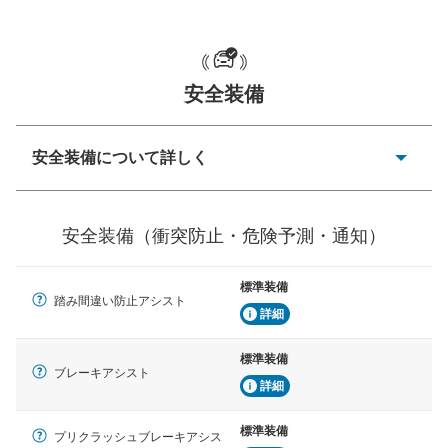
一般的な荷物のサイズの目安
安全装備
安全装備について詳しく
衝突防止
前走車や歩行者との衝突を回避するプリクラッシュブレ
安全装備（衝突防止・危険予測・通知）
ーキアシスト、ABSなどが装備されています。
危険予測・通知
標準装備
見えにくい場所に潜む危険を予測・通知するためのシス
踏み間違い防止アシスト
テムなどが装備されています。
詳細
車線逸脱防止
標準装備
ブレーキアシスト
車線のはみだしやふらつきを防止するためにレーンキー
詳細
プアシストなどが装備されています
標準装備
車間距離制御
プリクラッシュブレーキアシス