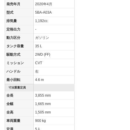
発売年月
2020年4月
型式
5BA-A03A
排気量
1,192cc
定格出力
-
動力区分
ガソリン
タンク容量
35 L
駆動方式
2WD (FF)
ミッション
CVT
ハンドル
右
最小回転
4.6 m
寸法重量定員
全長
3,855 mm
全幅
1,665 mm
全高
1,505 mm
車両重量
900 kg
定員
5人