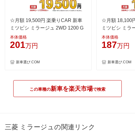
1015
-
60km定地
-
☆月額 19,500円 楽乗りCAR 新車
☆月額 18,10
装備詳細を見る
装備オプション
ミツビシ ミラージュ 2WD 1200 G
ミツビシ ミラージ
本体価格
本体価格
201
187
万円
万円
新車選び.COM
新車選び.COM
新車を楽天市場
この車種の
で検索
三菱 ミラージュの関連リンク