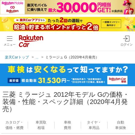
メニュー
ログイン
楽天Carトップ
...
ミラージュ G（2020年4月発売）
三菱 ミラージュ 2012年モデル Gの価格・
装備・性能・スペック詳細（2020年4月発
売）
カタログ・
車買取
車検
タイヤ・
自動
価格・燃費
相場
費用
車用品
車保険