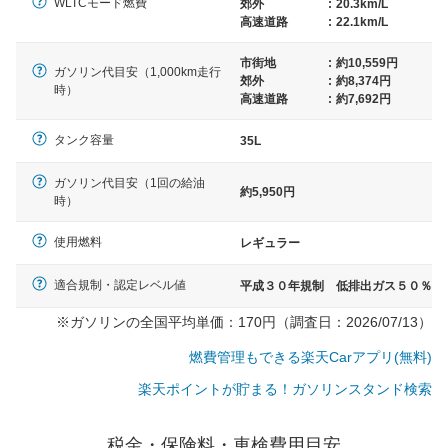
WLTCモード燃費
郊外
:
20.3km/L
高速道路
:
22.1km/L
市街地
:
約10,559円
ガソリン代目安（1,000km走行
郊外
:
約8,374円
時）
高速道路
:
約7,692円
タンク容量
35L
ガソリン代目安（1回の給油
約5,950円
時）
使用燃料
レギュラー
適合規制・認定レベル値
平成３０年規制 低排出ガス５０％
※ガソリンの全国平均単価：170円（調査日：2026/07/13）
燃費管理もできる楽天Carアプリ(無料)
楽天ポイントが貯まる！ガソリンスタンド検索
一般的な車体のサイズの目安
税金・保険料・車検費用目安