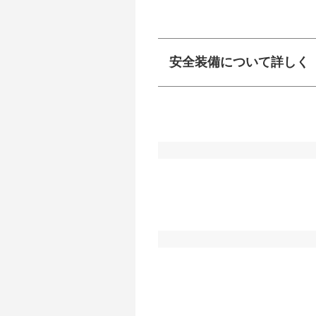
安全装備について詳しく
衝突防止
前走車や歩行者との
ーキアシスト、ABS
車線逸脱防止
車線のはみだしやふ
プアシストなどが装
運転・駐車支援
駐車をスムーズに行
グ・アシストやサイ
れています。