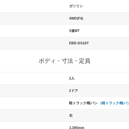
ガソリン
4WD(F4)
5速MT
EBD-DS16T
ボディ・寸法・定員
2人
2ドア
軽トラック/軽バン （
軽トラック/軽バ
右
3,395mm