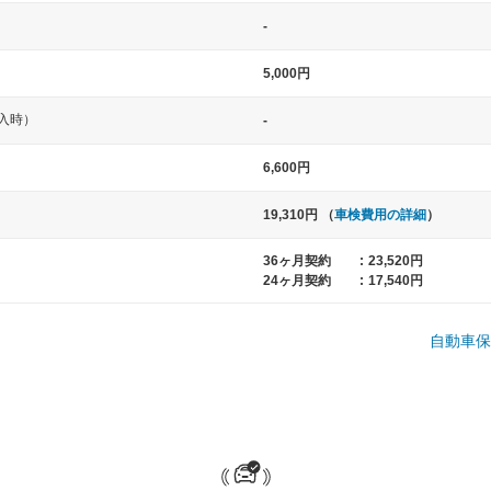
-
5,000円
入時）
-
6,600円
19,310円 （
車検費用の詳細
）
中型車
大型車
36ヶ月契約
:
23,520円
ト など
ノア、セレナ、プリウス、カローラ、ステ
クラウン、
24ヶ月契約
:
17,540円
ップワゴン など
ハイエースワ
自動車保
一般的な荷物のサイズの目安