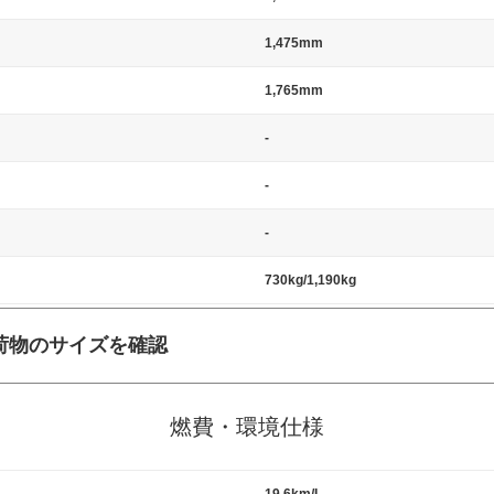
1,475mm
1,765mm
-
-
-
730kg/1,190kg
荷物のサイズを確認
施工の際には、1台当たりのスペースと駐車に必要な車路幅が、幅 2,500m
標準値（最低値）とされる事が多いようです。
燃費・環境仕様