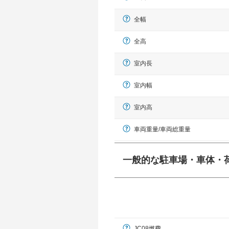
全幅
全高
室内長
室内幅
室内高
車両重量/車両総重量
一般的な駐車場・車体・
一般的に塗料などによる駐車場ライン
幅 5,000mmというサイズが
JC08燃費