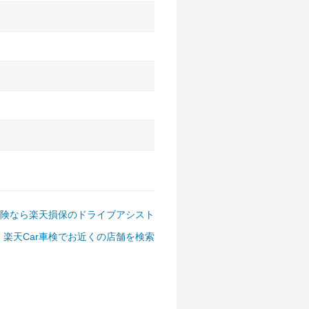
アルファード、フォレスター、
ゴン、デリカD:5 など
険なら楽天損保のドライブアシスト
楽天Car車検でお近くの店舗を検索