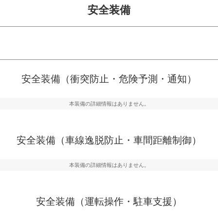
安全装備
危険予測・通知
衝突を回避するプリクラッシュブレ
見えにくい場所に潜む
安全装備（衝突防止・危険予測・通知）
などが装備されています。
テムなどが装備されて
本装備の詳細情報はありません。
車間距離制御
らつきを防止するためにレーンキー
安全な車間距離を保ち
備されています
ブ・クルーズ・コント
安全装備（車線逸脱防止・車間距離制御）
衝撃軽減
本装備の詳細情報はありません。
うためにインテリジェンスパーキン
万が一車体が衝撃を受
ドブラインドモニターなどが装備さ
るSRSエアバッグシス
ルトなどが装備されて
安全装備（運転操作・駐車支援）