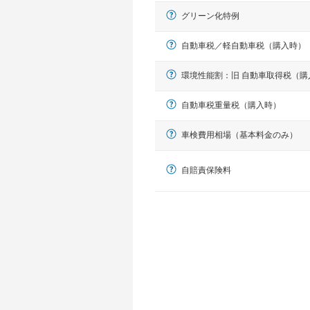
グリーン化特例
自動車税／軽自動車税（購入時）
環境性能割：旧 自動車取得税（購
自動車税重量税（購入時）
車検費用相場（基本料金のみ）
軽自動車
N-BOX、ワゴンR、タント、アル
自賠責保険料