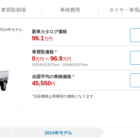
車買取
相場
車検
費用
タイヤ・
車用
2014年モデル
新車カタログ価格
96.1
万円
車買取価格 *
0
～
96.9
万円
万円
2001年式/20万km
～
2026年式/5千km
全国平均の車検価格 *
45,550
円
*当該価格は車種別の価格となります。
2014年モデル