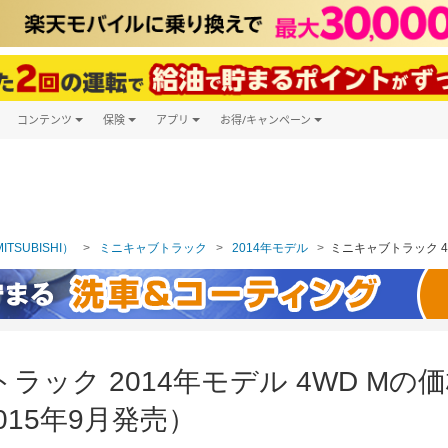
コンテンツ
保険
アプリ
お得/キャンペーン
楽天Carマガジン
キャンペーン一覧
ツ購入
自動車保険
楽天Carアプリ
自動車カタログ
ービス
楽天マイカー割
TSUBISHI）
ミニキャブトラック
2014年モデル
ミニキャブトラック 4
ラック 2014年モデル 4WD M
15年9月発売）