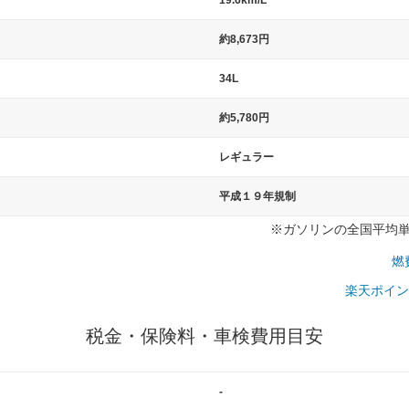
19.6km/L
）
約8,673円
34L
約5,780円
レギュラー
平成１９年規制
※ガソリンの全国平均単価：
燃
楽天ポイン
税金・保険料・車検費用目安
-
一般的な車体のサイズの目安