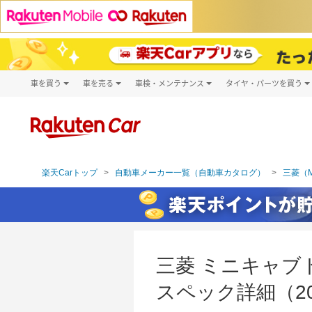
車を買う
車を売る
車検・メンテナンス
タイヤ・パーツを買う
試乗・商談
楽天Car車買取
車検予約
タイヤ・パー
キズ修理予約
新車
タイヤ交換サ
洗車・コーティング予約
メンテナンス管理
楽天Carトップ
自動車メーカー一覧（自動車カタログ）
三菱（MI
三菱 ミニキャブト
スペック詳細（20