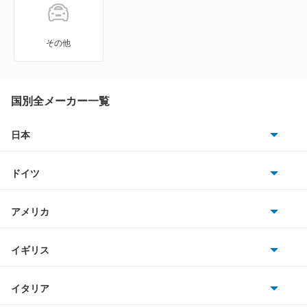
エテルナサヴァ
エメロード
その他
カリスマ
キャンター
国別全メーカー一覧
キャンター ハイブリッド
日本
トヨタ
キャンターガッツ
ドイツ
日産
キャンターガッツダンプ
AMG
アメリカ
ホンダ
キャンターダンプ
BMW
キャデラック
イギリス
三菱
ギャラン
BMWアルピナ
クライスラー
TVR
イタリア
マツダ
ギャラン シグマ
スマート
サターン