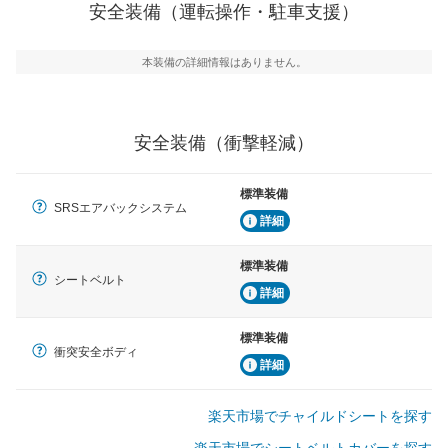
安全装備（運転操作・駐車支援）
運転・駐車支援
駐車をスムーズに行うためにインテリジェンスパーキン
グ・アシストやサイドブラインドモニターなどが装備さ
本装備の詳細情報はありません。
れています。
衝撃軽減
万が一車体が衝撃を受けたときに、運転者・同乗者を守
安全装備（衝撃軽減）
るSRSエアバッグシステム、プリテンショナーシートベ
ルトなどが装備されています。
標準装備
SRSエアバックシステム
詳細
標準装備
シートベルト
詳細
標準装備
衝突安全ボディ
詳細
楽天市場でチャイルドシートを探す
楽天市場でシートベルトカバーを探す