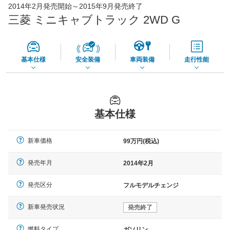
2014年2月発売開始～2015年9月発売終了
45,550
店舗を検索
円
三菱 ミニキャブトラック 2WD G
*当該価格は車種別の価格となります。
基本仕様
安全装備
車両装備
走行性能
基本仕様
新車価格
99万円(税込)
発売年月
2014年2月
発売区分
フルモデルチェンジ
新車発売状況
発売終了
燃料タイプ
ガソリン