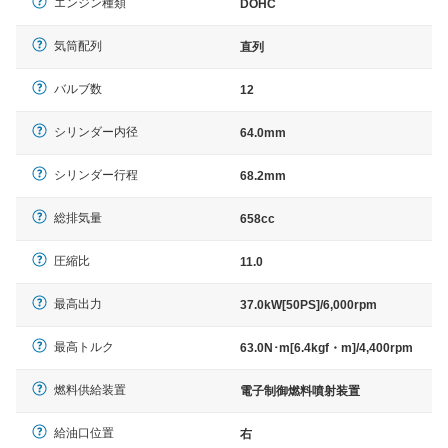
エンジン種類
DOHC
気筒配列
直列
バルブ数
12
シリンダー内径
64.0mm
シリンダー行程
68.2mm
総排気量
658cc
圧縮比
11.0
最高出力
37.0kW[50PS]/6,000rpm
最高トルク
63.0N･m[6.4kgf・m]/4,400rpm
燃料供給装置
電子制御燃料噴射装置
給油口位置
右