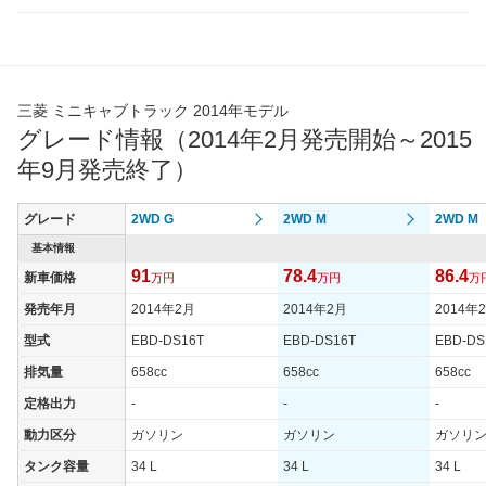
三菱 ミニキャブトラック 2014年モデル
グレード情報（2014年2月発売開始～2015
年9月発売終了）
グレード
2WD G
2WD M
2WD M
基本情報
91
78.4
86.4
新車価格
万円
万円
万
発売年月
2014年2月
2014年2月
2014年
型式
EBD-DS16T
EBD-DS16T
EBD-DS
排気量
658cc
658cc
658cc
定格出力
-
-
-
動力区分
ガソリン
ガソリン
ガソリ
タンク容量
34 L
34 L
34 L