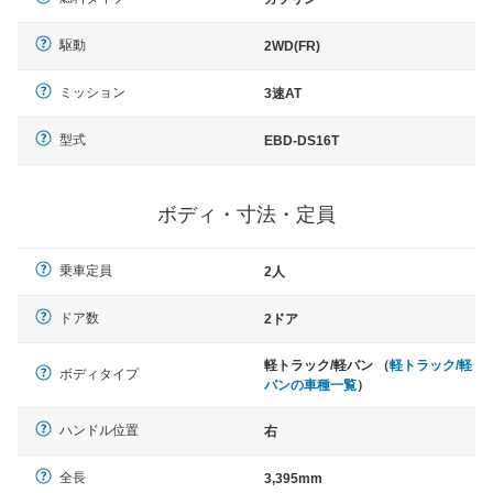
駆動
2WD(FR)
ミッション
3速AT
型式
EBD-DS16T
ボディ・寸法・定員
乗車定員
2人
ドア数
2ドア
軽トラック/軽バン （
軽トラック/軽
ボディタイプ
バンの車種一覧
）
ハンドル位置
右
全長
3,395mm