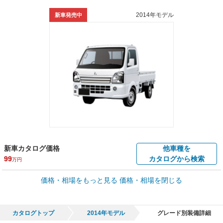
2014年モデル
新車発売中
新車カタログ価格
他車種を
99
カタログから検索
万円
車買取価格 *
価格・相場をもっと見る
価格・相場を閉じる
車買取相場
0
～
96.9
万円
万円
シミュレーション
2001年式/20万km
～
2026年式/5千km
カタログトップ
2014年モデル
グレード別装備詳細
全国平均の車検価格 *
楽天Car車検で