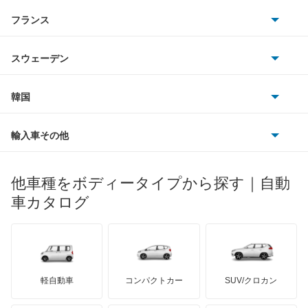
アストンマーティン
アルファロメオ
フランス
いすゞ
ギャラン フォルティス
アウディ
シボレー
ジャガー
アウトビアンキ
シトロエン
スバル
ギャラン フォルティス スポーツバック
スウェーデン
オペル
ビュイック
ダイムラー
フィアット
プジョー
スズキ
サーブ
ギャランスポーツ
フォルクスワーゲン
韓国
フォード
ベントレー
フェラーリ
ルノー
ダイハツ
ボルボ
グランディス
ポルシェ
ヒョンデ
ポンティアック
輸入車その他
ランドローバー
マセラティ
ブガッティ
光岡自動車
コルト
メルセデス・ベンツ
デーウ
もっと見る
マーキュリー
BYD
ロータス
ランチア
他車種をボディータイプから探す｜自動
日産ディーゼル
もっと見る
コルトプラス
マイバッハ
キア
リンカーン
プロトン
車カタログ
ローバー
ランボルギーニ
日野自動車
シグマ
ブラバス
サンヨン
デロリアン
TD
ロールスロイス
デトマソ
三菱ふそう
シャリオ
ミニ
ADモータース
サリーン
ドンカーブート
ジネッタ
アバルト
軽自動車
コンパクトカー
SUV/クロカン
UDトラックス
シャリオグランディス
アルテガ
プリムス
バーキン
もっと見る
ケータハム
イノチェンティ