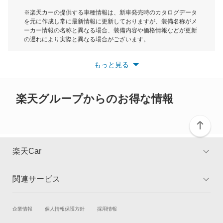
ディグニティ
モーク
※楽天カーの提供する車種情報は、新車発売時のカタログデータ
を元に作成し常に最新情報に更新しておりますが、装備名称がメ
デボネア
ーカー情報の名称と異なる場合、装備内容や価格情報などが更新
もっと見る
の遅れにより実際と異なる場合がございます。
デボネアV
※最新情報につきましては、各メーカーの情報をご確認くださ
い。
もっと見る
※また安全装備につきましては同名称の装備であっても動作範囲
デリカ D:2
や性能に違いがございますので、詳細情報は各メーカーの情報を
ご確認ください。
デリカ D:3
楽天グループからのお得な情報
デリカ D:5
デリカ ミニ
楽天Car
デリカカーゴ
関連サービス
TOP
よくある質問
デリカスペースギア
キャンペーン一覧
試乗・商談
新車購入
企業情報
個人情報保護方針
採用情報
デリカトラック