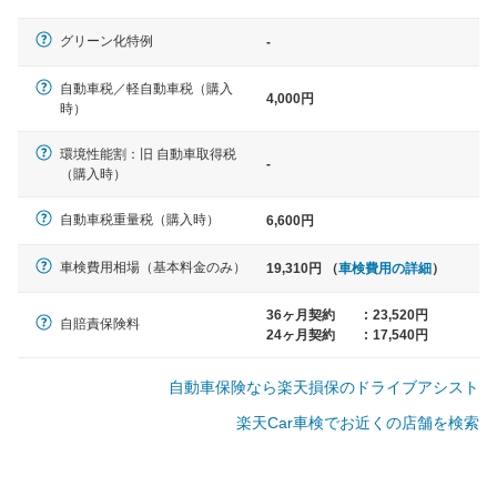
軽自動車
グリーン化特例
-
N-BOX、ワゴンR、タント、アル
ト など
自動車税／軽自動車税（購入
4,000円
時）
環境性能割：旧 自動車取得税
-
（購入時）
中型車
ノア、セレナ、プリウス、カロー
自動車税重量税（購入時）
6,600円
ラ、ステップワゴン など
車検費用相場（基本料金のみ）
19,310円 （
車検費用の詳細
）
36ヶ月契約
:
23,520円
自賠責保険料
24ヶ月契約
:
17,540円
大型車
クラウン、アルファード、フォレ
自動車保険なら楽天損保のドライブアシスト
スター、ハイエースワゴン、デリ
カD:5 など
楽天Car車検でお近くの店舗を検索