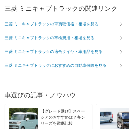
過給機
-
-
-
三菱 ミニキャブトラックの関連リンク
タイヤ
前輪サイズ
145R12-6PR LT
145R12-6PR LT
145R12
三菱 ミニキャブトラックの車買取価格・相場を見る
後輪サイズ
145R12-6PR LT
145R12-6PR LT
145R12
燃費
三菱 ミニキャブトラックの車検費用・相場を見る
WLTC
-
-
-
WLTC/市街地
-
-
-
三菱 ミニキャブトラックの適合タイヤ・車用品を見る
WLTC/郊外
-
-
-
三菱 ミニキャブトラックにおすすめの自動車保険を見る
WLTC/高速道路
-
-
-
JC08
18.6km/L
18.6km/L
16.8km/
1015
-
-
-
60km定地
-
-
-
車選びの記事・ノウハウ
装備詳細を見る
装備詳細を見る
装備
装備オプション
【グレード選び】スペー
シアのおすすめは？各シ
リーズを徹底比較