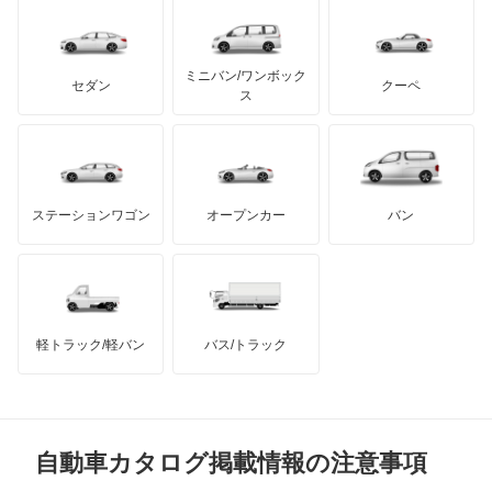
レクサス
ジープ
テスラ
セアト
もっと見る
カーボディーズ
もっと見る
アキュラ
スタリオン
ミニバン/ワンボック
ジープ
KTM
セダン
クーペ
モーガン
ス
ストラーダ
もっと見る
ダッジ
アルテガ
バンデンプラス
タウンボックス
GMC
マクラーレン
もっと見る
ステーションワゴン
オープンカー
バン
タウンボックスワイド
ハマー
オースチン
チャレンジャー
インフィニティ
モーリス
ディアマンテ
軽トラック/軽バン
バス/トラック
トライアンフ
もっと見る
ディアマンテワゴン
MG
ディオン
自動車カタログ掲載情報の注意事項
ミニ