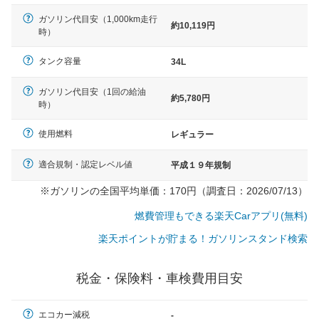
ガソリン代目安（1,000km走行
約10,119円
時）
タンク容量
34L
ガソリン代目安（1回の給油
約5,780円
時）
使用燃料
レギュラー
適合規制・認定レベル値
平成１９年規制
※ガソリンの全国平均単価：170円（調査日：2026/07/13）
燃費管理もできる楽天Carアプリ(無料)
楽天ポイントが貯まる！ガソリンスタンド検索
税金・保険料・車検費用目安
一般的な車体のサイズの目安
エコカー減税
-