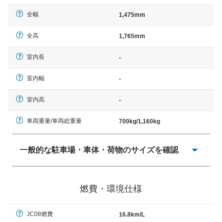
全幅
1,475mm
全高
1,765mm
室内長
-
室内幅
-
室内高
-
車両重量/車両総重量
700kg/1,160kg
一般的な駐車場・車体・荷物のサイズを確認
一般的に塗料などによる駐車場ライン施工の際には、1台
当たりのスペースと駐車に必要な車路幅が、幅 2,500mm
燃費・環境仕様
× 長さ 5,000mm 車路幅 5,000mmというサイズが標準値
（最低値）とされる事が多いようです。
JC08燃費
16.8km/L