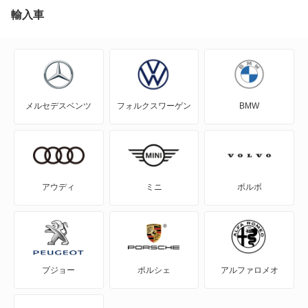
アウトランダー
輸入車
アウトランダーPHEV
アスパイア
メルセデスベンツ
フォルクスワーゲン
BMW
エアトレック
エクリプス
エクリプス クロス
アウディ
ミニ
ボルボ
エクリプス クロス PHEV
エクリプス スパイダー
プジョー
ポルシェ
アルファロメオ
エテルナ