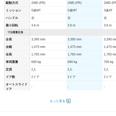
駆動方式
2WD (FR)
2WD (FR)
2WD (F
ミッション
5速MT
5速MT
3速AT
ハンドル
右
右
右
最小回転
3.6 m
3.6 m
3.6 m
寸法重量定員
全長
3,395 mm
3,395 mm
3,395 
全幅
1,475 mm
1,475 mm
1,475 
全高
1,765 mm
1,765 mm
1,765 
車両重量
690 kg
690 kg
700 kg
定員
2人
2人
2人
ドア数
2ドア
2ドア
2ドア
オートスライド
-
-
-
ドア
エンジン
もっと見る
最高出力
37.00 [50]/ 6,000
37.00 [50]/ 6,000
37.00 [5
最高トルク
63 [6.4]/ 4,400
63 [6.4]/ 4,400
63 [6.4]/