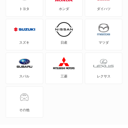
トヨタ
ホンダ
ダイハツ
eKスペース
eKスペース カスタム
eKスポーツ
スズキ
日産
マツダ
eKワゴン
FTO
スバル
三菱
レクサス
GTO
RVR
アイ
その他
アイ ミーブ