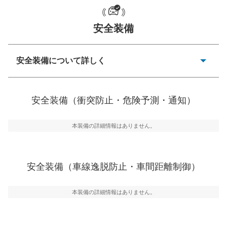
一般的な荷物のサイズの目安
安全装備
安全装備について詳しく
衝突防止
前走車や歩行者との衝突を回避するプリクラッシュブレ
安全装備（衝突防止・危険予測・通知）
ーキアシスト、ABSなどが装備されています。
危険予測・通知
本装備の詳細情報はありません。
見えにくい場所に潜む危険を予測・通知するためのシス
テムなどが装備されています。
車線逸脱防止
安全装備（車線逸脱防止・車間距離制御）
車線のはみだしやふらつきを防止するためにレーンキー
プアシストなどが装備されています
本装備の詳細情報はありません。
車間距離制御
安全な車間距離を保ちながら前車を追従するアダプティ
ブ・クルーズ・コントロールなどが装備されています。