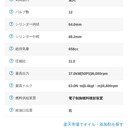
バルブ数
12
シリンダー内径
64.0mm
シリンダー行程
68.2mm
総排気量
658cc
圧縮比
11.0
最高出力
37.0kW[50PS]/6,000rpm
最高トルク
63.0N･m[6.4kgf・m]/4,400rpm
燃料供給装置
電子制御燃料噴射装置
給油口位置
右
楽天市場でオイル・添加剤を探す