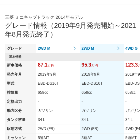
三菱 ミニキャブトラック 2014年モデル
グレード情報（2019年9月発売開始～2021
年8月発売終了）
グレード
2WD M
2WD M
4WD G
基本情報
87.1
95.3
123.3
新車価格
万円
万円
発売年月
2019年9月
2019年9月
2019年
型式
EBD-DS16T
EBD-DS16T
EBD-DS
排気量
658cc
658cc
658cc
定格出力
-
-
-
動力区分
ガソリン
ガソリン
ガソリ
タンク容量
34 L
34 L
34 L
駆動方式
2WD (FR)
2WD (FR)
4WD (F4
ミッション
5速MT
3速AT
5速MT