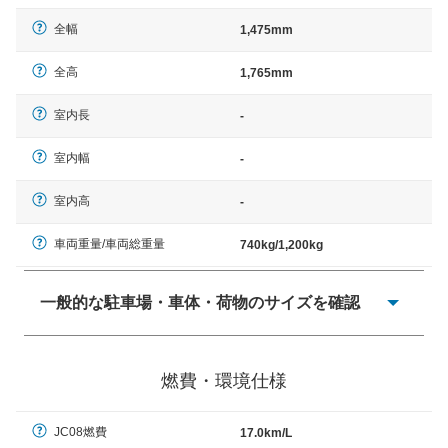
全幅
1,475mm
全高
1,765mm
室内長
-
室内幅
-
室内高
-
車両重量/車両総重量
740kg/1,200kg
一般的な駐車場・車体・荷物のサイズを確認
一般的に塗料などによる駐車場ライン施工の際には、1台
当たりのスペースと駐車に必要な車路幅が、幅 2,500mm
燃費・環境仕様
× 長さ 5,000mm 車路幅 5,000mmというサイズが標準値
（最低値）とされる事が多いようです。
JC08燃費
17.0km/L