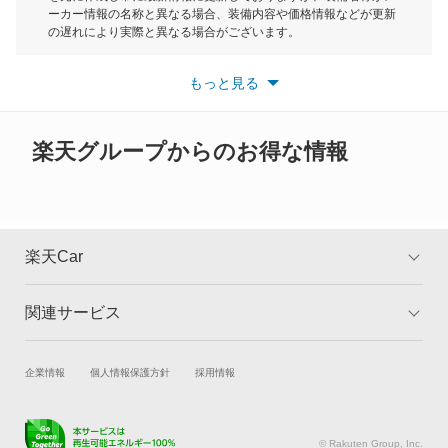
デボネア
ーカー情報の名称と異なる場合、装備内容や価格情報などが更新
もっと見る
の遅れにより実際と異なる場合がございます。
デボネアV
※最新情報につきましては、各メーカーの情報をご確認くださ
い。
もっと見る
※また安全装備につきましては同名称の装備であっても動作範囲
デリカ D:2
や性能に違いがございますので、詳細情報は各メーカーの情報を
ご確認ください。
デリカ D:3
楽天グループからのお得な情報
デリカ D:5
デリカ ミニ
楽天Car
デリカカーゴ
関連サービス
TOP
よくある質問
デリカスペースギア
キャンペーン一覧
試乗・商談
新車購入
企業情報
個人情報保護方針
採用情報
デリカトラック
楽天Car車買取
車検予約
デリカバン
キズ修理予約
洗車・コーティング予約
© Rakuten Group, Inc.