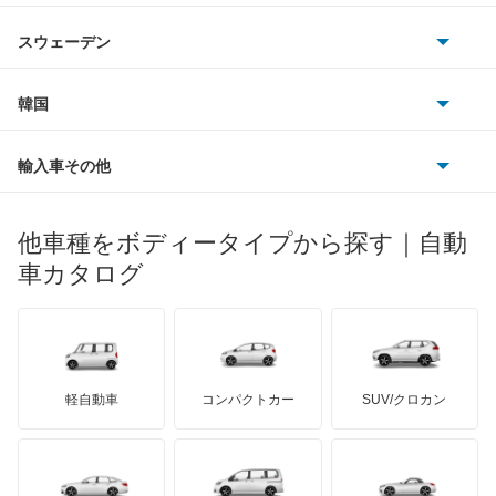
ジャガー
アウトビアンキ
シトロエン
スバル
ギャラン フォルティス スポーツバック
スウェーデン
オペル
ビュイック
ダイムラー
フィアット
プジョー
スズキ
サーブ
ギャランスポーツ
フォルクスワーゲン
韓国
フォード
ベントレー
フェラーリ
ルノー
ダイハツ
ボルボ
グランディス
ポルシェ
ヒョンデ
ポンティアック
輸入車その他
ランドローバー
マセラティ
ブガッティ
光岡自動車
コルト
メルセデス・ベンツ
デーウ
もっと見る
マーキュリー
BYD
ロータス
ランチア
他車種をボディータイプから探す｜自動
日産ディーゼル
もっと見る
コルトプラス
マイバッハ
キア
リンカーン
プロトン
車カタログ
ローバー
ランボルギーニ
日野自動車
シグマ
ブラバス
サンヨン
デロリアン
TD
ロールスロイス
デトマソ
三菱ふそう
シャリオ
ミニ
ADモータース
サリーン
ドンカーブート
ジネッタ
アバルト
軽自動車
コンパクトカー
SUV/クロカン
UDトラックス
シャリオグランディス
アルテガ
プリムス
バーキン
もっと見る
ケータハム
イノチェンティ
レクサス
ジープ
テスラ
セアト
もっと見る
カーボディーズ