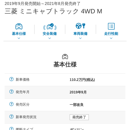
2019年9月発売開始～2021年8月発売終了
45,550
店舗を検索
円
三菱 ミニキャブトラック 4WD M
*当該価格は車種別の価格となります。
基本仕様
安全装備
車両装備
走行性能
基本仕様
新車価格
110.2万円(税込)
発売年月
2019年9月
発売区分
一部改良
新車発売状況
発売終了
燃料タイプ
ガソリン