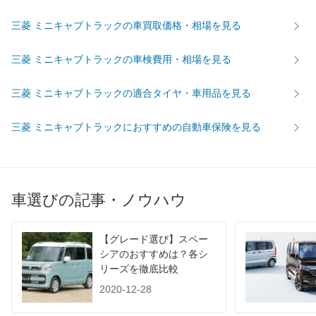
前輪サイズ
145R12-6PR LT
145R12-6PR LT
145R12
三菱 ミニキャブトラックの車買取価格・相場を見る
後輪サイズ
145R12-6PR LT
145R12-6PR LT
145R12
燃費
三菱 ミニキャブトラックの車検費用・相場を見る
WLTC
-
-
-
WLTC/市街地
-
-
-
三菱 ミニキャブトラックの適合タイヤ・車用品を見る
WLTC/郊外
-
-
-
三菱 ミニキャブトラックにおすすめの自動車保険を見る
WLTC/高速道路
-
-
-
JC08
19.8km/L
17.2km/L
19.6km/
1015
-
-
-
60km定地
-
-
-
車選びの記事・ノウハウ
装備詳細を見る
装備詳細を見る
装備
装備オプション
【グレード選び】スペー
シアのおすすめは？各シ
リーズを徹底比較
2020-12-28