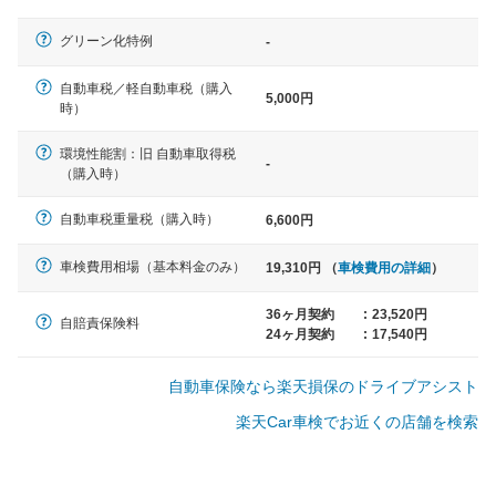
軽自動車
グリーン化特例
-
N-BOX、ワゴンR、タント、アル
ト など
自動車税／軽自動車税（購入
5,000円
時）
環境性能割：旧 自動車取得税
-
（購入時）
中型車
ノア、セレナ、プリウス、カロー
自動車税重量税（購入時）
6,600円
ラ、ステップワゴン など
車検費用相場（基本料金のみ）
19,310円 （
車検費用の詳細
）
36ヶ月契約
:
23,520円
自賠責保険料
24ヶ月契約
:
17,540円
大型車
クラウン、アルファード、フォレ
自動車保険なら楽天損保のドライブアシスト
スター、ハイエースワゴン、デリ
カD:5 など
楽天Car車検でお近くの店舗を検索