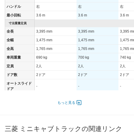
ハンドル
右
右
右
最小回転
3.6 m
3.6 m
3.6 m
寸法重量定員
全長
3,395 mm
3,395 mm
3,395 
全幅
1,475 mm
1,475 mm
1,475 
全高
1,765 mm
1,765 mm
1,765 
車両重量
690 kg
700 kg
740 kg
定員
2人
2人
2人
ドア数
2ドア
2ドア
2ドア
オートスライド
-
-
-
ドア
エンジン
もっと見る
最高出力
37.00 [50]/ 6,000
37.00 [50]/ 6,000
37.00 [5
最高トルク
63 [6.4]/ 4,400
63 [6.4]/ 4,400
63 [6.4]/
過給機
-
-
-
三菱 ミニキャブトラックの関連リンク
タイヤ