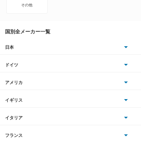
エメロード
その他
カリスマ
キャンター
国別全メーカー一覧
キャンター ハイブリッド
日本
トヨタ
キャンターガッツ
ドイツ
日産
キャンターガッツダンプ
AMG
アメリカ
ホンダ
キャンターダンプ
BMW
キャデラック
イギリス
三菱
ギャラン
BMWアルピナ
クライスラー
TVR
イタリア
マツダ
ギャラン シグマ
スマート
サターン
アストンマーティン
アルファロメオ
フランス
いすゞ
ギャラン フォルティス
アウディ
シボレー