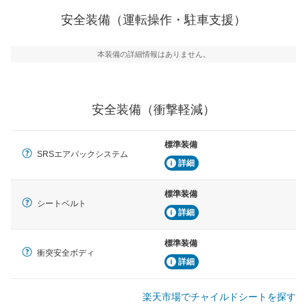
運転・駐車支援
安全装備（運転操作・駐車支援）
駐車をスムーズに行うためにインテリジェンスパーキン
グ・アシストやサイドブラインドモニターなどが装備さ
れています。
本装備の詳細情報はありません。
衝撃軽減
万が一車体が衝撃を受けたときに、運転者・同乗者を守
るSRSエアバッグシステム、プリテンショナーシートベ
安全装備（衝撃軽減）
ルトなどが装備されています。
標準装備
SRSエアバックシステム
詳細
標準装備
シートベルト
詳細
標準装備
衝突安全ボディ
詳細
楽天市場でチャイルドシートを探す