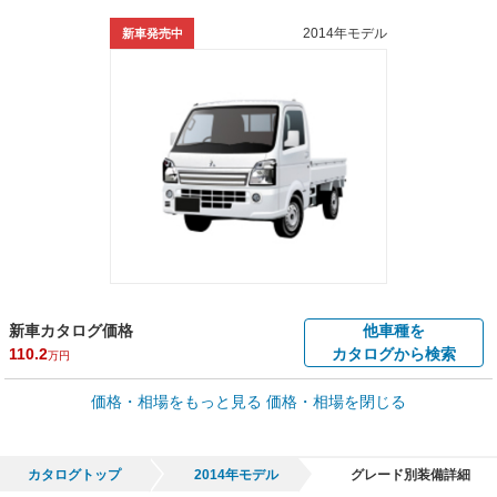
2014年モデル
新車発売中
新車カタログ価格
他車種を
110.2
カタログから検索
万円
車買取価格 *
価格・相場をもっと見る
価格・相場を閉じる
車買取相場
0
～
96.9
万円
万円
シミュレーション
2001年式/20万km
～
2026年式/5千km
カタログトップ
2014年モデル
グレード別装備詳細
全国平均の車検価格 *
楽天Car車検で