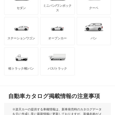
もっと見る
アキュラ
スタリオン
ミニバン/ワンボック
ジープ
KTM
セダン
クーペ
モーガン
ス
ストラーダ
もっと見る
ダッジ
アルテガ
バンデンプラス
タウンボックス
GMC
マクラーレン
もっと見る
ステーションワゴン
オープンカー
バン
タウンボックスワイド
ハマー
オースチン
チャレンジャー
インフィニティ
モーリス
ディアマンテ
軽トラック/軽バン
バス/トラック
トライアンフ
もっと見る
ディアマンテワゴン
MG
ディオン
自動車カタログ掲載情報の注意事項
ミニ
ディグニティ
モーク
※楽天カーの提供する車種情報は、新車発売時のカタログデータ
を元に作成し常に最新情報に更新しておりますが、装備名称がメ