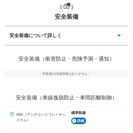
一般的な荷物のサイズの目安
安全装備
安全装備について詳しく
衝突防止
前走車や歩行者との衝突を回避するプリクラッシュブレ
安全装備（衝突防止・危険予測・通知）
ーキアシスト、ABSなどが装備されています。
危険予測・通知
本装備の詳細情報はありません。
見えにくい場所に潜む危険を予測・通知するためのシス
テムなどが装備されています。
車線逸脱防止
安全装備（車線逸脱防止・車間距離制御）
車線のはみだしやふらつきを防止するためにレーンキー
プアシストなどが装備されています
標準装備
ABS（アンチロックブレーキシ
車間距離制御
ステム）
詳細
安全な車間距離を保ちながら前車を追従するアダプティ
ブ・クルーズ・コントロールなどが装備されています。