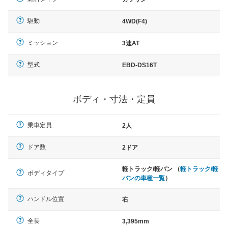
駆動
4WD(F4)
ミッション
3速AT
型式
EBD-DS16T
ボディ・寸法・定員
乗車定員
2人
ドア数
2ドア
軽トラック/軽バン （
軽トラック/軽
ボディタイプ
バンの車種一覧
）
ハンドル位置
右
全長
3,395mm