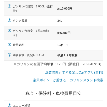
ガソリン代目安（1,000km走行
約10,000円
時）
タンク容量
34L
ガソリン代目安（1回の給油
約5,780円
時）
使用燃料
レギュラー
適合規制・認定レベル値
平成１９年規制
※ガソリンの全国平均単価：170円（調査日：2026/07/13）
燃費管理もできる楽天Carアプリ(無料)
楽天ポイントが貯まる！ガソリンスタンド検索
税金・保険料・車検費用目安
一般的な車体のサイズの目安
エコカー減税
-