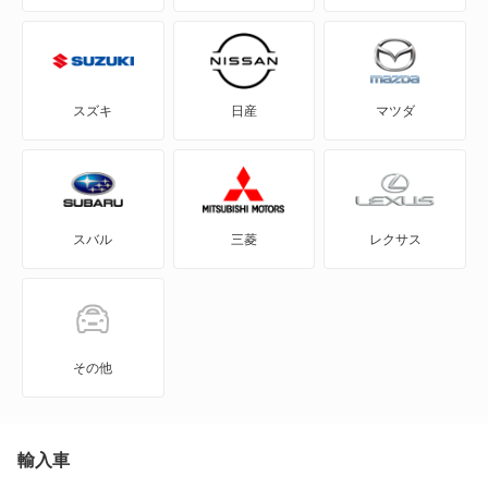
eKスペース カスタム
eKスポーツ
スズキ
日産
マツダ
eKワゴン
FTO
スバル
三菱
レクサス
GTO
RVR
アイ
その他
アイ ミーブ
アウトランダー
輸入車