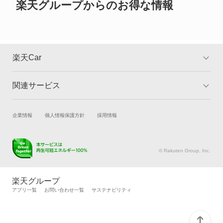
デリカ D:3
楽天グループからのお得な情報
デリカ D:5
デリカ ミニ
楽天Car
デリカカーゴ
関連サービス
TOP
よくある質問
デリカスペースギア
キャンペーン一覧
試乗・商談
新車購入
企業情報
個人情報保護方針
採用情報
デリカトラック
楽天Car車買取
車検予約
デリカバン
キズ修理予約
洗車・コーティング予約
© Rakuten Group, Inc.
メンテナンス管理
タイヤ・パーツ購入
デリカワゴン
タイヤ交換サービス
楽天Car マガジン
楽天グループ
自動車カタログ
自動車保険
アプリ一覧
お問い合わせ一覧
サステナビリティ
トッポ
楽天マイカー割
トッポBJ