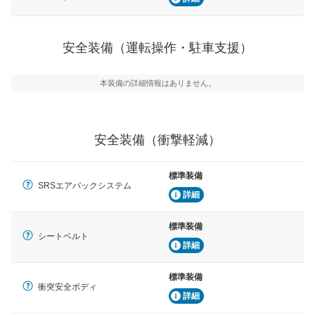
駐車をスムーズに行うためにインテリジェンスパーキン
グ・アシストやサイドブラインドモニターなどが装備さ
れています。
安全装備（運転操作・駐車支援）
衝撃軽減
万が一車体が衝撃を受けたときに、運転者・同乗者を守
るSRSエアバッグシステム、プリテンショナーシートベ
本装備の詳細情報はありません。
ルトなどが装備されています。
安全装備（衝撃軽減）
標準装備
SRSエアバックシステム
詳細
標準装備
シートベルト
詳細
標準装備
衝突安全ボディ
詳細