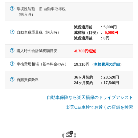
軽自動車
環境性能割：旧 自動車取得税
-
N-BOX、ワゴンR、タント、アル
（購入時）
ト など
減税適用前
:
5,000円
自動車税重量税（購入時）
減税額（目安）
:
-5,000円
減税適用後
:
0円
中型車
購入時の合計減税額目安
-8,700円軽減
ノア、セレナ、プリウス、カロー
ラ、ステップワゴン など
車検費用相場（基本料金のみ）
19,310円 （
車検費用の詳細
）
36ヶ月契約
:
23,520円
自賠責保険料
24ヶ月契約
:
17,540円
大型車
自動車保険なら楽天損保のドライブアシスト
クラウン、アルファード、フォレ
スター、ハイエースワゴン、デリ
楽天Car車検でお近くの店舗を検索
カD:5 など