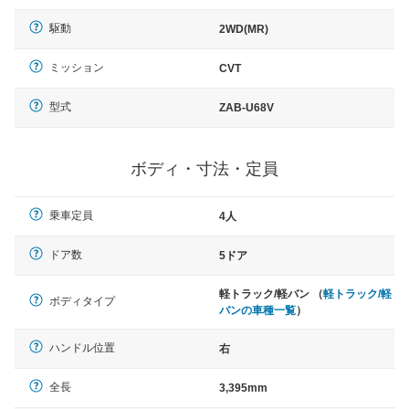
駆動
2WD(MR)
ミッション
CVT
型式
ZAB-U68V
ボディ・寸法・定員
乗車定員
4人
ドア数
5ドア
軽トラック/軽バン （
軽トラック/軽
ボディタイプ
バンの車種一覧
）
ハンドル位置
右
全長
3,395mm