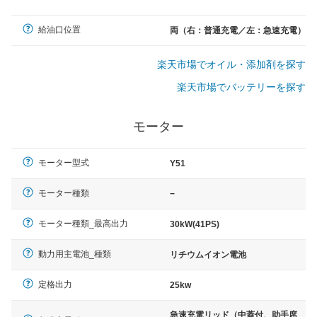
給油口位置
両（右：普通充電／左：急速充電）
楽天市場でオイル・添加剤を探す
楽天市場でバッテリーを探す
モーター
モーター型式
Y51
モーター種類
−
モーター種類_最高出力
30kW(41PS)
動力用主電池_種類
リチウムイオン電池
定格出力
25kw
急速充電リッド（中蓋付、助手席