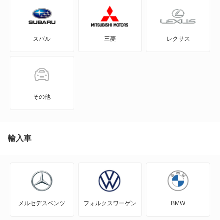
FTO
スバル
三菱
レクサス
GTO
RVR
アイ
その他
アイ ミーブ
アウトランダー
輸入車
アウトランダーPHEV
アスパイア
メルセデスベンツ
フォルクスワーゲン
BMW
エアトレック