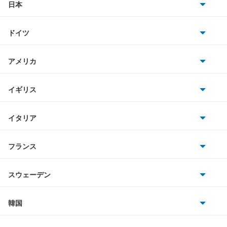
キャンター ハイブリッド
日本
トヨタ
キャンターガッツ
ドイツ
日産
キャンターガッツダンプ
AMG
アメリカ
ホンダ
キャンターダンプ
BMW
キャデラック
イギリス
三菱
ギャラン
BMWアルピナ
クライスラー
TVR
イタリア
マツダ
ギャラン シグマ
スマート
サターン
アストンマーティン
アルファロメオ
フランス
いすゞ
ギャラン フォルティス
アウディ
シボレー
ジャガー
アウトビアンキ
シトロエン
スバル
ギャラン フォルティス スポーツバック
スウェーデン
オペル
ビュイック
ダイムラー
フィアット
プジョー
スズキ
サーブ
ギャランスポーツ
フォルクスワーゲン
韓国
フォード
ベントレー
フェラーリ
ルノー
ダイハツ
ボルボ
グランディス
ポルシェ
ヒョンデ