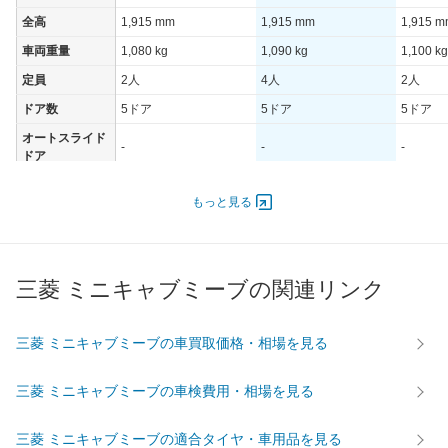
全高
1,915 mm
1,915 mm
1,915 
車両重量
1,080 kg
1,090 kg
1,100 kg
定員
2人
4人
2人
ドア数
5ドア
5ドア
5ドア
オートスライド
-
-
-
ドア
エンジン
もっと見る
最高出力
- [-]/ -
- [-]/ -
- [-]/ -
最高トルク
- [-]/ -
- [-]/ -
- [-]/ -
過給機
-
-
-
三菱 ミニキャブミーブの関連リンク
タイヤ
前輪サイズ
145R12-8PR
145R12-8PR
145R12
三菱 ミニキャブミーブの車買取価格・相場を見る
後輪サイズ
145R12-8PR
145R12-8PR
145R12
燃費
三菱 ミニキャブミーブの車検費用・相場を見る
WLTC
-
-
-
WLTC/市街地
-
-
-
三菱 ミニキャブミーブの適合タイヤ・車用品を見る