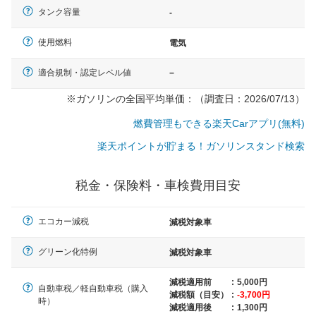
タンク容量
-
使用燃料
電気
適合規制・認定レベル値
−
※ガソリンの全国平均単価：（調査日：2026/07/13）
燃費管理もできる楽天Carアプリ(無料)
楽天ポイントが貯まる！ガソリンスタンド検索
税金・保険料・車検費用目安
エコカー減税
減税対象車
グリーン化特例
減税対象車
減税適用前
:
5,000円
一般的な車体のサイズの目安
自動車税／軽自動車税（購入
減税額（目安）
:
-3,700円
時）
減税適用後
:
1,300円