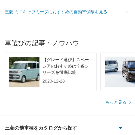
WLTC/郊外
-
-
-
三菱 ミニキャブミーブにおすすめの自動車保険を見る
WLTC/高速道路
-
-
-
JC08
-
-
-
1015
-
-
-
60km定地
-
-
-
車選びの記事・ノウハウ
装備詳細を見る
装備詳細を見る
装備
装備オプション
【グレード選び】スペー
シアのおすすめは？各シ
リーズを徹底比較
2020-12-28
もっと見る
三菱の他車種をカタログから探す