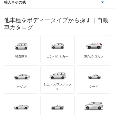
ポンティアック
輸入車その他
ランドローバー
マセラティ
ブガッティ
光岡自動車
コルト
メルセデス・ベンツ
デーウ
もっと見る
マーキュリー
BYD
ロータス
ランチア
他車種をボディータイプから探す｜自動
日産ディーゼル
もっと見る
コルトプラス
マイバッハ
キア
リンカーン
プロトン
車カタログ
ローバー
ランボルギーニ
日野自動車
シグマ
ブラバス
サンヨン
デロリアン
TD
ロールスロイス
デトマソ
三菱ふそう
シャリオ
ミニ
ADモータース
サリーン
ドンカーブート
ジネッタ
アバルト
軽自動車
コンパクトカー
SUV/クロカン
UDトラックス
シャリオグランディス
アルテガ
プリムス
バーキン
もっと見る
ケータハム
イノチェンティ
レクサス
ジープ
テスラ
セアト
もっと見る
カーボディーズ
もっと見る
アキュラ
スタリオン
ミニバン/ワンボック
ジープ
KTM
セダン
クーペ
モーガン
ス
ストラーダ
もっと見る
ダッジ
アルテガ
バンデンプラス
タウンボックス
GMC
マクラーレン
もっと見る