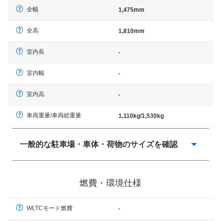
全幅
1,475mm
全高
1,810mm
室内長
-
室内幅
-
室内高
-
車両重量/車両総重量
1,110kg/1,530kg
一般的な駐車場・車体・荷物のサイズを確認
一般的に塗料などによる駐車場ライン施工の際には、1台
当たりのスペースと駐車に必要な車路幅が、幅 2,500mm
燃費・環境仕様
× 長さ 5,000mm 車路幅 5,000mmというサイズが標準値
（最低値）とされる事が多いようです。
WLTCモード燃費
-