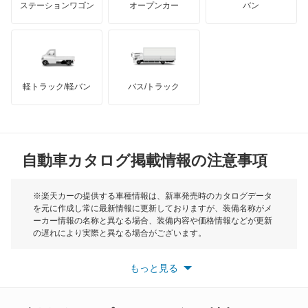
ステーションワゴン
オープンカー
バン
タウンボックスワイド
ハマー
オースチン
チャレンジャー
インフィニティ
モーリス
ディアマンテ
軽トラック/軽バン
バス/トラック
トライアンフ
もっと見る
ディアマンテワゴン
MG
ディオン
自動車カタログ掲載情報の注意事項
ミニ
ディグニティ
モーク
※楽天カーの提供する車種情報は、新車発売時のカタログデータ
を元に作成し常に最新情報に更新しておりますが、装備名称がメ
デボネア
ーカー情報の名称と異なる場合、装備内容や価格情報などが更新
もっと見る
の遅れにより実際と異なる場合がございます。
デボネアV
※最新情報につきましては、各メーカーの情報をご確認くださ
い。
もっと見る
※また安全装備につきましては同名称の装備であっても動作範囲
デリカ D:2
や性能に違いがございますので、詳細情報は各メーカーの情報を
ご確認ください。