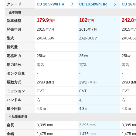
グレード
CD 10.5kWh HR
CD 10.5kWh HR
CD 16.
基本情報
179.9
182
242.8
新車価格
万円
万円
発売年月
2015年7月
2015年7月
2015年
型式
ZAB-U68V
ZAB-U68V
ZAB-U6
排気量
-
-
-
定格出力
25kw
25kw
25kw
動力区分
電気
電気
電気
タンク容量
-
-
-
駆動方式
2WD (MR)
2WD (MR)
2WD (M
ミッション
CVT
CVT
CVT
ハンドル
右
右
右
最小回転
4.3 m
4.3 m
4.3 m
寸法重量定員
全長
3,395 mm
3,395 mm
3,395 
全幅
1,475 mm
1,475 mm
1,475 