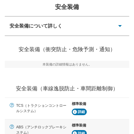
安全装備
一般的な荷物のサイズの目安
安全装備について詳しく
衝突防止
前走車や歩行者との衝突を回避するプリクラッシュブレ
安全装備（衝突防止・危険予測・通知）
ーキアシスト、ABSなどが装備されています。
危険予測・通知
本装備の詳細情報はありません。
見えにくい場所に潜む危険を予測・通知するためのシス
テムなどが装備されています。
車線逸脱防止
安全装備（車線逸脱防止・車間距離制御）
車線のはみだしやふらつきを防止するためにレーンキー
プアシストなどが装備されています
標準装備
TCS（トラクションコントロー
車間距離制御
ルシステム）
詳細
安全な車間距離を保ちながら前車を追従するアダプティ
ブ・クルーズ・コントロールなどが装備されています。
標準装備
ABS（アンチロックブレーキシ
運転・駐車支援
ステム）
詳細