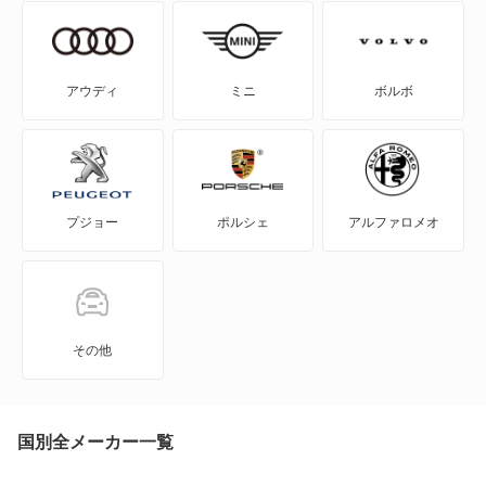
エクリプス
エクリプス クロス
アウディ
ミニ
ボルボ
エクリプス クロス PHEV
エクリプス スパイダー
プジョー
ポルシェ
アルファロメオ
エテルナ
エテルナサヴァ
エメロード
その他
カリスマ
キャンター
国別全メーカー一覧