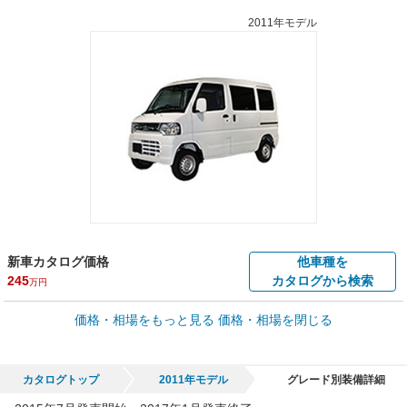
2011年モデル
新車カタログ価格
他車種を
245
カタログから検索
万円
車買取価格 *
価格・相場をもっと見る
価格・相場を閉じる
車買取相場
0.6
～
113.8
万円
万円
シミュレーション
2011年式/20万km
～
2023年式/5千km
カタログトップ
2011年モデル
グレード別装備詳細
全国平均の車検価格 *
楽天Car車検で