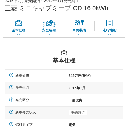
2015年7月発売開始～2017年1月発売終了
45,550
店舗を検索
円
三菱 ミニキャブミーブ CD 16.0kWh
*当該価格は車種別の価格となります。
基本仕様
安全装備
車両装備
走行性能
基本仕様
新車価格
245万円(税込)
発売年月
2015年7月
発売区分
一部改良
新車発売状況
発売終了
燃料タイプ
電気