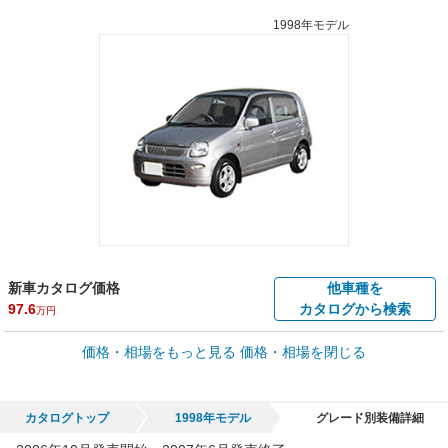
1998年モデル
新車カタログ価格
他車種を
97.6
カタログから検索
万円
車買取価格 *
価格・相場をもっと見る
価格・相場を閉じる
車買取相場
0
～
54.3
万円
万円
シミュレーション
2001年式/20万km
～
1994年式/5千km
カタログトップ
1998年モデル
グレード別装備詳細
全国平均の車検価格 *
楽天Car車検で