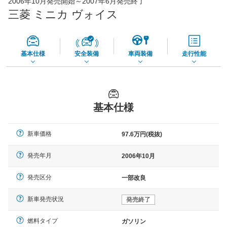
2006年10月発売開始～2007年6月発売終了
45,550
店舗を検索
円
三菱 ミニカ ヴォイス
*当該価格は車種別の価格となります。
基本仕様
安全装備
車両装備
走行性能
基本仕様
新車価格
97.6万円(税抜)
発売年月
2006年10月
発売区分
一部改良
新車発売状況
発売終了
燃料タイプ
ガソリン