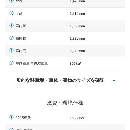
全幅
1,475mm
全高
1,510mm
室内長
1,655mm
室内幅
1,220mm
室内高
1,220mm
車両重量/車両総重量
800kg/-
一般的な駐車場・車体・荷物のサイズを確認
一般的に塗料などによる駐車場ライン施工の際には、1台
当たりのスペースと駐車に必要な車路幅が、幅 2,500mm
燃費・環境仕様
× 長さ 5,000mm 車路幅 5,000mmというサイズが標準値
（最低値）とされる事が多いようです。
1015燃費
18.2km/L