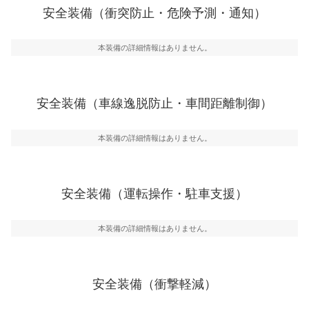
前走車や歩行者との衝突を回避するプリクラッシュブレ
安全装備（衝突防止・危険予測・通知）
一般的な荷物のサイズの目安
ーキアシスト、ABSなどが装備されています。
危険予測・通知
本装備の詳細情報はありません。
見えにくい場所に潜む危険を予測・通知するためのシス
テムなどが装備されています。
車線逸脱防止
安全装備（車線逸脱防止・車間距離制御）
車線のはみだしやふらつきを防止するためにレーンキー
プアシストなどが装備されています
本装備の詳細情報はありません。
車間距離制御
安全な車間距離を保ちながら前車を追従するアダプティ
ブ・クルーズ・コントロールなどが装備されています。
安全装備（運転操作・駐車支援）
運転・駐車支援
駐車をスムーズに行うためにインテリジェンスパーキン
グ・アシストやサイドブラインドモニターなどが装備さ
本装備の詳細情報はありません。
れています。
衝撃軽減
万が一車体が衝撃を受けたときに、運転者・同乗者を守
安全装備（衝撃軽減）
るSRSエアバッグシステム、プリテンショナーシートベ
ルトなどが装備されています。