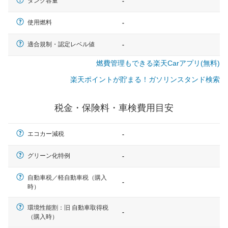
タンク容量
-
使用燃料
-
適合規制・認定レベル値
-
燃費管理もできる楽天Carアプリ(無料)
楽天ポイントが貯まる！ガソリンスタンド検索
税金・保険料・車検費用目安
エコカー減税
-
グリーン化特例
-
自動車税／軽自動車税（購入
-
時）
一般的な車体のサイズの目安
環境性能割：旧 自動車取得税
-
（購入時）