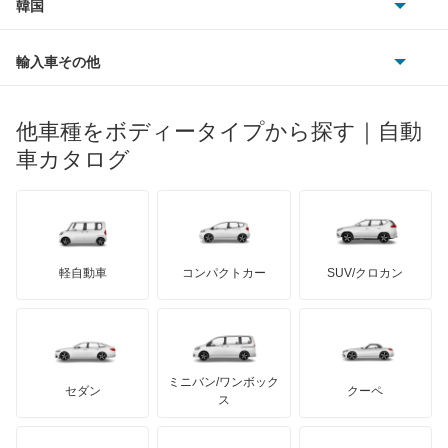
韓国
フォード
ベントレー
フェラーリ
ルノー
ダイハツ
ボルボ
グランディス
ポルシェ
ヒョンデ
ポンティアック
輸入車その他
ランドローバー
マセラティ
ブガッティ
光岡自動車
コルト
メルセデス・ベンツ
デーウ
もっと見る
マーキュリー
BYD
ロータス
ランチア
他車種をボディータイプから探す｜自動
日産ディーゼル
もっと見る
コルトプラス
マイバッハ
キア
リンカーン
プロトン
車カタログ
ローバー
ランボルギーニ
日野自動車
シグマ
ブラバス
サンヨン
デロリアン
TD
ロールスロイス
デトマソ
三菱ふそう
シャリオ
ミニ
ADモータース
サリーン
ドンカーブート
ジネッタ
アバルト
軽自動車
コンパクトカー
SUV/クロカン
UDトラックス
シャリオグランディス
アルテガ
プリムス
バーキン
もっと見る
ケータハム
イノチェンティ
レクサス
ジープ
テスラ
セアト
もっと見る
カーボディーズ
もっと見る
アキュラ
スタリオン
ミニバン/ワンボック
ジープ
KTM
セダン
クーペ
モーガン
ス
ストラーダ
もっと見る
ダッジ
アルテガ
バンデンプラス