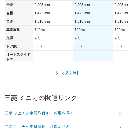
全長
3,395 mm
3,395 mm
3,395 
全幅
1,475 mm
1,475 mm
1,475 
全高
1,510 mm
1,510 mm
1,510 
車両重量
740 kg
750 kg
790 kg
定員
4人
4人
4人
ドア数
5ドア
5ドア
5ドア
オートスライド
-
-
-
ドア
エンジン
もっと見る
最高出力
37.00 [50]/ 6,500
37.00 [50]/ 6,500
37.00 [5
最高トルク
62 [6.3]/ 4,000
62 [6.3]/ 4,000
62 [6.3]/
過給機
-
-
-
三菱 ミニカの関連リンク
タイヤ
前輪サイズ
155/70R13
155/70R13
155/70
三菱 ミニカの車買取価格・相場を見る
後輪サイズ
155/70R13
155/70R13
155/70
燃費
三菱 ミニカの車検費用・相場を見る