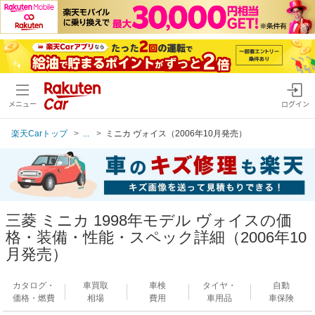
メニュー
ログイン
楽天Carトップ
...
ミニカ ヴォイス（2006年10月発売）
三菱 ミニカ 1998年モデル ヴォイスの価
格・装備・性能・スペック詳細（2006年10
月発売）
カタログ・
車買取
車検
タイヤ・
自動
価格・燃費
相場
費用
車用品
車保険