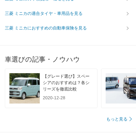
WLTC
-
-
-
WLTC/市街地
-
-
-
三菱 ミニカの適合タイヤ・車用品を見る
WLTC/郊外
-
-
-
三菱 ミニカにおすすめの自動車保険を見る
WLTC/高速道路
-
-
-
JC08
-
-
-
1015
22km/L
19.4km/L
19.2km/
60km定地
-
-
-
車選びの記事・ノウハウ
装備詳細を見る
装備詳細を見る
装備
装備オプション
【グレード選び】スペー
シアのおすすめは？各シ
リーズを徹底比較
2020-12-28
もっと見る