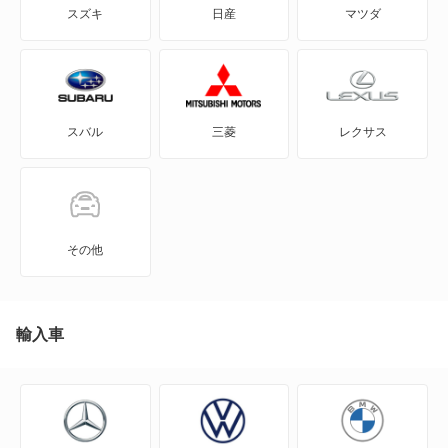
スズキ
日産
マツダ
eKワゴン
FTO
スバル
三菱
レクサス
GTO
RVR
アイ
その他
アイ ミーブ
アウトランダー
輸入車
アウトランダーPHEV
アスパイア