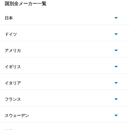
キャンター
国別全メーカー一覧
キャンター ハイブリッド
日本
トヨタ
キャンターガッツ
ドイツ
日産
キャンターガッツダンプ
AMG
アメリカ
ホンダ
キャンターダンプ
BMW
キャデラック
イギリス
三菱
ギャラン
BMWアルピナ
クライスラー
TVR
イタリア
マツダ
ギャラン シグマ
スマート
サターン
アストンマーティン
アルファロメオ
フランス
いすゞ
ギャラン フォルティス
アウディ
シボレー
ジャガー
アウトビアンキ
シトロエン
スバル
ギャラン フォルティス スポーツバック
スウェーデン
オペル
ビュイック
ダイムラー
フィアット
プジョー
スズキ
サーブ
ギャランスポーツ
フォルクスワーゲン