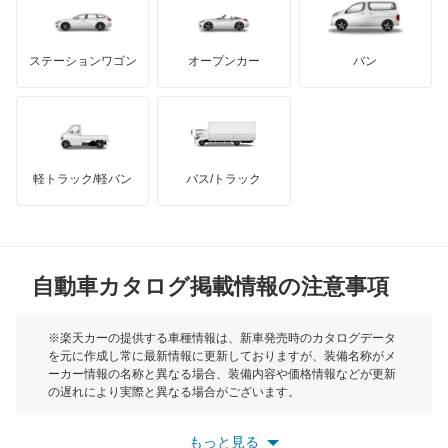
タウンボックス
GMC
マクラーレン
もっと見る
ステーションワゴン
オープンカー
バン
タウンボックスワイド
ハマー
オースチン
チャレンジャー
インフィニティ
モーリス
ディアマンテ
軽トラック/軽バン
バス/トラック
トライアンフ
もっと見る
ディアマンテワゴン
MG
ディオン
自動車カタログ掲載情報の注意事項
ミニ
ディグニティ
モーク
※楽天カーの提供する車種情報は、新車発売時のカタログデータ
を元に作成し常に最新情報に更新しておりますが、装備名称がメ
デボネア
ーカー情報の名称と異なる場合、装備内容や価格情報などが更新
もっと見る
の遅れにより実際と異なる場合がございます。
デボネアV
※最新情報につきましては、各メーカーの情報をご確認くださ
い。
もっと見る
※また安全装備につきましては同名称の装備であっても動作範囲