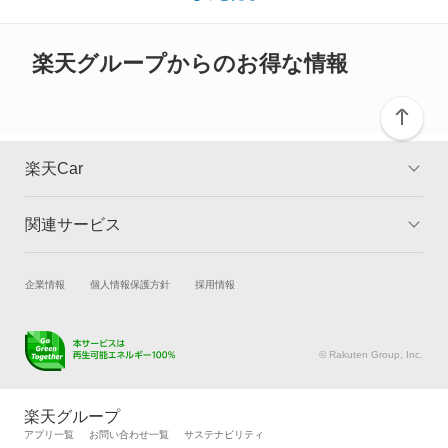
デリカ D:2
や性能に違いがございますので、詳細情報は各メーカーの情報を
ご確認ください。
デリカ D:3
楽天グループからのお得な情報
デリカ D:5
デリカ ミニ
楽天Car
デリカカーゴ
関連サービス
TOP
よくある質問
デリカスペースギア
キャンペーン一覧
試乗・商談
新車購入
企業情報
個人情報保護方針
採用情報
デリカトラック
楽天Car車買取
車検予約
デリカバン
キズ修理予約
洗車・コーティング予約
© Rakuten Group, Inc.
メンテナンス管理
タイヤ・パーツ購入
デリカワゴン
タイヤ交換サービス
楽天Car マガジン
楽天グループ
自動車カタログ
自動車保険
アプリ一覧
お問い合わせ一覧
サステナビリティ
トッポ