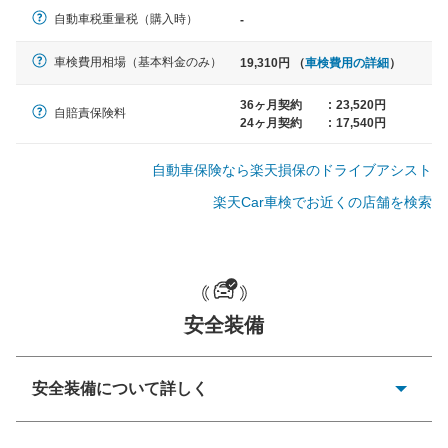
軽自動車
自動車税重量税（購入時）
-
N-BOX、ワゴンR、タント、アル
ト など
車検費用相場（基本料金のみ）
19,310円 （
車検費用の詳細
）
36ヶ月契約
:
23,520円
自賠責保険料
24ヶ月契約
:
17,540円
中型車
ノア、セレナ、プリウス、カロー
自動車保険なら楽天損保のドライブアシスト
ラ、ステップワゴン など
楽天Car車検でお近くの店舗を検索
大型車
クラウン、アルファード、フォレ
安全装備
スター、ハイエースワゴン、デリ
カD:5 など
安全装備について詳しく
衝突防止