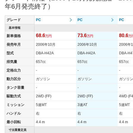
年6月発売終了）
グレード
PC
PC
PC
基本情報
68.6
73.6
80.6
新車価格
万円
万円
万
発売年月
2006年10月
2006年10月
2006年
型式
DBA-H42A
DBA-H42A
DBA-H4
排気量
657cc
657cc
657cc
定格出力
-
-
-
動力区分
ガソリン
ガソリン
ガソリ
タンク容量
-
-
-
駆動方式
2WD (FF)
2WD (FF)
4WD (F4
ミッション
5速MT
3速AT
5速MT
ハンドル
右
右
右
最小回転
4.4 m
4.4 m
4.4 m
寸法重量定員