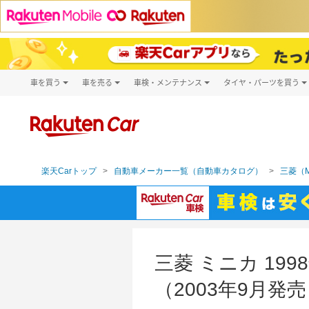
車を買う
車を売る
車検・メンテナンス
タイヤ・パーツを買う
試乗・商談
楽天Car車買取
車検予約
タイヤ・パー
キズ修理予約
新車
タイヤ交換サ
洗車・コーティング予約
メンテナンス管理
楽天Carトップ
自動車メーカー一覧（自動車カタログ）
三菱（MI
三菱 ミニカ 19
（2003年9月発