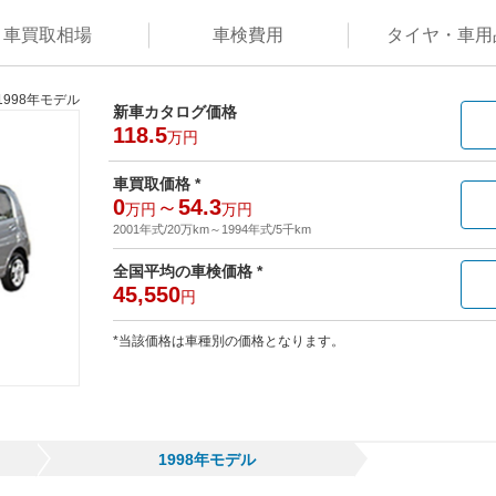
車買取
相場
車検
費用
タイヤ・
車用
1998年モデル
新車カタログ価格
118.5
万円
車買取価格 *
0
～
54.3
万円
万円
2001年式/20万km
～
1994年式/5千km
全国平均の車検価格 *
45,550
円
*当該価格は車種別の価格となります。
1998年モデル