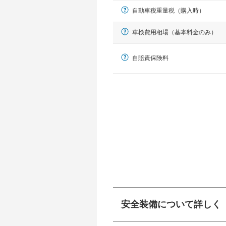
自動車税重量税（購入時）
車検費用相場（基本料金のみ）
自賠責保険料
軽自動車
N-BOX、ワゴンR、タント、アル
安全装備について詳しく