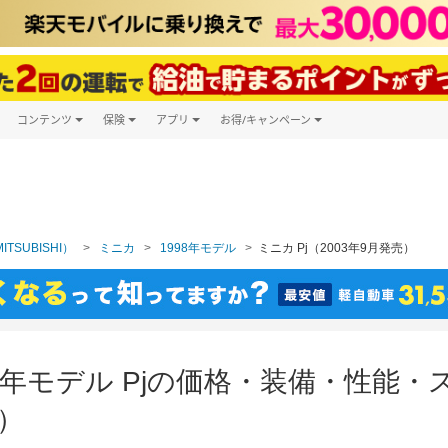
コンテンツ
保険
アプリ
お得/キャンペーン
楽天Carマガジン
キャンペーン一覧
ツ購入
自動車保険
楽天Carアプリ
自動車カタログ
ービス
楽天マイカー割
TSUBISHI）
ミニカ
1998年モデル
ミニカ Pj（2003年9月発売）
98年モデル Pjの価格・装備・性能
売）