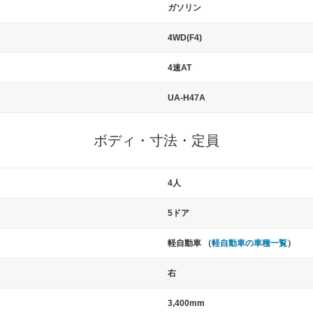
ガソリン
4WD(F4)
4速AT
UA-H47A
ボディ・寸法・定員
4人
5ドア
軽自動車 （
軽自動車の車種一覧
）
右
3,400mm