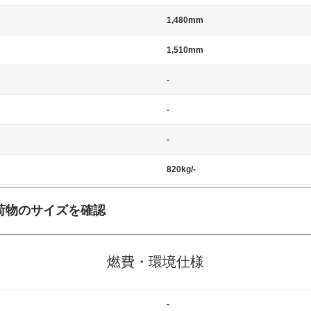
1,480mm
1,510mm
-
-
-
820kg/-
荷物のサイズを確認
施工の際には、1台当たりのスペースと駐車に必要な車路幅が、幅 2,500m
標準値（最低値）とされる事が多いようです。
燃費・環境仕様
-