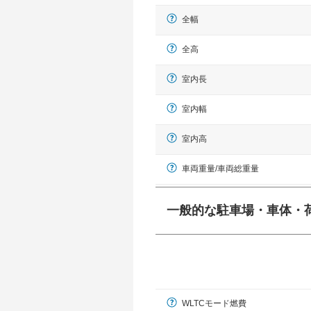
全幅
全高
室内長
室内幅
室内高
車両重量/車両総重量
一般的な駐車場・車体・
一般的に塗料などによる駐車場ライン
幅 5,000mmというサイズが
WLTCモード燃費