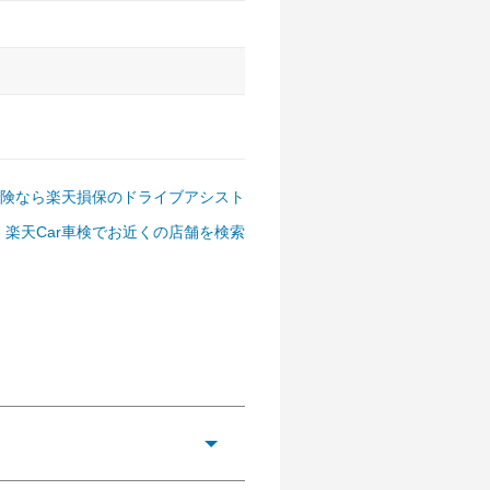
険なら楽天損保のドライブアシスト
楽天Car車検でお近くの店舗を検索
アルファード、フォレスター、
ゴン、デリカD:5 など