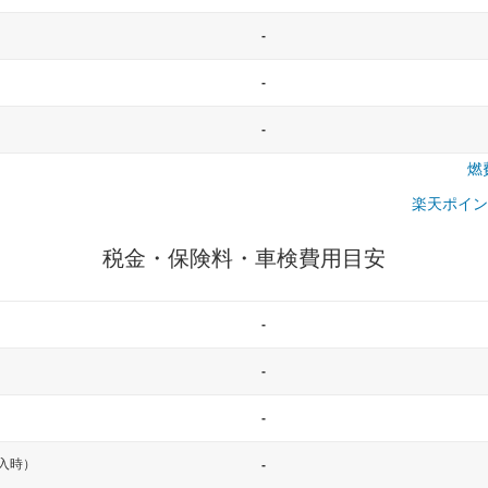
-
-
-
燃
楽天ポイン
税金・保険料・車検費用目安
-
-
-
入時）
-
一般的な車体のサイズの目安