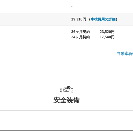
-
19,310円 （
車検費用の詳細
）
36ヶ月契約
:
23,520円
24ヶ月契約
:
17,540円
自動車保
中型車
大型車
ト など
ノア、セレナ、プリウス、カローラ、ステ
クラウン、
ップワゴン など
ハイエースワ
安全装備
一般的な荷物のサイズの目安