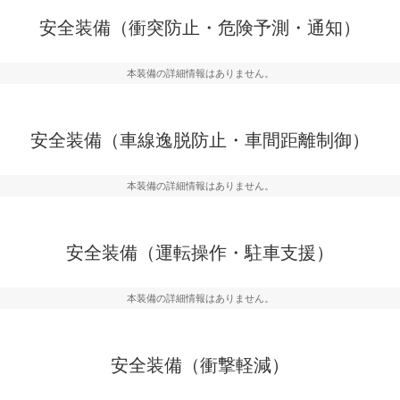
危険予測・通知
衝突を回避するプリクラッシュブレ
見えにくい場所に潜む
安全装備（衝突防止・危険予測・通知）
などが装備されています。
テムなどが装備されて
本装備の詳細情報はありません。
車間距離制御
らつきを防止するためにレーンキー
安全な車間距離を保ち
備されています
ブ・クルーズ・コント
安全装備（車線逸脱防止・車間距離制御）
衝撃軽減
本装備の詳細情報はありません。
うためにインテリジェンスパーキン
万が一車体が衝撃を受
ドブラインドモニターなどが装備さ
るSRSエアバッグシス
ルトなどが装備されて
安全装備（運転操作・駐車支援）
本装備の詳細情報はありません。
安全装備（衝撃軽減）