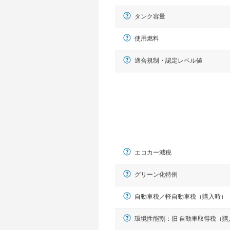
タンク容量
使用燃料
適合規制・認定レベル値
エコカー減税
グリーン化特例
自動車税／軽自動車税（購入時）
環境性能割：旧 自動車取得税（購