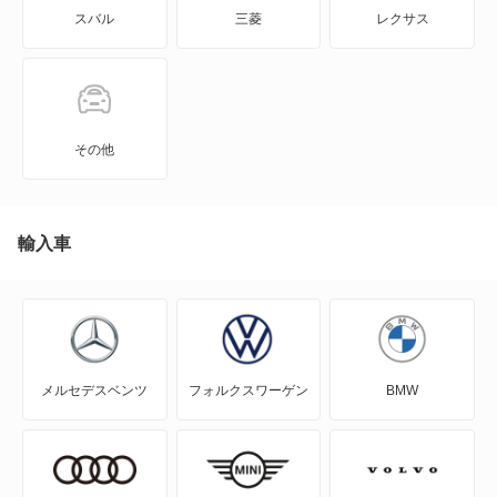
スバル
三菱
レクサス
GTO
RVR
アイ
その他
アイ ミーブ
アウトランダー
輸入車
アウトランダーPHEV
アスパイア
メルセデスベンツ
フォルクスワーゲン
BMW
エアトレック
エクリプス