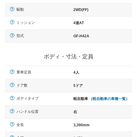
駆動
2WD(FF)
ミッション
4速AT
型式
GF-H42A
ボディ・寸法・定員
乗車定員
4人
ドア数
5ドア
ボディタイプ
軽自動車 （
軽自動車の車種一覧
）
ハンドル位置
右
全長
3,390mm