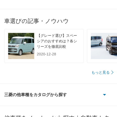
JC08
-
-
-
1015
-
-
-
60km定地
-
-
-
車選びの記事・ノウハウ
装備詳細を見る
装備詳細を見る
装備
装備オプション
【グレード選び】スペー
シアのおすすめは？各シ
リーズを徹底比較
2020-12-28
もっと見る
三菱の他車種をカタログから探す
eKアクティブ
eKカスタム