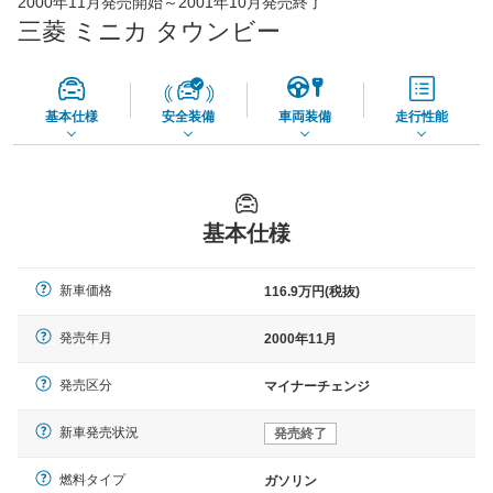
2000年11月発売開始～2001年10月発売終了
45,550
店舗を検索
円
三菱 ミニカ タウンビー
*当該価格は車種別の価格となります。
基本仕様
安全装備
車両装備
走行性能
基本仕様
新車価格
116.9万円(税抜)
発売年月
2000年11月
発売区分
マイナーチェンジ
新車発売状況
発売終了
燃料タイプ
ガソリン