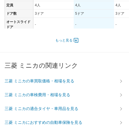
定員
4人
4人
4人
ドア数
3ドア
5ドア
3ドア
オートスライド
-
-
-
ドア
エンジン
もっと見る
最高出力
- [-]/ -
- [-]/ -
- [-]/ -
最高トルク
- [-]/ -
- [-]/ -
- [-]/ -
過給機
-
-
-
三菱 ミニカの関連リンク
タイヤ
前輪サイズ
135/80R13
135/80R13
135/80
三菱 ミニカの車買取価格・相場を見る
後輪サイズ
135/80R13
135/80R13
135/80
燃費
三菱 ミニカの車検費用・相場を見る
WLTC
-
-
-
WLTC/市街地
-
-
-
三菱 ミニカの適合タイヤ・車用品を見る
WLTC/郊外
-
-
-
三菱 ミニカにおすすめの自動車保険を見る
WLTC/高速道路
-
-
-