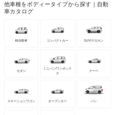
ランチア
他車種をボディータイプから探す｜自動
日産ディーゼル
もっと見る
コルトプラス
マイバッハ
キア
リンカーン
プロトン
車カタログ
ローバー
ランボルギーニ
日野自動車
シグマ
ブラバス
サンヨン
デロリアン
TD
ロールスロイス
デトマソ
三菱ふそう
シャリオ
ミニ
ADモータース
サリーン
ドンカーブート
ジネッタ
アバルト
軽自動車
コンパクトカー
SUV/クロカン
UDトラックス
シャリオグランディス
アルテガ
プリムス
バーキン
もっと見る
ケータハム
イノチェンティ
レクサス
ジープ
テスラ
セアト
もっと見る
カーボディーズ
もっと見る
アキュラ
スタリオン
ミニバン/ワンボック
ジープ
KTM
セダン
クーペ
モーガン
ス
ストラーダ
もっと見る
ダッジ
アルテガ
バンデンプラス
タウンボックス
GMC
マクラーレン
もっと見る
ステーションワゴン
オープンカー
バン
タウンボックスワイド
ハマー
オースチン