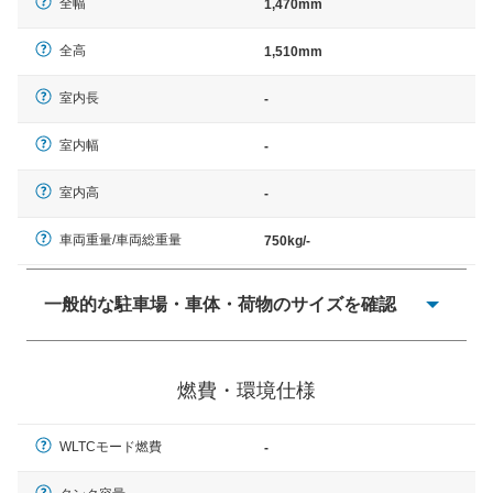
全幅
1,470mm
全高
1,510mm
室内長
-
室内幅
-
室内高
-
車両重量/車両総重量
750kg/-
一般的な駐車場・車体・荷物のサイズを確認
一般的に塗料などによる駐車場ライン施工の際には、1台
当たりのスペースと駐車に必要な車路幅が、幅 2,500mm
燃費・環境仕様
× 長さ 5,000mm 車路幅 5,000mmというサイズが標準値
（最低値）とされる事が多いようです。
WLTCモード燃費
-