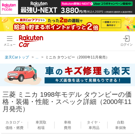
メニュー
ログイン
楽天Carトップ
...
ミニカ タウンビー（2000年11月発売）
三菱 ミニカ 1998年モデル タウンビーの価
格・装備・性能・スペック詳細（2000年11
月発売）
カタログ・
車買取
車検
タイヤ・
自動
価格・燃費
相場
費用
車用品
車保険