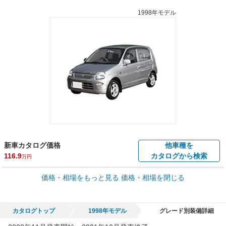
1998年モデル
新車カタログ価格
他車種を
116.9
カタログから検索
万円
車買取価格 *
価格・相場をもっと見る
価格・相場を閉じる
車買取相場
0
～
54.3
万円
万円
シミュレーション
2001年式/20万km
～
1994年式/5千km
カタログトップ
1998年モデル
グレード別装備詳細
全国平均の車検価格 *
楽天Car車検で