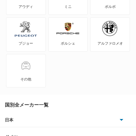
エクリプス クロス
アウディ
ミニ
ボルボ
エクリプス クロス PHEV
エクリプス スパイダー
プジョー
ポルシェ
アルファロメオ
エテルナ
エテルナサヴァ
エメロード
その他
カリスマ
キャンター
国別全メーカー一覧
キャンター ハイブリッド
日本
トヨタ
キャンターガッツ