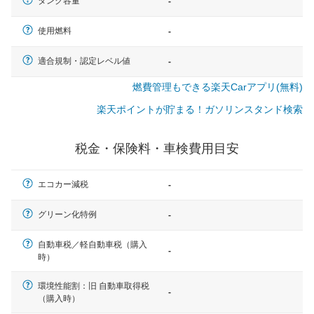
タンク容量
-
使用燃料
-
適合規制・認定レベル値
-
燃費管理もできる楽天Carアプリ(無料)
楽天ポイントが貯まる！ガソリンスタンド検索
税金・保険料・車検費用目安
エコカー減税
-
グリーン化特例
-
自動車税／軽自動車税（購入
-
時）
一般的な車体のサイズの目安
環境性能割：旧 自動車取得税
-
（購入時）