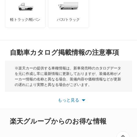
チャレンジャー
インフィニティ
モーリス
ディアマンテ
軽トラック/軽バン
バス/トラック
トライアンフ
もっと見る
ディアマンテワゴン
MG
ディオン
自動車カタログ掲載情報の注意事項
ミニ
ディグニティ
モーク
※楽天カーの提供する車種情報は、新車発売時のカタログデータ
を元に作成し常に最新情報に更新しておりますが、装備名称がメ
デボネア
ーカー情報の名称と異なる場合、装備内容や価格情報などが更新
もっと見る
の遅れにより実際と異なる場合がございます。
デボネアV
※最新情報につきましては、各メーカーの情報をご確認くださ
い。
もっと見る
※また安全装備につきましては同名称の装備であっても動作範囲
デリカ D:2
や性能に違いがございますので、詳細情報は各メーカーの情報を
ご確認ください。
デリカ D:3
楽天グループからのお得な情報
デリカ D:5