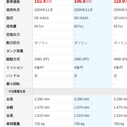
102.4
106.9
118.9
新車価格
万円
万円
発売年月
2000年11月
2000年11月
2000年
型式
GF-H42A
GF-H42A
GF-H47
排気量
657cc
657cc
657cc
定格出力
-
-
-
動力区分
ガソリン
ガソリン
ガソリ
タンク容量
-
-
-
駆動方式
2WD (FF)
2WD (FF)
4WD (F4
ミッション
4速AT
4速AT
4速AT
ハンドル
右
右
右
最小回転
-
-
-
寸法重量定員
全長
3,390 mm
3,390 mm
3,390 
全幅
1,470 mm
1,470 mm
1,470 
全高
1,510 mm
1,510 mm
1,510 
車両重量
720 kg
740 kg
780 kg