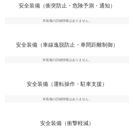
前走車や歩行者との衝突を回避するプリクラッシュブレ
安全装備（衝突防止・危険予測・通知）
一般的な荷物のサイズの目安
ーキアシスト、ABSなどが装備されています。
危険予測・通知
本装備の詳細情報はありません。
見えにくい場所に潜む危険を予測・通知するためのシス
テムなどが装備されています。
車線逸脱防止
安全装備（車線逸脱防止・車間距離制御）
車線のはみだしやふらつきを防止するためにレーンキー
プアシストなどが装備されています
本装備の詳細情報はありません。
車間距離制御
安全な車間距離を保ちながら前車を追従するアダプティ
ブ・クルーズ・コントロールなどが装備されています。
安全装備（運転操作・駐車支援）
運転・駐車支援
駐車をスムーズに行うためにインテリジェンスパーキン
グ・アシストやサイドブラインドモニターなどが装備さ
本装備の詳細情報はありません。
れています。
衝撃軽減
万が一車体が衝撃を受けたときに、運転者・同乗者を守
安全装備（衝撃軽減）
るSRSエアバッグシステム、プリテンショナーシートベ
ルトなどが装備されています。