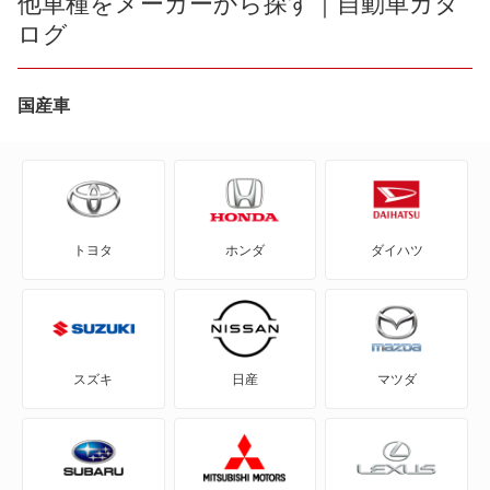
他車種をメーカーから探す｜自動車カタ
ログ
eKクラッシィ
eKクロス
国産車
eKクロス EV
eKクロス スペース
トヨタ
ホンダ
ダイハツ
eKスペース
eKスペース カスタム
eKスポーツ
スズキ
日産
マツダ
eKワゴン
FTO