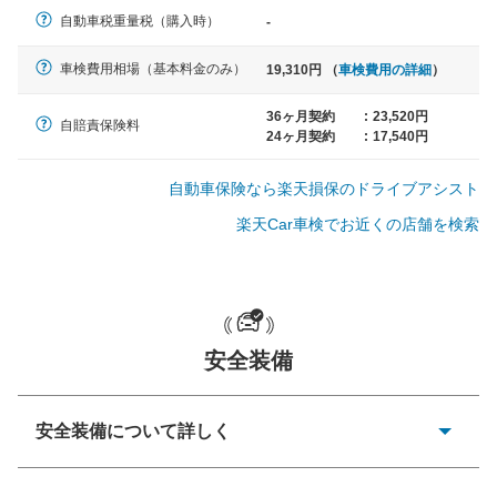
軽自動車
自動車税重量税（購入時）
-
N-BOX、ワゴンR、タント、アル
ト など
車検費用相場（基本料金のみ）
19,310円 （
車検費用の詳細
）
36ヶ月契約
:
23,520円
自賠責保険料
24ヶ月契約
:
17,540円
中型車
ノア、セレナ、プリウス、カロー
自動車保険なら楽天損保のドライブアシスト
ラ、ステップワゴン など
楽天Car車検でお近くの店舗を検索
大型車
クラウン、アルファード、フォレ
安全装備
スター、ハイエースワゴン、デリ
カD:5 など
安全装備について詳しく
衝突防止